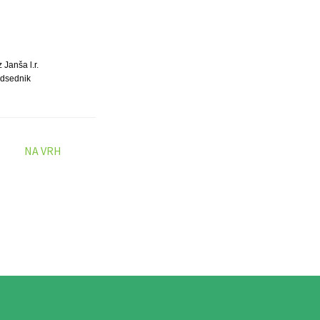
 Janša l.r.
dsednik
NA VRH