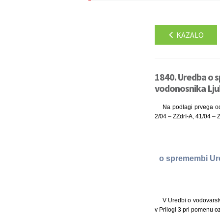
KAZALO
1840. Uredba o 
vodonosnika Ljub
Na podlagi prvega od
2/04 – ZZdrI-A, 41/04 – 
o spremembi Ur
V Uredbi o vodovarstv
v Prilogi 3 pri pomenu 