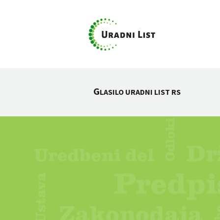
G
LASILO URADNI LIST RS