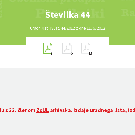
Številka 44
Uradni list RS, št. 44/2012 z dne 11. 6. 2012
du s 33. členom
ZoUL
arhivska. Izdaje uradnega lista, iz