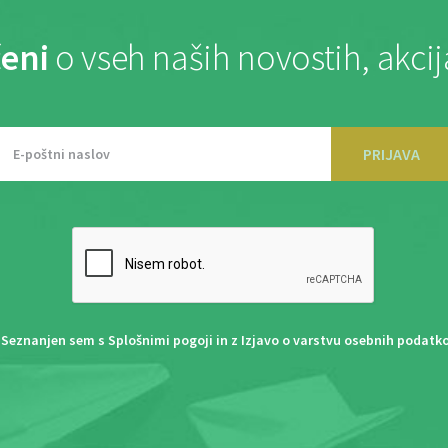
eni
o vseh naših novostih, akci
PRIJAVA
Seznanjen sem s
Splošnimi pogoji
in z
Izjavo o varstvu osebnih podatk