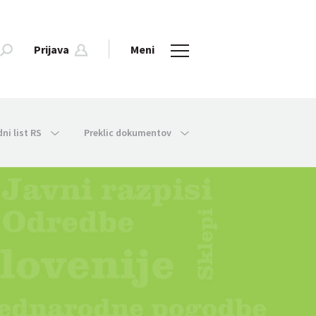
Prijava
Meni
dni list RS
Preklic dokumentov