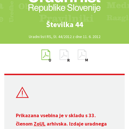
Številka 44
Uradni list RS, št. 44/2012 z dne 11. 6. 2012
Prikazana vsebina je v skladu s 33.
členom
ZoUL
arhivska. Izdaje uradnega