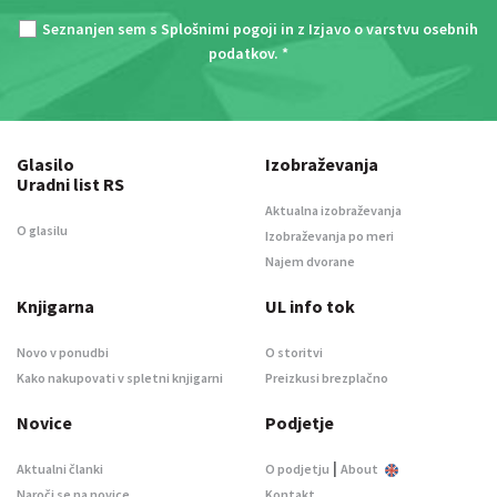
Seznanjen sem s
Splošnimi pogoji
in z
Izjavo o varstvu osebnih
podatkov
. *
Glasilo
Izobraževanja
Uradni list RS
Aktualna izobraževanja
O glasilu
Izobraževanja po meri
Najem dvorane
Knjigarna
UL info tok
Novo v ponudbi
O storitvi
Kako nakupovati v spletni knjigarni
Preizkusi brezplačno
Novice
Podjetje
|
Aktualni članki
O podjetju
About
Naroči se na novice
Kontakt