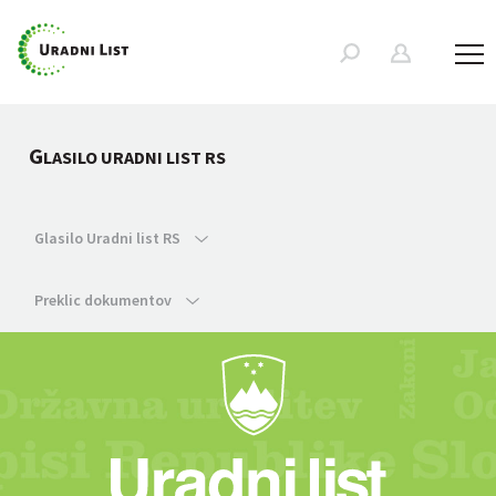
G
LASILO URADNI LIST RS
Glasilo Uradni list RS
Preklic dokumentov