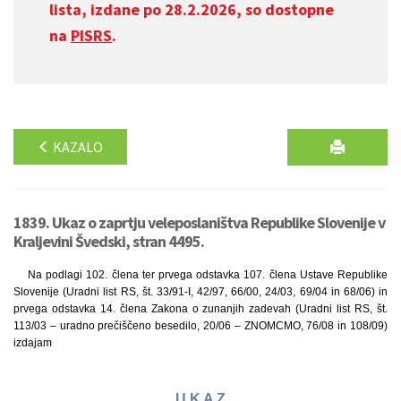
lista, izdane po 28.2.2026, so dostopne
na
PISRS
.
KAZALO
1839. Ukaz o zaprtju veleposlaništva Republike Slovenije v
Kraljevini Švedski, stran 4495.
Na podlagi 102. člena ter prvega odstavka 107. člena Ustave Republike
Slovenije (Uradni list RS, št. 33/91-I, 42/97, 66/00, 24/03, 69/04 in 68/06) in
prvega odstavka 14. člena Zakona o zunanjih zadevah (Uradni list RS, št.
113/03 – uradno prečiščeno besedilo, 20/06 – ZNOMCMO, 76/08 in 108/09)
izdajam
U K A Z