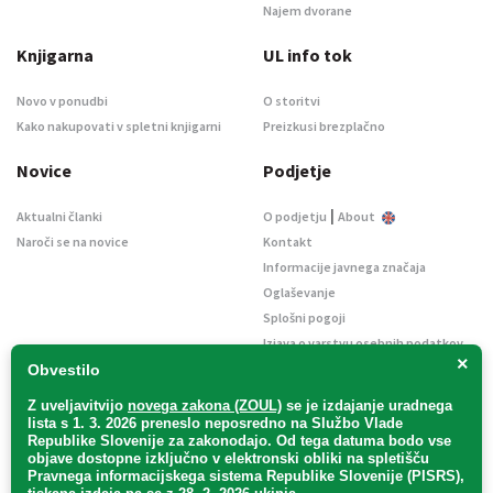
Najem dvorane
Knjigarna
UL info tok
Novo v ponudbi
O storitvi
Kako nakupovati v spletni knjigarni
Preizkusi brezplačno
Novice
Podjetje
|
Aktualni članki
O podjetju
About
Naroči se na novice
Kontakt
Informacije javnega značaja
Oglaševanje
Splošni pogoji
Izjava o varstvu osebnih podatkov
×
E-dražbe
Obvestilo
Z uveljavitvijo
novega zakona (ZOUL)
se je
izdajanje uradnega
lista s 1. 3. 2026 preneslo
neposredno
na Službo Vlade
Republike Slovenije za zakonodajo
. Od tega datuma bodo vse
objave dostopne izključno v elektronski obliki na spletišču
Pravnega informacijskega sistema Republike Slovenije (PISRS),
Uradni list d. o. o. – v likvidaciji / Vse pravice pridržane.