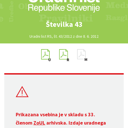
Številka 43
Uradni list RS, št. 43/2012 z dne 8. 6. 2012
Prikazana vsebina je v skladu s 33.
členom
ZoUL
arhivska. Izdaje uradnega