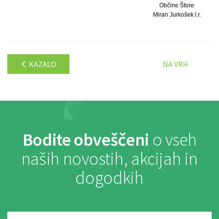
Občine Štore
Miran Jurkošek l.r.
KAZALO
NA VRH
Bodite obveščeni
o vseh
naših novostih, akcijah in
dogodkih