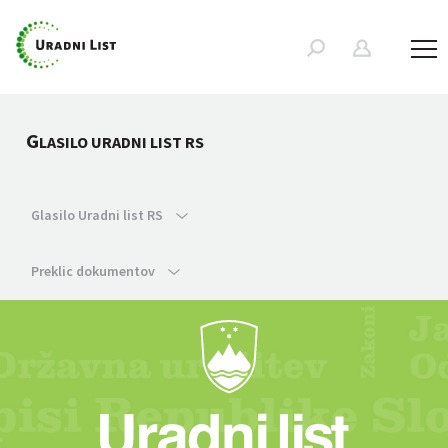
G
LASILO URADNI LIST RS
Glasilo Uradni list RS
Preklic dokumentov