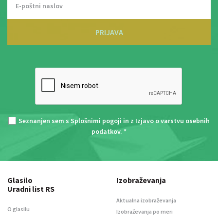
PRIJAVA
Seznanjen sem s
Splošnimi pogoji
in z
Izjavo o varstvu osebnih
podatkov
. *
Glasilo
Izobraževanja
Uradni list RS
Aktualna izobraževanja
O glasilu
Izobraževanja po meri