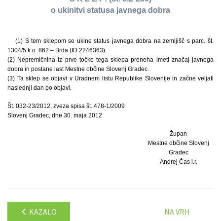
o ukinitvi statusa javnega dobra
(1) S tem sklepom se ukine status javnega dobra na zemljišč s parc. št.
1304/5 k.o. 862 – Brda (ID 2246363).
(2) Nepremičnina iz prve točke tega sklepa preneha imeti značaj javnega
dobra in postane last Mestne občine Slovenj Gradec.
(3) Ta sklep se objavi v Uradnem listu Republike Slovenije in začne veljati
naslednji dan po objavi.
Št. 032-23/2012, zveza spisa št. 478-1/2009
Slovenj Gradec, dne 30. maja 2012
Župan
Mestne občine Slovenj
Gradec
Andrej Čas l.r.
KAZALO
NA VRH