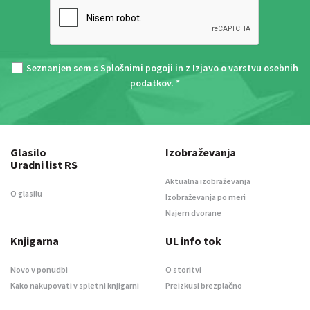
Seznanjen sem s
Splošnimi pogoji
in z
Izjavo o varstvu osebnih
podatkov
. *
Glasilo
Izobraževanja
Uradni list RS
Aktualna izobraževanja
O glasilu
Izobraževanja po meri
Najem dvorane
Knjigarna
UL info tok
Novo v ponudbi
O storitvi
Kako nakupovati v spletni knjigarni
Preizkusi brezplačno