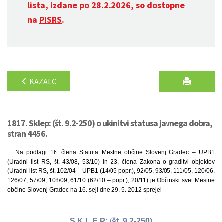
lista, izdane po 28.2.2026, so dostopne
na
PISRS
.
KAZALO
1817. Sklep: (št. 9.2-250) o ukinitvi statusa javnega dobra,
stran 4456.
Na podlagi 16. člena Statuta Mestne občine Slovenj Gradec – UPB1
(Uradni list RS, št. 43/08, 53/10) in 23. člena Zakona o graditvi objektov
(Uradni list RS, št. 102/04 – UPB1 (14/05 popr.), 92/05, 93/05, 111/05, 120/06,
126/07, 57/09, 108/09, 61/10 (62/10 – popr.), 20/11) je Občinski svet Mestne
občine Slovenj Gradec na 16. seji dne 29. 5. 2012 sprejel
S K L E P: (št. 9.2-250)