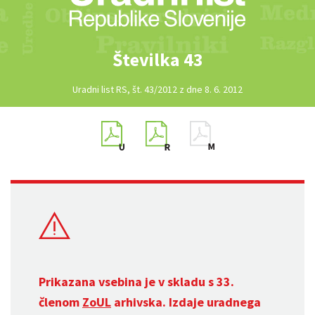
Številka 43
Uradni list RS, št. 43/2012 z dne 8. 6. 2012
Prikazana vsebina je v skladu s 33.
členom
ZoUL
arhivska. Izdaje uradnega