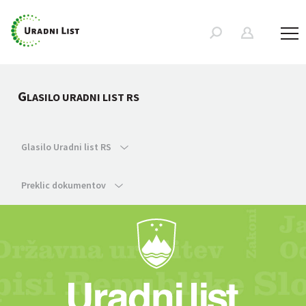
G
LASILO URADNI LIST RS
Glasilo Uradni list RS
Preklic dokumentov