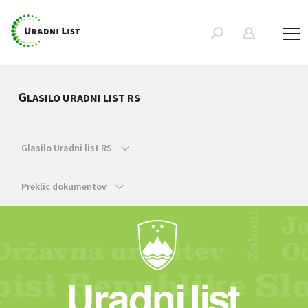
G
LASILO URADNI LIST RS
Glasilo Uradni list RS
Preklic dokumentov