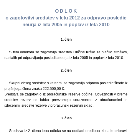
O D L O K
o zagotovitvi sredstev v letu 2012 za odpravo posledic
neurja iz leta 2005 in poplav iz leta 2010
1. člen
S tem odlokom se zagotavlja sredstva Občine Krško za plačilo stroškov,
nastalih pri odpravljanju posledic neurja iz leta 2005 in poplav iz leta 2010.
2. člen
Skupni obseg sredstev, s katerimi se zagotavlja odprava posledic škode iz
prejšnjega člena znaša 222.500,00 €.
Sredstva se zagotovijo iz proračunske rezerve občine. Obveznosti v breme
sredstev rezerv se lahko prevzamejo sorazmerno z obračunanimi in
izločenimi sredstvi rezerve v proračunski rezervni sklad.
3. člen
Sredstva iz 2. člena tega odloka se na podlagi predloga, ki ga je pripravil