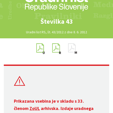
Številka 43
Uradni list RS, št. 43/2012 z dne 8. 6. 2012
Prikazana vsebina je v skladu s 33.
členom
ZoUL
arhivska. Izdaje uradnega