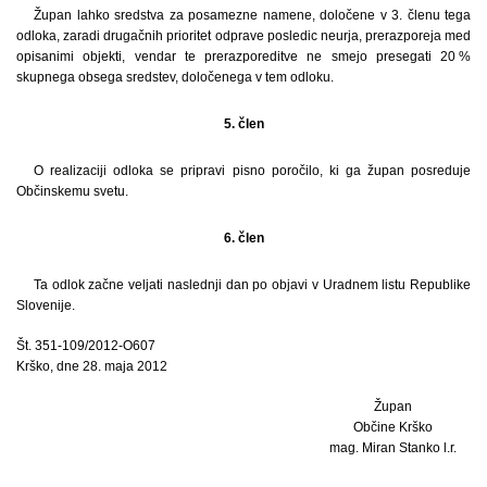
Župan lahko sredstva za posamezne namene, določene v 3. členu tega
odloka, zaradi drugačnih prioritet odprave posledic neurja, prerazporeja med
opisanimi objekti, vendar te prerazporeditve ne smejo presegati 20 %
skupnega obsega sredstev, določenega v tem odloku.
5. člen
O realizaciji odloka se pripravi pisno poročilo, ki ga župan posreduje
Občinskemu svetu.
6. člen
Ta odlok začne veljati naslednji dan po objavi v Uradnem listu Republike
Slovenije.
Št. 351-109/2012-O607
Krško, dne 28. maja 2012
Župan
Občine Krško
mag. Miran Stanko l.r.