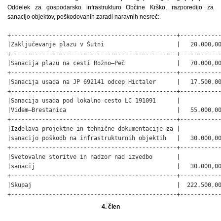
Oddelek za gospodarsko infrastrukturo Občine Krško, razporedijo za
sanacijo objektov, poškodovanih zaradi naravnih nesreč:
+------------------------------------------------+------------
|Zaključevanje plazu v Šutni                     |   20.000,00
+------------------------------------------------+------------
|Sanacija plazu na cesti Rožno–Peč               |   70.000,00
+------------------------------------------------+------------
|Sanacija usada na JP 692141 odcep Hictaler      |   17.500,00
+------------------------------------------------+------------
|Sanacija usada pod lokalno cesto LC 191091      |            
|Videm–Brestanica                                |   55.000,00
+------------------------------------------------+------------
|Izdelava projektne in tehnične dokumentacije za |            
|sanacijo poškodb na infrastrukturnih objektih   |   30.000,00
+------------------------------------------------+------------
|Svetovalne storitve in nadzor nad izvedbo       |            
|sanacij                                         |   30.000,00
+------------------------------------------------+------------
|Skupaj                                          |  222.500,00
+------------------------------------------------+-----------
4. člen