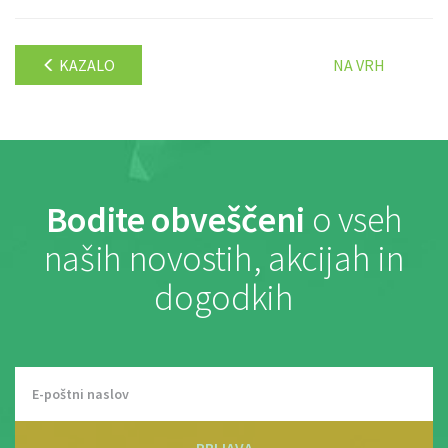
KAZALO
NA VRH
Bodite obveščeni
o vseh
naših novostih, akcijah in
dogodkih
PRIJAVA