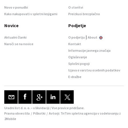
Novo v ponudbi
O storitvi
Kako nakupovati v spletni knjigarni
Preizkusi brezplačno
Novice
Podjetje
|
Aktualni članki
O podjetju
About
Naroči se na novice
Kontakt
Informacije javnega značaja
Oglaševanje
Splošni pogoji
Izjava o varstvu osebnih podatkov
E-dražbe
Uradni list d. o. o. – v likvidaciji / Vse pravice pridržane.
Pravna obvestila
/
Piškotki
/ Avtorji:
TriTim spletna agencija
v sodelovanju z
2Mobile