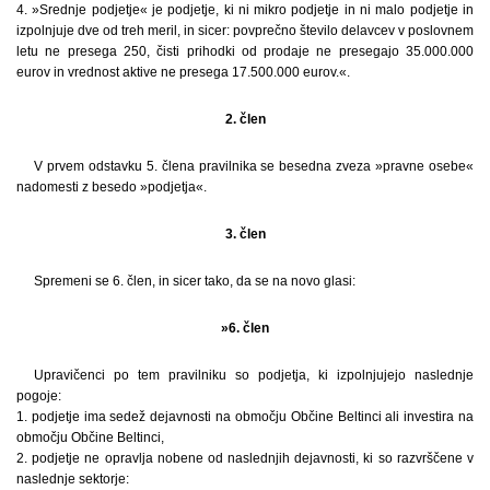
4. »Srednje podjetje« je podjetje, ki ni mikro podjetje in ni malo podjetje in
izpolnjuje dve od treh meril, in sicer: povprečno število delavcev v poslovnem
letu ne presega 250, čisti prihodki od prodaje ne presegajo 35.000.000
eurov in vrednost aktive ne presega 17.500.000 eurov.«.
2. člen
V prvem odstavku 5. člena pravilnika se besedna zveza »pravne osebe«
nadomesti z besedo »podjetja«.
3. člen
Spremeni se 6. člen, in sicer tako, da se na novo glasi:
»6. člen
Upravičenci po tem pravilniku so podjetja, ki izpolnjujejo naslednje
pogoje:
1. podjetje ima sedež dejavnosti na območju Občine Beltinci ali investira na
območju Občine Beltinci,
2. podjetje ne opravlja nobene od naslednjih dejavnosti, ki so razvrščene v
naslednje sektorje: