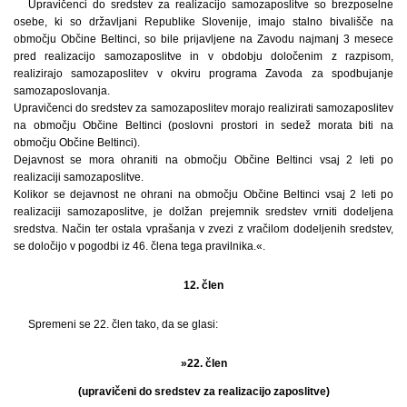
Upravičenci do sredstev za realizacijo samozaposlitve so brezposelne
osebe, ki so državljani Republike Slovenije, imajo stalno bivališče na
območju Občine Beltinci, so bile prijavljene na Zavodu najmanj 3 mesece
pred realizacijo samozaposlitve in v obdobju določenim z razpisom,
realizirajo samozaposlitev v okviru programa Zavoda za spodbujanje
samozaposlovanja.
Upravičenci do sredstev za samozaposlitev morajo realizirati samozaposlitev
na območju Občine Beltinci (poslovni prostori in sedež morata biti na
območju Občine Beltinci).
Dejavnost se mora ohraniti na območju Občine Beltinci vsaj 2 leti po
realizaciji samozaposlitve.
Kolikor se dejavnost ne ohrani na območju Občine Beltinci vsaj 2 leti po
realizaciji samozaposlitve, je dolžan prejemnik sredstev vrniti dodeljena
sredstva. Način ter ostala vprašanja v zvezi z vračilom dodeljenih sredstev,
se določijo v pogodbi iz 46. člena tega pravilnika.«.
12. člen
Spremeni se 22. člen tako, da se glasi:
»22. člen
(upravičeni do sredstev za realizacijo zaposlitve)