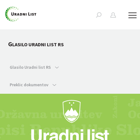
G
LASILO URADNI LIST RS
Glasilo Uradni list RS
Preklic dokumentov