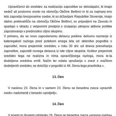
Upravičenci do sredstev za realizacijo zaposlitve so delodajalci, ki imajo
sedež ali poslovno enoto na območju Občine Beltinci in ki za najmanj eno
leto zaposlijo brezposelne osebe, ki so državljani Republike Slovenije, imajo
stalno prebivališče na območju Občine Beltinci, so prijavljeni na Zavodu in
spadajo v skladu z veljavnimi predpisi o izvajanju ukrepov aktivne politike
zaposlovanja v prednostno ciljno skupino.
V primeru, da se novo zaposlenemu delavcu prekine delovno razmerje iz
kateregakoli razloga pred potekom enega leta od sklenitve pogodbe o
zaposlitvi, mora prejemnik sredstev, v roku 30 dni od dneva prenehanja
zaposlitve, zaposliti novega delavca iz iste ciljne skupine. Kolikor prejemnik
sredstev tega ne realizira in nima opravičljivega razloga, mora le-ta
dodeljena sredstva vrniti. Način ter ostala vprašanja v zvezi z vračilom
dodeljenih sredstev, se določijo v pogodbi iz 46. člena tega pravilnika.«.
13. člen
V naslovu 23. člena in v samem 23. členu se besedna zveza »pravnih
oseb« nadomesti z besedo »podjetij«.
14. člen
V prvem in drugem odstavku 26. člena se besedna zveza »pravna oseba«