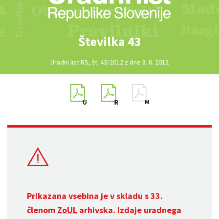
Številka 43
Uradni list RS, št. 43/2012 z dne 8. 6. 2012
Prikazana vsebina je v skladu s 33.
členom
ZoUL
arhivska. Izdaje uradnega