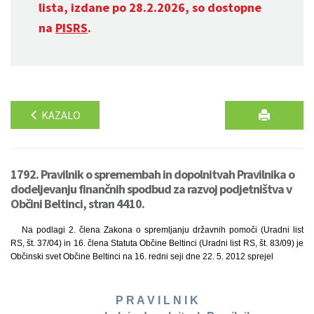
lista, izdane po 28.2.2026, so dostopne
na
PISRS
.
KAZALO
1792. Pravilnik o spremembah in dopolnitvah Pravilnika o
dodeljevanju finančnih spodbud za razvoj podjetništva v
Občini Beltinci, stran 4410.
Na podlagi 2. člena Zakona o spremljanju državnih pomoči (Uradni list
RS, št. 37/04) in 16. člena Statuta Občine Beltinci (Uradni list RS, št. 83/09) je
Občinski svet Občine Beltinci na 16. redni seji dne 22. 5. 2012 sprejel
P R A V I L N I K