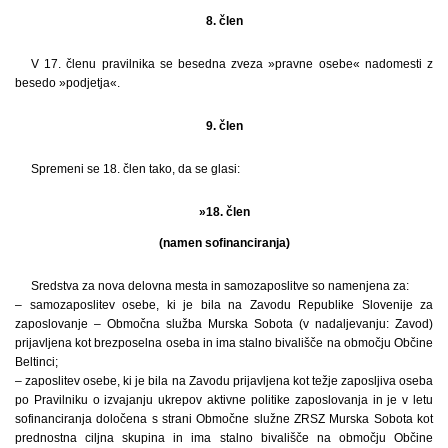
8. člen
V 17. členu pravilnika se besedna zveza »pravne osebe« nadomesti z
besedo »podjetja«.
9. člen
Spremeni se 18. člen tako, da se glasi:
»18. člen
(namen sofinanciranja)
Sredstva za nova delovna mesta in samozaposlitve so namenjena za:
– samozaposlitev osebe, ki je bila na Zavodu Republike Slovenije za
zaposlovanje – Območna služba Murska Sobota (v nadaljevanju: Zavod)
prijavljena kot brezposelna oseba in ima stalno bivališče na območju Občine
Beltinci;
– zaposlitev osebe, ki je bila na Zavodu prijavljena kot težje zaposljiva oseba
po Pravilniku o izvajanju ukrepov aktivne politike zaposlovanja in je v letu
sofinanciranja določena s strani Območne služne ZRSZ Murska Sobota kot
prednostna ciljna skupina in ima stalno bivališče na območju Občine