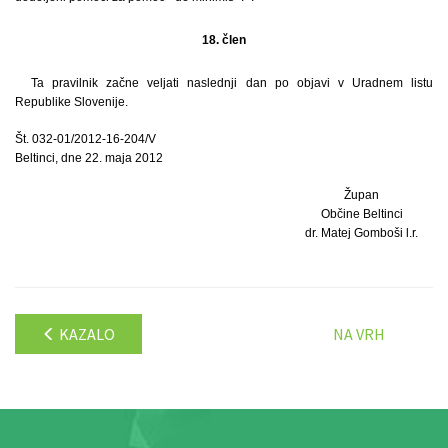
18. člen
Ta pravilnik začne veljati naslednji dan po objavi v Uradnem listu
Republike Slovenije.
Št. 032-01/2012-16-204/V
Beltinci, dne 22. maja 2012
Župan
Občine Beltinci
dr. Matej Gomboši l.r.
KAZALO
NA VRH