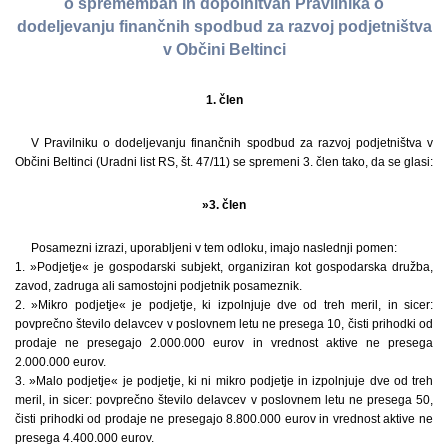
o spremembah in dopolnitvah Pravilnika o
dodeljevanju finančnih spodbud za razvoj podjetništva
v Občini Beltinci
1. člen
V Pravilniku o dodeljevanju finančnih spodbud za razvoj podjetništva v
Občini Beltinci (Uradni list RS, št. 47/11) se spremeni 3. člen tako, da se glasi:
»3. člen
Posamezni izrazi, uporabljeni v tem odloku, imajo naslednji pomen:
1. »Podjetje« je gospodarski subjekt, organiziran kot gospodarska družba,
zavod, zadruga ali samostojni podjetnik posameznik.
2. »Mikro podjetje« je podjetje, ki izpolnjuje dve od treh meril, in sicer:
povprečno število delavcev v poslovnem letu ne presega 10, čisti prihodki od
prodaje ne presegajo 2.000.000 eurov in vrednost aktive ne presega
2.000.000 eurov.
3. »Malo podjetje« je podjetje, ki ni mikro podjetje in izpolnjuje dve od treh
meril, in sicer: povprečno število delavcev v poslovnem letu ne presega 50,
čisti prihodki od prodaje ne presegajo 8.800.000 eurov in vrednost aktive ne
presega 4.400.000 eurov.