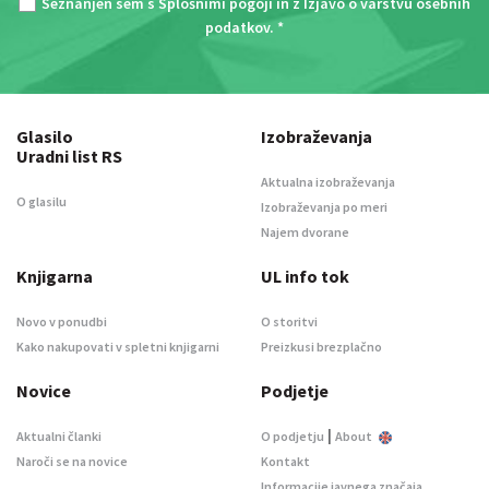
Seznanjen sem s
Splošnimi pogoji
in z
Izjavo o varstvu osebnih
podatkov
. *
Glasilo
Izobraževanja
Uradni list RS
Aktualna izobraževanja
O glasilu
Izobraževanja po meri
Najem dvorane
Knjigarna
UL info tok
Novo v ponudbi
O storitvi
Kako nakupovati v spletni knjigarni
Preizkusi brezplačno
Novice
Podjetje
|
Aktualni članki
O podjetju
About
Naroči se na novice
Kontakt
Informacije javnega značaja