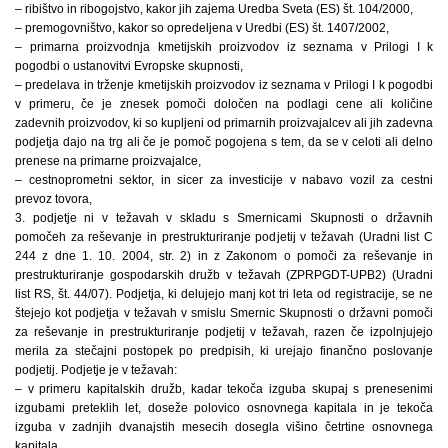
– ribištvo in ribogojstvo, kakor jih zajema Uredba Sveta (ES) št. 104/2000,
– premogovništvo, kakor so opredeljena v Uredbi (ES) št. 1407/2002,
– primarna proizvodnja kmetijskih proizvodov iz seznama v Prilogi I k
pogodbi o ustanovitvi Evropske skupnosti,
– predelava in trženje kmetijskih proizvodov iz seznama v Prilogi I k pogodbi
v primeru, če je znesek pomoči določen na podlagi cene ali količine
zadevnih proizvodov, ki so kupljeni od primarnih proizvajalcev ali jih zadevna
podjetja dajo na trg ali če je pomoč pogojena s tem, da se v celoti ali delno
prenese na primarne proizvajalce,
– cestnoprometni sektor, in sicer za investicije v nabavo vozil za cestni
prevoz tovora,
3. podjetje ni v težavah v skladu s Smernicami Skupnosti o državnih
pomočeh za reševanje in prestrukturiranje podjetij v težavah (Uradni list C
244 z dne 1. 10. 2004, str. 2) in z Zakonom o pomoči za reševanje in
prestrukturiranje gospodarskih družb v težavah (ZPRPGDT-UPB2) (Uradni
list RS, št. 44/07). Podjetja, ki delujejo manj kot tri leta od registracije, se ne
štejejo kot podjetja v težavah v smislu Smernic Skupnosti o državni pomoči
za reševanje in prestrukturiranje podjetij v težavah, razen če izpolnjujejo
merila za stečajni postopek po predpisih, ki urejajo finančno poslovanje
podjetij. Podjetje je v težavah:
– v primeru kapitalskih družb, kadar tekoča izguba skupaj s prenesenimi
izgubami preteklih let, doseže polovico osnovnega kapitala in je tekoča
izguba v zadnjih dvanajstih mesecih dosegla višino četrtine osnovnega
kapitala,