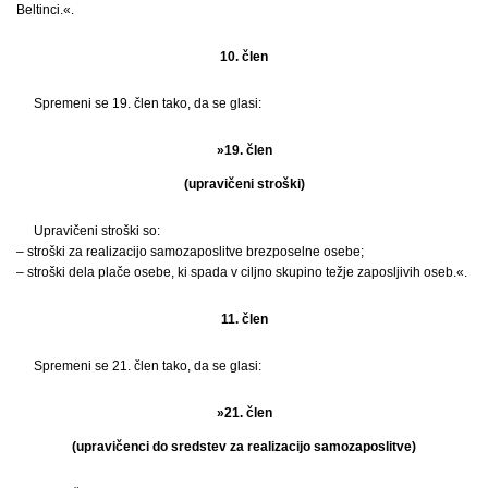
Beltinci.«.
10. člen
Spremeni se 19. člen tako, da se glasi:
»19. člen
(upravičeni stroški)
Upravičeni stroški so:
– stroški za realizacijo samozaposlitve brezposelne osebe;
– stroški dela plače osebe, ki spada v ciljno skupino težje zaposljivih oseb.«.
11. člen
Spremeni se 21. člen tako, da se glasi:
»21. člen
(upravičenci do sredstev za realizacijo samozaposlitve)