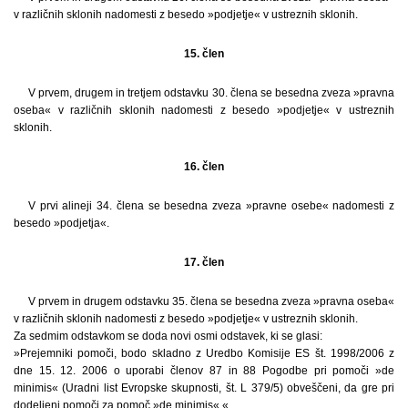
v različnih sklonih nadomesti z besedo »podjetje« v ustreznih sklonih.
15. člen
V prvem, drugem in tretjem odstavku 30. člena se besedna zveza »pravna
oseba« v različnih sklonih nadomesti z besedo »podjetje« v ustreznih
sklonih.
16. člen
V prvi alineji 34. člena se besedna zveza »pravne osebe« nadomesti z
besedo »podjetja«.
17. člen
V prvem in drugem odstavku 35. člena se besedna zveza »pravna oseba«
v različnih sklonih nadomesti z besedo »podjetje« v ustreznih sklonih.
Za sedmim odstavkom se doda novi osmi odstavek, ki se glasi:
»Prejemniki pomoči, bodo skladno z Uredbo Komisije ES št. 1998/2006 z
dne 15. 12. 2006 o uporabi členov 87 in 88 Pogodbe pri pomoči »de
minimis« (Uradni list Evropske skupnosti, št. L 379/5) obveščeni, da gre pri
dodeljeni pomoči za pomoč »de minimis«.«.