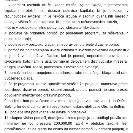
– v primeru osebnih družb, kadar tekoča izguba skupaj s prenesenimi
izgubami preteklih let, doseže polovico kapitala, ki je prikazan v
računovodski evidenci in je tekoča izguba v zadnjih dvanajstih mesecih
dosegla višino četrtine kapitala, ki je prikazan v računovodskih izkazih,
– če je v postopku prisilne poravnave, stečaja ali likvidacije,
4. podjetje ne pridobiva pomoči po posebnem programu za reševanje in
prestrukturiranje,
5. podjetje ni v postopku vračanja neupravičeno prejete državne pomoči,
6. pomoč ne bo namenjena izvozu oziroma z izvozom povezane dejavnosti v
tretje države ali države članice, kot je pomoč, neposredno povezana z
izvoženimi količinami, z ustanovitvijo in delovanjem distribucijske mreže ali
drugimi tekočimi izdatki, povezanimi z izvozno dejavnostjo,
7. pomoči ne bodo pogojene s prednostjo rabe domačega blaga pred rabo
uvoženega blaga,
8. če je prejemnik za iste upravičene stroške že prejel ali namerava prejeti
tudi drugo državno pomoč, skupni znesek prejete pomoči ne sme preseči
dovoljenih intenzivnosti državnih pomoči,
9. podjetje ima pravočasno in v celoti izpolnjene vse obveznosti do Občine
Beltinci ter do drugih pravnih oseb, katerih ustanoviteljica je Občina Beltinci,
10. podjetje ima poravnane vse davke in prispevke,
11. skupna višina pomoči, dodeljena istemu podjetju na podlagi pravila »de
minimis« ne bo presegla 200.000,00 EUR v obdobju zadnjih treh
proračunskih let, ne glede na obliko ali namen pomoči (v primeru podjetij, ki