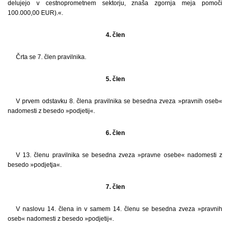
delujejo v cestnoprometnem sektorju, znaša zgornja meja pomoči
100.000,00 EUR).«.
4. člen
Črta se 7. člen pravilnika.
5. člen
V prvem odstavku 8. člena pravilnika se besedna zveza »pravnih oseb«
nadomesti z besedo »podjetij«.
6. člen
V 13. členu pravilnika se besedna zveza »pravne osebe« nadomesti z
besedo »podjetja«.
7. člen
V naslovu 14. člena in v samem 14. členu se besedna zveza »pravnih
oseb« nadomesti z besedo »podjetij«.