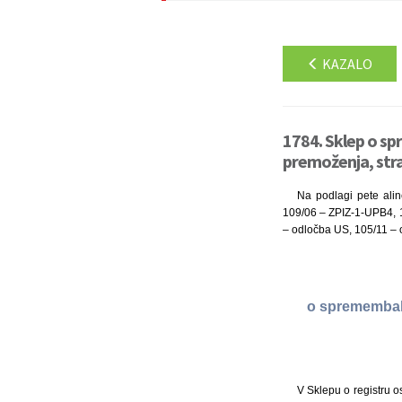
KAZALO
1784. Sklep o sp
premoženja, str
Na podlagi pete alin
109/06 – ZPIZ-1-UPB4, 
– odločba US, 105/11 – o
o spremembah 
V Sklepu o registru o