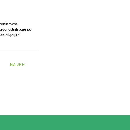
ednik sveta
 vrednostnih papirjev
an Žugelj l.r.
NA VRH