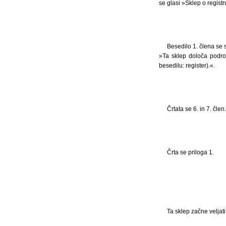
se glasi »Sklep o regis
Besedilo 1. člena se 
»Ta sklep določa podro
besedilu: register).«.
Črtata se 6. in 7. člen.
Črta se priloga 1.
Ta sklep začne veljat