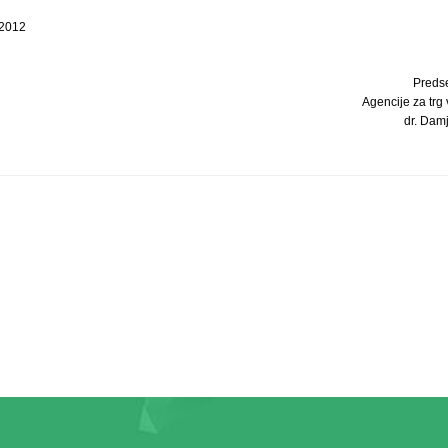
 2012
Preds
Agencije za trg
dr. Damj