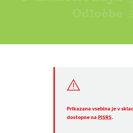
Prikazana vsebina je v skla
dostopne na
PISRS
.