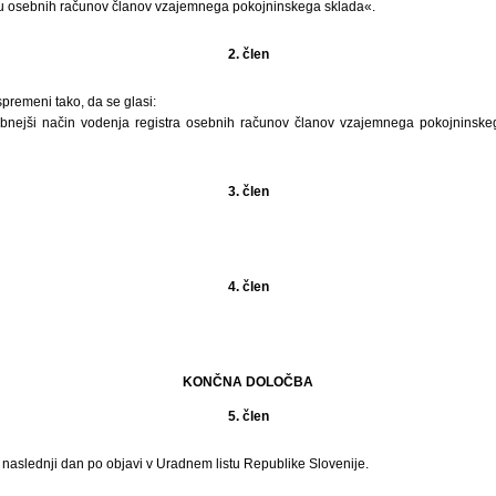
tru osebnih računov članov vzajemnega pokojninskega sklada«.
2. člen
spremeni tako, da se glasi:
bnejši način vodenja registra osebnih računov članov vzajemnega pokojninske
3. člen
4. člen
KONČNA DOLOČBA
5. člen
i naslednji dan po objavi v Uradnem listu Republike Slovenije.