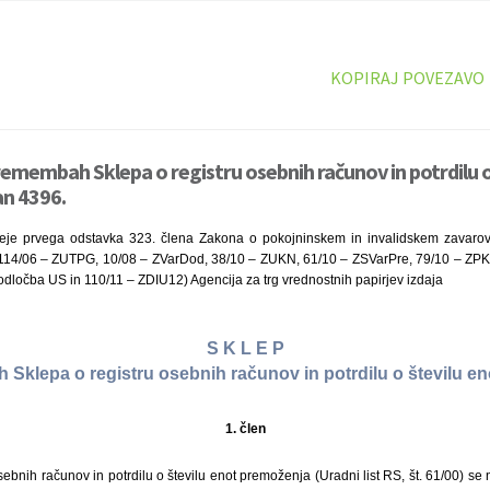
KOPIRAJ POVEZAVO
remembah Sklepa o registru osebnih računov in potrdilu o
an 4396.
eje prvega odstavka 323. člena Zakona o pokojninskem in invalidskem zavarovan
114/06 – ZUTPG, 10/08 – ZVarDod, 38/10 – ZUKN, 61/10 – ZSVarPre, 79/10 – ZPKD
dločba US in 110/11 – ZDIU12) Agencija za trg vrednostnih papirjev izdaja
S K L E P
Sklepa o registru osebnih računov in potrdilu o številu e
1. člen
sebnih računov in potrdilu o številu enot premoženja (Uradni list RS, št. 61/00) se