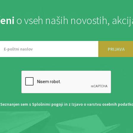
eni
o vseh naših novostih, akci
PRIJAVA
Seznanjen sem s
Splošnimi pogoji
in z
Izjavo o varstvu osebnih podatk