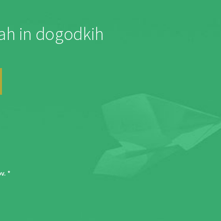
jah in dogodkih
ov
. *