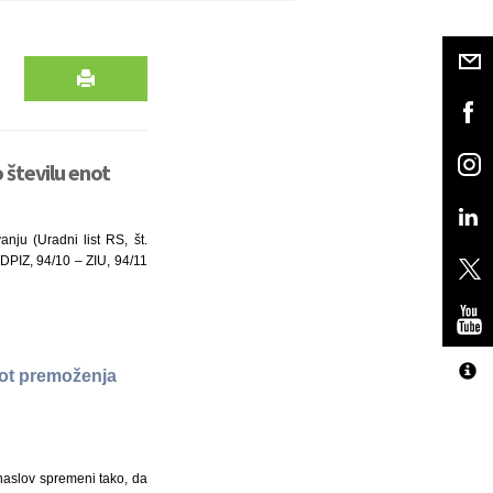
 številu enot
ju (Uradni list RS, št.
PIZ, 94/10 – ZIU, 94/11
not premoženja
 naslov spremeni tako, da