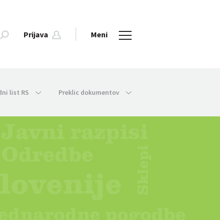
Prijava
Meni
dni list RS
Preklic dokumentov