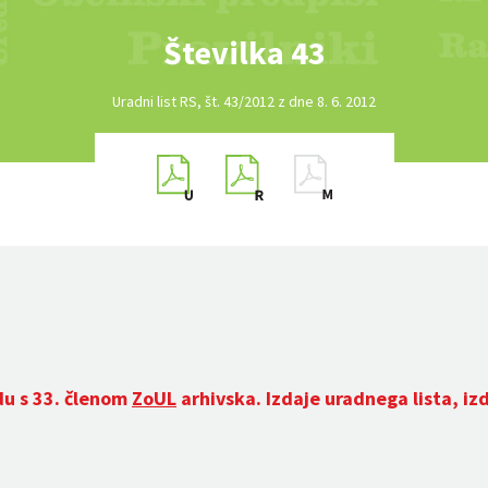
Številka 43
Uradni list RS, št. 43/2012 z dne 8. 6. 2012
du s 33. členom
ZoUL
arhivska. Izdaje uradnega lista, iz