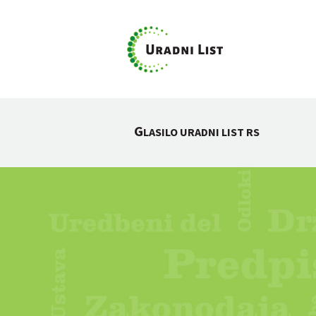
G
LASILO URADNI LIST RS