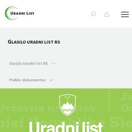
G
LASILO URADNI LIST RS
Glasilo Uradni list RS
Preklic dokumentov