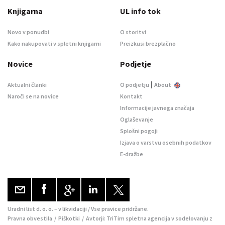
Knjigarna
UL info tok
Novo v ponudbi
O storitvi
Kako nakupovati v spletni knjigarni
Preizkusi brezplačno
Novice
Podjetje
|
Aktualni članki
O podjetju
About
Naroči se na novice
Kontakt
Informacije javnega značaja
Oglaševanje
Splošni pogoji
Izjava o varstvu osebnih podatkov
E-dražbe
Uradni list d. o. o. – v likvidaciji / Vse pravice pridržane.
Pravna obvestila
/
Piškotki
/ Avtorji:
TriTim spletna agencija
v sodelovanju z