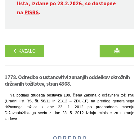
lista, izdane po 28.2.2026, so dostopne
na
PISRS
.
KAZALO
1778. Odredba o ustanovitvi zunanjih oddelkov okrožnih
državnih tožilstev, stran 4368.
Na podlagi drugega odstavka 189. člena Zakona o državnem tožilstvu
(Uradni list RS, št. 58/11 in 21/12 – ZDU-1F) na predlog generalnega
državnega tožilca z dne 23. 1. 2012 po predhodnem mnenju
Državnotožilskega sveta z dne 28. 5. 2012 izdaja minister za notranje
zadeve
O D R E D B O