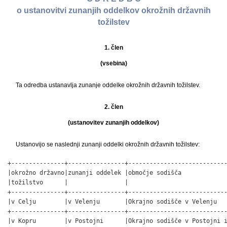
o ustanovitvi zunanjih oddelkov okrožnih državnih
tožilstev
1. člen
(vsebina)
Ta odredba ustanavlja zunanje oddelke okrožnih državnih tožilstev.
2. člen
(ustanovitev zunanjih oddelkov)
Ustanovijo se naslednji zunanji oddelki okrožnih državnih tožilstev:
+---------------+----------------+----------------------------
|okrožno državno|zunanji oddelek |območje sodišča             
|tožilstvo      |                |                            
+---------------+----------------+----------------------------
|v Celju        |v Velenju       |Okrajno sodišče v Velenju   
+---------------+----------------+----------------------------
|v Kopru        |v Postojni      |Okrajno sodišče v Postojni i