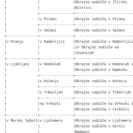
|               |                |Okrajno sodišče v Ilirski   
|               |                |Bistrici                    
|               +----------------+----------------------------
|               |v Piranu        |Okrajno sodišče v Piranu    
|               +----------------+----------------------------
|               |v Sežani        |Okrajno sodišče v Sežani    
+---------------+----------------+----------------------------
|v Kranju       |v Radovljici    |Okrajno sodišče v Radovljici
|               |                |in Okrajno sodišče na       
|               |                |Jesenicah                   
+---------------+----------------+----------------------------
|v Ljubljani    |v Domžalah      |Okrajno sodišče v Domžalah i
|               |                |Okrajno sodišče v Kamniku   
|               +----------------+----------------------------
|               |v Kočevju       |Okrajno sodišče v Kočevju   
|               +----------------+----------------------------
|               |v Trbovljah     |Okrajno sodišče v Trbovljah 
|               +----------------+----------------------------
|               |na Vrhniki      |Okrajno sodišče na Vrhniki i
|               |                |Okrajno sodišče v Cerknici  
+---------------+----------------+----------------------------
|v Murski Soboti|v Ljutomeru     |Okrajno sodišče v Ljutomeru 
|               |                |Okrajno sodišče v Gornji    
|               |                |Radgoni                     