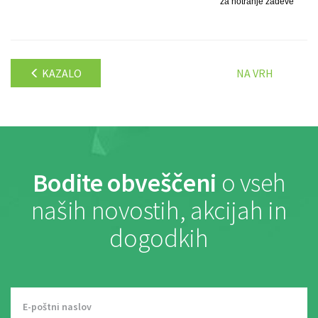
za notranje zadeve
KAZALO
NA VRH
Bodite obveščeni
o vseh
naših novostih, akcijah in
dogodkih