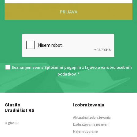
PRIJAVA
Seznanjen sem s
Splošnimi pogoji
in z
Izjavo o varstvu osebnih
podatkov
. *
Glasilo
Izobraževanja
Uradni list RS
Aktualna izobraževanja
O glasilu
Izobraževanja po meri
Najem dvorane