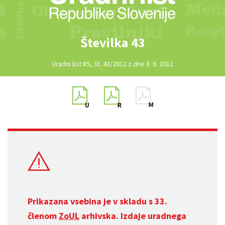
Številka 43
Uradni list RS, št. 43/2012 z dne 8. 6. 2012
Prikazana vsebina je v skladu s 33.
členom
ZoUL
arhivska. Izdaje uradnega