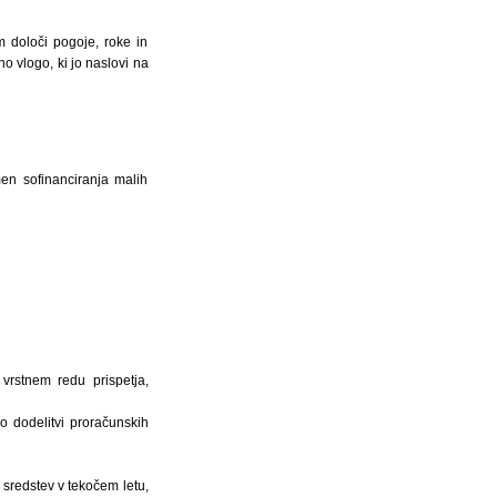
m določi pogoje, roke in
o vlogo, ki jo naslovi na
en sofinanciranja malih
vrstnem redu prispetja,
o dodelitvi proračunskih
 sredstev v tekočem letu,