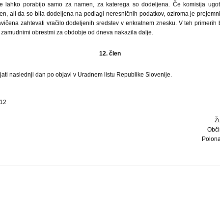
e lahko porabijo samo za namen, za katerega so dodeljena. Če komisija ugoto
n, ali da so bila dodeljena na podlagi neresničnih podatkov, oziroma je prejemnik
vičena zahtevati vračilo dodeljenih sredstev v enkratnem znesku. V teh primerih b
i zamudnimi obrestmi za obdobje od dneva nakazila dalje.
12. člen
ljati naslednji dan po objavi v Uradnem listu Republike Slovenije.
012
Ž
Obči
Polona