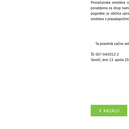
Proračunska sredstva s
porabljena za drug name
pogodbe, je občina upra
sredstva s pripadajočim
Ta pravilnik začne ve
Št. 007-04/2012-2
Semič, dne 13. aprila 2
KAZALO