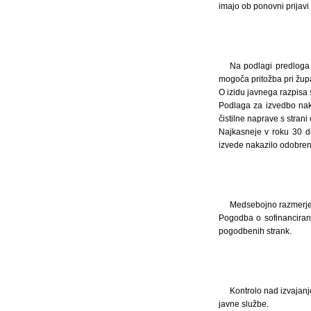
imajo ob ponovni prijavi
Na podlagi predloga 
mogoča pritožba pri žup
O izidu javnega razpisa 
Podlaga za izvedbo naka
čistilne naprave s strani
Najkasneje v roku 30 dn
izvede nakazilo odobren
Medsebojno razmerje 
Pogodba o sofinanciranj
pogodbenih strank.
Kontrolo nad izvajan
javne službe.