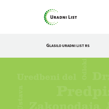
G
LASILO URADNI LIST RS