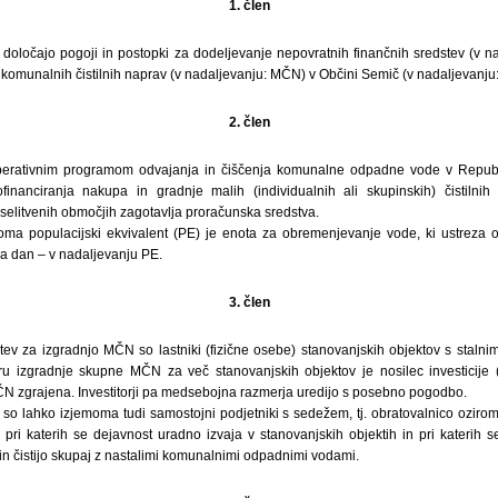
1. člen
določajo pogoji in postopki za dodeljevanje nepovratnih finančnih sredstev (v na
komunalnih čistilnih naprav (v nadaljevanju: MČN) v Občini Semič (v nadaljevanju:
2. člen
erativnim programom odvajanja in čiščenja komunalne odpadne vode v Republik
nanciranja nakupa in gradnje malih (individualnih ali skupinskih) čistilnih
selitvenih območjih zagotavlja proračunska sredstva.
roma populacijski ekvivalent (PE) je enota za obremenjevanje vode, ki ustreza 
na dan – v nadaljevanju PE.
3. člen
tev za izgradnjo MČN so lastniki (fizične osebe) stanovanjskih objektov s staln
 izgradnje skupne MČN za več stanovanjskih objektov je nosilec investicije (vl
N zgrajena. Investitorji pa medsebojna razmerja uredijo s posebno pogodbo.
 so lahko izjemoma tudi samostojni podjetniki s sedežem, tj. obratovalnico ozirom
ri katerih se dejavnost uradno izvaja v stanovanjskih objektih in pri katerih 
n čistijo skupaj z nastalimi komunalnimi odpadnimi vodami.