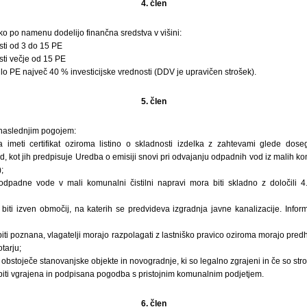
4. člen
o po namenu dodelijo finančna sredstva v višini:
sti od 3 do 15 PE
sti večje od 15 PE
lo PE največ 40 % investicijske vrednosti (DDV je upravičen strošek).
5. člen
 naslednjim pogojem:
a imeti certifikat oziroma listino o skladnosti izdelka z zahtevami glede dose
 kot jih predpisuje Uredba o emisiji snovi pri odvajanju odpadnih vod iz malih ko
;
padne vode v mali komunalni čistilni napravi mora biti skladno z določili 4. 
 biti izven območij, na katerih se predvideva izgradnja javne kanalizacije. Infor
biti poznana, vlagatelji morajo razpolagati z lastniško pravico oziroma morajo pred
tarju;
 obstoječe stanovanjske objekte in novogradnje, ki so legalno zgrajeni in če so stroš
 biti vgrajena in podpisana pogodba s pristojnim komunalnim podjetjem.
6. člen