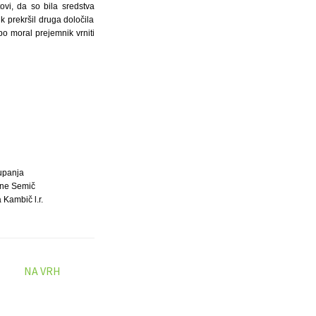
vi, da so bila sredstva
 prekršil druga določila
o moral prejemnik vrniti
upanja
ne Semič
 Kambič l.r.
NA VRH