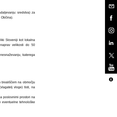
daljevanju: sredstva) za
 Občina).
i Sloveniji kot lokalna
 naprav velikosti do 50
onesnaževanju, katerega
im bivališčem na območju
agatelj vloge) tisti, na
a poslovnimi prostori na
se eventuelne tehnološke