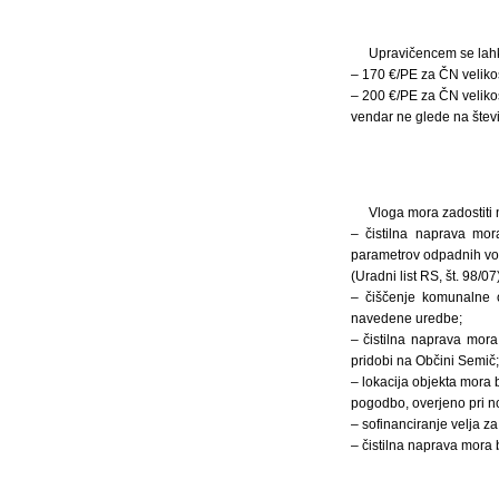
Upravičencem se lahk
– 170 €/PE za ČN veliko
– 200 €/PE za ČN veliko
vendar ne glede na števi
Vloga mora zadostiti
– čistilna naprava mor
parametrov odpadnih vod,
(Uradni list RS, št. 98/07)
– čiščenje komunalne od
navedene uredbe;
– čistilna naprava mora
pridobi na Občini Semič;
– lokacija objekta mora 
pogodbo, overjeno pri no
– sofinanciranje velja za
– čistilna naprava mora