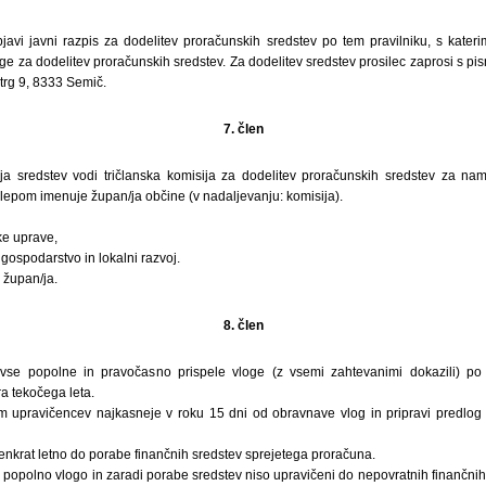
javi javni razpis za dodelitev proračunskih sredstev po tem pravilniku, s kateri
ge za dodelitev proračunskih sredstev. Za dodelitev sredstev prosilec zaprosi s pisn
trg 9, 8333 Semič.
7. člen
a sredstev vodi tričlanska komisija za dodelitev proračunskih sredstev za nam
 sklepom imenuje župan/ja občine (v nadaljevanju: komisija).
ke uprave,
ospodarstvo in lokalni razvoj.
 župan/ja.
8. člen
vse popolne in pravočasno prispele vloge (z vsemi zahtevanimi dokazili) po 
a tekočega leta.
m upravičencev najkasneje v roku 15 dni od obravnave vlog in pripravi predlog 
enkrat letno do porabe finančnih sredstev sprejetega proračuna.
i popolno vlogo in zaradi porabe sredstev niso upravičeni do nepovratnih finančnih