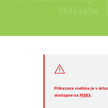
Prikazana vsebina je v skla
dostopne na
PISRS
.