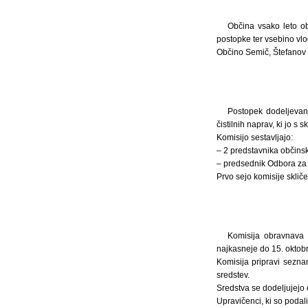
Občina vsako leto ob
postopke ter vsebino vlo
Občino Semič, Štefanov 
Postopek dodeljevanj
čistilnih naprav, ki jo s
Komisijo sestavljajo:
– 2 predstavnika občins
– predsednik Odbora za g
Prvo sejo komisije skliče
Komisija obravnava 
najkasneje do 15. oktobr
Komisija pripravi sezna
sredstev.
Sredstva se dodeljujejo 
Upravičenci, ki so podal