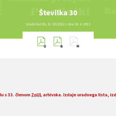
Številka 30
Uradni list RS, št. 30/2012 z dne 26. 4. 2012
du s 33. členom
ZoUL
arhivska. Izdaje uradnega lista, iz