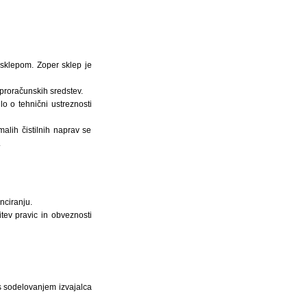
 sklepom. Zoper sklep je
 proračunskih sredstev.
o o tehnični ustreznosti
alih čistilnih naprav se
.
nciranju.
tev pravic in obveznosti
s sodelovanjem izvajalca