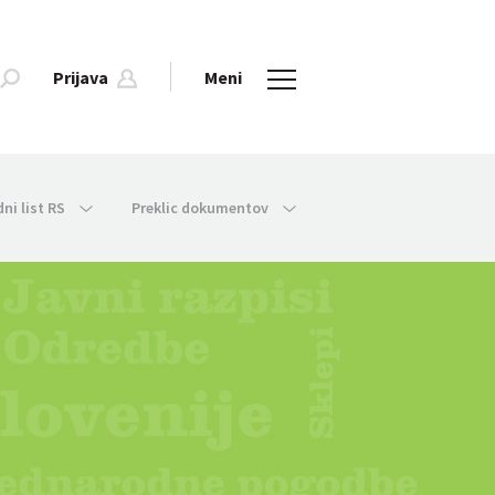
Prijava
Meni
dni list RS
Preklic dokumentov