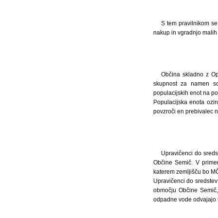
S tem pravilnikom se 
nakup in vgradnjo malih 
Občina skladno z Op
skupnost za namen sofi
populacijskih enot na po
Populacijska enota ozi
povzroči en prebivalec 
Upravičenci do sreds
Občine Semič. V primeru
katerem zemljišču bo MČ
Upravičenci do sredstev
območju Občine Semič, p
odpadne vode odvajajo i