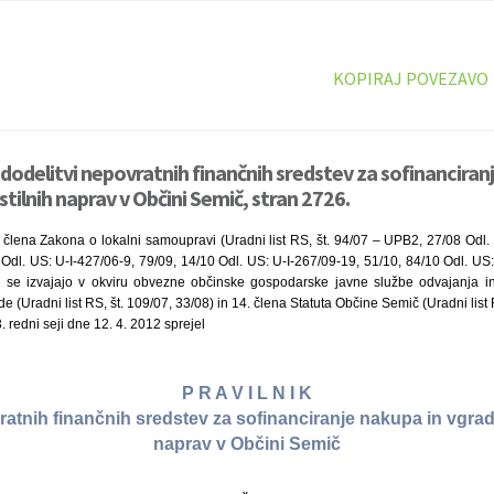
KOPIRAJ POVEZAVO
 dodelitvi nepovratnih finančnih sredstev za sofinanciran
stilnih naprav v Občini Semič, stran 2726.
 člena Zakona o lokalni samoupravi (Uradni list RS, št. 94/07 – UPB2, 27/08 Odl.
Odl. US: U-I-427/06-9, 79/09, 14/10 Odl. US: U-I-267/09-19, 51/10, 84/10 Odl. US:
ki se izvajajo v okviru obvezne občinske gospodarske javne službe odvajanja i
(Uradni list RS, št. 109/07, 33/08) in 14. člena Statuta Občine Semič (Uradni list R
 redni seji dne 12. 4. 2012 sprejel
P R A V I L N I K
ratnih finančnih sredstev za sofinanciranje nakupa in vgradn
naprav v Občini Semič