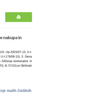
je nakupa in
 US: Up-2925/07-15, U-I-
 U-I-176/08-10), 5. člena
n čiščenja komunalne in
S, št. 57/10) je Občinski
je malih čistilnih