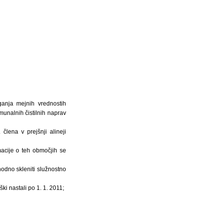
ganja mejnih vrednostih
munalnih čistilnih naprav
člena v prejšnji alineji
macije o teh območjih se
hodno skleniti služnostno
ki nastali po 1. 1. 2011;