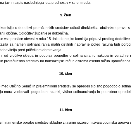
 na javni razpis naslednjega leta prednost v vrstnem redu.
9. člen
komisije o dodelitvi proračunskih sredstev odloči direktor/ica občinske uprave s
anji občine. Odločitev županje je dokončna.
se vse prosilce obvesti v roku 15 dni od dne, ko komisija pripravi predlog dodelitve
zila za namen sofinanciranja malih čistilnih naprav je poleg računa tudi poročil
 dobavitelja pred pričetkom obratovanja.
i od vročitve sklepa in podpisa pogodbe o sofinanciranju nakupa in vgradnje m
ih proračunskih sredstev na transakcijski račun oziroma osebni račun upravičenca
10. člen
med Občino Semič in prejemnikom sredstev se opredeli s pisno pogodbo o sofina
u mora vsebovati: pogodbeni stranki, višino sofinanciranja in podrobno opredeli
11. člen
jem namenske porabe sredstev skladno z javnim razpisom izvaja občinska uprava 