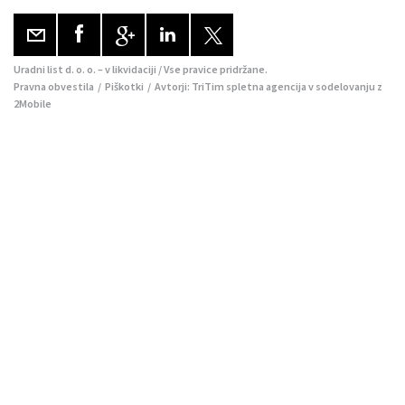
Uradni list d. o. o. – v likvidaciji / Vse pravice pridržane.
Pravna obvestila
/
Piškotki
/ Avtorji:
TriTim spletna agencija
v sodelovanju z
2Mobile