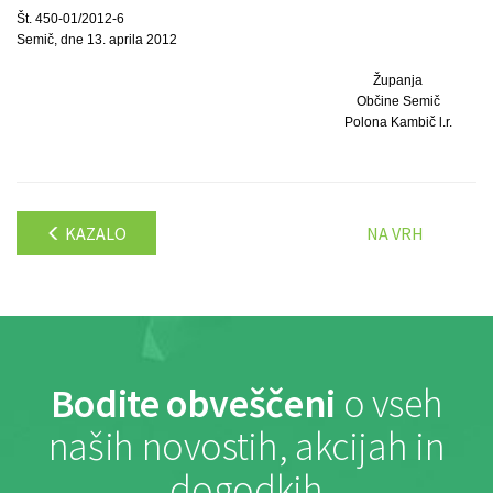
Št. 450-01/2012-6
Semič, dne 13. aprila 2012
Županja
Občine Semič
Polona Kambič l.r.
KAZALO
NA VRH
Bodite obveščeni
o vseh
naših novostih, akcijah in
dogodkih