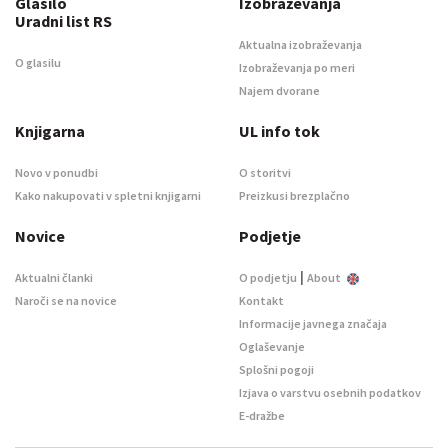
Glasilo
Izobraževanja
Uradni list RS
Aktualna izobraževanja
O glasilu
Izobraževanja po meri
Najem dvorane
Knjigarna
UL info tok
Novo v ponudbi
O storitvi
Kako nakupovati v spletni knjigarni
Preizkusi brezplačno
Novice
Podjetje
|
Aktualni članki
O podjetju
About
Naroči se na novice
Kontakt
Informacije javnega značaja
Oglaševanje
Splošni pogoji
Izjava o varstvu osebnih podatkov
E-dražbe