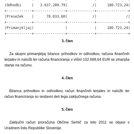
|Odhodki     |   3.637.289,79|            /|     180.723,24|

+------------+---------------+-------------+---------------+

|Presežek    |      78.033,60|            /|              /|

+------------+---------------+-------------+---------------+

|Primanjkljaj|               |             |     180.723,24|

+------------+---------------+-------------+---------------+
3. člen
Za skupni primanjkljaj bilance prihodkov in odhodkov, računa finančnih
terjatev in naložb ter računa financiranja v višini 102.689,64 EUR se zmanjša
stanje na računu.
4. člen
Bilanca prihodkov in odhodkov, račun finančnih terjatev in naložb ter
račun financiranja so sestavni deli tega zaključnega računa.
5. člen
Zaključni račun proračuna Občine Semič za leto 2011 se objavi v
Uradnem listu Republike Slovenije.