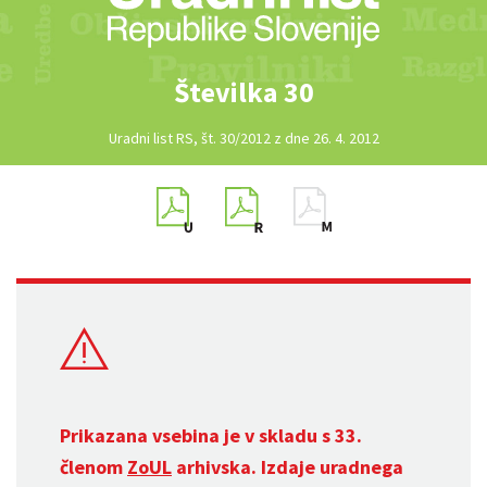
Številka 30
Uradni list RS, št. 30/2012 z dne 26. 4. 2012
Prikazana vsebina je v skladu s 33.
členom
ZoUL
arhivska. Izdaje uradnega