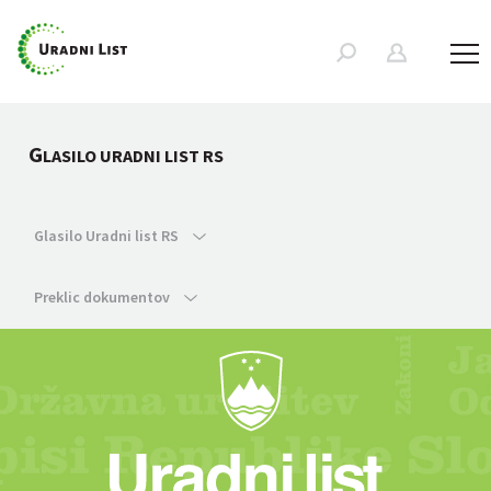
G
LASILO URADNI LIST RS
Glasilo Uradni list RS
Preklic dokumentov