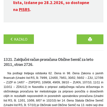
lista, izdane po 28.2.2026, so dostopne
na
PISRS
.
KAZALO
1321. Zaključni račun proračuna Občine Semič za leto
2011, stran 2726.
Na podlagi tretjega odstavka 62. člena in 98. člena Zakona o javnih
financah (Uradni list RS, št. 79/99, 124/00, 79/01, 30/02, 56/02 – ZJU, 127/06
– ZJZP in 14/07 – ZSPDPO, 109/08, 49/09, 38/10 – ZUKN, 107/10, 11/11 in
110/11 – ZDIU12) in Navodila o pripravi zaključnega računa državnega in
občinskega proračuna ter metodologije za pripravo poročila o doseženih
ciljih in rezultatih neposrednih in posrednih uporabnikov proračuna (Uradni
list RS, št. 12/01, 10/06, 8/07 in 102/10) ter 14. člena Statuta Občine Semič
(Uradni list RS, št. 57/10) je Občinski svet Občine Semič na 13. redni seji dne