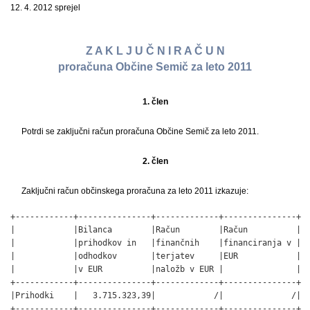
12. 4. 2012 sprejel
Z A K L J U Č N I R A Č U N
proračuna Občine Semič za leto 2011
1. člen
Potrdi se zaključni račun proračuna Občine Semič za leto 2011.
2. člen
Zaključni račun občinskega proračuna za leto 2011 izkazuje:
+------------+---------------+-------------+---------------+

|            |Bilanca        |Račun        |Račun          |

|            |prihodkov in   |finančnih    |financiranja v |

|            |odhodkov       |terjatev     |EUR            |

|            |v EUR          |naložb v EUR |               |

+------------+---------------+-------------+---------------+

|Prihodki    |   3.715.323,39|            /|              /|

+------------+---------------+-------------+---------------+
