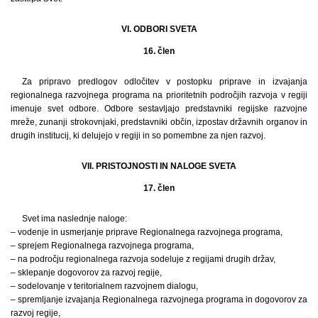
VI. ODBORI SVETA
16. člen
Za pripravo predlogov odločitev v postopku priprave in izvajanja
regionalnega razvojnega programa na prioritetnih področjih razvoja v regiji
imenuje svet odbore. Odbore sestavljajo predstavniki regijske razvojne
mreže, zunanji strokovnjaki, predstavniki občin, izpostav državnih organov in
drugih institucij, ki delujejo v regiji in so pomembne za njen razvoj.
VII. PRISTOJNOSTI IN NALOGE SVETA
17. člen
Svet ima naslednje naloge:
– vodenje in usmerjanje priprave Regionalnega razvojnega programa,
– sprejem Regionalnega razvojnega programa,
– na področju regionalnega razvoja sodeluje z regijami drugih držav,
– sklepanje dogovorov za razvoj regije,
– sodelovanje v teritorialnem razvojnem dialogu,
– spremljanje izvajanja Regionalnega razvojnega programa in dogovorov za
razvoj regije,