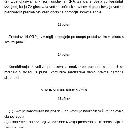
(2) Izide glasovanja v regiji ugotavlja RRA. Za člane Sveta so kandidati
izvoljeni, ko je ZA glasovala večina občinskih svetov, ki predstavljajo večino
prebivalk in prebivalcev vseh občin na območju upravne enote.
13. člen
Predstavniki ORP-jev v regiji imenujejo po enega predstavnika v skladu s
svojimi pravili.
14. člen
Kandidiranje in volitve predstavnika madžarske narodne skupnosti se
izvedejo v skladu s pravili Pomurske madžarske samoupravne narodne
skupnosti.
V. KONSTITUIRANJE SVETA
15. člen
(1) Svet je konstituiran na prvi seji, na kateri je navzočih več kot polovica
članov Sveta.
(2) Člani Sveta na prvi seji izmed sebe izvolijo predsednika, ki predstavlja in
zastopa Svet.