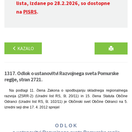
lista, izdane po 28.2.2026, so dostopne
na
PISRS
.
KAZALO
1317. Odlok o ustanovitvi Razvojnega sveta Pomurske
regije, stran 2721.
Na podlagi 11. člena Zakona o spodbujanju skladnega regionalnega
razvoja (ZSRR-2) (Uradni list RS, št. 20/11) in 15. člena Statuta Občine
Odranci (Uradni list RS, št. 102/11) je Občinski svet Občine Odranci na 5.
izredni seji dne 17. 4. 2012 sprejel
O D L O K