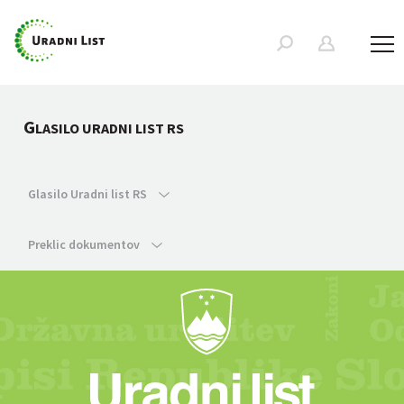
G
LASILO URADNI LIST RS
Glasilo Uradni list RS
Preklic dokumentov