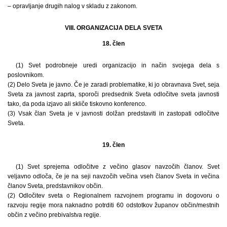
– opravljanje drugih nalog v skladu z zakonom.
VIII. ORGANIZACIJA DELA SVETA
18. člen
(1) Svet podrobneje uredi organizacijo in način svojega dela s
poslovnikom.
(2) Delo Sveta je javno. Če je zaradi problematike, ki jo obravnava Svet, seja
Sveta za javnost zaprta, sporoči predsednik Sveta odločitve sveta javnosti
tako, da poda izjavo ali skliče tiskovno konferenco.
(3) Vsak član Sveta je v javnosti dolžan predstaviti in zastopati odločitve
Sveta.
19. člen
(1) Svet sprejema odločitve z večino glasov navzočih članov. Svet
veljavno odloča, če je na seji navzočih večina vseh članov Sveta in večina
članov Sveta, predstavnikov občin.
(2) Odločitev sveta o Regionalnem razvojnem programu in dogovoru o
razvoju regije mora naknadno potrditi 60 odstotkov županov občin/mestnih
občin z večino prebivalstva regije.