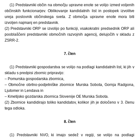
(1) Predstavniki občin na območju upravne enote se volijo izmed voljenih
občinskih funkcionarjev. Oblikovanje kandidatnih list in postopek izvolitve
ureja poslovnik občinskega sveta. Z območja upravne enote mora biti
izvoljen najmanj en predstavnik.
(2) Predstavniki ORP se izvolijo po funkciji, vsakokratni predsednik ORP ali
pooblaščeni predstavniki območnih razvojnih agencij, delujočih v skladu z
ZSRR-2.
7. člen
(1) Predstavniki gospodarstva se volijo na podlagi kandidatnih list, ki jih v
skladu s predpisi zbornic pripravijo:
– Pomurska gospodarska zbornica,
– Območne obrtno-podjetniške zbornice Murska Sobota, Gornja Radgona,
Ljutomer in Lendava in
– Kmetijsko gozdarska zbornica Slovenije OE Murska Sobota.
(2) Zbornice kandidirajo toliko kandidatov, kolikor jih je določeno v 3. členu
tega odloka.
8. člen
(1) Predstavniki NVO, ki imajo sedež v regiji, se volijo na podlagi