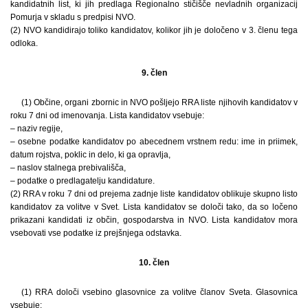
kandidatnih list, ki jih predlaga Regionalno stičišče nevladnih organizacij
Pomurja v skladu s predpisi NVO.
(2) NVO kandidirajo toliko kandidatov, kolikor jih je določeno v 3. členu tega
odloka.
9. člen
(1) Občine, organi zbornic in NVO pošljejo RRA liste njihovih kandidatov v
roku 7 dni od imenovanja. Lista kandidatov vsebuje:
– naziv regije,
– osebne podatke kandidatov po abecednem vrstnem redu: ime in priimek,
datum rojstva, poklic in delo, ki ga opravlja,
– naslov stalnega prebivališča,
– podatke o predlagatelju kandidature.
(2) RRA v roku 7 dni od prejema zadnje liste kandidatov oblikuje skupno listo
kandidatov za volitve v Svet. Lista kandidatov se določi tako, da so ločeno
prikazani kandidati iz občin, gospodarstva in NVO. Lista kandidatov mora
vsebovati vse podatke iz prejšnjega odstavka.
10. člen
(1) RRA določi vsebino glasovnice za volitve članov Sveta. Glasovnica
vsebuje: