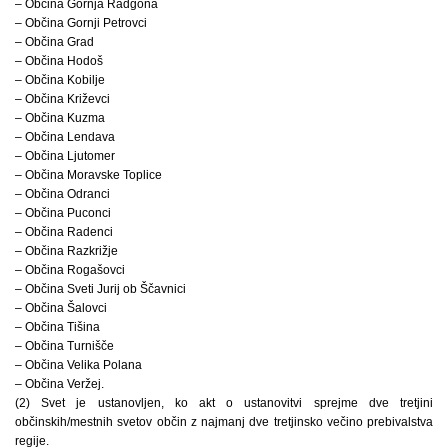
– Občina Gornja Radgona
– Občina Gornji Petrovci
– Občina Grad
– Občina Hodoš
– Občina Kobilje
– Občina Križevci
– Občina Kuzma
– Občina Lendava
– Občina Ljutomer
– Občina Moravske Toplice
– Občina Odranci
– Občina Puconci
– Občina Radenci
– Občina Razkrižje
– Občina Rogašovci
– Občina Sveti Jurij ob Ščavnici
– Občina Šalovci
– Občina Tišina
– Občina Turnišče
– Občina Velika Polana
– Občina Veržej.
(2) Svet je ustanovljen, ko akt o ustanovitvi sprejme dve tretjini
občinskih/mestnih svetov občin z najmanj dve tretjinsko večino prebivalstva
regije.