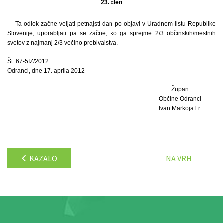
23. člen
Ta odlok začne veljati petnajsti dan po objavi v Uradnem listu Republike
Slovenije, uporabljati pa se začne, ko ga sprejme 2/3 občinskih/mestnih
svetov z najmanj 2/3 večino prebivalstva.
Št. 67-5IZ/2012
Odranci, dne 17. aprila 2012
Župan
Občine Odranci
Ivan Markoja l.r.
KAZALO
NA VRH