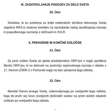
IX. ZAGOTAVLJANJE POGOJEV ZA DELO SVETA
20. člen
Sredstva, ki so potrebna za kritje materialnih stroškov delovanja Sveta
zagotovi RRA iz naslova sredstev za opravljanje nalog spodbujanja razvoja
iz pogodbenega razmerja z občinami in SVLR.
X. PREHODNE IN KONČNE DOLOČBE
21. člen
Za prve volitve Sveta se glede predstavnikov ORP-jev v regiji upošteva
število ORP-jev, ki so delovali na področju regionalnega razvoja v skladu s
17. členom ZSRR-2 v Pomurski regiji na dan sprejema tega odloka.
22. člen
Mandat članov prvega Sveta, ustanovljenega po uveljavitvi tega odloka,
traja do prvih sej novo izvoljenih občinskih svetov na prvih rednih lokalnih
volitvah po uveljavitvi tega odloka.