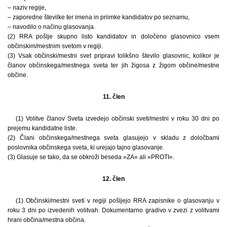
– naziv regije,
– zaporedne številke ter imena in priimke kandidatov po seznamu,
– navodilo o načinu glasovanja.
(2) RRA pošlje skupno listo kandidatov in določeno glasovnico vsem
občinskim/mestnim svetom v regiji.
(3) Vsak občinski/mestni svet pripravi tolikšno število glasovnic, kolikor je
članov občinskega/mestnega sveta ter jih žigosa z žigom občine/mestne
občine.
11. člen
(1) Volitve članov Sveta izvedejo občinski sveti/mestni v roku 30 dni po
prejemu kandidatne liste.
(2) Člani občinskega/mestnega sveta glasujejo v skladu z določbami
poslovnika občinskega sveta, ki urejajo tajno glasovanje.
(3) Glasuje se tako, da se obkroži beseda »ZA« ali »PROTI«.
12. člen
(1) Občinski/mestni sveti v regiji pošljejo RRA zapisnike o glasovanju v
roku 3 dni po izvedenih volitvah. Dokumentarno gradivo v zvezi z volitvami
hrani občina/mestna občina.