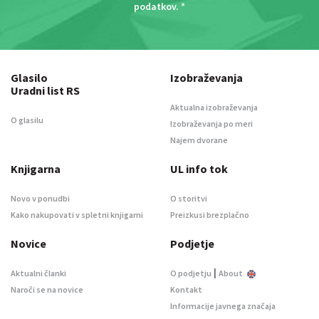
podatkov
. *
Glasilo
Izobraževanja
Uradni list RS
Aktualna izobraževanja
O glasilu
Izobraževanja po meri
Najem dvorane
Knjigarna
UL info tok
Novo v ponudbi
O storitvi
Kako nakupovati v spletni knjigarni
Preizkusi brezplačno
Novice
Podjetje
|
Aktualni članki
O podjetju
About
Naroči se na novice
Kontakt
Informacije javnega značaja