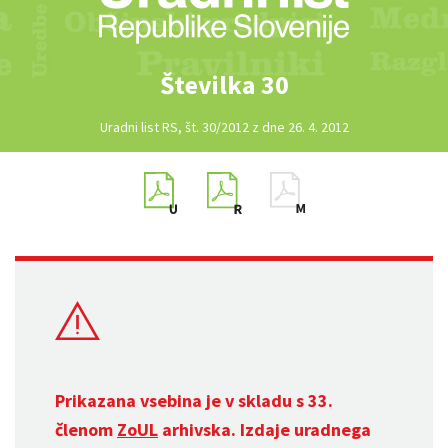
Številka 30
Uradni list RS, št. 30/2012 z dne 26. 4. 2012
Prikazana vsebina je v skladu s 33.
členom
ZoUL
arhivska. Izdaje uradnega