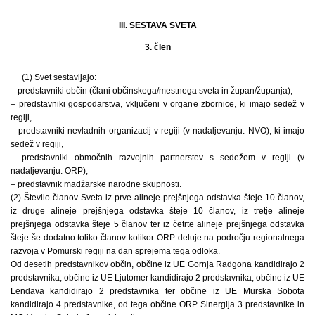
III. SESTAVA SVETA
3. člen
(1) Svet sestavljajo:
– predstavniki občin (člani občinskega/mestnega sveta in župan/županja),
– predstavniki gospodarstva, vključeni v organe zbornice, ki imajo sedež v
regiji,
– predstavniki nevladnih organizacij v regiji (v nadaljevanju: NVO), ki imajo
sedež v regiji,
– predstavniki območnih razvojnih partnerstev s sedežem v regiji (v
nadaljevanju: ORP),
– predstavnik madžarske narodne skupnosti.
(2) Število članov Sveta iz prve alineje prejšnjega odstavka šteje 10 članov,
iz druge alineje prejšnjega odstavka šteje 10 članov, iz tretje alineje
prejšnjega odstavka šteje 5 članov ter iz četrte alineje prejšnjega odstavka
šteje še dodatno toliko članov kolikor ORP deluje na področju regionalnega
razvoja v Pomurski regiji na dan sprejema tega odloka.
Od desetih predstavnikov občin, občine iz UE Gornja Radgona kandidirajo 2
predstavnika, občine iz UE Ljutomer kandidirajo 2 predstavnika, občine iz UE
Lendava kandidirajo 2 predstavnika ter občine iz UE Murska Sobota
kandidirajo 4 predstavnike, od tega občine ORP Sinergija 3 predstavnike in