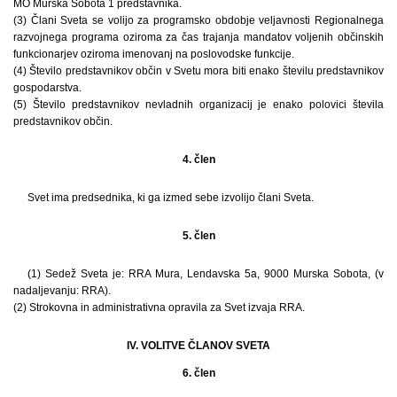
MO Murska Sobota 1 predstavnika.
(3) Člani Sveta se volijo za programsko obdobje veljavnosti Regionalnega
razvojnega programa oziroma za čas trajanja mandatov voljenih občinskih
funkcionarjev oziroma imenovanj na poslovodske funkcije.
(4) Število predstavnikov občin v Svetu mora biti enako številu predstavnikov
gospodarstva.
(5) Število predstavnikov nevladnih organizacij je enako polovici števila
predstavnikov občin.
4. člen
Svet ima predsednika, ki ga izmed sebe izvolijo člani Sveta.
5. člen
(1) Sedež Sveta je: RRA Mura, Lendavska 5a, 9000 Murska Sobota, (v
nadaljevanju: RRA).
(2) Strokovna in administrativna opravila za Svet izvaja RRA.
IV. VOLITVE ČLANOV SVETA
6. člen