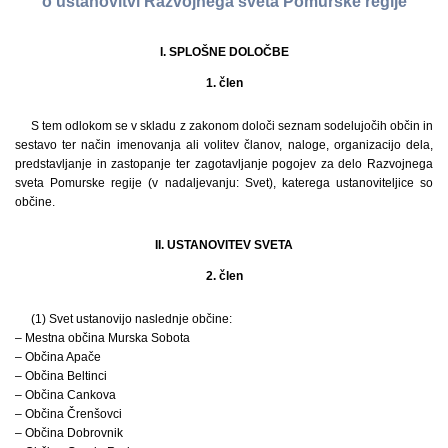
o ustanovitvi Razvojnega sveta Pomurske regije
I. SPLOŠNE DOLOČBE
1. člen
S tem odlokom se v skladu z zakonom določi seznam sodelujočih občin in
sestavo ter način imenovanja ali volitev članov, naloge, organizacijo dela,
predstavljanje in zastopanje ter zagotavljanje pogojev za delo Razvojnega
sveta Pomurske regije (v nadaljevanju: Svet), katerega ustanoviteljice so
občine.
II. USTANOVITEV SVETA
2. člen
(1) Svet ustanovijo naslednje občine:
– Mestna občina Murska Sobota
– Občina Apače
– Občina Beltinci
– Občina Cankova
– Občina Črenšovci
– Občina Dobrovnik