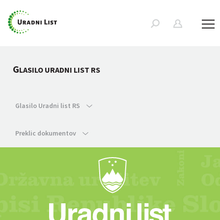
G
LASILO URADNI LIST RS
Glasilo Uradni list RS
Preklic dokumentov