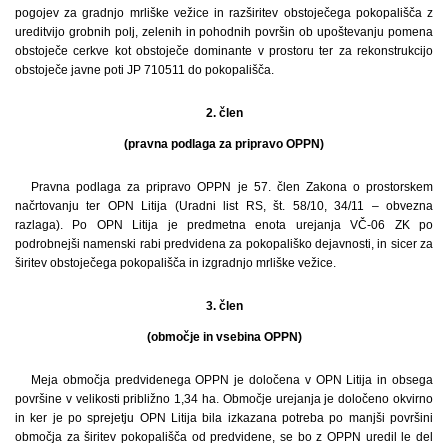
pogojev za gradnjo mrliške vežice in razširitev obstoječega pokopališča z
ureditvijo grobnih polj, zelenih in pohodnih površin ob upoštevanju pomena
obstoječe cerkve kot obstoječe dominante v prostoru ter za rekonstrukcijo
obstoječe javne poti JP 710511 do pokopališča.
2. člen
(pravna podlaga za pripravo OPPN)
Pravna podlaga za pripravo OPPN je 57. člen Zakona o prostorskem
načrtovanju ter OPN Litija (Uradni list RS, št. 58/10, 34/11 – obvezna
razlaga). Po OPN Litija je predmet­na enota urejanja VČ-06 ZK po
podrobnejši namenski rabi predvidena za pokopališko dejavnosti, in sicer za
širitev obstoječega pokopališča in izgradnjo mrliške vežice.
3. člen
(območje in vsebina OPPN)
Meja območja predvidenega OPPN je določena v OPN Litija in obsega
površine v velikosti približno 1,34 ha. Območje urejanja je določeno okvirno
in ker je po sprejetju OPN Litija bila izkazana potreba po manjši površini
območja za širitev pokopališča od predvidene, se bo z OPPN uredil le del