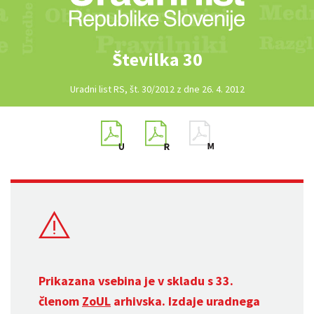
Številka 30
Uradni list RS, št. 30/2012 z dne 26. 4. 2012
Prikazana vsebina je v skladu s 33.
členom
ZoUL
arhivska. Izdaje uradnega