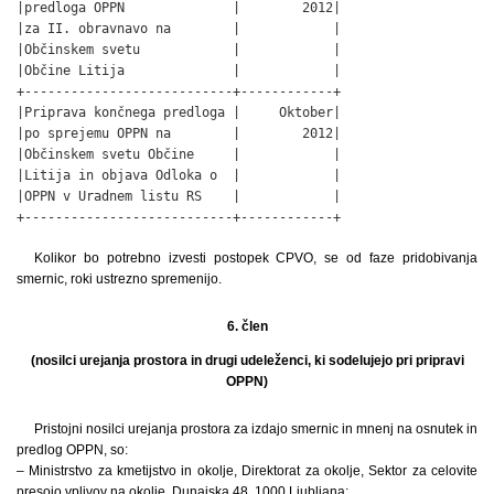
|predloga OPPN              |        2012|

|za II. obravnavo na        |            |

|Občinskem svetu            |            |

|Občine Litija              |            |

+---------------------------+------------+

|Priprava končnega predloga |     Oktober|

|po sprejemu OPPN na        |        2012|

|Občinskem svetu Občine     |            |

|Litija in objava Odloka o  |            |

|OPPN v Uradnem listu RS    |            |

+---------------------------+------------+
Kolikor bo potrebno izvesti postopek CPVO, se od faze pridobivanja
smernic, roki ustrezno spremenijo.
6. člen
(nosilci urejanja prostora in drugi udeleženci, ki sodelujejo pri pripravi
OPPN)
Pristojni nosilci urejanja prostora za izdajo smernic in mnenj na osnutek in
predlog OPPN, so:
– Ministrstvo za kmetijstvo in okolje, Direktorat za okolje, Sektor za celovite
presojo vplivov na okolje, Dunajska 48, 1000 Ljubljana;