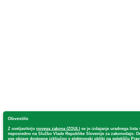
Obvestilo
Z uveljavitvijo
novega zakona (ZOUL)
se je
izdajanje uradnega lista 
neposredno
na Službo Vlade Republike Slovenije za zakonodajo
. O
vse objave dostopne izključno v elektronski obliki na spletišču Pra