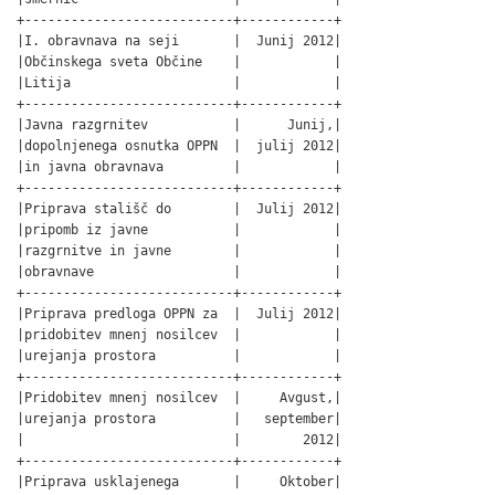
+---------------------------+------------+

|I. obravnava na seji       |  Junij 2012|

|Občinskega sveta Občine    |            |

|Litija                     |            |

+---------------------------+------------+

|Javna razgrnitev           |      Junij,|

|dopolnjenega osnutka OPPN  |  julij 2012|

|in javna obravnava         |            |

+---------------------------+------------+

|Priprava stališč do        |  Julij 2012|

|pripomb iz javne           |            |

|razgrnitve in javne        |            |

|obravnave                  |            |

+---------------------------+------------+

|Priprava predloga OPPN za  |  Julij 2012|

|pridobitev mnenj nosilcev  |            |

|urejanja prostora          |            |

+---------------------------+------------+

|Pridobitev mnenj nosilcev  |     Avgust,|

|urejanja prostora          |   september|

|                           |        2012|

+---------------------------+------------+

|Priprava usklajenega       |     Oktober|
