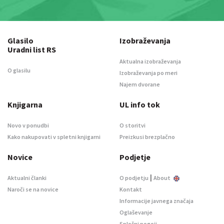
Glasilo
Izobraževanja
Uradni list RS
Aktualna izobraževanja
O glasilu
Izobraževanja po meri
Najem dvorane
Knjigarna
UL info tok
Novo v ponudbi
O storitvi
Kako nakupovati v spletni knjigarni
Preizkusi brezplačno
Novice
Podjetje
|
Aktualni članki
O podjetju
About
Naroči se na novice
Kontakt
Informacije javnega značaja
Oglaševanje
Splošni pogoji