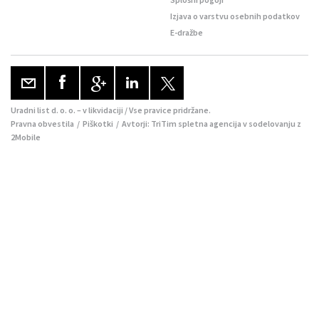
Izjava o varstvu osebnih podatkov
E-dražbe
Uradni list d. o. o. – v likvidaciji / Vse pravice pridržane.
Pravna obvestila
/
Piškotki
/ Avtorji:
TriTim spletna agencija
v sodelovanju z
2Mobile