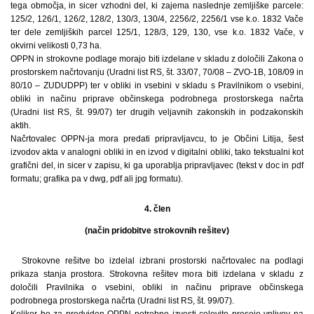
tega območja, in sicer vzhodni del, ki zajema naslednje zemljiške parcele:
125/2, 126/1, 126/2, 128/2, 130/3, 130/4, 2256/2, 2256/1 vse k.o. 1832 Vače
ter dele zemljiških parcel 125/1, 128/3, 129, 130, vse k.o. 1832 Vače, v
okvirni velikosti 0,73 ha.
OPPN in strokovne podlage morajo biti izdelane v skladu z določili Zakona o
prostorskem načrtovanju (Uradni list RS, št. 33/07, 70/08 – ZVO-1B, 108/09 in
80/10 – ZUDUDPP) ter v obliki in vsebini v skladu s Pravilnikom o vsebini,
obliki in načinu priprave občinskega podrobnega prostorskega načrta
(Uradni list RS, št. 99/07) ter drugih veljavnih zakonskih in podzakonskih
aktih.
Načrtovalec OPPN-ja mora predati pripravljavcu, to je Občini Litija, šest
izvodov akta v analogni obliki in en izvod v digitalni obliki, tako tekstualni kot
grafični del, in sicer v zapisu, ki ga uporablja pripravljavec (tekst v doc in pdf
formatu; grafika pa v dwg, pdf ali jpg formatu).
4. člen
(način pridobitve strokovnih rešitev)
Strokovne rešitve bo izdelal izbrani prostorski načrtovalec na podlagi
prikaza stanja prostora. Strokovna rešitev mora biti izdelana v skladu z
določili Pravilnika o vsebini, obliki in načinu priprave občinskega
podrobnega prostorskega načrta (Uradni list RS, št. 99/07).
Kolikor bo za predviden OPPN potrebno izvesti celovito presojo vplivov na