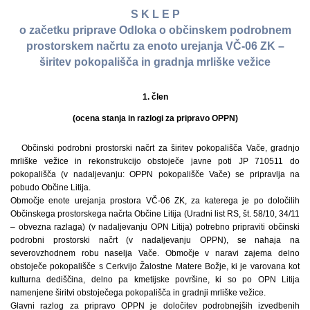
S K L E P
o začetku priprave Odloka o občinskem podrobnem
prostorskem načrtu za enoto urejanja VČ-06 ZK –
širitev pokopališča in gradnja mrliške vežice
1. člen
(ocena stanja in razlogi za pripravo OPPN)
Občinski podrobni prostorski načrt za širitev pokopališča Vače, gradnjo
mrliške vežice in rekonstrukcijo obstoječe javne poti JP 710511 do
pokopališča (v nadaljevanju: OPPN pokopališče Vače) se pripravlja na
pobudo Občine Litija.
Območje enote urejanja prostora VČ-06 ZK, za katerega je po določilih
Občinskega prostorskega načrta Občine Litija (Uradni list RS, št. 58/10, 34/11
– obvezna razlaga) (v nadaljevanju OPN Litija) potrebno pripraviti občinski
podrobni prostorski načrt (v nadaljevanju OPPN), se nahaja na
severovzhodnem robu naselja Vače. Območje v naravi zajema delno
obstoječe pokopališče s Cerkvijo Žalostne Matere Božje, ki je varovana kot
kulturna dediščina, delno pa kmetijske površine, ki so po OPN Litija
namenjene širitvi obstoječega pokopališča in gradnji mrliške vežice.
Glavni razlog za pripravo OPPN je določitev podrobnejših izvedbenih