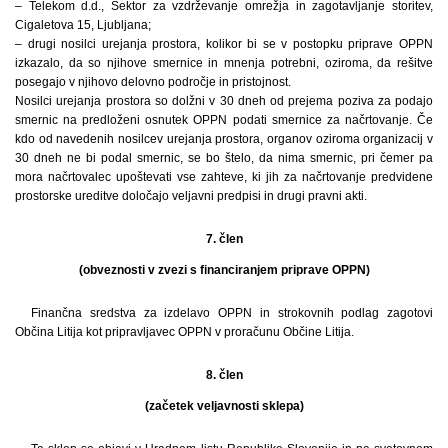
– Telekom d.d., Sektor za vzdrževanje omrežja in zagotavljanje storitev,
Cigaletova 15, Ljubljana;
– drugi nosilci urejanja prostora, kolikor bi se v postopku priprave OPPN
izkazalo, da so njihove smernice in mnenja potrebni, oziroma, da rešitve
posegajo v njihovo delovno področje in pristojnost.
Nosilci urejanja prostora so dolžni v 30 dneh od prejema poziva za podajo
smernic na predloženi osnutek OPPN podati smernice za načrtovanje. Če
kdo od navedenih nosilcev urejanja prostora, organov oziroma organizacij v
30 dneh ne bi podal smernic, se bo štelo, da nima smernic, pri čemer pa
mora načrtovalec upoštevati vse zahteve, ki jih za načrtovanje predvidene
prostorske ureditve določajo veljavni predpisi in drugi pravni akti.
7. člen
(obveznosti v zvezi s financiranjem priprave OPPN)
Finančna sredstva za izdelavo OPPN in strokovnih podlag zagotovi
Občina Litija kot pripravljavec OPPN v proračunu Občine Litija.
8. člen
(začetek veljavnosti sklepa)