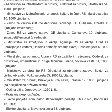
– Ministrstvo za infrastrukturo in prostor, Direktorat za prostor, Litostrojska 54,
1000 Ljubljana;
– Ministrstvo za izobraževanje, znanost, kulturo in šport RS, Maistrova ulica
10, 1000 Ljubljana;
– Zavod za varstvo kulturne dediščine Slovenije, OE Ljubljana, Tržaška 4,
Ljubljana (v vednost);
– Zavod RS za varstvo narave, OE Ljubljana, Cankarjeva 10, Ljubljana,
zrsvn.oelj@zrsvn.si (v vednost);
– Ministrstvo za kmetijstvo in okolje, Agencija RS za okolje, Urad za
upravljanje z vodami, Oddelek območja srednje Save, Einspielerjeva 6, 1000
Ljubljana;
– Ministrstvo za obrambo, Uprava RS za zaščito in reševanje, Oddelek za
prostorske, urbanistične in druge tehnične ukrepe, Vojkova cesta 61, 1000
Ljubljana;
– Ministrstvo za obrambo RS, Direktorat za obrambne zadeve, Sektor za
civilno obrambo, Vojkova cesta 55, 1000 Ljubljana;
– Ministrstvo za promet, Direkcija RS za ceste, Tržaška 19, 1000 Ljubljana
(za priključek na državno cesto);
– Občina Litija, Jerebova 14, 1270 Litija;
– Krajevna skupnost Vače;
– Javno podjetje Komunalno stanovanjsko podjetje Litija d.o.o., Ponoviška
15, Litija;
– Elektro Ljubljana, Slovenska cesta 58, Ljubljana;