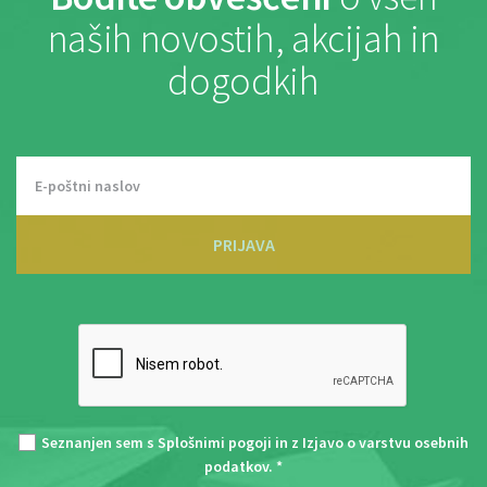
naših novostih, akcijah in
dogodkih
PRIJAVA
Seznanjen sem s
Splošnimi pogoji
in z
Izjavo o varstvu osebnih
podatkov
. *