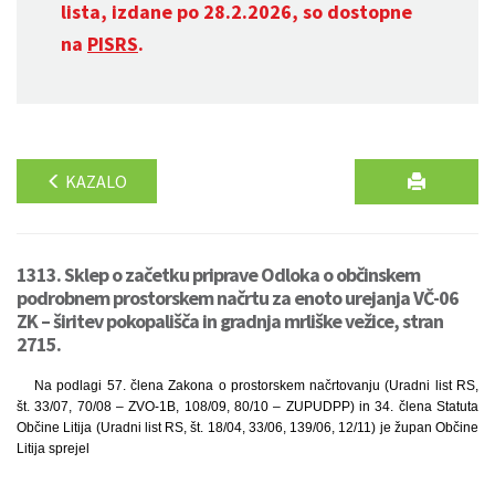
lista, izdane po 28.2.2026, so dostopne
na
PISRS
.
KAZALO
1313. Sklep o začetku priprave Odloka o občinskem
podrobnem prostorskem načrtu za enoto urejanja VČ-06
ZK – širitev pokopališča in gradnja mrliške vežice, stran
2715.
Na podlagi 57. člena Zakona o prostorskem načrtovanju (Uradni list RS,
št. 33/07, 70/08 – ZVO-1B, 108/09, 80/10 – ZUPUDPP) in 34. člena Statuta
Občine Litija (Uradni list RS, št. 18/04, 33/06, 139/06, 12/11) je župan Občine
Litija sprejel