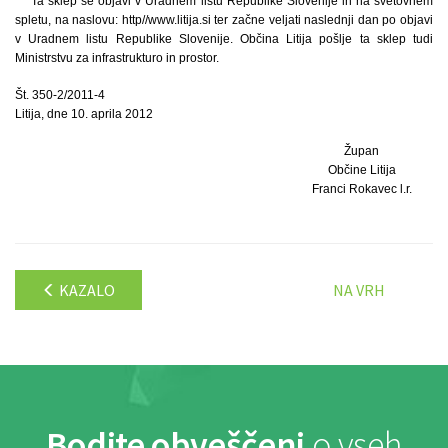
Ta sklep se objavi v Uradnem listu Republike Slovenije in na svetovnem
spletu, na naslovu: http//www.litija.si ter začne veljati naslednji dan po objavi
v Uradnem listu Republike Slovenije. Občina Litija pošlje ta sklep tudi
Ministrstvu za infrastrukturo in prostor.
Št. 350-2/2011-4
Litija, dne 10. aprila 2012
Župan
Občine Litija
Franci Rokavec l.r.
KAZALO
NA VRH
Bodite obveščeni
o vseh