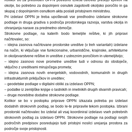
okolje, bo potrebno za dopolnjeni osnutek zagotoviti okoljsko poročilo in ga
skupaj z dopolnjenim osnutkom akta poslati pristojnem ministrstvu.
Pri izdelavi OPPN je treba upoštevati vse predhodno izdelane strokovne
podlage in druga gradiva s področja prostorskega razvoja, varstva okolja in
ohranjanja narave za predmetno območje.
Strokovne podlage, na katerih bodo temeljile rešitve, ki jih pripravi
načrtovalec, so:
– idejna zasnova načrtovane prostorske ureditve (v treh variantah) izdelane
na način, ki vključuje vse funkcionalne, urbanistične, krajinske, arhitekturne
in okoljevarstvene rešitve in ureditve z ustreznim poročilom in utemeljitvijo;
– idejno zasnovo nove prometne ureditve tudi v odnosu do obstoječe,
vključno z ureditvami mirujočega prometa;
– idejna zasnova novih energetskih, vodovodnih, komunalnih in drugih
infrastrukturnih priključkov in ureditev;
– geodetske podlage v digitalni obliki za izdelavo OPPN;
– podatke iz zemljiške knjige o lastnikih in imetnikih drugih stvarnih pravicah;
– druge morebitne dodatne strokovne podlage.
Kolikor se bo v postopku priprave OPPN izkazala potreba po izdelavi
dodatnih strokovnih podlag, se bodo le-te pripravile tekom postopka. Izbrani
prostorski načrtovalec bo izdelal ali vsaj koordiniral izdelavo vseh potrebnih
strokovnih podlag za izdelavo OPPN. Strokovne podlage na podlagi svojih
področnih predpisov posredujejo tudi pristojni nosilci urejanja prostora za
področje svoje pristojnosti.