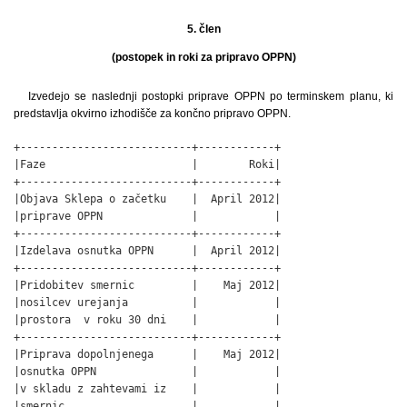
5. člen
(postopek in roki za pripravo OPPN)
Izvedejo se naslednji postopki priprave OPPN po terminskem planu, ki
predstavlja okvirno izhodišče za končno pripravo OPPN.
+---------------------------+------------+

|Faze                       |        Roki|

+---------------------------+------------+

|Objava Sklepa o začetku    |  April 2012|

|priprave OPPN              |            |

+---------------------------+------------+

|Izdelava osnutka OPPN      |  April 2012|

+---------------------------+------------+

|Pridobitev smernic         |    Maj 2012|

|nosilcev urejanja          |            |

|prostora  v roku 30 dni    |            |

+---------------------------+------------+

|Priprava dopolnjenega      |    Maj 2012|

|osnutka OPPN               |            |

|v skladu z zahtevami iz    |            |

|smernic                    |            |
