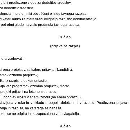
o biti predložene vloge za dodelitev sredstev,
za dodelitev sredstev,
otencialni prejemniki obveščeni o izidu javnega razpisa,
pri kateri lahko zainteresirani dvignejo razpisno dokumentacijo,
 potrebni glede na vrsto predmeta javnega razpisa.
8. člen
(prijava na razpis)
 mora vsebovati:
oma projektov, za katere prijavitelj kandidira,
ramov oziroma projektov,
ke iz razpisne dokumentacije.
rijavlja več programov oziroma projektov, mora:
rojekt prijaviti na ločenem obrazcu,
ju pogojev vložiti v enem izvodu (na enem obrazcu).
ostavljena v roku in v skladu s pogoji, določenimi v razpisu. Predložena prijava
telja in razpisa, na katerega se nanaša.
 roku, se ne odpira in se zapečatena vrne vlagatelju.
9. člen