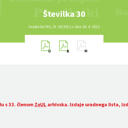
Številka 30
Uradni list RS, št. 30/2012 z dne 26. 4. 2012
du s 33. členom
ZoUL
arhivska. Izdaje uradnega lista, iz