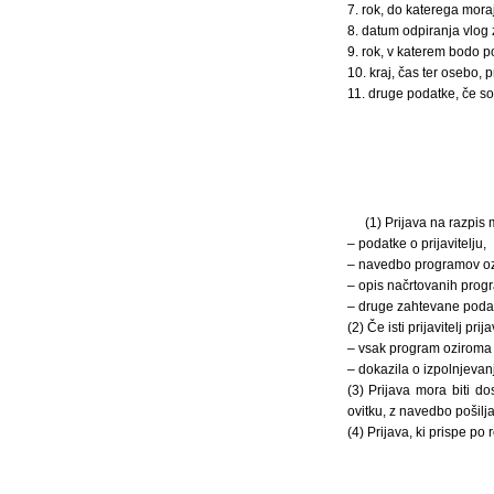
7. rok, do katerega moraj
8. datum odpiranja vlog 
9. rok, v katerem bodo p
10. kraj, čas ter osebo, 
11. druge podatke, če so
(1) Prijava na razpis
– podatke o prijavitelju,
– navedbo programov ozir
– opis načrtovanih prog
– druge zahtevane podat
(2) Če isti prijavitelj p
– vsak program oziroma p
– dokazila o izpolnjevan
(3) Prijava mora biti d
ovitku, z navedbo pošilja
(4) Prijava, ki prispe po