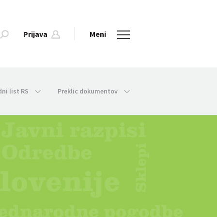
Prijava
Meni
dni list RS
Preklic dokumentov