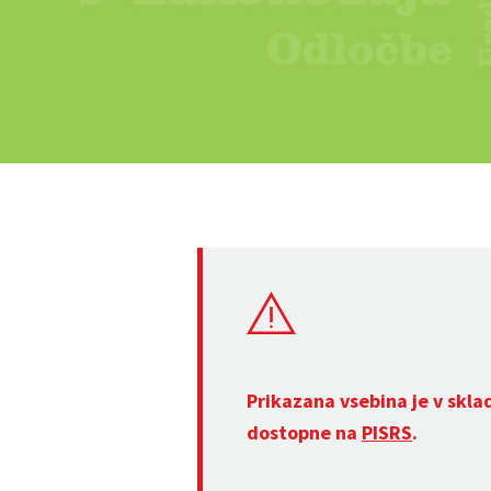
Prikazana vsebina je v skla
dostopne na
PISRS
.