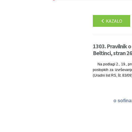
KAZALO
1303. Pravilnik o
Beltinci, stran 2
Na podlagi 2., 19., p
postopkih za izvrševanje
(Uradni list RS, št. 83/0
o sofina