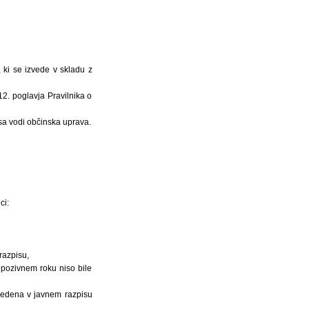
, ki se izvede v skladu z
12. poglavja Pravilnika o
sa vodi občinska uprava.
ci:
razpisu,
 pozivnem roku niso bile
navedena v javnem razpisu