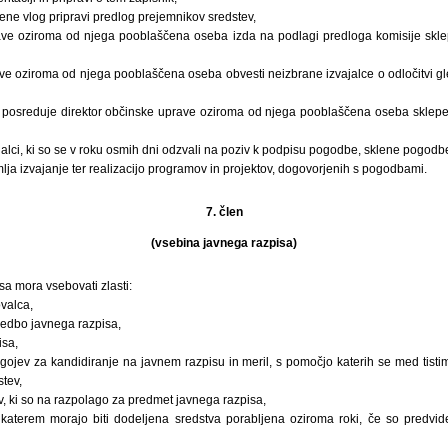
ene vlog pripravi predlog prejemnikov sredstev,
rave oziroma od njega pooblaščena oseba izda na podlagi predloga komisije skle
ve oziroma od njega pooblaščena oseba obvesti neizbrane izvajalce o odločitvi gl
posreduje direktor občinske uprave oziroma od njega pooblaščena oseba sklepe 
jalci, ki so se v roku osmih dni odzvali na poziv k podpisu pogodbe, sklene pogodbe
ja izvajanje ter realizacijo programov in projektov, dogovorjenih s pogodbami.
7. člen
(vsebina javnega razpisa)
a mora vsebovati zlasti:
ovalca,
vedbo javnega razpisa,
isa,
jev za kandidiranje na javnem razpisu in meril, s pomočjo katerih se med tistimi
stev,
ev, ki so na razpolago za predmet javnega razpisa,
v katerem morajo biti dodeljena sredstva porabljena oziroma roki, če so predvi