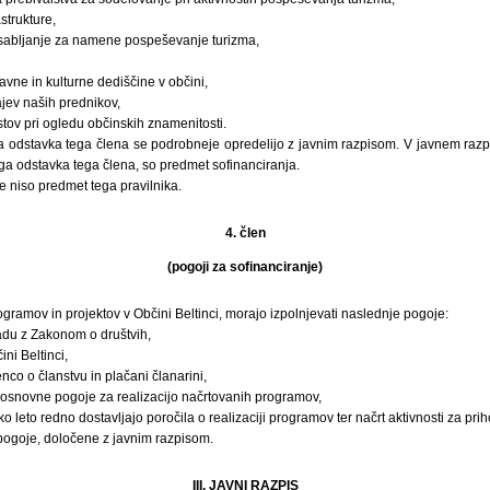
astrukture,
sabljanje za namene pospeševanje turizma,
avne in kulturne dediščine v občini,
ajev naših prednikov,
stov pri ogledu občinskih znamenitosti.
a odstavka tega člena se podrobneje opredelijo z javnim razpisom. V javnem razpi
ga odstavka tega člena, so predmet sofinanciranja.
je niso predmet tega pravilnika.
4. člen
(pogoji za sofinanciranje)
programov in projektov v Občini Beltinci, morajo izpolnjevati naslednje pogoje:
ladu z Zakonom o društvih,
ni Beltinci,
nco o članstvu in plačani članarini,
 osnovne pogoje za realizacijo načrtovanih programov,
o leto redno dostavljajo poročila o realizaciji programov ter načrt aktivnosti za prih
 pogoje, določene z javnim razpisom.
III. JAVNI RAZPIS