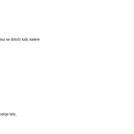
su se določi tudi, katere
odnje leto,