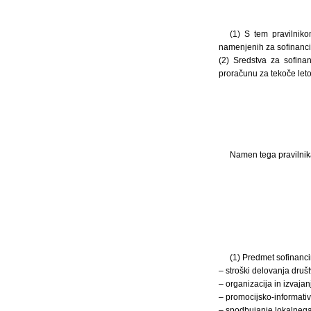
(1) S tem pravilnikom
namenjenih za sofinancira
(2) Sredstva za sofina
proračunu za tekoče leto
Namen tega pravilnik
(1) Predmet sofinanci
– stroški delovanja društ
– organizacija in izvajanj
– promocijsko-informativ
– spodbujanje lokalnega 