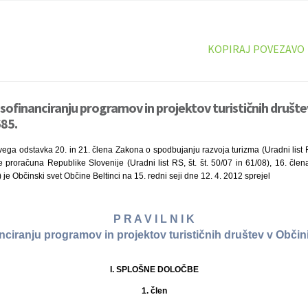
KOPIRAJ POVEZAVO
 sofinanciranju programov in projektov turističnih društe
685.
rvega odstavka 20. in 21. člena Zakona o spodbujanju razvoja turizma (Uradni list RS
 proračuna Republike Slovenije (Uradni list RS, št. št. 50/07 in 61/08), 16. člen
9) je Občinski svet Občine Beltinci na 15. redni seji dne 12. 4. 2012 sprejel
P R A V I L N I K
nciranju programov in projektov turističnih društev v Občini
I. SPLOŠNE DOLOČBE
1. člen