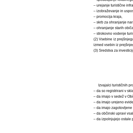
– urejanje turistične infr
– izobraževanje in uspo
– promocija kraja,
– skrb za ohranjanje nar
– ohranjanje starih obič
– strokovno vodenje turi
(2) Vsebine iz prejšnjeg
izmed vsebin iz prejšnje
(3) Sredstva za investici
Izvajalci turističnih 
– da so registrirani v sk
– da imajo v sedež v Obči
– da imajo urejeno evide
– da imajo zagotovljene
– da občinski upravi vsak
– da izpolnjujejo ostale