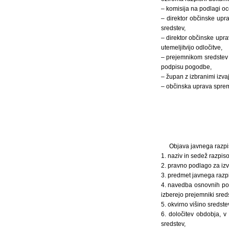
– komisija na podlagi oc
– direktor občinske up
sredstev,
– direktor občinske upra
utemeljitvijo odločitve,
– prejemnikom sredstev 
podpisu pogodbe,
– župan z izbranimi izva
– občinska uprava spreml
Objava javnega razpis
1. naziv in sedež razpis
2. pravno podlago za iz
3. predmet javnega razp
4. navedba osnovnih pogo
izberejo prejemniki sred
5. okvirno višino sredst
6. določitev obdobja, 
sredstev,