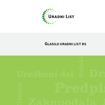
G
LASILO URADNI LIST RS