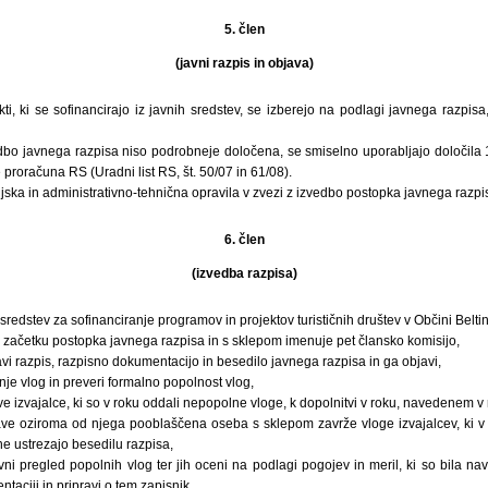
5. člen
(javni razpis in objava)
kti, ki se sofinancirajo iz javnih sredstev, se izberejo na podlagi javnega razpisa
edbo javnega razpisa niso podrobneje določena, se smiselno uporabljajo določila 
 proračuna RS (Uradni list RS, št. 50/07 in 61/08).
jska in administrativno-tehnična opravila v zvezi z izvedbo postopka javnega razpi
6. člen
(izvedba razpisa)
redstev za sofinanciranje programov in projektov turističnih društev v Občini Beltin
 začetku postopka javnega razpisa in s sklepom imenuje pet člansko komisijo,
vi razpis, razpisno dokumentacijo in besedilo javnega razpisa in ga objavi,
nje vlog in preveri formalno popolnost vlog,
 izvajalce, ki so v roku oddali nepopolne vloge, k dopolnitvi v roku, navedenem v 
ave oziroma od njega pooblaščena oseba s sklepom zavrže vloge izvajalcev, ki v
ne ustrezajo besedilu razpisa,
vni pregled popolnih vlog ter jih oceni na podlagi pogojev in meril, ki so bila 
taciji in pripravi o tem zapisnik,