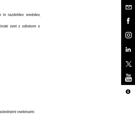
 in razdelitev sredstev,
činski svet z odlokom o
naslednjimi vsebinami: