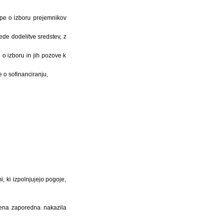
pe o izboru prejemnikov
ede dodelitve sredstev, z
o izboru in jih pozove k
 o sofinanciranju,
, ki izpolnjujejo pogoje,
dena zaporedna nakazila