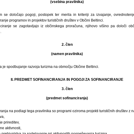
(vsebina pravilnika)
 se določajo pogoji, postopek ter merila in kriteriji za izvajanje, ovrednotenje
nje programov in projektov turističnih društev v Občini Beltinci.
nciranje se zagotavljajo iz občinskega proračuna, njihovo višino pa določi ob
.
2. člen
(namen pravilnika)
a je spodbujanje razvoja turizma na območju Občine Beltinci.
II. PREDMET SOFINANCIRANJA IN POGOJI ZA SOFINANCIRANJE
3. člen
(predmet sofinanciranja)
ranja na podlagi tega pravilnika so programi oziroma projekti turističnih društev z 
va,
e prireditev,
ne aktivnosti,
prebivalstva za sodelovanje pri aktivnostih pospeševanja turizma,