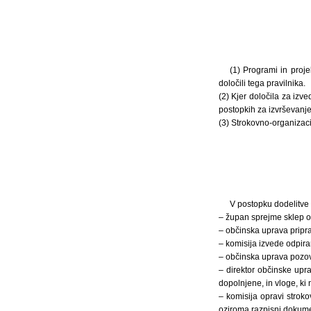
(1) Programi in proje
določili tega pravilnika.
(2) Kjer določila za izv
postopkih za izvrševanje
(3) Strokovno-organizaci
V postopku dodelitve s
– župan sprejme sklep o
– občinska uprava pripra
– komisija izvede odpira
– občinska uprava pozove
– direktor občinske upr
dopolnjene, in vloge, ki 
– komisija opravi stroko
oziroma razpisni dokumen