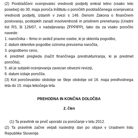
(2) Pooblaščeni ocenjevalec vrednosti podjetij enkrat letno (vsako leto
posebej) do 30. maja poroča Inštitutu o poročilih pooblaščenega ocenjevalca
vrednosti podjetij, izdanih v zvezi s 146. členom Zakona o finančnem
poslovanju, postopkih zaradi insolventnosti in prisilnem prenehanju (Uradni
list RS, št 126/07, v nadaljevanju ZFPPIPP), tako da za vsako poročilo
navede:
1. naročnika – firmo in sedež pravne osebe, ki je sklenila pogodbo,
2. datum sklenitve pogodbe oziroma prevzema naročila,
3. pogodbeno ceno,
4. predmet pregleda (načrt finančnega prestrukturiranja, ki je predmet
poročila),
5. ali je subjekt ocenjevanja zavezan obvezni reviziji,
6. datum izdaje poročila.
(3) Kot poročevalsko obdobje se šteje obdobje od 16. maja predhodnega
leta do 15. maja tekočega leta.
PREHODNA IN KONČNA DOLOČBA
2. člen
(1) Ta pravilnik se prvič uporabi za poročanje v letu 2012.
(2) Ta pravilnik začne veljati naslednji dan po objavi v Uradnem listu
Republike Slovenije.