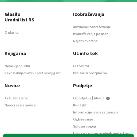
Glasilo
Izobraževanja
Uradni list RS
Aktualna izobraževanja
O glasilu
Izobraževanja po meri
Najem dvorane
Knjigarna
UL info tok
Novo v ponudbi
O storitvi
Kako nakupovati v spletni knjigarni
Preizkusi brezplačno
Novice
Podjetje
|
Aktualni članki
O podjetju
About
Naroči se na novice
Kontakt
Informacije javnega značaja
Oglaševanje
Splošni pogoji
Izjava o varstvu osebnih podatkov