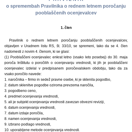
o spremembah Pravilnika o rednem letnem poročanju
pooblaščenih ocenjevalcev
1. člen
Pravilnik o rednem letnem poročanju pooblaščenih ocenjevalcev,
objavljen v Uradnem listu RS, št. 33/10, se spremeni, tako da se 4. člen
nadomesti z novim 4. členom, ki se glasi:
(1) Pooblaščeni ocenjevalec enkrat letno (vsako leto posebej) do 30. maja
poroča Inštitutu o poročilih o ocenjevanju vrednosti, ki jih je pooblaščeni
ocenjevalec izdelal v predpisanem poročevalskem obdobju, tako da za
vsako poročilo navede:
1. naročnika – firmo in sedež pravne osebe, ki je sklenila pogodbo,
2. datum sklenitve pogodbe oziroma prevzema naročila,
3. pogodbeno ceno,
4. predmet ocenjevanja vrednosti,
5. ali je subjekt ocenjevanja vrednosti zavezan obvezni reviziji,
6. datum ocenjevanja vrednosti,
7. datum izdaje poročila,
8. namen ocenjevanja vrednosti,
9. izbrano podlago vrednosti,
10. uporabljene metode ocenjevanja vrednosti.