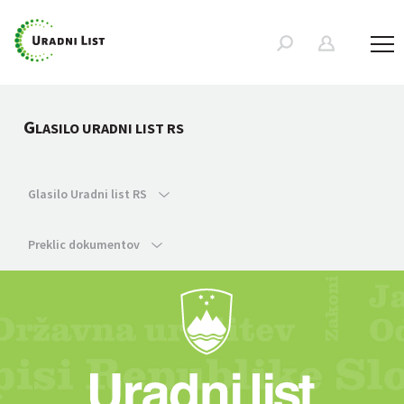
G
LASILO URADNI LIST RS
Glasilo Uradni list RS
Preklic dokumentov