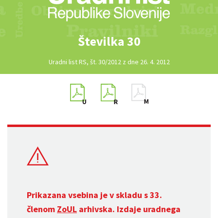
Številka 30
Uradni list RS, št. 30/2012 z dne 26. 4. 2012
Prikazana vsebina je v skladu s 33.
členom
ZoUL
arhivska. Izdaje uradnega