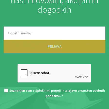
naših novostih, akcijah in
dogodkih
PRIJAVA
Seznanjen sem s
Splošnimi pogoji
in z
Izjavo o varstvu osebnih
podatkov
. *