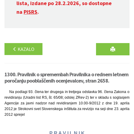
lista, izdane po 28.2.2026, so dostopne
na
PISRS
.
KAZALO
1300. Pravilnik o spremembah Pravilnika o rednem letnem
poročanju pooblaščenih ocenjevalcev, stran 2658.
Na podlagi 93. člena ter drugega in tretjega odstavka 96. člena Zakona o
revidiranju (Uradni list RS, št. 65/08; odslej ZRev-2) ter v skladu s soglasjem
Agencije za javni nadzor nad revidiranjem 10.00-9/2012 z dne 19. aprila
2012 je Strokovni svet Slovenskega inštituta za revizijo na seji dne 23. aprila
2012 sprejel
P R A V I L N I K