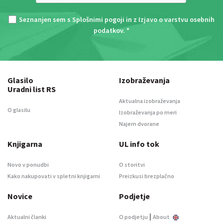
Seznanjen sem s
Splošnimi pogoji
in z
Izjavo o varstvu osebnih
podatkov
. *
Glasilo
Izobraževanja
Uradni list RS
Aktualna izobraževanja
O glasilu
Izobraževanja po meri
Najem dvorane
Knjigarna
UL info tok
Novo v ponudbi
O storitvi
Kako nakupovati v spletni knjigarni
Preizkusi brezplačno
Novice
Podjetje
|
Aktualni članki
O podjetju
About