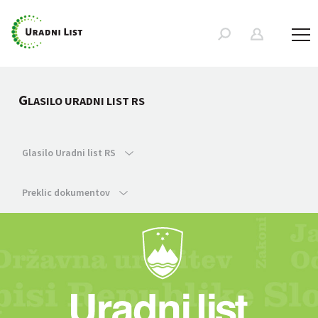
G
LASILO URADNI LIST RS
Glasilo Uradni list RS
Preklic dokumentov