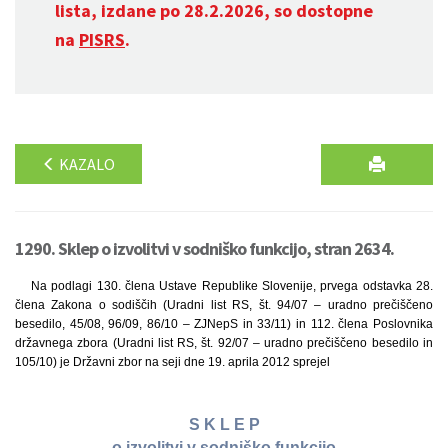
lista, izdane po 28.2.2026, so dostopne
na
PISRS
.
KAZALO
1290. Sklep o izvolitvi v sodniško funkcijo, stran 2634.
Na podlagi 130. člena Ustave Republike Slovenije, prvega odstavka 28.
člena Zakona o sodiščih (Uradni list RS, št. 94/07 – uradno prečiščeno
besedilo, 45/08, 96/09, 86/10 – ZJNepS in 33/11) in 112. člena Poslovnika
državnega zbora (Uradni list RS, št. 92/07 – uradno prečiščeno besedilo in
105/10) je Državni zbor na seji dne 19. aprila 2012 sprejel
S K L E P
o izvolitvi v sodniško funkcijo