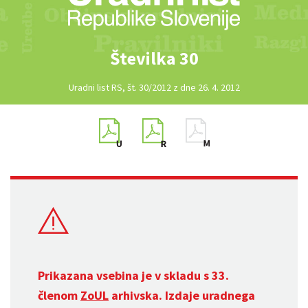
Številka 30
Uradni list RS, št. 30/2012 z dne 26. 4. 2012
Prikazana vsebina je v skladu s 33.
členom
ZoUL
arhivska. Izdaje uradnega