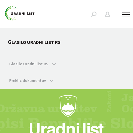
G
LASILO URADNI LIST RS
Glasilo Uradni list RS
Preklic dokumentov