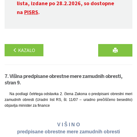
lista, izdane po 28.2.2026, so dostopne
na
PISRS
.
KAZALO
7. Višina predpisane obrestne mere zamudnih obresti,
stran 9.
Na podlagi četrtega odstavka 2. člena Zakona o predpisani obrestni meri
zamudnih obresti (Uradni list RS, št. 11/07 – uradno prečiščeno besedilo)
objavlja minister za finance
V I Š I N O
predpisane obrestne mere zamudnih obresti