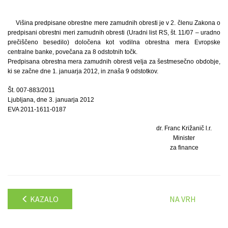
Višina predpisane obrestne mere zamudnih obresti je v 2. členu Zakona o
predpisani obrestni meri zamudnih obresti (Uradni list RS, št. 11/07 – uradno
prečiščeno besedilo) določena kot vodilna obrestna mera Evropske
centralne banke, povečana za 8 odstotnih točk.
Predpisana obrestna mera zamudnih obresti velja za šestmesečno obdobje,
ki se začne dne 1. januarja 2012, in znaša 9 odstotkov.
Št. 007-883/2011
Ljubljana, dne 3. januarja 2012
EVA 2011-1611-0187
dr. Franc Križanič l.r.
Minister
za finance
KAZALO
NA VRH