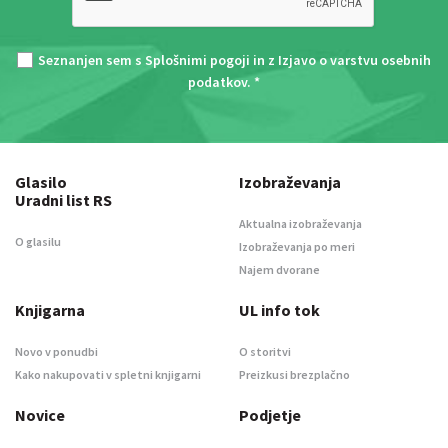
Seznanjen sem s
Splošnimi pogoji
in z
Izjavo o varstvu osebnih
podatkov
. *
Glasilo
Izobraževanja
Uradni list RS
Aktualna izobraževanja
O glasilu
Izobraževanja po meri
Najem dvorane
Knjigarna
UL info tok
Novo v ponudbi
O storitvi
Kako nakupovati v spletni knjigarni
Preizkusi brezplačno
Novice
Podjetje