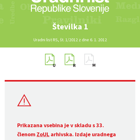
Številka 1
Uradni list RS, št. 1/2012 z dne 6. 1. 2012
Prikazana vsebina je v skladu s 33.
členom
ZoUL
arhivska. Izdaje uradnega