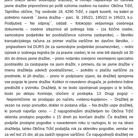
javni dražbi lahko sodelujejo dražitelji, ki morajo najkasneje do začetka
javne dražbe priporočeno po pošti oziroma osebno na naslov: Občina Tržič,
Tajništvo občine, Trg svobode 18, 4290 Tržič, v zaprti kuverti, na kateri je
potrebno navesti ``Javna dražba – parc. št. 195/21, 195/22 in 195/23, k.o.
Podljubelj – Ne odpiraj``, oddati: – fotokopijo veljavnega osebnega
dokumenta – osebne izkaznice ali potnega lista – (za fizične osebe,
samostojne podjetnike ter pooblaščence oziroma zastopnike), – številko
transakcijskega računa za primer vračila varščine ter davčno številko, –
priglasitveni list DURS (le za samostojne podjetnike posameznike), – redni
izpisek iz sodnega registra (le za pravne osebe), ki ne sme biti starejši od 30
dni do dneva javne dražbe, – pisno notarsko overjeno neomejeno specialno
pooblastilo za zastopanje na javni dražbi, v primeru, da se javne dražbe v
imenu dražitelja udeleži pooblaščenec, – potrdilo o plačilu varščine za
predmete, ki jih dražijo, – pisno in podpisano izjavo, da dražitelj sprejema
vse pogoje te javne dražbe. Kolikor ni navedeno drugače, je potrebno listine
predložiti v izvirniku. Dražitelji, ki ne bodo izpolnjevali pogojev iz te točke,
bodo po sklepu Komisije, izločeni iz postopka. 13. Drugi pogoji: –
Nepremičnine se prodajajo po načelu »videno-kupljeno«. – Dražitelj je
vezan na svojo ponudbo, dokler ni podana višja. – Na dražbi uspe dražitelj,
ki ponudi najvišjo ceno. – Z najugodnejšim dražiteljem bo Občina Tržič
sklenila prodajno pogodbo v 15 dneh po končani dražbi. Če dražitelj ne
podpiše prodajne pogodbe v navedenem roku iz razlogov, ki so na strani
dražitelja, lahko Občina Tržič podaljša rok za sklenitev pogodbe, vendar ne
za več kot 15 dni, ali pa zadrži njegovo varščino. Če najugodnejši dražitelj ne