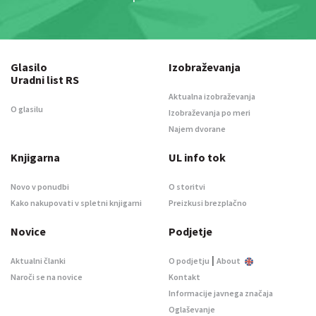
Glasilo
Izobraževanja
Uradni list RS
Aktualna izobraževanja
O glasilu
Izobraževanja po meri
Najem dvorane
Knjigarna
UL info tok
Novo v ponudbi
O storitvi
Kako nakupovati v spletni knjigarni
Preizkusi brezplačno
Novice
Podjetje
|
Aktualni članki
O podjetju
About
Naroči se na novice
Kontakt
Informacije javnega značaja
Oglaševanje