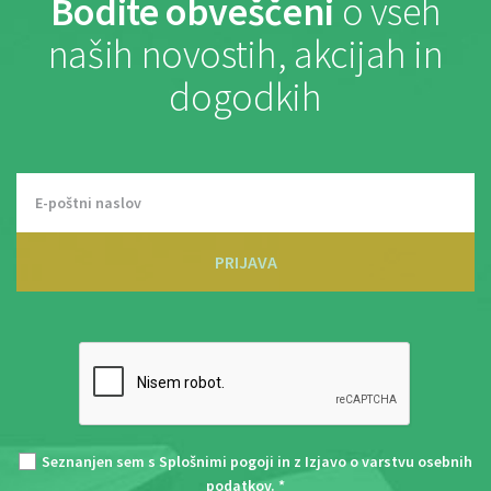
Bodite obveščeni
o vseh
naših novostih, akcijah in
dogodkih
PRIJAVA
Seznanjen sem s
Splošnimi pogoji
in z
Izjavo o varstvu osebnih
podatkov
. *