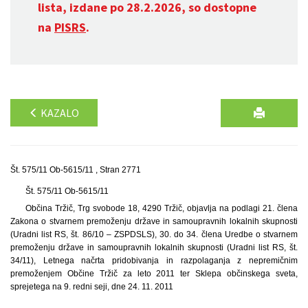
lista, izdane po 28.2.2026, so dostopne
na
PISRS
.
KAZALO
Št. 575/11 Ob-5615/11 , Stran 2771
Št. 575/11 Ob-5615/11
Občina Tržič, Trg svobode 18, 4290 Tržič, objavlja na podlagi 21. člena
Zakona o stvarnem premoženju države in samoupravnih lokalnih skupnosti
(Uradni list RS, št. 86/10 – ZSPDSLS), 30. do 34. člena Uredbe o stvarnem
premoženju države in samoupravnih lokalnih skupnosti (Uradni list RS, št.
34/11), Letnega načrta pridobivanja in razpolaganja z nepremičnim
premoženjem Občine Tržič za leto 2011 ter Sklepa občinskega sveta,
sprejetega na 9. redni seji, dne 24. 11. 2011