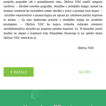
podpiše pogodbe niti v podaljšanem roku, Občina Tržič zadrži njegovo
varščino. – Strošek overitve pogodbe, vknjižbe v zemljiško knjigo, davek na
dodano vrednost ter morebitne ostale stroške v zvezi s prodajo nosi kupec. –
Izročitev nepremičnin v posest kupcu se opravi po celotnem plačilu kupnine
in davka. – Za vpis lastninske pravice v zemljiško knjigo bo poskrbel
prodajalec. – Občina Tržič bo kupcu izstavila notarsko overjeno
zemljiškoknjižno dovolilo po prejemu celotne kupnine. 14. To besedilo javne
dražbe se objavi v Uradnem listu Republike Slovenije in na spletni strani
Občine Tržič: www.trzic.si.
Občina Tržič
KAZALO
NA VRH