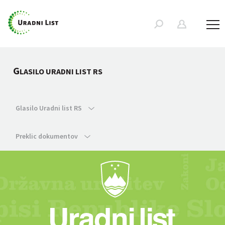
G
LASILO URADNI LIST RS
Glasilo Uradni list RS
Preklic dokumentov