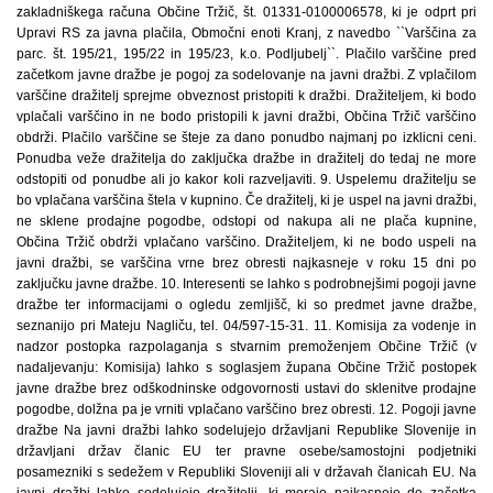
zakladniškega računa Občine Tržič, št. 01331-0100006578, ki je odprt pri
Upravi RS za javna plačila, Območni enoti Kranj, z navedbo ``Varščina za
parc. št. 195/21, 195/22 in 195/23, k.o. Podljubelj``. Plačilo varščine pred
začetkom javne dražbe je pogoj za sodelovanje na javni dražbi. Z vplačilom
varščine dražitelj sprejme obveznost pristopiti k dražbi. Dražiteljem, ki bodo
vplačali varščino in ne bodo pristopili k javni dražbi, Občina Tržič varščino
obdrži. Plačilo varščine se šteje za dano ponudbo najmanj po izklicni ceni.
Ponudba veže dražitelja do zaključka dražbe in dražitelj do tedaj ne more
odstopiti od ponudbe ali jo kakor koli razveljaviti. 9. Uspelemu dražitelju se
bo vplačana varščina štela v kupnino. Če dražitelj, ki je uspel na javni dražbi,
ne sklene prodajne pogodbe, odstopi od nakupa ali ne plača kupnine,
Občina Tržič obdrži vplačano varščino. Dražiteljem, ki ne bodo uspeli na
javni dražbi, se varščina vrne brez obresti najkasneje v roku 15 dni po
zaključku javne dražbe. 10. Interesenti se lahko s podrobnejšimi pogoji javne
dražbe ter informacijami o ogledu zemljišč, ki so predmet javne dražbe,
seznanijo pri Mateju Nagliču, tel. 04/597-15-31. 11. Komisija za vodenje in
nadzor postopka razpolaganja s stvarnim premoženjem Občine Tržič (v
nadaljevanju: Komisija) lahko s soglasjem župana Občine Tržič postopek
javne dražbe brez odškodninske odgovornosti ustavi do sklenitve prodajne
pogodbe, dolžna pa je vrniti vplačano varščino brez obresti. 12. Pogoji javne
dražbe Na javni dražbi lahko sodelujejo državljani Republike Slovenije in
državljani držav članic EU ter pravne osebe/samostojni podjetniki
posamezniki s sedežem v Republiki Sloveniji ali v državah članicah EU. Na