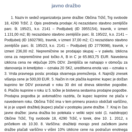
javno dražbo
1. Naziv in sedež organizatorja javne dražbe: Občina Tržič, Trg svobode
18, 4290 Tržič. 2. Opis predmeta prodaje: A) nezazidano stavbno zemljišče
parc. št. 195/21, k.o. 2141 – Podljubelj (ID 3955154), travnik, v izmeri
1.131,00 m2; B) nezazidano stavbno zemljišče parc. št. 195/22, k.o. 2141 –
Podljubelj (ID 1602790), travnik, v izmeri 37,00 m2; C) nezazidano stavbno
zemljišče parc. št. 195/23, k.o. 2141 – Podljubelj (ID 2779098), travnik, v
izmeri 236,00 m2. Nepremičnine se prodajajo skupaj – v paketu. Izklicna
cena za nepremičnine pod točko A, B in C je 65.863,75 EUR. Navedena
izklicna cena ne vključuje 20% DDV. Zemljišča se nahajajo v območju za
stanovanja in kmetijstvo – oznaka 20 SK2, ureditvena enota vas – oznaka v.
3. Vrsta pravnega posla: prodaja stvarnega premoženja. 4. Najnižji znesek
višanja cene je 500,00 EUR. 5. Način in rok plačila kupnine: kupec je dolžan
kupnino ter DDV poravnati v roku 30 dni od dneva sklenitve pogodbe.
6. Plačilo kupnine v roku iz 5. točke je bistvena sestavina prodajne pogodbe.
Prodajna pogodba je avtomatično razdrta, če kupec kupnine ne plača v
navedenem roku. Občina Tržič ima v tem primeru pravico obdržati varščino,
ki jo je uspeli dražitelj (kupec) plačal v postopku javne dražbe. 7. Kraj in čas
javne dražbe: javna dražba bo potekala v veliki sejni sobi (1. nadstropje)
Občine Tržič, Trg svobode 18, 4290 Tržič, v torek, dne 10. 1. 2012, s
pričetkom ob 10.30. 8. Varščina: dražitelji morajo pred začetkom javne
dražbe plačati varščino v višini 10% izklicne cene na podračun enotnega