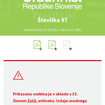
Številka 97
Uradni list RS, št. 97/2011 z dne 2. 12. 2011
Prikazana vsebina je v skladu s 33.
členom
ZoUL
arhivska. Izdaje uradnega