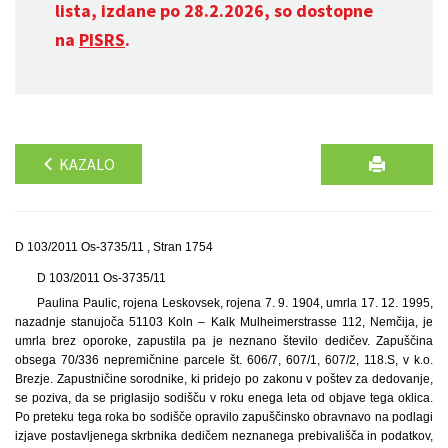
lista, izdane po 28.2.2026, so dostopne
na
PISRS
.
KAZALO
D 103/2011 Os-3735/11 , Stran 1754
D 103/2011 Os-3735/11
Paulina Paulic, rojena Leskovsek, rojena 7. 9. 1904, umrla 17. 12. 1995,
nazadnje stanujoča 51103 Koln – Kalk Mulheimerstrasse 112, Nemčija, je
umrla brez oporoke, zapustila pa je neznano število dedičev. Zapuščina
obsega 70/336 nepremičnine parcele št. 606/7, 607/1, 607/2, 118.S, v k.o.
Brezje. Zapustničine sorodnike, ki pridejo po zakonu v poštev za dedovanje,
se poziva, da se priglasijo sodišču v roku enega leta od objave tega oklica.
Po preteku tega roka bo sodišče opravilo zapuščinsko obravnavo na podlagi
izjave postavljenega skrbnika dedičem neznanega prebivališča in podatkov,