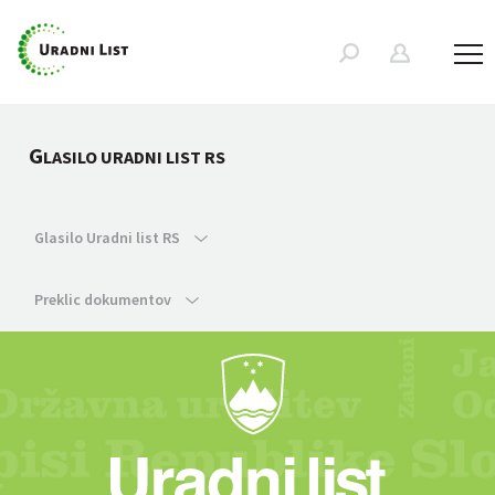
G
LASILO URADNI LIST RS
Glasilo Uradni list RS
Preklic dokumentov