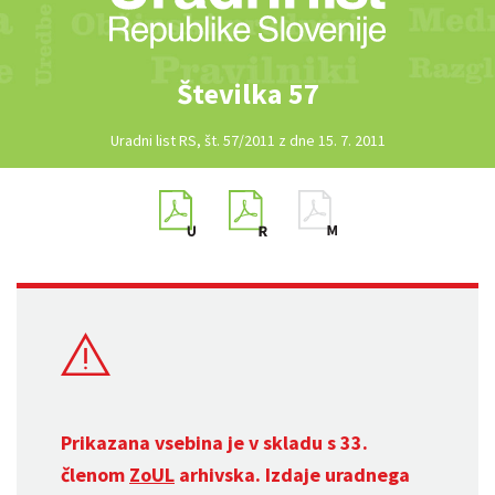
Številka 57
Uradni list RS, št. 57/2011 z dne 15. 7. 2011
Prikazana vsebina je v skladu s 33.
členom
ZoUL
arhivska. Izdaje uradnega