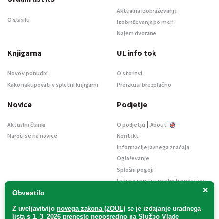
Aktualna izobraževanja
O glasilu
Izobraževanja po meri
Najem dvorane
Knjigarna
UL info tok
Novo v ponudbi
O storitvi
Kako nakupovati v spletni knjigarni
Preizkusi brezplačno
Novice
Podjetje
|
Aktualni članki
O podjetju
About
Naroči se na novice
Kontakt
Informacije javnega značaja
Oglaševanje
Splošni pogoji
Izjava o varstvu osebnih podatkov
×
E-dražbe
Obvestilo
Z uveljavitvijo
novega zakona (ZOUL)
se je
izdajanje uradnega
lista s 1. 3. 2026 preneslo
neposredno
na Službo Vlade