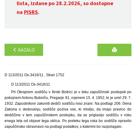
lista, izdane po 28.2.2026, so dostopne
na
PISRS
.
KAZALO
D 113/2011 Os-3416/11 , Stran 1752
D 113/2011 Os-3416/11
Pri Okrajnem sodišču v Ilirski Bistrici je v teku zapuščinski postopek po
pokojnem Antonu Bubniču, Pregarje 81, rojenem 15. 4. 1852, ki je umrl 29. 7.
1932. Zapustnikovi zakoniti dediči sodišču niso znani. Na podlagi 206. člena
Zakona o dedovanju, sodišče poziva vse, ki mislijo, da imajo pravico do
dediščine v tem zapuščinskem postopku, da se priglasijo sodišču v roku
enega leta od objave tega oklica. Po preteku tega roka bo sodišče opravilo
zapuščinsko obravnavo na podlagi podatkov, s katerimi bo razpolagalo.