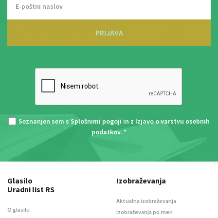
PRIJAVA
Seznanjen sem s
Splošnimi pogoji
in z
Izjavo o varstvu osebnih
podatkov
. *
Glasilo
Izobraževanja
Uradni list RS
Aktualna izobraževanja
O glasilu
Izobraževanja po meri