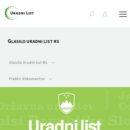
G
LASILO URADNI LIST RS
Glasilo Uradni list RS
Preklic dokumentov