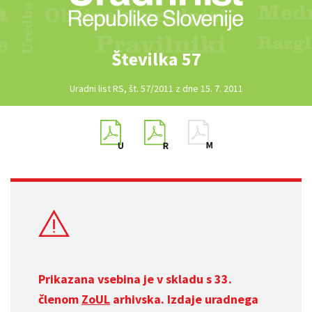
Številka 57
Uradni list RS, št. 57/2011 z dne 15. 7. 2011
Prikazana vsebina je v skladu s 33.
členom
ZoUL
arhivska. Izdaje uradnega