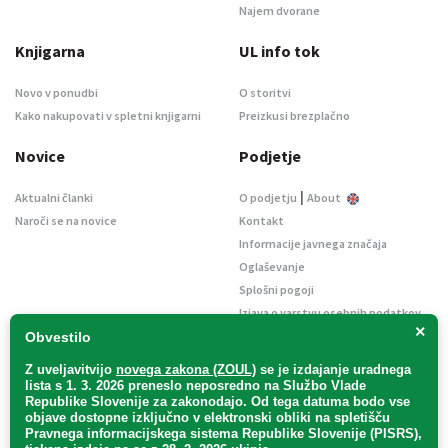
Najem dvorane
Knjigarna
UL info tok
Novo v ponudbi
O storitvi
Kako nakupovati v spletni knjigarni
Preizkusi brezplačno
Novice
Podjetje
|
Aktualni članki
O podjetju
About
Naroči se na novice
Kontakt
Informacije javnega značaja
Oglaševanje
Splošni pogoji
Izjava o varstvu osebnih podatkov
×
E-dražbe
Obvestilo
Z uveljavitvijo
novega zakona (ZOUL)
se je
izdajanje uradnega
lista s 1. 3. 2026 preneslo
neposredno
na Službo Vlade
Republike Slovenije za zakonodajo
. Od tega datuma bodo vse
objave dostopne izključno v elektronski obliki na spletišču
Pravnega informacijskega sistema Republike Slovenije (PISRS),
Uradni list d. o. o. – v likvidaciji / Vse pravice pridržane.