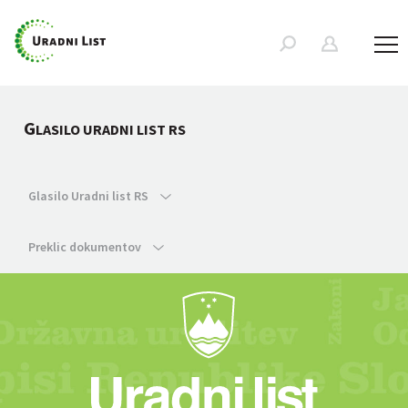
G
LASILO URADNI LIST RS
Glasilo Uradni list RS
Preklic dokumentov