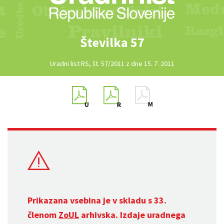
Številka 57
Uradni list RS, št. 57/2011 z dne 15. 7. 2011
Prikazana vsebina je v skladu s 33.
členom
ZoUL
arhivska. Izdaje uradnega