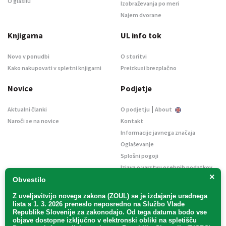
O glasilu
Izobraževanja po meri
Najem dvorane
Knjigarna
UL info tok
Novo v ponudbi
O storitvi
Kako nakupovati v spletni knjigarni
Preizkusi brezplačno
Novice
Podjetje
|
Aktualni članki
O podjetju
About
Naroči se na novice
Kontakt
Informacije javnega značaja
Oglaševanje
Splošni pogoji
Izjava o varstvu osebnih podatkov
×
E-dražbe
Obvestilo
Z uveljavitvijo
novega zakona (ZOUL)
se je
izdajanje uradnega
lista s 1. 3. 2026 preneslo
neposredno
na Službo Vlade
Republike Slovenije za zakonodajo
. Od tega datuma bodo vse
objave dostopne izključno v elektronski obliki na spletišču