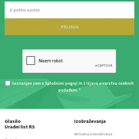
PRIJAVA
Seznanjen sem s
Splošnimi pogoji
in z
Izjavo o varstvu osebnih
podatkov
. *
Glasilo
Izobraževanja
Uradni list RS
Aktualna izobraževanja