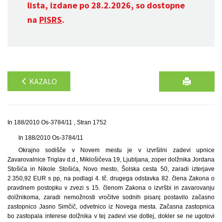
lista, izdane po 28.2.2026, so dostopne
na
PISRS
.
KAZALO
In 188/2010 Os-3784/11 , Stran 1752
In 188/2010 Os-3784/11
Okrajno sodišče v Novem mestu je v izvršilni zadevi upnice
Zavarovalnice Triglav d.d., Miklošičeva 19, Ljubljana, zoper dolžnika Jordana
Stošića in Nikole Stošića, Novo mesto, Šolska cesta 50, zaradi izterjave
2.350,92 EUR s pp, na podlagi 4. tč. drugega odstavka 82. člena Zakona o
pravdnem postopku v zvezi s 15. členom Zakona o izvršbi in zavarovanju
dolžnikoma, zaradi nemožnosti vročitve sodnih pisanj postavilo začasno
zastopnico Jasno Simčič, odvetnico iz Novega mesta. Začasna zastopnica
bo zastopala interese dolžnika v tej zadevi vse dotlej, dokler se ne ugotovi