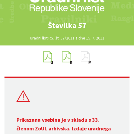
Številka 57
Uradni list RS, št. 57/2011 z dne 15. 7. 2011
Prikazana vsebina je v skladu s 33.
členom
ZoUL
arhivska. Izdaje uradnega