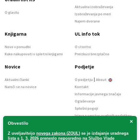
Aktualna izobraževanja
O glasilu
Izobraževanja po meri
Najem dvorane
Knjigarna
UL info tok
Novo v ponudbi
O storitvi
Kako nakupovati v spletni knjigarni
Preizkusi brezplačno
Novice
Podjetje
|
Aktualni članki
O podjetju
About
Naroči se na novice
Kontakt
Informacije javnega značaja
Oglaševanje
Splošni pogoji
Izjava o varstvu osebnih podatkov
×
E-dražbe
Obvestilo
Z uveljavitvijo
novega zakona (ZOUL)
se je
izdajanje uradnega
lista s 1. 3. 2026 preneslo
neposredno
na Službo Vlade