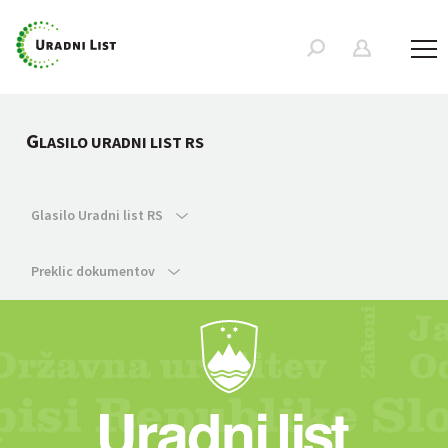
G
LASILO URADNI LIST RS
Glasilo Uradni list RS
Preklic dokumentov