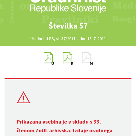
Številka 57
Uradni list RS, št. 57/2011 z dne 15. 7. 2011
Prikazana vsebina je v skladu s 33.
členom
ZoUL
arhivska. Izdaje uradnega