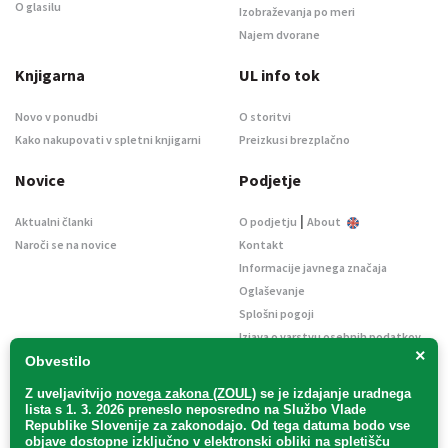
O glasilu
Izobraževanja po meri
Najem dvorane
Knjigarna
UL info tok
Novo v ponudbi
O storitvi
Kako nakupovati v spletni knjigarni
Preizkusi brezplačno
Novice
Podjetje
|
Aktualni članki
O podjetju
About
Naroči se na novice
Kontakt
Informacije javnega značaja
Oglaševanje
Splošni pogoji
Izjava o varstvu osebnih podatkov
×
E-dražbe
Obvestilo
Z uveljavitvijo
novega zakona (ZOUL)
se je
izdajanje uradnega
lista s 1. 3. 2026 preneslo
neposredno
na Službo Vlade
Republike Slovenije za zakonodajo
. Od tega datuma bodo vse
objave dostopne izključno v elektronski obliki na spletišču