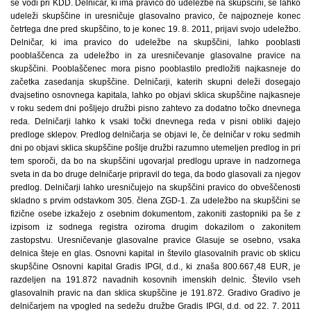
se vodi pri KDD. Delničar, ki ima pravico do udeležbe na skupščini, se lahko
udeleži skupščine in uresničuje glasovalno pravico, če najpozneje konec
četrtega dne pred skupščino, to je konec 19. 8. 2011, prijavi svojo udeležbo.
Delničar, ki ima pravico do udeležbe na skupščini, lahko pooblasti
pooblaščenca za udeležbo in za uresničevanje glasovalne pravice na
skupščini. Pooblaščenec mora pisno pooblastilo predložiti najkasneje do
začetka zasedanja skupščine. Delničarji, katerih skupni deleži dosegajo
dvajsetino osnovnega kapitala, lahko po objavi sklica skupščine najkasneje
v roku sedem dni pošljejo družbi pisno zahtevo za dodatno točko dnevnega
reda. Delničarji lahko k vsaki točki dnevnega reda v pisni obliki dajejo
predloge sklepov. Predlog delničarja se objavi le, če delničar v roku sedmih
dni po objavi sklica skupščine pošlje družbi razumno utemeljen predlog in pri
tem sporoči, da bo na skupščini ugovarjal predlogu uprave in nadzornega
sveta in da bo druge delničarje pripravil do tega, da bodo glasovali za njegov
predlog. Delničarji lahko uresničujejo na skupščini pravico do obveščenosti
skladno s prvim odstavkom 305. člena ZGD-1. Za udeležbo na skupščini se
fizične osebe izkažejo z osebnim dokumentom, zakoniti zastopniki pa še z
izpisom iz sodnega registra oziroma drugim dokazilom o zakonitem
zastopstvu. Uresničevanje glasovalne pravice Glasuje se osebno, vsaka
delnica šteje en glas. Osnovni kapital in število glasovalnih pravic ob sklicu
skupščine Osnovni kapital Gradis IPGI, d.d., ki znaša 800.667,48 EUR, je
razdeljen na 191.872 navadnih kosovnih imenskih delnic. Število vseh
glasovalnih pravic na dan sklica skupščine je 191.872. Gradivo Gradivo je
delničarjem na vpogled na sedežu družbe Gradis IPGI, d.d. od 22. 7. 2011