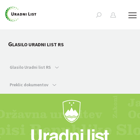
G
LASILO URADNI LIST RS
Glasilo Uradni list RS
Preklic dokumentov