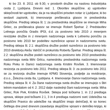
ki bo 23. 8. 2011 ob 9.30, v prostorih družbe na naslovu Industrijska
cesta 2, Ljubljana. Dnevni red: 1. Otvoritev skupščine. a) ugotovitev
sklepčnosti ter ugotovitev, da je na skupščini prisoten notar iz Ljubljane, ki bo
sestavil zapisnik, b) imenovanje preštevalca glasov in predsednika
skupščine. Predlog sklepa št. 1: za predsednika skupščine se imenuje Miha
Grilec, za preštevalca glasov se imenuje Robert Špehar. 2. Predstavitev
Letnega poročila Gradis IPGI, d.d. za poslovno leto 2010 z mnenjem
revizijske družbe in z mnenjem nadzornega sveta k Letnemu poročilu za
poslovno leto 2010 ter podelitev razrešnice upravi in nadzornemu svetu.
Predlog sklepa št. 2.1: skupščina družbe podeli razrešnico za poslovno leto
2010 direktorju Alešu Vahčič in prokuristu Robertu Špehar. Predlog sklepa št.
2.2: skupščina družbe podeli razrešnico za poslovno leto 2010 predsedniku
nadzornega sveta Mihi Grilcu, namestniku predsednika nadzornega sveta
Roku Pivku in članici nadzornega sveta Kristini Rovšek. 3. Imenovanje
revizorja za poslovno leto 2011. Predlog sklepa št. 3: za poslovno leto 2011
se za revizorja družbe imenuje KPMG Slovenija, podjetje za revidiranje,
d.o.o., Železna cesta 8a, Ljubljana. 4. Imenovanje članov nadzornega sveta.
Predlog sklepa št. 4: Za člane nadzornega sveta družbe se imenujejo s štiri
letnim mandatom od 4. 2. 2012 dalje naslednji člani nadzornega sveta: Miha
Grilec, Rok Pivk, Kristina Rovšek. Sklepa pod točkama 1. in 2.2 predlaga
uprava, sklepe pod točkami 2.1, 3 in 4 predlaga nadzorni svet. Udeležba na
skupščini Pravico do udeležbe na skupščini imajo delničarji, ki so konec
četrtega dne pred dnevom zasedanja skupščine vpisani v delniško knjigo, ki