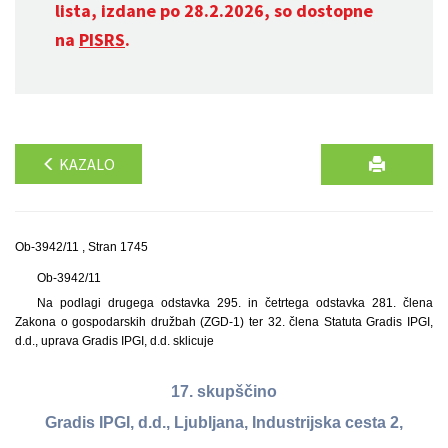
lista, izdane po 28.2.2026, so dostopne
na
PISRS
.
KAZALO
Ob-3942/11 , Stran 1745
Ob-3942/11
Na podlagi drugega odstavka 295. in četrtega odstavka 281. člena
Zakona o gospodarskih družbah (ZGD-1) ter 32. člena Statuta Gradis IPGI,
d.d., uprava Gradis IPGI, d.d. sklicuje
17. skupščino
Gradis IPGI, d.d., Ljubljana, Industrijska cesta 2,