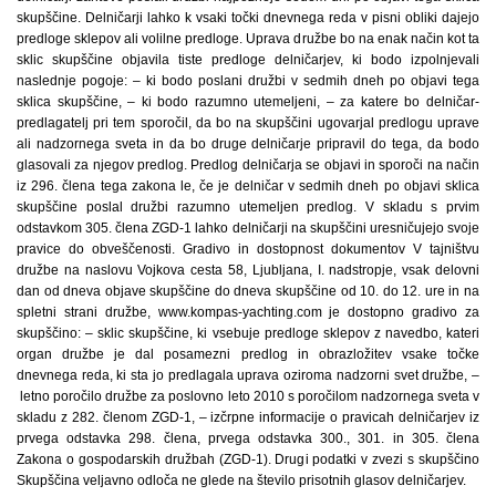
skupščine. Delničarji lahko k vsaki točki dnevnega reda v pisni obliki dajejo
predloge sklepov ali volilne predloge. Uprava družbe bo na enak način kot ta
sklic skupščine objavila tiste predloge delničarjev, ki bodo izpolnjevali
naslednje pogoje: – ki bodo poslani družbi v sedmih dneh po objavi tega
sklica skupščine, – ki bodo razumno utemeljeni, – za katere bo delničar-
predlagatelj pri tem sporočil, da bo na skupščini ugovarjal predlogu uprave
ali nadzornega sveta in da bo druge delničarje pripravil do tega, da bodo
glasovali za njegov predlog. Predlog delničarja se objavi in sporoči na način
iz 296. člena tega zakona le, če je delničar v sedmih dneh po objavi sklica
skupščine poslal družbi razumno utemeljen predlog. V skladu s prvim
odstavkom 305. člena ZGD-1 lahko delničarji na skupščini uresničujejo svoje
pravice do obveščenosti. Gradivo in dostopnost dokumentov V tajništvu
družbe na naslovu Vojkova cesta 58, Ljubljana, I. nadstropje, vsak delovni
dan od dneva objave skupščine do dneva skupščine od 10. do 12. ure in na
spletni strani družbe, www.kompas-yachting.com je dostopno gradivo za
skupščino: – sklic skupščine, ki vsebuje predloge sklepov z navedbo, kateri
organ družbe je dal posamezni predlog in obrazložitev vsake točke
dnevnega reda, ki sta jo predlagala uprava oziroma nadzorni svet družbe, –
letno poročilo družbe za poslovno leto 2010 s poročilom nadzornega sveta v
skladu z 282. členom ZGD-1, – izčrpne informacije o pravicah delničarjev iz
prvega odstavka 298. člena, prvega odstavka 300., 301. in 305. člena
Zakona o gospodarskih družbah (ZGD-1). Drugi podatki v zvezi s skupščino
Skupščina veljavno odloča ne glede na število prisotnih glasov delničarjev.