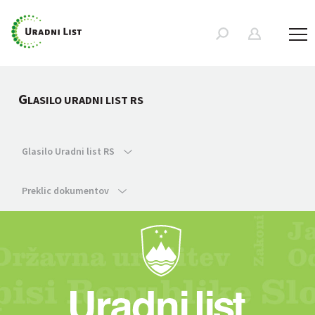
G
LASILO URADNI LIST RS
Glasilo Uradni list RS
Preklic dokumentov