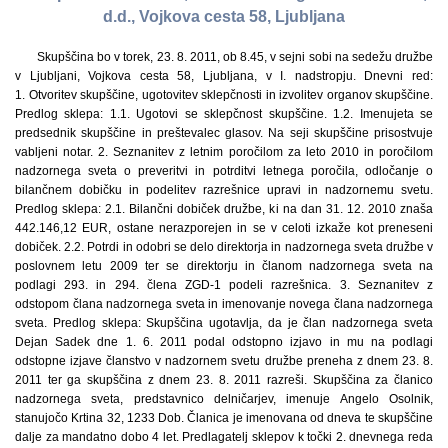
d.d., Vojkova cesta 58, Ljubljana
Skupščina bo v torek, 23. 8. 2011, ob 8.45, v sejni sobi na sedežu družbe
v Ljubljani, Vojkova cesta 58, Ljubljana, v I. nadstropju. Dnevni red:
1. Otvoritev skupščine, ugotovitev sklepčnosti in izvolitev organov skupščine.
Predlog sklepa: 1.1. Ugotovi se sklepčnost skupščine. 1.2. Imenujeta se
predsednik skupščine in preštevalec glasov. Na seji skupščine prisostvuje
vabljeni notar. 2. Seznanitev z letnim poročilom za leto 2010 in poročilom
nadzornega sveta o preveritvi in potrditvi letnega poročila, odločanje o
bilančnem dobičku in podelitev razrešnice upravi in nadzornemu svetu.
Predlog sklepa: 2.1. Bilančni dobiček družbe, ki na dan 31. 12. 2010 znaša
442.146,12 EUR, ostane nerazporejen in se v celoti izkaže kot preneseni
dobiček. 2.2. Potrdi in odobri se delo direktorja in nadzornega sveta družbe v
poslovnem letu 2009 ter se direktorju in članom nadzornega sveta na
podlagi 293. in 294. člena ZGD-1 podeli razrešnica. 3. Seznanitev z
odstopom člana nadzornega sveta in imenovanje novega člana nadzornega
sveta. Predlog sklepa: Skupščina ugotavlja, da je član nadzornega sveta
Dejan Sadek dne 1. 6. 2011 podal odstopno izjavo in mu na podlagi
odstopne izjave članstvo v nadzornem svetu družbe preneha z dnem 23. 8.
2011 ter ga skupščina z dnem 23. 8. 2011 razreši. Skupščina za članico
nadzornega sveta, predstavnico delničarjev, imenuje Angelo Osolnik,
stanujočo Krtina 32, 1233 Dob. Članica je imenovana od dneva te skupščine
dalje za mandatno dobo 4 let. Predlagatelj sklepov k točki 2. dnevnega reda