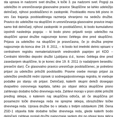
sta uprava in nadzorni svet družbe, k točki 3. pa nadzorni svet. Pogoji za
udeležbo in uresničevanje glasovalne pravice Skupščine se lahko udeležijo
delničarji, njihovi pooblaščenci in zastopniki. Pooblastilo mora biti pisno in
ves čas trajanja pooblastilnega razmerja shranjeno na sedežu družbe.
Pravico do udeležbe na skupščini in uresničevanja glasovalne pravice imajo
samo tisti delničarji, njihovi zastopniki in pooblaščenci, ki bodo kumulativno
izpolnili naslednja pogoja: – ki bodo pisno prijavili svojo udeležbo na
skupščini upravi družbe najpozneje konec četrtega dne pred skupščino.
Prijava za udeležbo na skupščini je pravočasna, če jo družba prejme
najpozneje do konca dne 19. 8. 2011, – ki bodo kot imetniki delnic vpisani v
centralnem registru nematerializiranih vrednostnih papirjev pri KDD –
Centralni klirinško depotni družbi Ljubljana d.d., konec četrtega dne pred
zasedanjem skupščine, to je konec dne 19. 8. 2011 (v nadaljnjem besedilu:
presečni dan). Če glasovalno pravico uresničuje pooblaščenec, je potrebno
prijavi za udeležbo priložiti pooblastilo. Pravne osebe morajo prijavi za
udeležbo predložiti redni izpisek iz sodnega/poslovnega registra, ki vsebuje
podatke po stanju ob prijavi. Delničarji, katerih skupni deleži dosegajo
dvajsetino osnovnega kapitala, lahko po objavi sklica skupščine pisno
zahtevajo dodatno točko dnevnega reda. Zahtevi morajo v pisni obliki priložiti
predlog sklepa, o katerem naj skupščina odloča, ali če skupščina pri
posamezni točki dnevnega reda ne sprejme sklepa, obrazložitev točke
dnevnega reda. Uprava družbe bo v skladu s tretjim odstavkom 298. člena
ZGD-1 objavila tiste dodatne točke dnevnega reda, glede katerih bodo
delničarji zahteve poslali družbi najpozneje sedem dni po objavi tega sklica