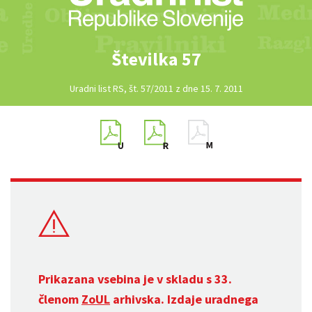
Številka 57
Uradni list RS, št. 57/2011 z dne 15. 7. 2011
Prikazana vsebina je v skladu s 33.
členom
ZoUL
arhivska. Izdaje uradnega