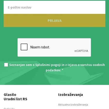
PRIJAVA
Seznanjen sem s
Splošnimi pogoji
in z
Izjavo o varstvu osebnih
podatkov
. *
Glasilo
Izobraževanja
Uradni list RS
Aktualna izobraževanja
O glasilu