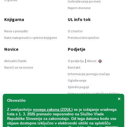
Izobraževanja po meri
Najem dvorane
Knjigarna
UL info tok
Novo v ponudbi
O storitvi
Kako nakupovati v spletni knjigarni
Preizkusi brezplačno
Novice
Podjetje
|
Aktualni članki
O podjetju
About
Naroči se na novice
Kontakt
Informacije javnega značaja
Oglaševanje
Splošni pogoji
Izjava o varstvu osebnih podatkov
×
E-dražbe
Obvestilo
Z uveljavitvijo
novega zakona (ZOUL)
se je
izdajanje uradnega
lista s 1. 3. 2026 preneslo
neposredno
na Službo Vlade
Republike Slovenije za zakonodajo
. Od tega datuma bodo vse
objave dostopne izključno v elektronski obliki na spletišču