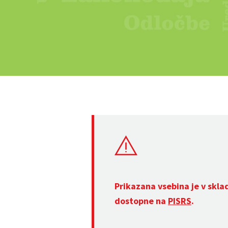
Prikazana vsebina je v skla
dostopne na
PISRS
.