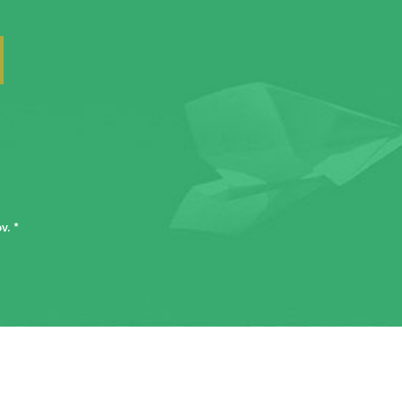
ov
. *