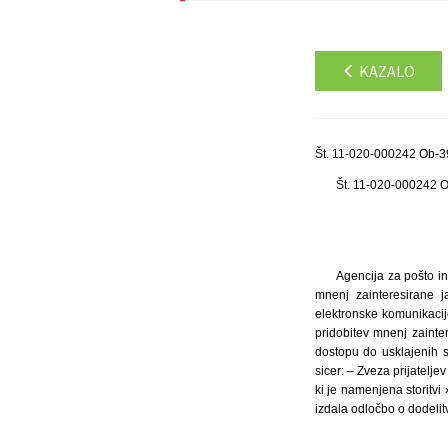
KAZALO
Št. 11-020-000242 Ob-39
Št. 11-020-000242 
Agencija za pošto in
mnenj zainteresirane j
elektronske komunikacij
pridobitev mnenj zainte
dostopu do usklajenih s
sicer: – Zveza prijatelje
ki je namenjena storitvi
izdala odločbo o dodelitvi