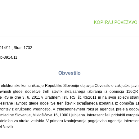
KOPIRAJ POVEZAVO
14/11 , Stran 1732
Ob-3914/11
Obvestilo
 elektronske komunikacije Republike Slovenije objavlja Obvestilo o zaključku jav
avnosti glede dodelitve treh številk skrajšanega izbiranja iz območja 116Q
e RS je dne 3. 6. 2011 v Uradnem listu RS, št. 43/2011 in na svoji spletni strani
resirane javnosti glede dodelitve treh številk skrajšanega izbiranja iz območja
toritev z družbeno vrednostjo. V tridesetdnevnem roku je agencija prejela odgo
v mladine Slovenije, Miklošičeva 16, 1000 Ljubljana. Interesent želi pridobiti evrops
 »telefon za otroke v stiski«. V primeru izpolnjevanja pogojev bo agencija intere
 številk.