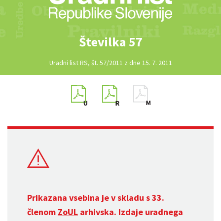
Številka 57
Uradni list RS, št. 57/2011 z dne 15. 7. 2011
Prikazana vsebina je v skladu s 33.
členom
ZoUL
arhivska. Izdaje uradnega