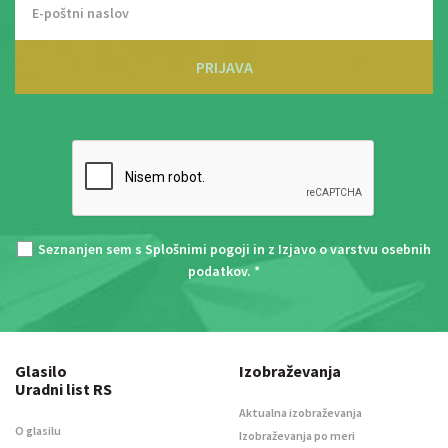
PRIJAVA
Seznanjen sem s
Splošnimi pogoji
in z
Izjavo o varstvu osebnih
podatkov
. *
Glasilo
Izobraževanja
Uradni list RS
Aktualna izobraževanja
O glasilu
Izobraževanja po meri