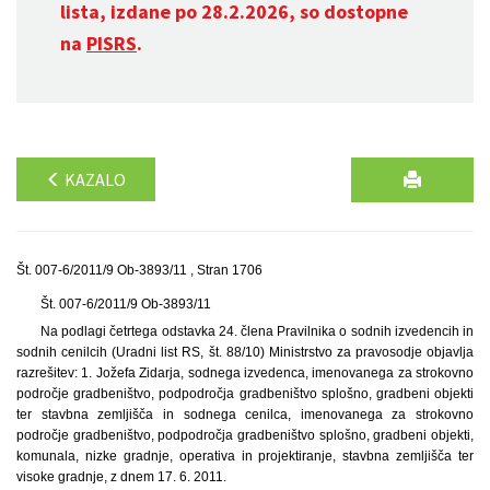
lista, izdane po 28.2.2026, so dostopne
na
PISRS
.
KAZALO
Št. 007-6/2011/9 Ob-3893/11 , Stran 1706
Št. 007-6/2011/9 Ob-3893/11
Na podlagi četrtega odstavka 24. člena Pravilnika o sodnih izvedencih in
sodnih cenilcih (Uradni list RS, št. 88/10) Ministrstvo za pravosodje objavlja
razrešitev: 1. Jožefa Zidarja, sodnega izvedenca, imenovanega za strokovno
področje gradbeništvo, podpodročja gradbeništvo splošno, gradbeni objekti
ter stavbna zemljišča in sodnega cenilca, imenovanega za strokovno
področje gradbeništvo, podpodročja gradbeništvo splošno, gradbeni objekti,
komunala, nizke gradnje, operativa in projektiranje, stavbna zemljišča ter
visoke gradnje, z dnem 17. 6. 2011.