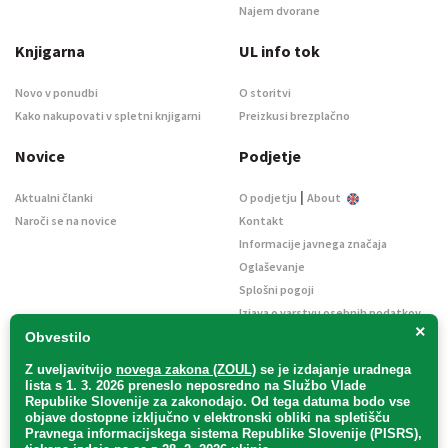
Najem dvorane
Knjigarna
UL info tok
Novo v ponudbi
O storitvi
Kako nakupovati v spletni knjigarni
Preizkusi brezplačno
Novice
Podjetje
|
Aktualni članki
O podjetju
About
Naroči se na novice
Kontakt
Informacije javnega značaja
Oglaševanje
Splošni pogoji
Izjava o varstvu osebnih podatkov
×
E-dražbe
Obvestilo
Z uveljavitvijo
novega zakona (ZOUL)
se je
izdajanje uradnega
lista s 1. 3. 2026 preneslo
neposredno
na Službo Vlade
Republike Slovenije za zakonodajo
. Od tega datuma bodo vse
objave dostopne izključno v elektronski obliki na spletišču
Pravnega informacijskega sistema Republike Slovenije (PISRS),
Uradni list d. o. o. – v likvidaciji / Vse pravice pridržane.