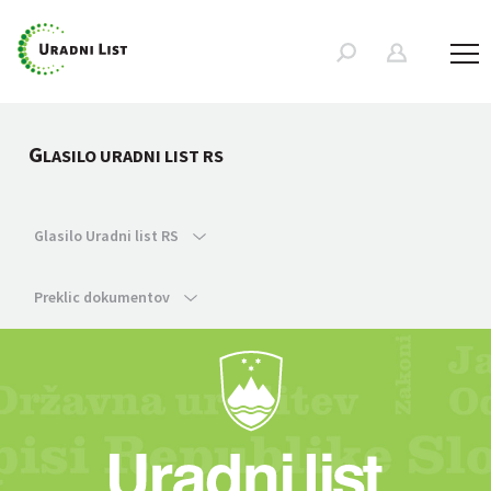
G
LASILO URADNI LIST RS
Glasilo Uradni list RS
Preklic dokumentov