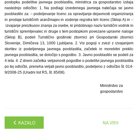
postopku podelitve javnega pooblastila, ministrica za gospodarstvo izdaja
naslednjo odločbo: 1. Na podlagi izvedenega javnega natečaja se javno
pooblastilo za: – podeljevanje licenc za opravljanje dejavnosti organiziranja
in prodaje turističnih aranžmajev in vodenje registra teh licenc (Sklop A) in –
izvajanje preizkusov znanja za osebe, ki pridobivajo naziv turistični vodnik in
turistični spremljevalec in druge s tem postopkom povezane upravne naloge
(Sklop B), podeli Turistično gostinski zbornici pri Gospodarski zbornici
Slovenije, Dimičeva 13, 1000 Ljubljana. 2. Vsi pogoji v zvezi z izvajanjem
storitev iz podeljenega javnega pooblastila, začetek in morebitni preklic
javnega pooblastila, se določijo s pogodbo. 3. Javno pooblastilo se podeli za
4 leta. 4. Z dnem začetka veljavnosti pogodbe o podelitvi javnega pooblastila
po tej odločbi, preneha veljati javno pooblastilo, podeljeno z odločbo št. 014-
9/2008-25 (Uradni list RS, št. 85/08).
Ministrstvo za
gospodarstvo
KAZALO
NA VRH