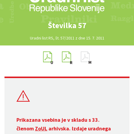
Številka 57
Uradni list RS, št. 57/2011 z dne 15. 7. 2011
Prikazana vsebina je v skladu s 33.
členom
ZoUL
arhivska. Izdaje uradnega