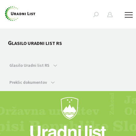
G
LASILO URADNI LIST RS
Glasilo Uradni list RS
Preklic dokumentov