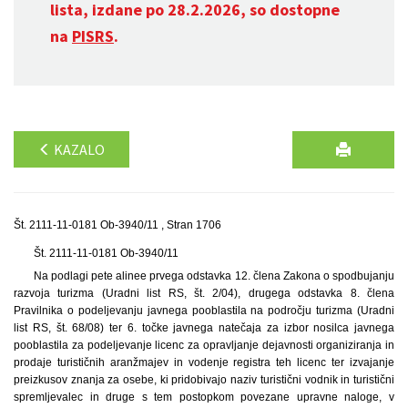
lista, izdane po 28.2.2026, so dostopne
na
PISRS
.
KAZALO
Št. 2111-11-0181 Ob-3940/11 , Stran 1706
Št. 2111-11-0181 Ob-3940/11
Na podlagi pete alinee prvega odstavka 12. člena Zakona o spodbujanju
razvoja turizma (Uradni list RS, št. 2/04), drugega odstavka 8. člena
Pravilnika o podeljevanju javnega pooblastila na področju turizma (Uradni
list RS, št. 68/08) ter 6. točke javnega natečaja za izbor nosilca javnega
pooblastila za podeljevanje licenc za opravljanje dejavnosti organiziranja in
prodaje turističnih aranžmajev in vodenje registra teh licenc ter izvajanje
preizkusov znanja za osebe, ki pridobivajo naziv turistični vodnik in turistični
spremljevalec in druge s tem postopkom povezane upravne naloge, v