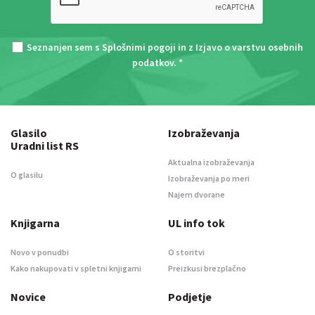
Seznanjen sem s
Splošnimi pogoji
in z
Izjavo o varstvu osebnih
podatkov
. *
Glasilo
Izobraževanja
Uradni list RS
Aktualna izobraževanja
O glasilu
Izobraževanja po meri
Najem dvorane
Knjigarna
UL info tok
Novo v ponudbi
O storitvi
Kako nakupovati v spletni knjigarni
Preizkusi brezplačno
Novice
Podjetje