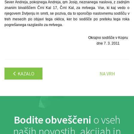
Sever Andreja, pokojnega Andreja, qm Josip, neznanega naslova, z zadnjim
znanim bivališčem Črni Kal 17, Črni Kal, za mrtvega. Vse, ki kaj vedo o
njegovem življenju in smrti, se poziva, da to sporočijo naslovnemu sodišču v
treh mesecih po objavi tega oklica, ker bo sodišče po preteku tega roka
pogrešanega razglasilo za mrtvega.
Okrajno sodišče v Kopru
dne 7. 3. 2011
KAZALO
NA VRH
Bodite obveščeni
o vseh
naših novostih, akcijah in