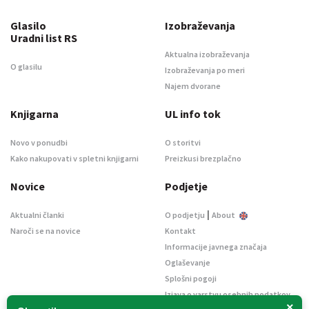
Glasilo
Izobraževanja
Uradni list RS
Aktualna izobraževanja
O glasilu
Izobraževanja po meri
Najem dvorane
Knjigarna
UL info tok
Novo v ponudbi
O storitvi
Kako nakupovati v spletni knjigarni
Preizkusi brezplačno
Novice
Podjetje
|
Aktualni članki
O podjetju
About
Naroči se na novice
Kontakt
Informacije javnega značaja
Oglaševanje
Splošni pogoji
Izjava o varstvu osebnih podatkov
×