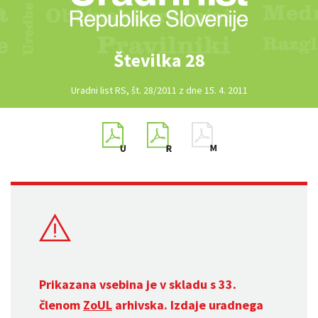
Številka 28
Uradni list RS, št. 28/2011 z dne 15. 4. 2011
Prikazana vsebina je v skladu s 33.
členom
ZoUL
arhivska. Izdaje uradnega