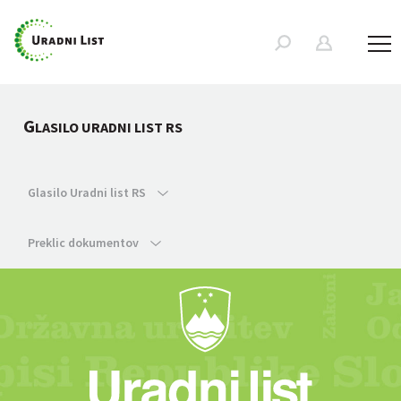
G
LASILO URADNI LIST RS
Glasilo Uradni list RS
Preklic dokumentov