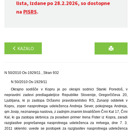
lista, izdane po 28.2.2026, so dostopne
na
PISRS
.
KAZALO
N 50/2010 Os-1929/11 , Stran 932
N 50/2010 Os-1929/11
Okrajno sodišče v Kopru je po okrajni sodnici Stanki Poredoš, v
nepravdni zadevi predlagateljice Republike Slovenije, Gregorčičeva 20,
Ljubljana, ki jo zastopa Državno pravobranilstvo RS, Zunanji oddelek v
Kopru, zoper nasprotnega udeleženca Andreja Sever, pokojnega Andreja,
qm Josip, neznanega naslova, z zadnjim znanim bivališčem Črni Kal 17, Črni
Kal, ki ga zastopa skrbnica za poseben primer Irena Fister iz Kopra, zaradi
razglasitve pogrešanega nasprotnega udeleženca za mrtvega, dne 7. 3.
2011 sklenilo: uvede se postopek za razglasitev nasprotnega udeleženca