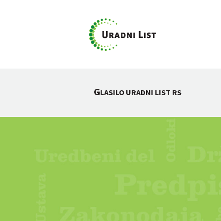
G
LASILO URADNI LIST RS