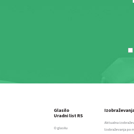
Glasilo
Izobraževanj
Uradni list RS
Aktualna izobraže
O glasilu
Izobraževanja po 