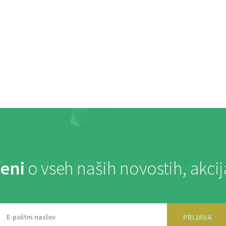
eni
o vseh naših novostih, akci
PRIJAVA