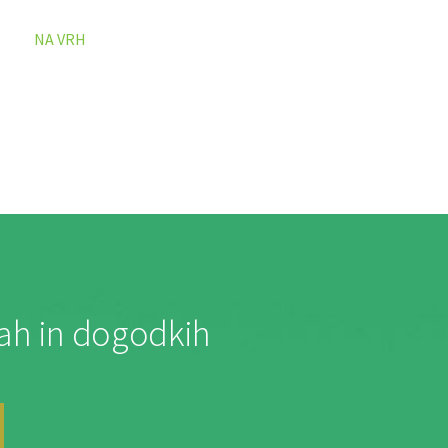
NA VRH
jah in dogodkih