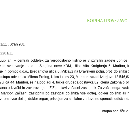
KOPIRAJ POVEZAVO
/11 , Stran 931
-2281/11
jubljani – centrali oddelek za verodostojno listino je v izvršilni zadevi upni
nje in svetovanje d.o.o. – Skupina nove KBM, Ulica Vita Kraigherja 5, Maribor,
e in pomoč d.o.o., Bregantova ulica 6, Miklavž na Dravskem polju, proti dolžniku
zastopa odvetnica Milena Prelog, Ulica talcev 23, Maribor, zaradi izterjave 12.546,
 ulica 44, Maribor, se na podlagi 4. točke drugega odstavka 82. člena Zakona o
kona o izvršbi in zavarovanju – ZIZ postavi začasni zastopnik. Za začasnega zast
, Maribor. Začasni zastopnik bo zastopal dolžnika vse dotlej, dokler dolžnik al
iroma vse dotlej, dokler organ, pristojen za socialne zadeve ne sporoči sodišču, da
Okrajno sodišče v 