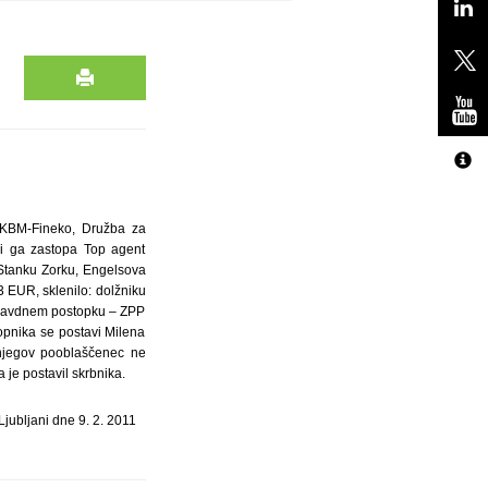
ce KBM-Fineko, Družba za
 ki ga zastopa Top agent
 Stanku Zorku, Engelsova
83 EUR, sklenilo: dolžniku
 pravdnem postopku – ZPP
opnika se postavi Milena
i njegov pooblaščenec ne
 je postavil skrbnika.
Ljubljani dne 9. 2. 2011