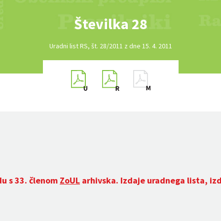
Številka 28
Uradni list RS, št. 28/2011 z dne 15. 4. 2011
du s 33. členom
ZoUL
arhivska. Izdaje uradnega lista, iz