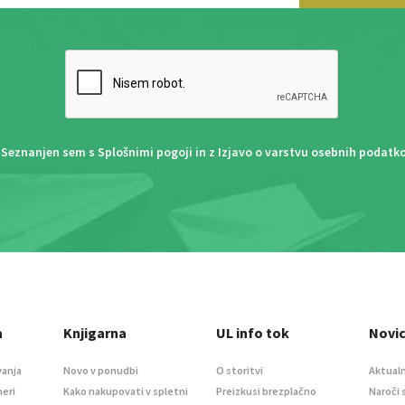
Seznanjen sem s
Splošnimi pogoji
in z
Izjavo o varstvu osebnih podatk
a
Knjigarna
UL info tok
Novi
vanja
Novo v ponudbi
O storitvi
Aktualn
meri
Kako nakupovati v spletni
Preizkusi brezplačno
Naroči 