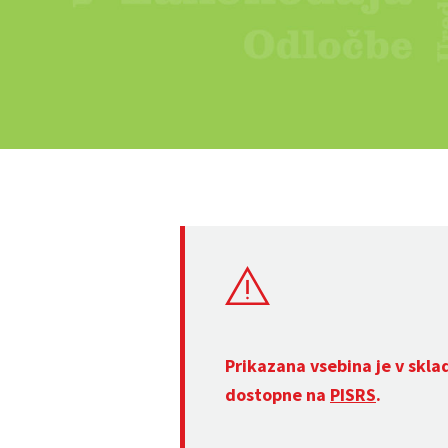
Prikazana vsebina je v skla
dostopne na
PISRS
.