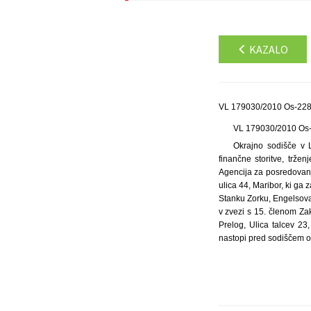
KAZALO
VL 179030/2010 Os-2281
VL 179030/2010 Os
Okrajno sodišče v L
finančne storitve, trže
Agencija za posredovanj
ulica 44, Maribor, ki ga 
Stanku Zorku, Engelsova
v zvezi s 15. členom Za
Prelog, Ulica talcev 23
nastopi pred sodiščem oz