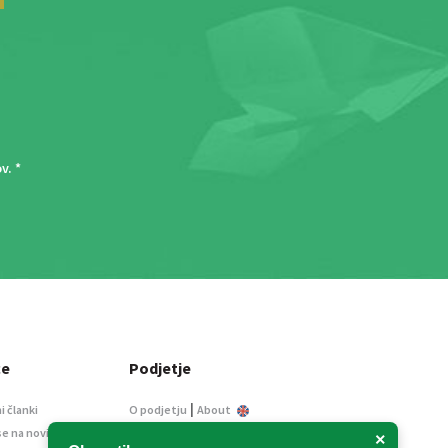
ov
. *
ce
Podjetje
|
i članki
O podjetju
About
se na novice
Kontakt
×