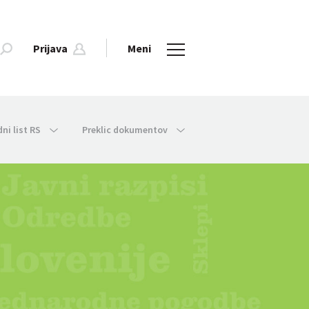
Prijava
Meni
dni list RS
Preklic dokumentov