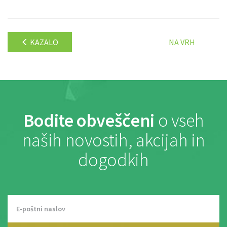
KAZALO
NA VRH
Bodite obveščeni
o vseh
naših novostih, akcijah in
dogodkih