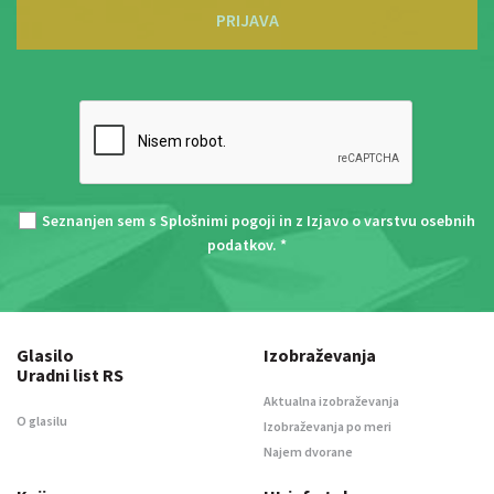
PRIJAVA
Seznanjen sem s
Splošnimi pogoji
in z
Izjavo o varstvu osebnih
podatkov
. *
Glasilo
Izobraževanja
Uradni list RS
Aktualna izobraževanja
O glasilu
Izobraževanja po meri
Najem dvorane