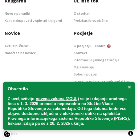
Knjigarna
UL info tok
Novo v ponudbi
O storitvi
Kako nakupovati v spletni knjigarni
Preizkusi brezplačno
Novice
Podjetje
|
Aktualni članki
O podjetju
About
Naroči se na novice
Kontakt
Informacije javnega značaja
Oglaševanje
Splošni pogoji
Izjava o varstvu osebnih podatkov
×
E-dražbe
Obvestilo
Z uveljavitvijo
novega zakona (ZOUL)
se je
izdajanje uradnega
lista s 1. 3. 2026 preneslo
neposredno
na Službo Vlade
Republike Slovenije za zakonodajo
. Od tega datuma bodo vse
objave dostopne izključno v elektronski obliki na spletišču
Pravnega informacijskega sistema Republike Slovenije (PISRS),
Uradni list d. o. o. – v likvidaciji / Vse pravice pridržane.
tiskana izdaja pa se z 28. 2. 2026 ukinja.
Pravna obvestila
/
Piškotki
/ Avtorji:
TriTim spletna agencija
v sodelovanju z
2Mobile