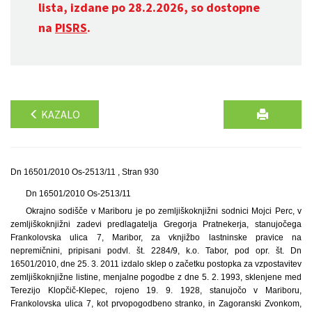
lista, izdane po 28.2.2026, so dostopne
na
PISRS
.
KAZALO
Dn 16501/2010 Os-2513/11 , Stran 930
Dn 16501/2010 Os-2513/11
Okrajno sodišče v Mariboru je po zemljiškoknjižni sodnici Mojci Perc, v
zemljiškoknjižni zadevi predlagatelja Gregorja Pratnekerja, stanujočega
Frankolovska ulica 7, Maribor, za vknjižbo lastninske pravice na
nepremičnini, pripisani podvl. št. 2284/9, k.o. Tabor, pod opr. št. Dn
16501/2010, dne 25. 3. 2011 izdalo sklep o začetku postopka za vzpostavitev
zemljiškoknjižne listine, menjalne pogodbe z dne 5. 2. 1993, sklenjene med
Terezijo Klopčič-Klepec, rojeno 19. 9. 1928, stanujočo v Mariboru,
Frankolovska ulica 7, kot prvopogodbeno stranko, in Zagoranski Zvonkom,