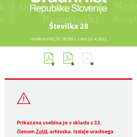
Številka 28
Uradni list RS, št. 28/2011 z dne 15. 4. 2011
Prikazana vsebina je v skladu s 33.
členom
ZoUL
arhivska. Izdaje uradnega