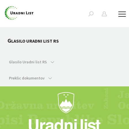
G
LASILO URADNI LIST RS
Glasilo Uradni list RS
Preklic dokumentov