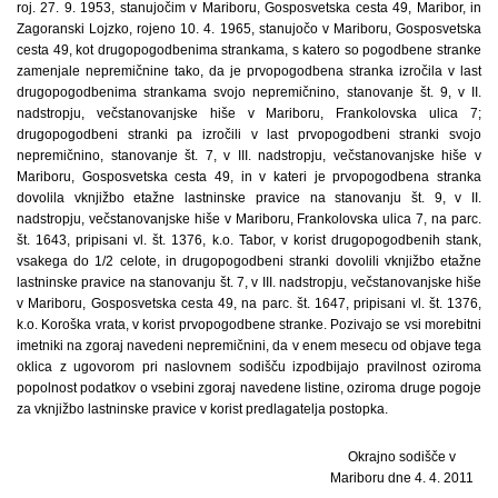
roj. 27. 9. 1953, stanujočim v Mariboru, Gosposvetska cesta 49, Maribor, in
Zagoranski Lojzko, rojeno 10. 4. 1965, stanujočo v Mariboru, Gosposvetska
cesta 49, kot drugopogodbenima strankama, s katero so pogodbene stranke
zamenjale nepremičnine tako, da je prvopogodbena stranka izročila v last
drugopogodbenima strankama svojo nepremičnino, stanovanje št. 9, v II.
nadstropju, večstanovanjske hiše v Mariboru, Frankolovska ulica 7;
drugopogodbeni stranki pa izročili v last prvopogodbeni stranki svojo
nepremičnino, stanovanje št. 7, v III. nadstropju, večstanovanjske hiše v
Mariboru, Gosposvetska cesta 49, in v kateri je prvopogodbena stranka
dovolila vknjižbo etažne lastninske pravice na stanovanju št. 9, v II.
nadstropju, večstanovanjske hiše v Mariboru, Frankolovska ulica 7, na parc.
št. 1643, pripisani vl. št. 1376, k.o. Tabor, v korist drugopogodbenih stank,
vsakega do 1/2 celote, in drugopogodbeni stranki dovolili vknjižbo etažne
lastninske pravice na stanovanju št. 7, v III. nadstropju, večstanovanjske hiše
v Mariboru, Gosposvetska cesta 49, na parc. št. 1647, pripisani vl. št. 1376,
k.o. Koroška vrata, v korist prvopogodbene stranke. Pozivajo se vsi morebitni
imetniki na zgoraj navedeni nepremičnini, da v enem mesecu od objave tega
oklica z ugovorom pri naslovnem sodišču izpodbijajo pravilnost oziroma
popolnost podatkov o vsebini zgoraj navedene listine, oziroma druge pogoje
za vknjižbo lastninske pravice v korist predlagatelja postopka.
Okrajno sodišče v
Mariboru dne 4. 4. 2011