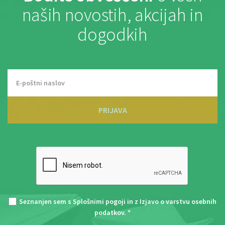
naših novostih, akcijah in
dogodkih
PRIJAVA
Seznanjen sem s
Splošnimi pogoji
in z
Izjavo o varstvu osebnih
podatkov
. *