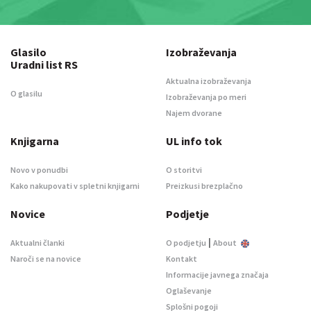
Glasilo
Izobraževanja
Uradni list RS
Aktualna izobraževanja
O glasilu
Izobraževanja po meri
Najem dvorane
Knjigarna
UL info tok
Novo v ponudbi
O storitvi
Kako nakupovati v spletni knjigarni
Preizkusi brezplačno
Novice
Podjetje
|
Aktualni članki
O podjetju
About
Naroči se na novice
Kontakt
Informacije javnega značaja
Oglaševanje
Splošni pogoji