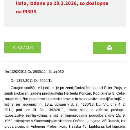
lista, izdane po 28.2.2026, so dostopne
na
PISRS
.
KAZALO
Dn 1392/2011 Os-2605/11 , Stran 930
Dn 1392/2011 Os-2605/11
Okrajno sodišče v Ljubljani je po zemljiškoknjižni sodnici Ester Prajs, v
zemljiškoknjižni zadevi predlagatelja Herberta Končan, Kopitarjeva 8, Celje,
zaradi vknjižbe pridobitve lastninske pravice in vzpostavitve zemljiškoknjižne
listine, pri nepremičnini, 13.E, vpisani v vl. št. 4130/13, k.o. Vič, dne 4. 2.
2011, pod opr. št. Dn 1392/2011, izdalo sklep o začetku postopka
vzpostavitve zemljiškoknjižne listine, kupoprodajne pogodbe z dne 15. 9.
1962, sklenjene s Stanovanjskim skladom Občine Ljubljana Vič Rudnik, kot
prodajalcem, in Antonom Prelesnikom, Tržaška 45, Ljubljana, kot kupcem,