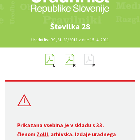
Številka 28
Uradni list RS, št. 28/2011 z dne 15. 4. 2011
Prikazana vsebina je v skladu s 33.
členom
ZoUL
arhivska. Izdaje uradnega