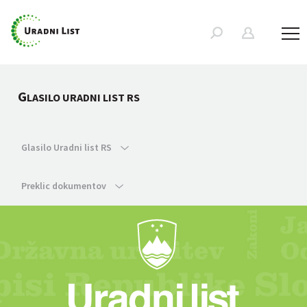
G
LASILO URADNI LIST RS
Glasilo Uradni list RS
Preklic dokumentov