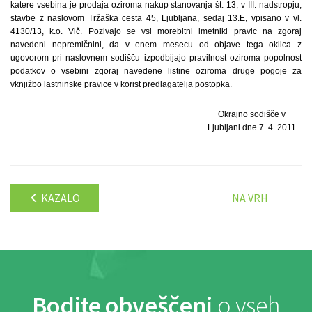
katere vsebina je prodaja oziroma nakup stanovanja št. 13, v III. nadstropju,
stavbe z naslovom Tržaška cesta 45, Ljubljana, sedaj 13.E, vpisano v vl.
4130/13, k.o. Vič. Pozivajo se vsi morebitni imetniki pravic na zgoraj
navedeni nepremičnini, da v enem mesecu od objave tega oklica z
ugovorom pri naslovnem sodišču izpodbijajo pravilnost oziroma popolnost
podatkov o vsebini zgoraj navedene listine oziroma druge pogoje za
vknjižbo lastninske pravice v korist predlagatelja postopka.
Okrajno sodišče v
Ljubljani dne 7. 4. 2011
KAZALO
NA VRH
Bodite obveščeni
o vseh