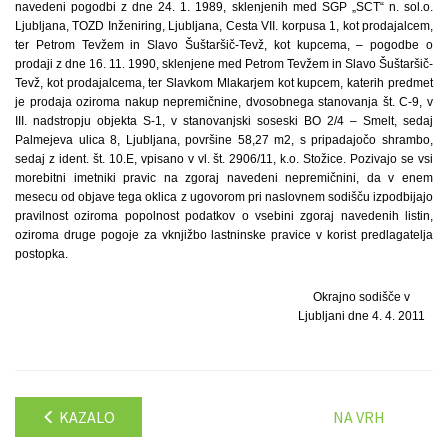
navedeni pogodbi z dne 24. 1. 1989, sklenjenih med SGP „SCT“ n. sol.o.
Ljubljana, TOZD Inženiring, Ljubljana, Cesta VII. korpusa 1, kot prodajalcem,
ter Petrom Tevžem in Slavo Šuštaršič-Tevž, kot kupcema, – pogodbe o
prodaji z dne 16. 11. 1990, sklenjene med Petrom Tevžem in Slavo Šuštaršič-
Tevž, kot prodajalcema, ter Slavkom Mlakarjem kot kupcem, katerih predmet
je prodaja oziroma nakup nepremičnine, dvosobnega stanovanja št. C-9, v
III. nadstropju objekta S-1, v stanovanjski soseski BO 2/4 – Smelt, sedaj
Palmejeva ulica 8, Ljubljana, površine 58,27 m2, s pripadajočo shrambo,
sedaj z ident. št. 10.E, vpisano v vl. št. 2906/11, k.o. Stožice. Pozivajo se vsi
morebitni imetniki pravic na zgoraj navedeni nepremičnini, da v enem
mesecu od objave tega oklica z ugovorom pri naslovnem sodišču izpodbijajo
pravilnost oziroma popolnost podatkov o vsebini zgoraj navedenih listin,
oziroma druge pogoje za vknjižbo lastninske pravice v korist predlagatelja
postopka.
Okrajno sodišče v
Ljubljani dne 4. 4. 2011
KAZALO
NA VRH