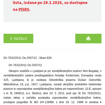
lista, izdane po 28.2.2026, so dostopne
na
PISRS
.
KAZALO
Dn 7632/2011 Os-2507/11 , Stran 928
Dn 7632/2011 Os-2507/11
Okrajno sodišče v Ljubljani je po zemljiškoknjižni sodnici Nini Bogataj, v
zemljiškoknjižni zadevi predlagateljice Amalije Koderman, Dunajska cesta
425, Ljubljana, ki jo zastopa Odvetniška pisarna Dušan Golovrški,
Miklošičeva 18, p.p. 1657, Ljubljana, zaradi vknjižbe pridobitve lastninske
pravice in vzpostavitve zemljiškoknjižne listine pri nepremičnini, 10.E, vpisani
v vl. št. 2906/11, k.o. Stožice, dne 24. 3. 2011, pod opr. št. Dn 7632/2011,
izdalo sklep o začetku postopka vzpostavitve zemljiškoknjižne listine,
prodajne pogodbe št. BO 2/4-128/88, z dne 19. 12. 1988 in aneksa k