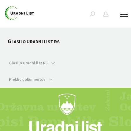
G
LASILO URADNI LIST RS
Glasilo Uradni list RS
Preklic dokumentov