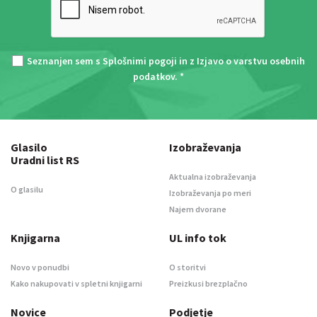
Seznanjen sem s
Splošnimi pogoji
in z
Izjavo o varstvu osebnih
podatkov
. *
Glasilo
Izobraževanja
Uradni list RS
Aktualna izobraževanja
O glasilu
Izobraževanja po meri
Najem dvorane
Knjigarna
UL info tok
Novo v ponudbi
O storitvi
Kako nakupovati v spletni knjigarni
Preizkusi brezplačno
Novice
Podjetje