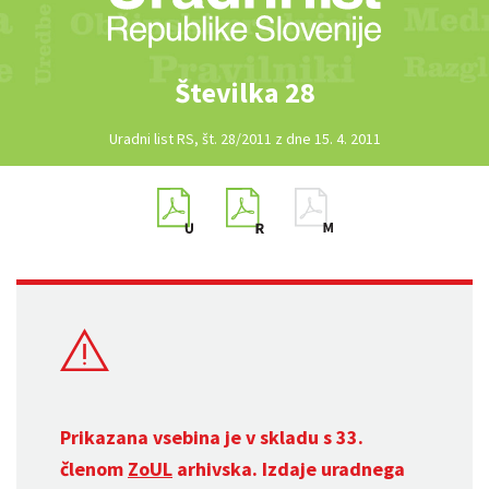
Številka 28
Uradni list RS, št. 28/2011 z dne 15. 4. 2011
Prikazana vsebina je v skladu s 33.
členom
ZoUL
arhivska. Izdaje uradnega