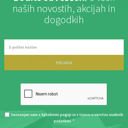
naših novostih, akcijah in
dogodkih
PRIJAVA
Seznanjen sem s
Splošnimi pogoji
in z
Izjavo o varstvu osebnih
podatkov
. *