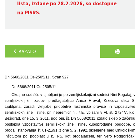
lista, izdane po 28.2.2026, so dostopne
na
PISRS
.
KAZALO
Dn 5668/2011 Os-2505/11 , Stran 927
Dn 5668/2011 Os-2505/11
Okrajno sodišče v Ljubljani je po zemljiškoknjižni sodnici Nini Bogataj, v
zemljiškoknjižni zadevi predlagateljice Anice Hrovat, Kržičeva ulica 8,
Ljubljana, zaradi vknjižbe pridobitve lastninske pravice in vzpostavitve
zemljiškoknjižne listine, pri nepremičnini, 7.E, vpisani v vl. št. 2724/7, k.o.
Bežigrad, dne 15. 3. 2011, pod opr. št. Dn 5668/2011, izdalo sklep o začetku
postopka vzpostavitve zemljiškoknjižne listine, kupoprodajne pogodbe, o
prodaji stanovanja št. 01-21/91, z dne 5. 2. 1992, sklenjene med Onkološkim
inštitutom po pooblastilu IS RS, kot prodajalcem, ter Vero Podgorščak,