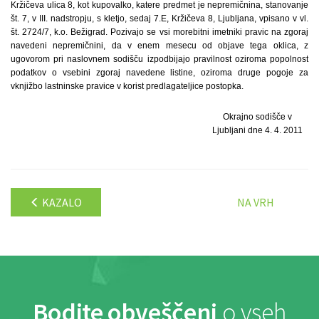
Kržičeva ulica 8, kot kupovalko, katere predmet je nepremičnina, stanovanje
št. 7, v III. nadstropju, s kletjo, sedaj 7.E, Kržičeva 8, Ljubljana, vpisano v vl.
št. 2724/7, k.o. Bežigrad. Pozivajo se vsi morebitni imetniki pravic na zgoraj
navedeni nepremičnini, da v enem mesecu od objave tega oklica, z
ugovorom pri naslovnem sodišču izpodbijajo pravilnost oziroma popolnost
podatkov o vsebini zgoraj navedene listine, oziroma druge pogoje za
vknjižbo lastninske pravice v korist predlagateljice postopka.
Okrajno sodišče v
Ljubljani dne 4. 4. 2011
KAZALO
NA VRH
Bodite obveščeni
o vseh