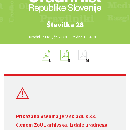
Številka 28
Uradni list RS, št. 28/2011 z dne 15. 4. 2011
Prikazana vsebina je v skladu s 33.
členom
ZoUL
arhivska. Izdaje uradnega