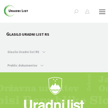
G
LASILO URADNI LIST RS
Glasilo Uradni list RS
Preklic dokumentov