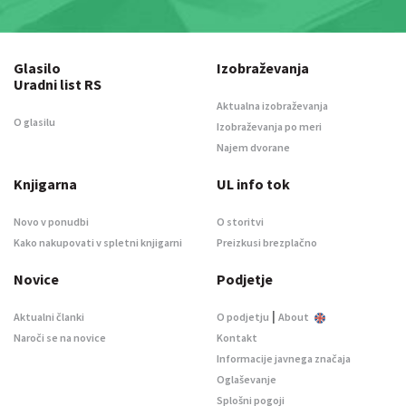
Glasilo
Izobraževanja
Uradni list RS
Aktualna izobraževanja
O glasilu
Izobraževanja po meri
Najem dvorane
Knjigarna
UL info tok
Novo v ponudbi
O storitvi
Kako nakupovati v spletni knjigarni
Preizkusi brezplačno
Novice
Podjetje
|
Aktualni članki
O podjetju
About
Naroči se na novice
Kontakt
Informacije javnega značaja
Oglaševanje
Splošni pogoji