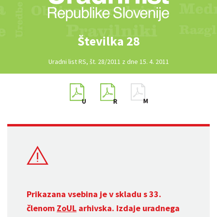
Številka 28
Uradni list RS, št. 28/2011 z dne 15. 4. 2011
Prikazana vsebina je v skladu s 33.
členom
ZoUL
arhivska. Izdaje uradnega