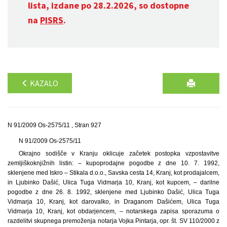
lista, izdane po 28.2.2026, so dostopne
na
PISRS
.
KAZALO
N 91/2009 Os-2575/11 , Stran 927
N 91/2009 Os-2575/11
Okrajno sodišče v Kranju oklicuje začetek postopka vzpostavitve
zemljiškoknjižnih listin: – kupoprodajne pogodbe z dne 10. 7. 1992,
sklenjene med Iskro – Stikala d.o.o., Savska cesta 14, Kranj, kot prodajalcem,
in Ljubinko Dašić, Ulica Tuga Vidmarja 10, Kranj, kot kupcem, – darilne
pogodbe z dne 26. 8. 1992, sklenjene med Ljubinko Dašić, Ulica Tuga
Vidmarja 10, Kranj, kot darovalko, in Draganom Dašićem, Ulica Tuga
Vidmarja 10, Kranj, kot obdarjencem, – notarskega zapisa sporazuma o
razdelitvi skupnega premoženja notarja Vojka Pintarja, opr. št. SV 110/2000 z