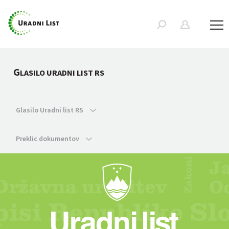
G
LASILO URADNI LIST RS
Glasilo Uradni list RS
Preklic dokumentov