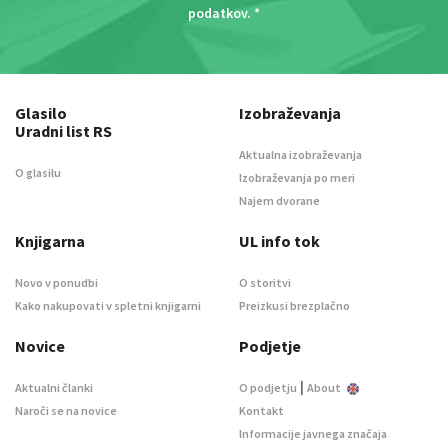
podatkov
. *
Glasilo
Izobraževanja
Uradni list RS
Aktualna izobraževanja
O glasilu
Izobraževanja po meri
Najem dvorane
Knjigarna
UL info tok
Novo v ponudbi
O storitvi
Kako nakupovati v spletni knjigarni
Preizkusi brezplačno
Novice
Podjetje
|
Aktualni članki
O podjetju
About
Naroči se na novice
Kontakt
Informacije javnega značaja