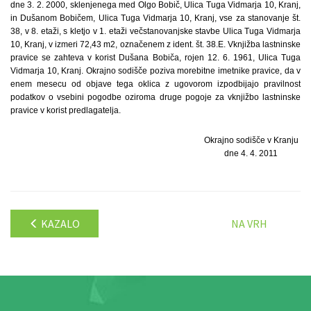
dne 3. 2. 2000, sklenjenega med Olgo Bobič, Ulica Tuga Vidmarja 10, Kranj,
in Dušanom Bobičem, Ulica Tuga Vidmarja 10, Kranj, vse za stanovanje št.
38, v 8. etaži, s kletjo v 1. etaži večstanovanjske stavbe Ulica Tuga Vidmarja
10, Kranj, v izmeri 72,43 m2, označenem z ident. št. 38.E. Vknjižba lastninske
pravice se zahteva v korist Dušana Bobiča, rojen 12. 6. 1961, Ulica Tuga
Vidmarja 10, Kranj. Okrajno sodišče poziva morebitne imetnike pravice, da v
enem mesecu od objave tega oklica z ugovorom izpodbijajo pravilnost
podatkov o vsebini pogodbe oziroma druge pogoje za vknjižbo lastninske
pravice v korist predlagatelja.
Okrajno sodišče v Kranju
dne 4. 4. 2011
KAZALO
NA VRH