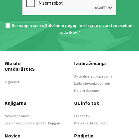
Seznanjen sem s
Splošnimi pogoji
in z
Izjavo o varstvu osebnih
podatkov
. *
Glasilo
Izobraževanja
Uradni list RS
Aktualna izobraževanja
O glasilu
Izobraževanja po meri
Najem dvorane
Knjigarna
UL info tok
Novo v ponudbi
O storitvi
Kako nakupovati v spletni knjigarni
Preizkusi brezplačno
Novice
Podjetje