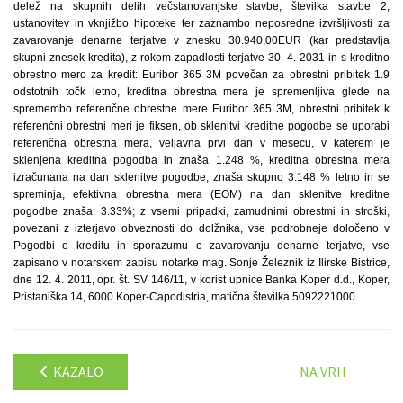
delež na skupnih delih večstanovanjske stavbe, številka stavbe 2,
ustanovitev in vknjižbo hipoteke ter zaznambo neposredne izvršljivosti za
zavarovanje denarne terjatve v znesku 30.940,00EUR (kar predstavlja
skupni znesek kredita), z rokom zapadlosti terjatve 30. 4. 2031 in s kreditno
obrestno mero za kredit: Euribor 365 3M povečan za obrestni pribitek 1.9
odstotnih točk letno, kreditna obrestna mera je spremenljiva glede na
spremembo referenčne obrestne mere Euribor 365 3M, obrestni pribitek k
referenčni obrestni meri je fiksen, ob sklenitvi kreditne pogodbe se uporabi
referenčna obrestna mera, veljavna prvi dan v mesecu, v katerem je
sklenjena kreditna pogodba in znaša 1.248 %, kreditna obrestna mera
izračunana na dan sklenitve pogodbe, znaša skupno 3.148 % letno in se
spreminja, efektivna obrestna mera (EOM) na dan sklenitve kreditne
pogodbe znaša: 3.33%; z vsemi pripadki, zamudnimi obrestmi in stroški,
povezani z izterjavo obveznosti do dolžnika, vse podrobneje določeno v
Pogodbi o kreditu in sporazumu o zavarovanju denarne terjatve, vse
zapisano v notarskem zapisu notarke mag. Sonje Železnik iz Ilirske Bistrice,
dne 12. 4. 2011, opr. št. SV 146/11, v korist upnice Banka Koper d.d., Koper,
Pristaniška 14, 6000 Koper-Capodistria, matična številka 5092221000.
KAZALO
NA VRH