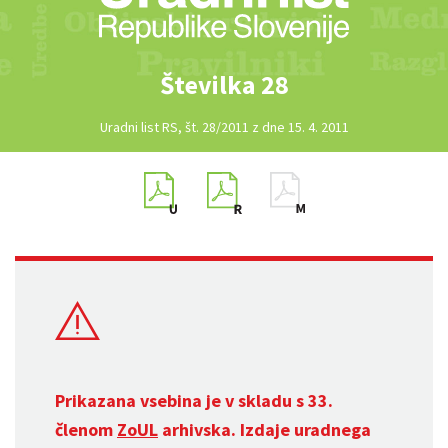
Številka 28
Uradni list RS, št. 28/2011 z dne 15. 4. 2011
Prikazana vsebina je v skladu s 33.
členom
ZoUL
arhivska. Izdaje uradnega