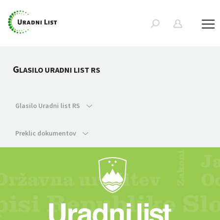
G
LASILO URADNI LIST RS
Glasilo Uradni list RS
Preklic dokumentov