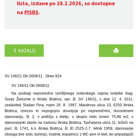
lista, izdane po 28.2.2026, so dostopne
na
PISRS
.
KAZALO
SV 146/11 Ob-2608/11 , Stran 924
SV 146/11 Ob-2608/11
Na podlagi neposredno izvršljivega notarskega zapisa notarke mag.
Sonje Železnik iz Ilirske Bistrice, opr. št. SV 146/11, z dne 12. 4. 2011,
zastavitelj Slađan Fina, rojen 26. 8. 1987, Maistrova ulica 10, 6250 Ilirska
Bistrica, izrecno in nepogojno dovoljuje pri nepremičnini, dvosobnem
stanovanju, št. 2, v pritličju s kletjo, v skupni neto izmeri 75,98 m2, v
stanovanjski stavbi na naslovu Ilirska Bistrica, Tavčarjeva ulica 11, ležeči na
parc. št. 1741, k.o. Ilirska Bistrica, št. ID 2525-2-7, letnik 1959, stanovanje
obsega dve sobi, kuhinjo, hodnik, kopalnico z WC-jem in klet, ter pripadajoči