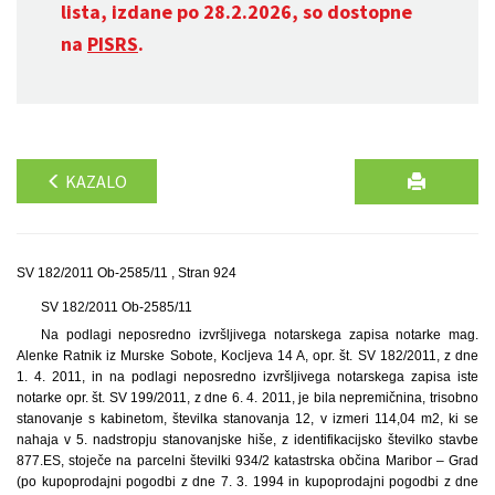
lista, izdane po 28.2.2026, so dostopne
na
PISRS
.
KAZALO
SV 182/2011 Ob-2585/11 , Stran 924
SV 182/2011 Ob-2585/11
Na podlagi neposredno izvršljivega notarskega zapisa notarke mag.
Alenke Ratnik iz Murske Sobote, Kocljeva 14 A, opr. št. SV 182/2011, z dne
1. 4. 2011, in na podlagi neposredno izvršljivega notarskega zapisa iste
notarke opr. št. SV 199/2011, z dne 6. 4. 2011, je bila nepremičnina, trisobno
stanovanje s kabinetom, številka stanovanja 12, v izmeri 114,04 m2, ki se
nahaja v 5. nadstropju stanovanjske hiše, z identifikacijsko številko stavbe
877.ES, stoječe na parcelni številki 934/2 katastrska občina Maribor – Grad
(po kupoprodajni pogodbi z dne 7. 3. 1994 in kupoprodajni pogodbi z dne