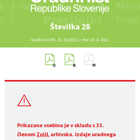
Številka 28
Uradni list RS, št. 28/2011 z dne 15. 4. 2011
Prikazana vsebina je v skladu s 33.
členom
ZoUL
arhivska. Izdaje uradnega