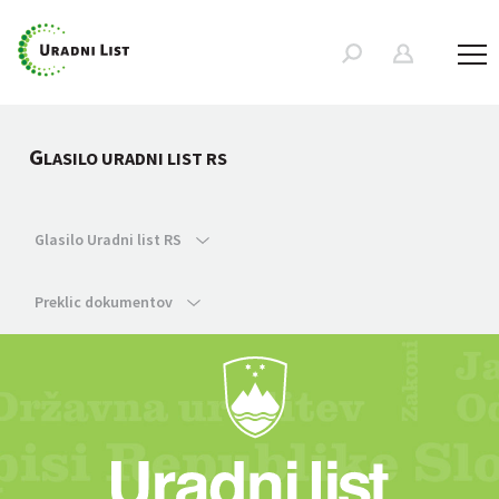
G
LASILO URADNI LIST RS
Glasilo Uradni list RS
Preklic dokumentov