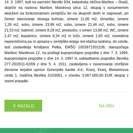
14. 3. 1997, tudi na parcelni številki 934, katastrska občina Maribor – Grad),
stoječe na naslovu Maribor, Maistrova ulica 12, skupaj s sorazmernim
deležem na funkcionalnem zemljišču ter na skupnih delih in napravah, pri
čemer stanovanje obsega kuhinjo, izmere 11,06 m2, shrambo, izmere
1,28 m2, sobo, izmere 23,99 m2, sobo, izmere 21,46 m2, sobo, izmere
21,53 m2, kabinet, izmere 8,28 m2, predsobo, v izmeri 13,98 m2, WC, izmere
2,47 m2, kopalnico, izmere 8,34 m2 in ložo, izmere 1,65 m2, navedena
nepremičnina pa ni vpisana v zemljiško knjigo kot etažna lastnina, do celote,
last zastavitelja Kristijana Petka, EMŠO 1003971501106, stanujočega
Maribor, Maistrova 12, na podlagi kupoprodajne pogodbe z dne 7. 3. 1994,
kupoprodajne pogodbe z dne 14. 3. 1997 in uskladitvene pogodbe številka
277-20/2011-02/09 z dne 5. 4. 2011, zastavljena v zavarovanje izvršljive
denarne terjatve upnice Gorenjske banke d.d., Kranj, Kranj, Bleiweisova
cesta 1, matična številka 5103061, v znesku 3.067.000,00 EUR skupaj z
vsemi pripadki.
KAZALO
NA VRH