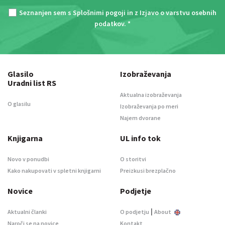
Seznanjen sem s
Splošnimi pogoji
in z
Izjavo o varstvu osebnih
podatkov
. *
Glasilo
Izobraževanja
Uradni list RS
Aktualna izobraževanja
O glasilu
Izobraževanja po meri
Najem dvorane
Knjigarna
UL info tok
Novo v ponudbi
O storitvi
Kako nakupovati v spletni knjigarni
Preizkusi brezplačno
Novice
Podjetje
|
Aktualni članki
O podjetju
About
Naroči se na novice
Kontakt