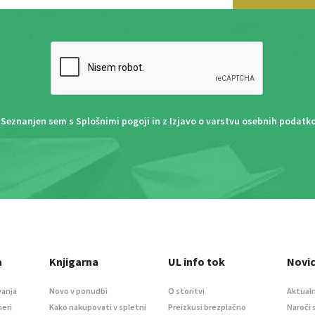
Seznanjen sem s
Splošnimi pogoji
in z
Izjavo o varstvu osebnih podatk
a
Knjigarna
UL info tok
Novi
vanja
Novo v ponudbi
O storitvi
Aktualn
meri
Kako nakupovati v spletni
Preizkusi brezplačno
Naroči 