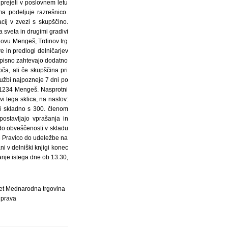
prejeli v poslovnem letu
a podeljuje razrešnico.
cij v zvezi s skupščino.
 sveta in drugimi gradivi
lovu Mengeš, Trdinov trg
e in predlogi delničarjev
e pisno zahtevajo dodatno
oča, ali če skupščina pri
užbi najpozneje 7 dni po
, 1234 Mengeš. Nasprotni
 tega sklica, na naslov:
ni skladno s 300. členom
ostavljajo vprašanja in
do obveščenosti v skladu
e Pravico do udeležbe na
ni v delniški knjigi konec
nje istega dne ob 13.30,
set Mednarodna trgovina
prava