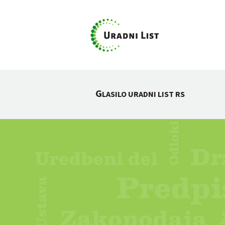
G
LASILO URADNI LIST RS