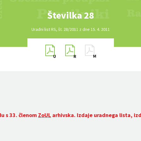
Številka 28
Uradni list RS, št. 28/2011 z dne 15. 4. 2011
du s 33. členom
ZoUL
arhivska. Izdaje uradnega lista, iz