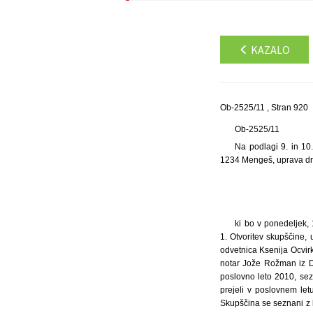
KAZALO
Ob-2525/11 , Stran 920
Ob-2525/11
Na podlagi 9. in 10
1234 Mengeš, uprava dr
ki bo v ponedeljek, 
1. Otvoritev skupščine, 
odvetnica Ksenija Ocvirk
notar Jože Rožman iz Do
poslovno leto 2010, sez
prejeli v poslovnem let
Skupščina se seznani z l