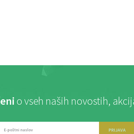
eni
o vseh naših novostih, akci
PRIJAVA