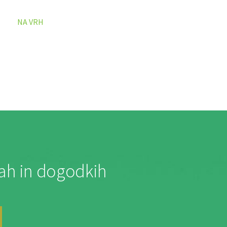
NA VRH
jah in dogodkih