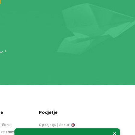
ov
. *
ce
Podjetje
|
i članki
O podjetju
About
se na novice
Kontakt
×