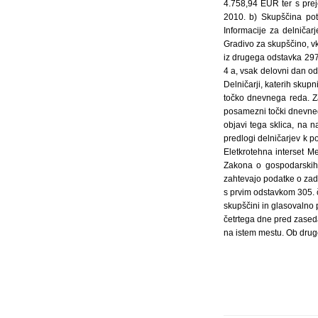
4.758,94 EUR ter s prej
2010. b) Skupščina pot
Informacije za delničar
Gradivo za skupščino, vk
iz drugega odstavka 297
4 a, vsak delovni dan od
Delničarji, katerih skup
točko dnevnega reda. Zah
posamezni točki dnevneg
objavi tega sklica, na 
predlogi delničarjev k 
Eletkrotehna interset M
Zakona o gospodarskih 
zahtevajo podatke o zad
s prvim odstavkom 305. 
skupščini in glasovalno p
četrtega dne pred zased
na istem mestu. Ob drug