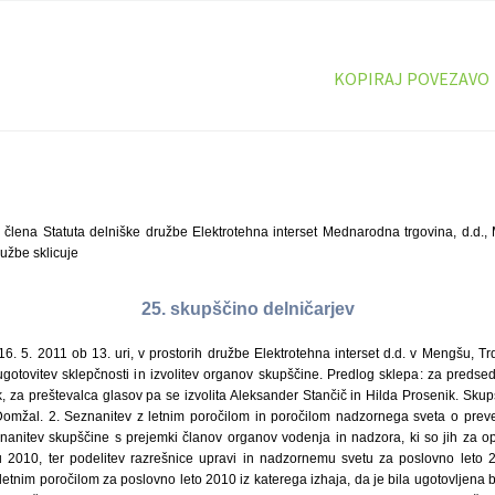
KOPIRAJ POVEZAVO
. člena Statuta delniške družbe Elektrotehna interset Mednarodna trgovina, d.d., 
užbe sklicuje
25. skupščino delničarjev
16. 5. 2011 ob 13. uri, v prostorih družbe Elektrotehna interset d.d. v Mengšu, Tr
ugotovitev sklepčnosti in izvolitev organov skupščine. Predlog sklepa: za predse
, za preštevalca glasov pa se izvolita Aleksander Stančič in Hilda Prosenik. Skupš
mžal. 2. Seznanitev z letnim poročilom in poročilom nadzornega sveta o prever
nanitev skupščine s prejemki članov organov vodenja in nadzora, ki so jih za op
u 2010, ter podelitev razrešnice upravi in nadzornemu svetu za poslovno leto 
etnim poročilom za poslovno leto 2010 iz katerega izhaja, da je bila ugotovljena