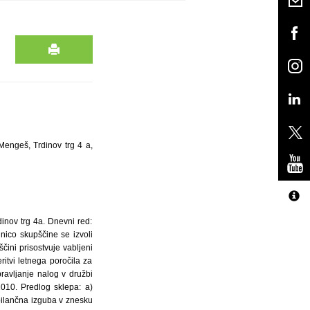
Mengeš, Trdinov trg 4 a,
dinov trg 4a. Dnevni red:
dnico skupščine se izvoli
čini prisostvuje vabljeni
itvi letnega poročila za
ravljanje nalog v družbi
2010. Predlog sklepa: a)
 bilančna izguba v znesku