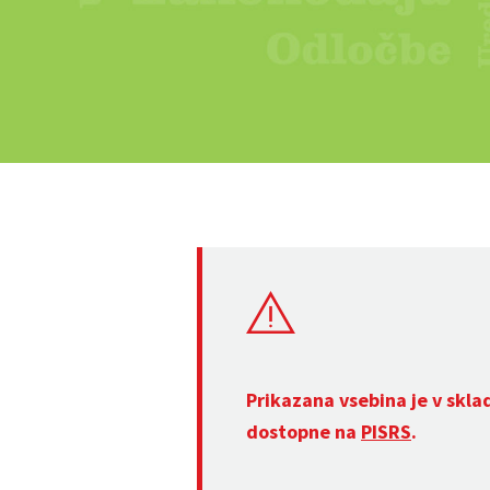
Prikazana vsebina je v skla
dostopne na
PISRS
.