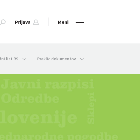
Prijava
Meni
dni list RS
Preklic dokumentov