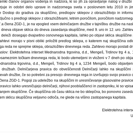
emki članov organov vodenja in nadzora, ki so jih za opravljanje nalog v družbi 
rjuje in odobri delo uprave in nadzornega sveta v poslovnem letu 2010 in jim
je Dostop do gradiva za skupščino, predlogov sklepov z obrazložitvijo in informa
ljučno s predlogi sklepov z obrazložitvami, letnim poročilom, poročilom nadzornega
.a člena ZGD-1, je na vpogled vsem delničarjem družbe v tajništvu družbe na nas
 dneva objave sklica do dneva zasedanja skupščine, med 9. uro in 12. uro. Zahtev
ni deleži dosegajo dvajsetino osnovnega kapitala, lahko po objavi sklica skupščin
tevi morajo v pisni obliki priložiti predlog sklepa, o katerem naj skupščina odl
a reda ne sprejme sklepa, obrazložitev dnevnega reda. Zahtevo morajo poslati dr
naslov: Elektrotehna interset Mednarodna trgovina, d.d., Mengeš, Trdinov trg 4 a
posameznim točkam dnevnega reda, ki bodo utemeljeni in vloženi v 7 dneh po objavi
ednarodna trgovina, d.d., Mengeš, Trdinov trg 4 a, 1234 Mengeš, bodo objavlje
družbah. Delničarjeva pravica do obveščenosti Delničarji lahko na skupščini p
evah družbe, če so potrebni za presojo dnevnega rega in izvršujejo svojo pravico 
člena ZGD-1. Pogoji za udeležbo na skupščini in uresničevanje glasovalne pravic
ravico lahko uresničujejo delničarji, njihovi pooblaščenci in zastopniku, ki so vpisa
anjem skupščine. Če skupščina ob času sklica ne bo sklepčna, bo ponovno zaseda
em sklicu skupščina veljavno odloča, ne glede na višino zastopanega kapitala.
Elektrotehna inter
U