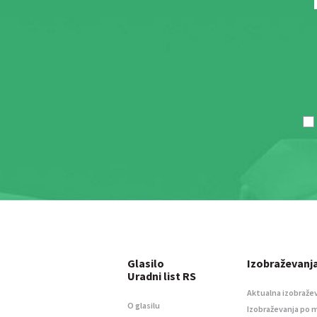
Glasilo
Izobraževanj
Uradni list RS
Aktualna izobraže
O glasilu
Izobraževanja po 