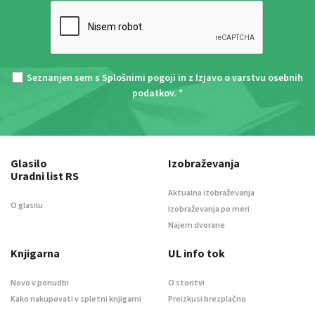
Seznanjen sem s
Splošnimi pogoji
in z
Izjavo o varstvu osebnih
podatkov
. *
Glasilo
Izobraževanja
Uradni list RS
Aktualna izobraževanja
O glasilu
Izobraževanja po meri
Najem dvorane
Knjigarna
UL info tok
Novo v ponudbi
O storitvi
Kako nakupovati v spletni knjigarni
Preizkusi brezplačno