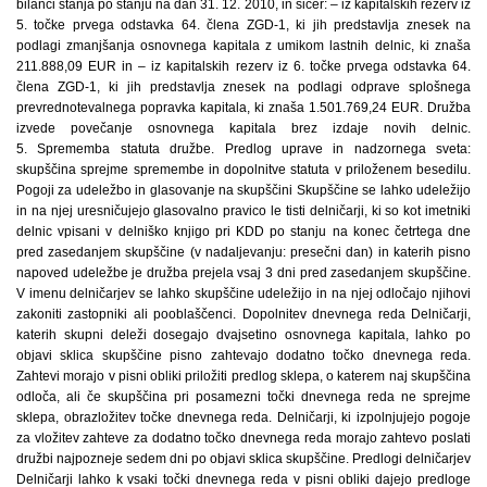
bilanci stanja po stanju na dan 31. 12. 2010, in sicer: – iz kapitalskih rezerv iz
5. točke prvega odstavka 64. člena ZGD-1, ki jih predstavlja znesek na
podlagi zmanjšanja osnovnega kapitala z umikom lastnih delnic, ki znaša
211.888,09 EUR in – iz kapitalskih rezerv iz 6. točke prvega odstavka 64.
člena ZGD-1, ki jih predstavlja znesek na podlagi odprave splošnega
prevrednotevalnega popravka kapitala, ki znaša 1.501.769,24 EUR. Družba
izvede povečanje osnovnega kapitala brez izdaje novih delnic.
5. Sprememba statuta družbe. Predlog uprave in nadzornega sveta:
skupščina sprejme spremembe in dopolnitve statuta v priloženem besedilu.
Pogoji za udeležbo in glasovanje na skupščini Skupščine se lahko udeležijo
in na njej uresničujejo glasovalno pravico le tisti delničarji, ki so kot imetniki
delnic vpisani v delniško knjigo pri KDD po stanju na konec četrtega dne
pred zasedanjem skupščine (v nadaljevanju: presečni dan) in katerih pisno
napoved udeležbe je družba prejela vsaj 3 dni pred zasedanjem skupščine.
V imenu delničarjev se lahko skupščine udeležijo in na njej odločajo njihovi
zakoniti zastopniki ali pooblaščenci. Dopolnitev dnevnega reda Delničarji,
katerih skupni deleži dosegajo dvajsetino osnovnega kapitala, lahko po
objavi sklica skupščine pisno zahtevajo dodatno točko dnevnega reda.
Zahtevi morajo v pisni obliki priložiti predlog sklepa, o katerem naj skupščina
odloča, ali če skupščina pri posamezni točki dnevnega reda ne sprejme
sklepa, obrazložitev točke dnevnega reda. Delničarji, ki izpolnjujejo pogoje
za vložitev zahteve za dodatno točko dnevnega reda morajo zahtevo poslati
družbi najpozneje sedem dni po objavi sklica skupščine. Predlogi delničarjev
Delničarji lahko k vsaki točki dnevnega reda v pisni obliki dajejo predloge