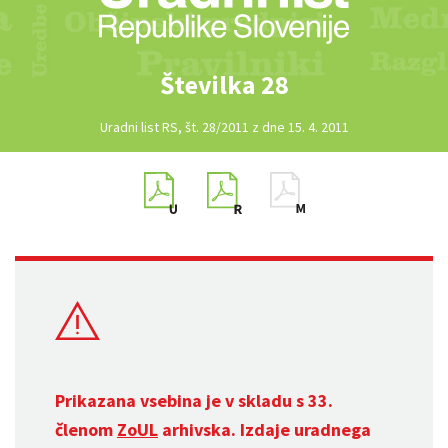
Številka 28
Uradni list RS, št. 28/2011 z dne 15. 4. 2011
Prikazana vsebina je v skladu s 33.
členom
ZoUL
arhivska. Izdaje uradnega