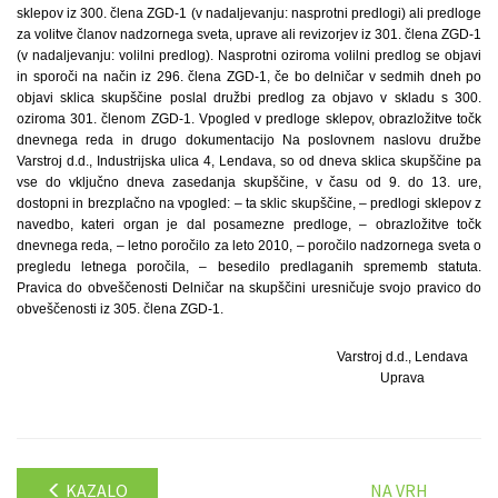
sklepov iz 300. člena ZGD-1 (v nadaljevanju: nasprotni predlogi) ali predloge
za volitve članov nadzornega sveta, uprave ali revizorjev iz 301. člena ZGD-1
(v nadaljevanju: volilni predlog). Nasprotni oziroma volilni predlog se objavi
in sporoči na način iz 296. člena ZGD-1, če bo delničar v sedmih dneh po
objavi sklica skupščine poslal družbi predlog za objavo v skladu s 300.
oziroma 301. členom ZGD-1. Vpogled v predloge sklepov, obrazložitve točk
dnevnega reda in drugo dokumentacijo Na poslovnem naslovu družbe
Varstroj d.d., Industrijska ulica 4, Lendava, so od dneva sklica skupščine pa
vse do vključno dneva zasedanja skupščine, v času od 9. do 13. ure,
dostopni in brezplačno na vpogled: – ta sklic skupščine, – predlogi sklepov z
navedbo, kateri organ je dal posamezne predloge, – obrazložitve točk
dnevnega reda, – letno poročilo za leto 2010, – poročilo nadzornega sveta o
pregledu letnega poročila, – besedilo predlaganih sprememb statuta.
Pravica do obveščenosti Delničar na skupščini uresničuje svojo pravico do
obveščenosti iz 305. člena ZGD-1.
Varstroj d.d., Lendava
Uprava
KAZALO
NA VRH