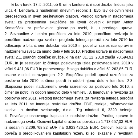
ki bo v torek, 17. 5. 2011, ob 9. uri, v konferenčni sobi družbe, Industrijska
ulica 4, Lendava, z naslednjim dnevnim redom: 1. Izvolitev delovnih teles
(predsednika in dveh preštevalcev glasov). Predlog uprave in nadzornega
sveta: za predsednika skupščine se izvoli odvetnik Kristijan Anton
Kontarščak, za preštevalce glasov pa osebi, ki ju predlaga uprava.
2. Seznanitev z Letnim poročilom za leto 2010, poročilom revizorja in
poročilom nadzornega sveta o pregledu letnega poročila za leto 2010 ter
odločanje o bilančnem dobičku leta 2010 in podelitvi razrešnice upravi in
nadzornemu svetu za njuno delo v letu 2010. Predlog uprave in nadzornega
sveta: 2.1. Bilančni dobiček družbe, ki na dan 31. 12. 2010 znaša 70.694,91
EUR, in je sestavljen iz čistega poslovnega izida poslovnega leta 2010 v
višini 9.431,06 EUR in prenesenega čistega dobička v višini 61.263,85 EUR,
ostane v celoti nerazporejen. 2.2. Skupščina podeli upravi razrešnico za
poslovno leto 2010, s čimer potrdi in odobri njeno delo v tem letu. 2.3.
Skupščina podeli nadzornemu svetu razrešnico za poslovno leto 2010, s
čimer se potrdi in odobri njegovo delo v tem letu. 3. Imenovanje revizorja za
poslovno leto 2011. Predlog nadzornega sveta: za revizorja letnega poročila
za leto 2011 se imenuje revizijska družba EBIT, revizija, računovodske
storitve in davčno svetovanje, d.o.o., Trg mladosti 6, 3320 Velenje.
4. Povečanje osnovnega kapitala iz sredstev družbe. Predlog uprave in
nadzornega sveta: Osnovni kapital družbe se poveča za 1.713.657,33 EUR,
iz sedanjih 2.209.768,82 EUR na 3.923.426,15 EUR. Osnovni kapital se
poveča s preoblikovanjem kapitalskih rezerv, ki so izkazane v revidirani