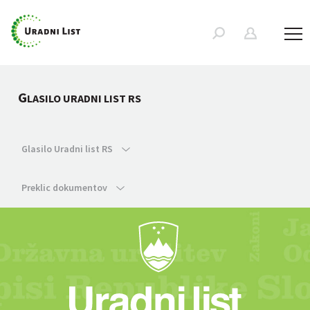
G
LASILO URADNI LIST RS
Glasilo Uradni list RS
Preklic dokumentov