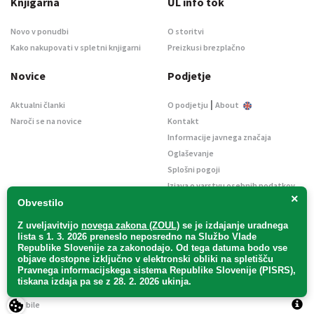
Knjigarna
UL info tok
Novo v ponudbi
O storitvi
Kako nakupovati v spletni knjigarni
Preizkusi brezplačno
Novice
Podjetje
|
Aktualni članki
O podjetju
About
Naroči se na novice
Kontakt
Informacije javnega značaja
Oglaševanje
Splošni pogoji
Izjava o varstvu osebnih podatkov
×
E-dražbe
Obvestilo
Z uveljavitvijo
novega zakona (ZOUL)
se je
izdajanje uradnega
lista s 1. 3. 2026 preneslo
neposredno
na Službo Vlade
Republike Slovenije za zakonodajo
. Od tega datuma bodo vse
objave dostopne izključno v elektronski obliki na spletišču
Pravnega informacijskega sistema Republike Slovenije (PISRS),
Uradni list d. o. o. – v likvidaciji / Vse pravice pridržane.
tiskana izdaja pa se z 28. 2. 2026 ukinja.
Pravna obvestila
/
Piškotki
/ Avtorji:
TriTim spletna agencija
v sodelovanju z
2Mobile