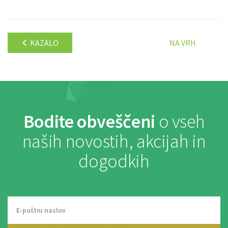
KAZALO
NA VRH
Bodite obveščeni
o vseh
naših novostih, akcijah in
dogodkih