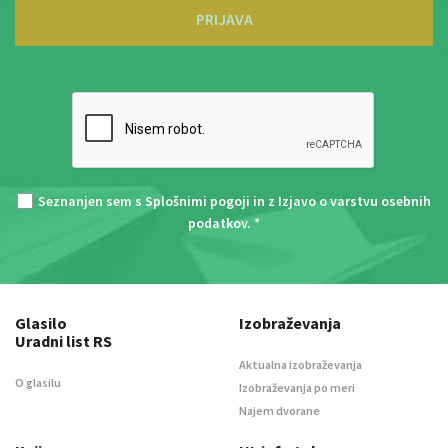
PRIJAVA
Seznanjen sem s
Splošnimi pogoji
in z
Izjavo o varstvu osebnih
podatkov
. *
Glasilo
Izobraževanja
Uradni list RS
Aktualna izobraževanja
O glasilu
Izobraževanja po meri
Najem dvorane