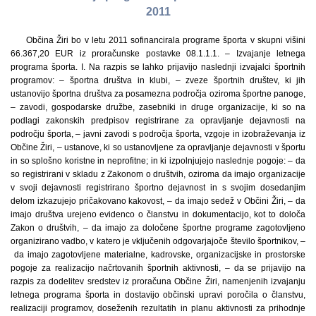
2011
Občina Žiri bo v letu 2011 sofinancirala programe športa v skupni višini
66.367,20 EUR iz proračunske postavke 08.1.1.1. – Izvajanje letnega
programa športa. I. Na razpis se lahko prijavijo naslednji izvajalci športnih
programov: – športna društva in klubi, – zveze športnih društev, ki jih
ustanovijo športna društva za posamezna področja oziroma športne panoge,
– zavodi, gospodarske družbe, zasebniki in druge organizacije, ki so na
podlagi zakonskih predpisov registrirane za opravljanje dejavnosti na
področju športa, – javni zavodi s področja športa, vzgoje in izobraževanja iz
Občine Žiri, – ustanove, ki so ustanovljene za opravljanje dejavnosti v športu
in so splošno koristne in neprofitne; in ki izpolnjujejo naslednje pogoje: – da
so registrirani v skladu z Zakonom o društvih, oziroma da imajo organizacije
v svoji dejavnosti registrirano športno dejavnost in s svojim dosedanjim
delom izkazujejo pričakovano kakovost, – da imajo sedež v Občini Žiri, – da
imajo društva urejeno evidenco o članstvu in dokumentacijo, kot to določa
Zakon o društvih, – da imajo za določene športne programe zagotovljeno
organizirano vadbo, v katero je vključenih odgovarjajoče število športnikov, –
da imajo zagotovljene materialne, kadrovske, organizacijske in prostorske
pogoje za realizacijo načrtovanih športnih aktivnosti, – da se prijavijo na
razpis za dodelitev sredstev iz proračuna Občine Žiri, namenjenih izvajanju
letnega programa športa in dostavijo občinski upravi poročila o članstvu,
realizaciji programov, doseženih rezultatih in planu aktivnosti za prihodnje