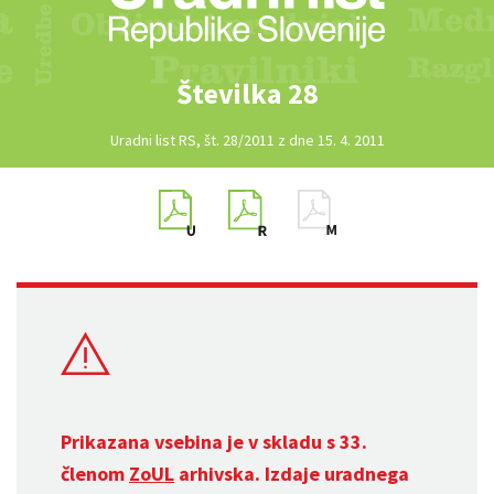
Številka 28
Uradni list RS, št. 28/2011 z dne 15. 4. 2011
Prikazana vsebina je v skladu s 33.
členom
ZoUL
arhivska. Izdaje uradnega