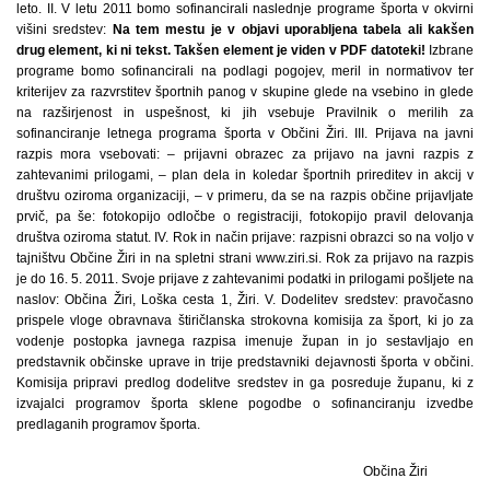
leto. II. V letu 2011 bomo sofinancirali naslednje programe športa v okvirni
višini sredstev:
Na tem mestu je v objavi uporabljena tabela ali kakšen
drug element, ki ni tekst. Takšen element je viden v PDF datoteki!
Izbrane
programe bomo sofinancirali na podlagi pogojev, meril in normativov ter
kriterijev za razvrstitev športnih panog v skupine glede na vsebino in glede
na razširjenost in uspešnost, ki jih vsebuje Pravilnik o merilih za
sofinanciranje letnega programa športa v Občini Žiri. III. Prijava na javni
razpis mora vsebovati: – prijavni obrazec za prijavo na javni razpis z
zahtevanimi prilogami, – plan dela in koledar športnih prireditev in akcij v
društvu oziroma organizaciji, – v primeru, da se na razpis občine prijavljate
prvič, pa še: fotokopijo odločbe o registraciji, fotokopijo pravil delovanja
društva oziroma statut. IV. Rok in način prijave: razpisni obrazci so na voljo v
tajništvu Občine Žiri in na spletni strani www.ziri.si. Rok za prijavo na razpis
je do 16. 5. 2011. Svoje prijave z zahtevanimi podatki in prilogami pošljete na
naslov: Občina Žiri, Loška cesta 1, Žiri. V. Dodelitev sredstev: pravočasno
prispele vloge obravnava štiričlanska strokovna komisija za šport, ki jo za
vodenje postopka javnega razpisa imenuje župan in jo sestavljajo en
predstavnik občinske uprave in trije predstavniki dejavnosti športa v občini.
Komisija pripravi predlog dodelitve sredstev in ga posreduje županu, ki z
izvajalci programov športa sklene pogodbe o sofinanciranju izvedbe
predlaganih programov športa.
Občina Žiri