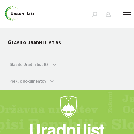
G
LASILO URADNI LIST RS
Glasilo Uradni list RS
Preklic dokumentov