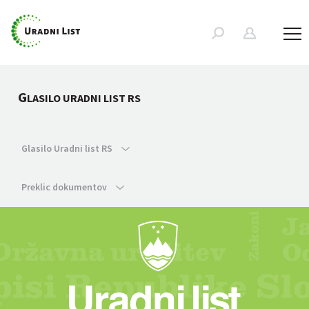
G
LASILO URADNI LIST RS
Glasilo Uradni list RS
Preklic dokumentov