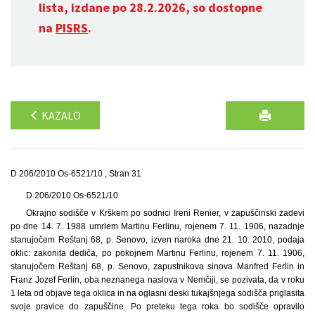
lista, izdane po 28.2.2026, so dostopne
na
PISRS
.
KAZALO
D 206/2010 Os-6521/10 , Stran 31
D 206/2010 Os-6521/10
Okrajno sodišče v Krškem po sodnici Ireni Renier, v zapuščinski zadevi
po dne 14. 7. 1988 umrlem Martinu Ferlinu, rojenem 7. 11. 1906, nazadnje
stanujočem Reštanj 68, p. Senovo, izven naroka dne 21. 10. 2010, podaja
oklic: zakonita dediča, po pokojnem Martinu Ferlinu, rojenem 7. 11. 1906,
stanujočem Reštanj 68, p. Senovo, zapustnikova sinova Manfred Ferlin in
Franz Jozef Ferlin, oba neznanega naslova v Nemčiji, se pozivata, da v roku
1 leta od objave tega oklica in na oglasni deski tukajšnjega sodišča priglasita
svoje pravice do zapuščine. Po preteku tega roka bo sodišče opravilo