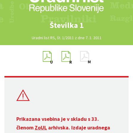
Številka 1
Uradni list RS, št. 1/2011 z dne 7. 1. 2011
Prikazana vsebina je v skladu s 33.
členom
ZoUL
arhivska. Izdaje uradnega