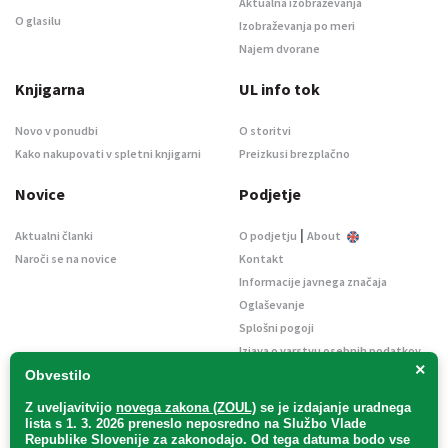
Aktualna izobraževanja
O glasilu
Izobraževanja po meri
Najem dvorane
Knjigarna
UL info tok
Novo v ponudbi
O storitvi
Kako nakupovati v spletni knjigarni
Preizkusi brezplačno
Novice
Podjetje
|
Aktualni članki
O podjetju
About
Naroči se na novice
Kontakt
Informacije javnega značaja
Oglaševanje
Splošni pogoji
Izjava o varstvu osebnih podatkov
×
E-dražbe
Obvestilo
Z uveljavitvijo
novega zakona (ZOUL)
se je
izdajanje uradnega
lista s 1. 3. 2026 preneslo
neposredno
na Službo Vlade
Republike Slovenije za zakonodajo
. Od tega datuma bodo vse