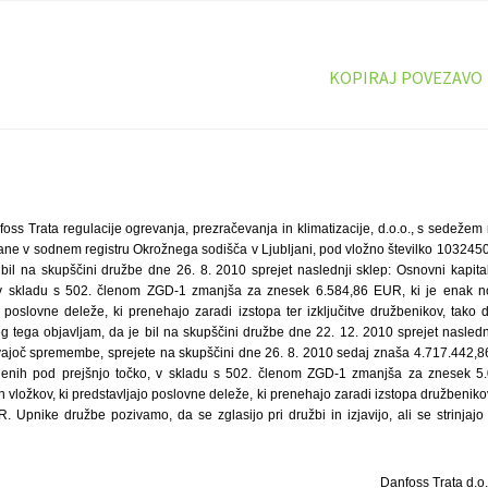
KOPIRAJ POVEZAVO
foss Trata regulacije ogrevanja, prezračevanja in klimatizacije, d.o.o., s sedeže
sane v sodnem registru Okrožnega sodišča v Ljubljani, pod vložno številko 1032450
bil na skupščini družbe dne 26. 8. 2010 sprejet naslednji sklep: Osnovni kapita
 skladu s 502. členom ZGD-1 zmanjša za znesek 6.584,86 EUR, ki je enak no
jo poslovne deleže, ki prenehajo zaradi izstopa ter izključitve družbenikov, tak
 tega objavljam, da je bil na skupščini družbe dne 22. 12. 2010 sprejet naslednj
vajoč spremembe, sprejete na skupščini dne 26. 8. 2010 sedaj znaša 4.717.442,8
denih pod prejšnjo točko, v skladu s 502. členom ZGD-1 zmanjša za znesek 5
h vložkov, ki predstavljajo poslovne deleže, ki prenehajo zaradi izstopa družbenik
 Upnike družbe pozivamo, da se zglasijo pri družbi in izjavijo, ali se strinja
Danfoss Trata d.o