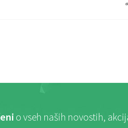
d
eni
o vseh naših novostih, akci