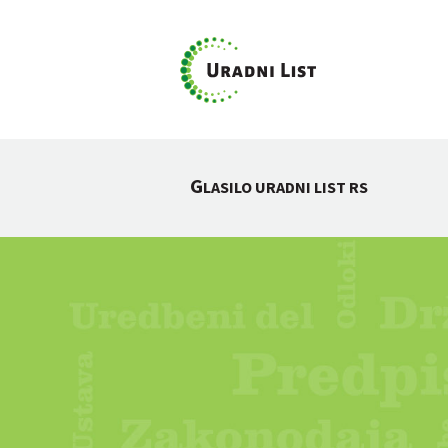
G
LASILO URADNI LIST RS