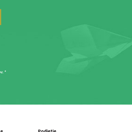
ov
. *
ce
Podjetje