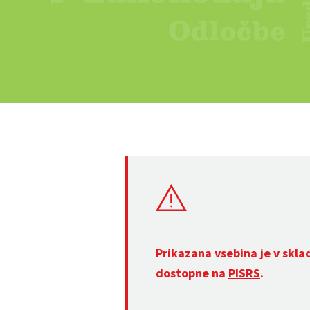
Prikazana vsebina je v skla
dostopne na
PISRS
.