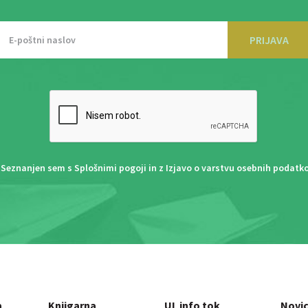
PRIJAVA
Seznanjen sem s
Splošnimi pogoji
in z
Izjavo o varstvu osebnih podatk
a
Knjigarna
UL info tok
Novi