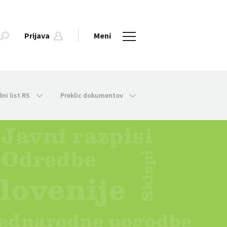
Prijava
Meni
dni list RS
Preklic dokumentov