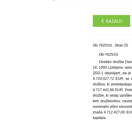
KAZALO
Ob-7625/10 , Stran 25
Ob-7625/10
Direktor družbe Dan
16, 1000 Ljubljana, vpi
ZGD-1 objavljam, da je 
4.724.027,72 EUR, se v
vložkov, ki predstavlja
4.717.442,86 EUR. Poleg
družbe, ki sedaj upošte
treh družbenikov, nave
nominalni višini osnovni
znaša 4.712.427,00 EUR.
kapitala.