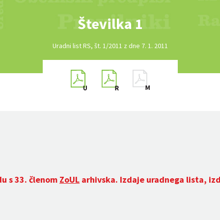
Številka 1
Uradni list RS, št. 1/2011 z dne 7. 1. 2011
du s 33. členom
ZoUL
arhivska. Izdaje uradnega lista, iz