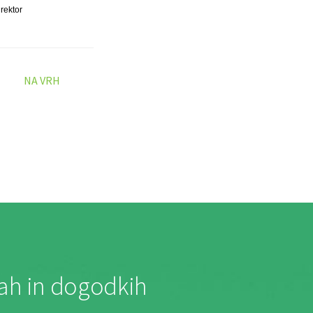
irektor
NA VRH
jah in dogodkih