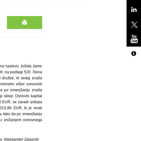
m na naslovu Jožeta Jame
0, na podlagi 520. člena
l družbe, ki sedaj znaša
minalni višini osnovnih
o da po zmanjšanju znaša
i sklep: Osnovni kapital
6 EUR, se zaradi izstopa
.015,86 EUR, ki je enak
ov, tako da po zmanjšanju
jo z znižanjem osnovnega
.o. Aleksander Zalaznik