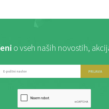
eni
o vseh naših novostih, akci
PRIJAVA