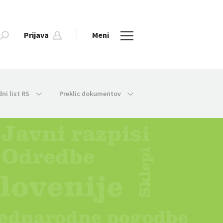
Prijava
Meni
dni list RS
Preklic dokumentov