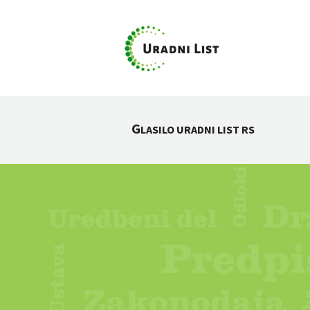
G
LASILO URADNI LIST RS