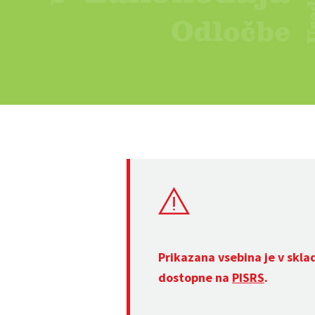
Prikazana vsebina je v skla
dostopne na
PISRS
.