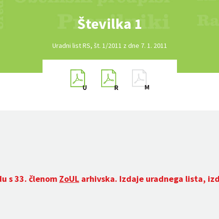
Številka 1
Uradni list RS, št. 1/2011 z dne 7. 1. 2011
du s 33. členom
ZoUL
arhivska. Izdaje uradnega lista, iz