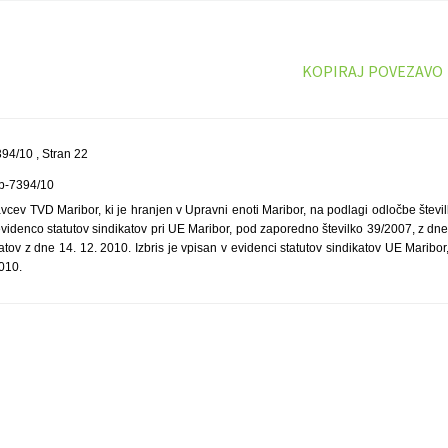
KOPIRAJ POVEZAVO
94/10 , Stran 22
Ob-7394/10
avcev TVD Maribor, ki je hranjen v Upravni enoti Maribor, na podlagi odločbe štev
evidenco statutov sindikatov pri UE Maribor, pod zaporedno številko 39/2007, z dne 
atov z dne 14. 12. 2010. Izbris je vpisan v evidenci statutov sindikatov UE Maribo
010.