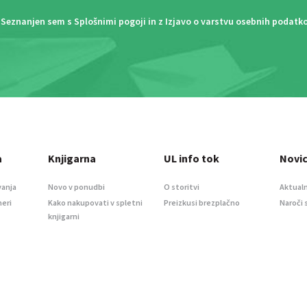
Seznanjen sem s
Splošnimi pogoji
in z
Izjavo o varstvu osebnih podatk
a
Knjigarna
UL info tok
Novi
vanja
Novo v ponudbi
O storitvi
Aktualn
meri
Kako nakupovati v spletni
Preizkusi brezplačno
Naroči 
knjigarni