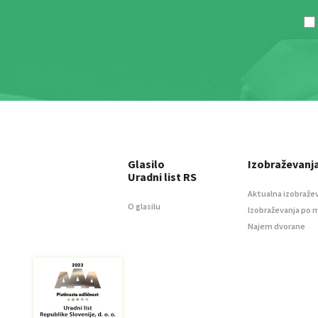
Glasilo
Izobraževanj
Uradni list RS
Aktualna izobraže
O glasilu
Izobraževanja po 
Najem dvorane