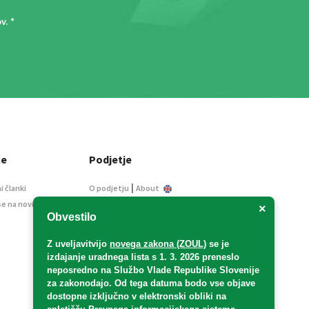
ov
. *
ce
Podjetje
|
i članki
O podjetju
About
se na novice
Kontakt
×
Obvestilo
Informacije javnega
značaja
Z uveljavitvijo
novega zakona (ZOUL)
se je
Oglaševanje
izdajanje uradnega lista s 1. 3. 2026 preneslo
Splošni pogoji
neposredno
na Službo Vlade Republike Slovenije
Izjava o varstvu osebnih
za zakonodajo
. Od tega datuma bodo vse objave
podatkov
dostopne izključno v elektronski obliki na