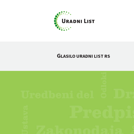
G
LASILO URADNI LIST RS