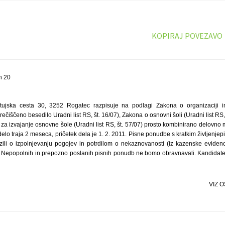
KOPIRAJ POVEZAVO
n 20
ujska cesta 30, 3252 Rogatec razpisuje na podlagi Zakona o organizaciji in
čiščeno besedilo Uradni list RS, št. 16/07), Zakona o osnovni šoli (Uradni list RS, 
 za izvajanje osnovne šole (Uradni list RS, št. 57/07) prosto kombinirano delovno me
lo traja 2 meseca, pričetek dela je 1. 2. 2011. Pisne ponudbe s kratkim življenj
zili o izpolnjevanju pogojev in potrdilom o nekaznovanosti (iz kazenske evide
 Nepopolnih in prepozno poslanih pisnih ponudb ne bomo obravnavali. Kandidate b
VIZ O