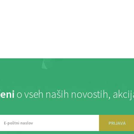
eni
o vseh naših novostih, akci
PRIJAVA