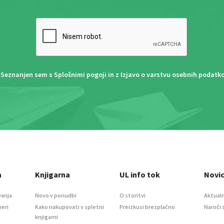
Seznanjen sem s
Splošnimi pogoji
in z
Izjavo o varstvu osebnih podatk
a
Knjigarna
UL info tok
Novi
vanja
Novo v ponudbi
O storitvi
Aktualn
meri
Kako nakupovati v spletni
Preizkusi brezplačno
Naroči 
knjigarni