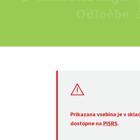
Prikazana vsebina je v skla
dostopne na
PISRS
.