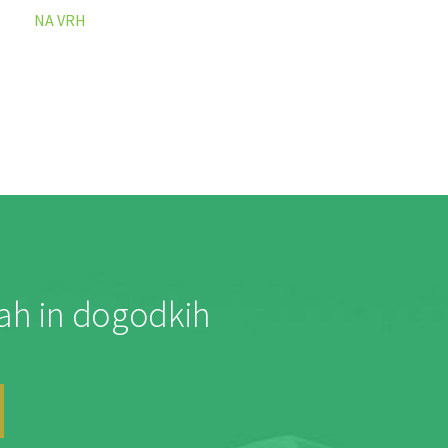
NA VRH
jah in dogodkih