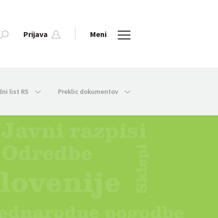
Prijava
Meni
dni list RS
Preklic dokumentov