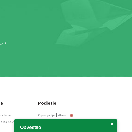
ov
. *
ce
Podjetje
|
i članki
O podjetju
About
se na novice
Kontakt
×
Obvestilo
Informacije javnega