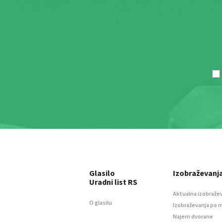
Glasilo
Izobraževanj
Uradni list RS
Aktualna izobraže
O glasilu
Izobraževanja po 
Najem dvorane