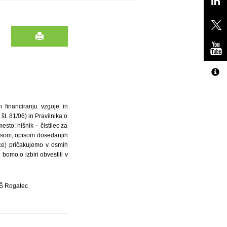
 financiranju vzgoje in
št. 81/06) in Pravilnika o
sto: hišnik – čistilec za
episom, opisom dosedanjih
nce) pričakujemo v osmih
omo o izbiri obvestili v
Š Rogatec