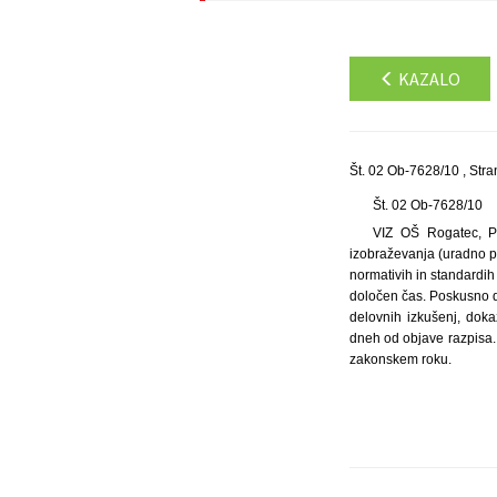
KAZALO
Št. 02 Ob-7628/10 , Stra
Št. 02 Ob-7628/10
VIZ OŠ Rogatec, Pt
izobraževanja (uradno pre
normativih in standardih
določen čas. Poskusno de
delovnih izkušenj, doka
dneh od objave razpisa.
zakonskem roku.