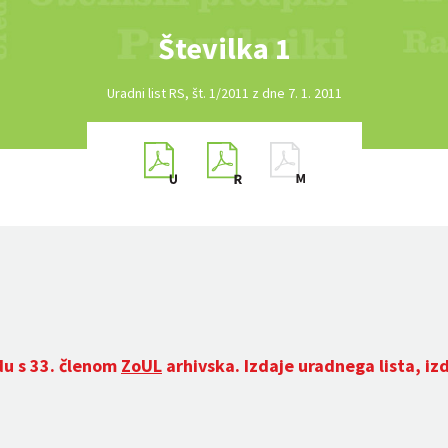
Številka 1
Uradni list RS, št. 1/2011 z dne 7. 1. 2011
du s 33. členom
ZoUL
arhivska. Izdaje uradnega lista, iz