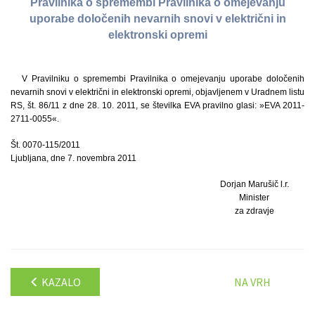
Pravilnika o spremembi Pravilnika o omejevanju
uporabe določenih nevarnih snovi v električni in
elektronski opremi
V Pravilniku o spremembi Pravilnika o omejevanju uporabe določenih
nevarnih snovi v električni in elektronski opremi, objavljenem v Uradnem listu
RS, št. 86/11 z dne 28. 10. 2011, se številka EVA pravilno glasi: »EVA 2011-
2711-0055«.
Št. 0070-115/2011
Ljubljana, dne 7. novembra 2011
Dorjan Marušič l.r.
Minister
za zdravje
KAZALO
NA VRH