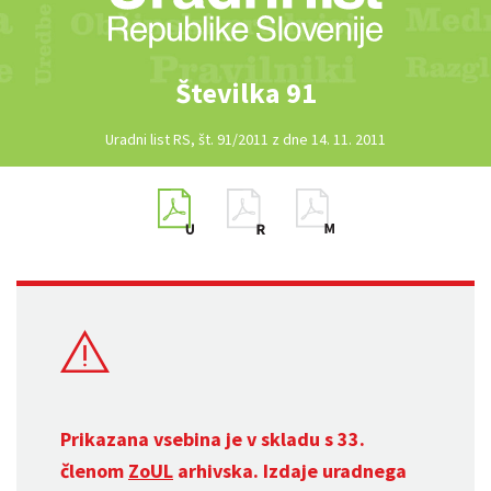
Številka 91
Uradni list RS, št. 91/2011 z dne 14. 11. 2011
Prikazana vsebina je v skladu s 33.
členom
ZoUL
arhivska. Izdaje uradnega