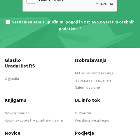
Seznanjen sem s
Splošnimi pogoji
in z
Izjavo o varstvu osebnih
podatkov
. *
Glasilo
Izobraževanja
Uradni list RS
Aktualna izobraževanja
O glasilu
Izobraževanja po meri
Najem dvorane
Knjigarna
UL info tok
Novo v ponudbi
O storitvi
Kako nakupovati v spletni knjigarni
Preizkusi brezplačno
Novice
Podjetje