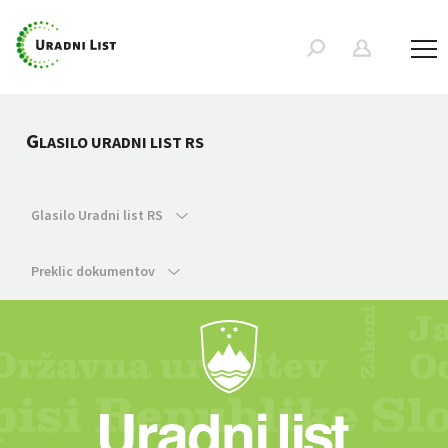
G
LASILO URADNI LIST RS
Glasilo Uradni list RS
Preklic dokumentov