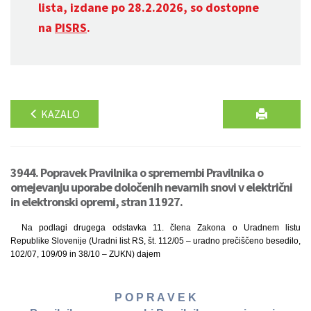
lista, izdane po 28.2.2026, so dostopne
na
PISRS
.
KAZALO
3944. Popravek Pravilnika o spremembi Pravilnika o
omejevanju uporabe določenih nevarnih snovi v električni
in elektronski opremi, stran 11927.
Na podlagi drugega odstavka 11. člena Zakona o Uradnem listu
Republike Slovenije (Uradni list RS, št. 112/05 – uradno prečiščeno besedilo,
102/07, 109/09 in 38/10 – ZUKN) dajem
P O P R A V E K