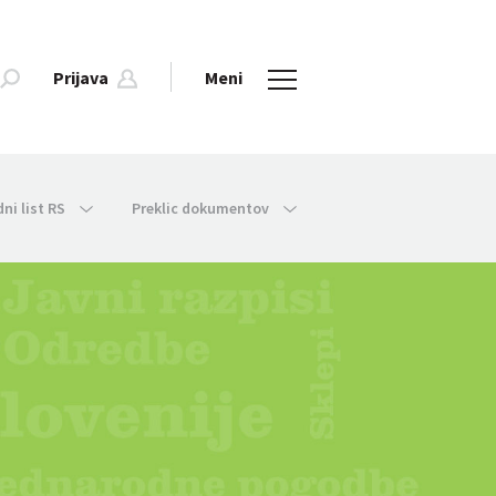
Prijava
Meni
dni list RS
Preklic dokumentov