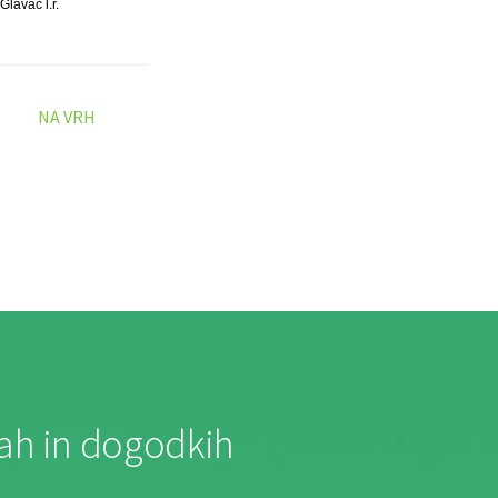
Glavač l.r.
NA VRH
jah in dogodkih