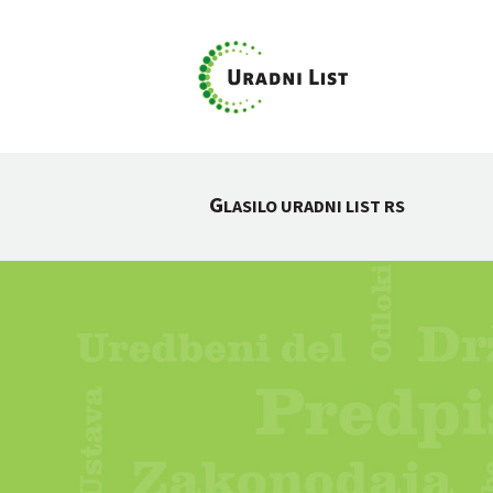
G
LASILO URADNI LIST RS