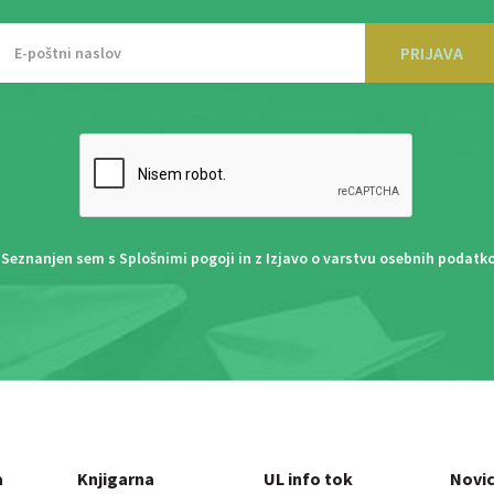
PRIJAVA
Seznanjen sem s
Splošnimi pogoji
in z
Izjavo o varstvu osebnih podatk
a
Knjigarna
UL info tok
Novi