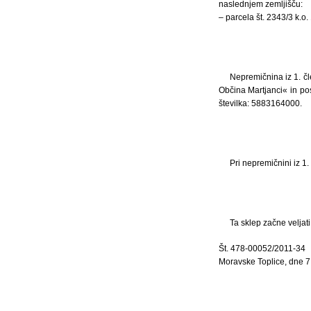
naslednjem zemljišču:
– parcela št. 2343/3 k.o
Nepremičnina iz 1. čl
Občina Martjanci« in po
številka: 5883164000.
Pri nepremičnini iz 1.
Ta sklep začne veljat
Št. 478-00052/2011-34
Moravske Toplice, dne 