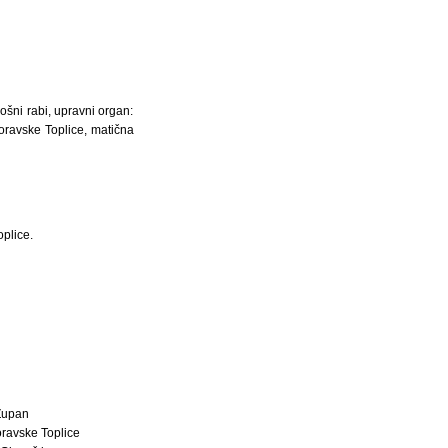
ošni rabi, upravni organ:
oravske Toplice, matična
oplice.
Župan
ravske Toplice