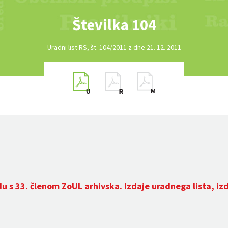
Številka 104
Uradni list RS, št. 104/2011 z dne 21. 12. 2011
du s 33. členom
ZoUL
arhivska. Izdaje uradnega lista, iz