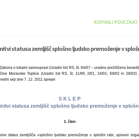
KOPIRAJ POVEZAVO
nitvi statusa zemljišč splošno ljudsko premoženje v splošn
Zakona o lokalni samoupravi (Uradni list RS, št. 94/07 – uradno prečiščeno besedil
čine Moravske Toplice (Uradni list RS, št. 11/99, 2/01, 24/01, 69/02 in 28/03)
redni seji dne 7. 12. 2011 sprejel
S K L E P
initvi statusa zemljišč splošno ljudsko premoženje v splošni
1. člen
ne status zemljišča »splošno ljudsko premoženje v splošni rabi, upravni orga