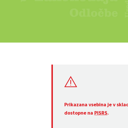
Prikazana vsebina je v skla
dostopne na
PISRS
.