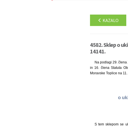
KAZALO
4582. Sklep o uki
14141.
Na podlagi 29. člena 
in 16. člena Statuta Ob
Moravske Toplice na 11. 
o uk
S tem sklepom se uki