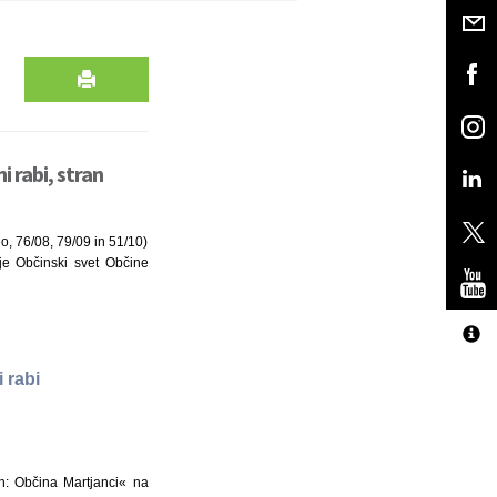
i rabi, stran
o, 76/08, 79/09 in 51/10)
 je Občinski svet Občine
 rabi
n: Občina Martjanci« na