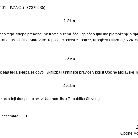
. 101 – IVANCI (ID 2329235).
2. člen
ena tega sklepa preneha imeti status zemljišča »splošno ljudsko premoženje v spl
stane last Občine Moravske Toplice, Moravske Toplice, Kranjčeva ulica 3, 9226 M
3. člen
 člena tega sklepa se dovoli vknjižba lastninske pravice v korist Občine Moravske T
4. člen
i naslednji dan po objavi v Uradnem listu Republike Slovenije.
7. decembra 2011
Občine Mo