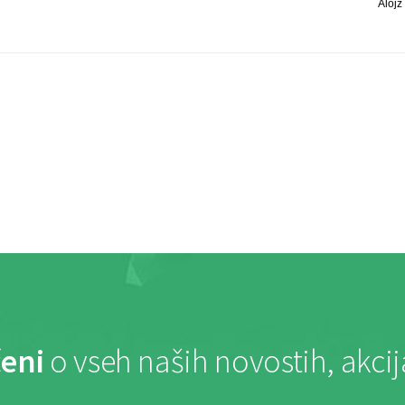
Alojz 
eni
o vseh naših novostih, akci