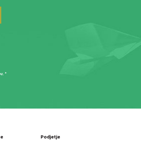
ov
. *
ce
Podjetje