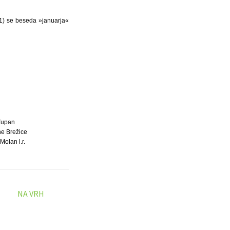
11) se beseda »januarja«
Župan
ne Brežice
Molan l.r.
NA VRH