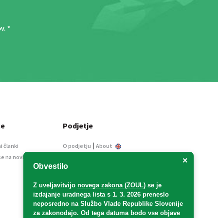
ov
. *
ce
Podjetje
|
i članki
O podjetju
About
se na novice
Kontakt
×
Obvestilo
Informacije javnega
značaja
Z uveljavitvijo
novega zakona (ZOUL)
se je
Oglaševanje
izdajanje uradnega lista s 1. 3. 2026 preneslo
Splošni pogoji
neposredno
na Službo Vlade Republike Slovenije
Izjava o varstvu osebnih
za zakonodajo
. Od tega datuma bodo vse objave