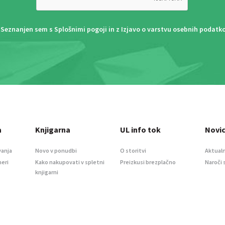
Seznanjen sem s
Splošnimi pogoji
in z
Izjavo o varstvu osebnih podatk
a
Knjigarna
UL info tok
Novi
vanja
Novo v ponudbi
O storitvi
Aktualn
meri
Kako nakupovati v spletni
Preizkusi brezplačno
Naroči 
knjigarni