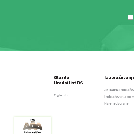
Glasilo
Izobraževanj
Uradni list RS
Aktualna izobraže
O glasilu
Izobraževanja po 
Najem dvorane