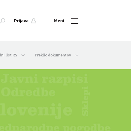
Prijava
Meni
dni list RS
Preklic dokumentov