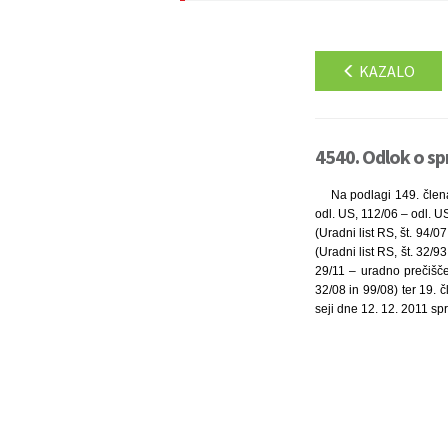
KAZALO
4540. Odlok o sp
Na podlagi 149. člena
odl. US, 112/06 – odl. U
(Uradni list RS, št. 94/
(Uradni list RS, št. 32/
29/11 – uradno prečišče
32/08 in 99/08) ter 19. 
seji dne 12. 12. 2011 spr