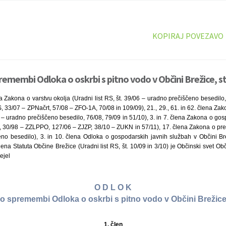
KOPIRAJ POVEZAVO
remembi Odloka o oskrbi s pitno vodo v Občini Brežice, s
 Zakona o varstvu okolja (Uradni list RS, št. 39/06 – uradno prečiščeno besedilo
S, 33/07 – ZPNačrt, 57/08 – ZFO-1A, 70/08 in 109/09), 21., 29., 61. in 62. člena Za
07 – uradno prečiščeno besedilo, 76/08, 79/09 in 51/10), 3. in 7. člena Zakona o go
93, 30/98 – ZZLPPO, 127/06 – ZJZP, 38/10 – ZUKN in 57/11), 17. člena Zakona o prekr
no besedilo), 3. in 10. člena Odloka o gospodarskih javnih službah v Občini Brež
člena Statuta Občine Brežice (Uradni list RS, št. 10/09 in 3/10) je Občinski svet Ob
ejel
O D L O K
o spremembi Odloka o oskrbi s pitno vodo v Občini Brežic
1. člen