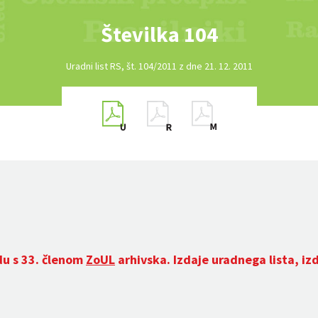
Številka 104
Uradni list RS, št. 104/2011 z dne 21. 12. 2011
du s 33. členom
ZoUL
arhivska. Izdaje uradnega lista, iz