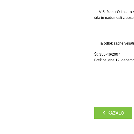
V 5. členu Odloka o 
črta in nadomesti z bese
Ta odlok začne veljat
Št. 355-46/2007
Brežice, dne 12. decem
KAZALO