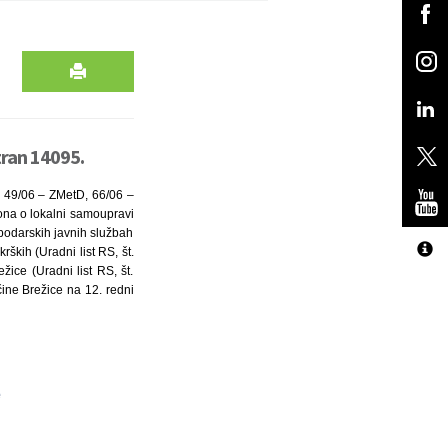
tran 14095.
, 49/06 – ZMetD, 66/06 –
kona o lokalni samoupravi
spodarskih javnih službah
ških (Uradni list RS, št.
ice (Uradni list RS, št.
čine Brežice na 12. redni
e