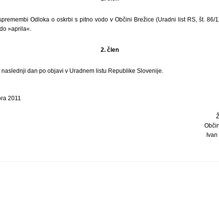
spremembi Odloka o oskrbi s pitno vodo v Občini Brežice (Uradni list RS, št. 86/
do »aprila«.
2. člen
i naslednji dan po objavi v Uradnem listu Republike Slovenije.
bra 2011
Obči
Ivan 