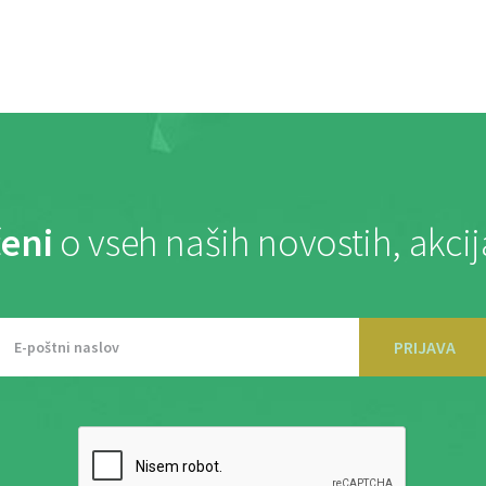
eni
o vseh naših novostih, akci
PRIJAVA