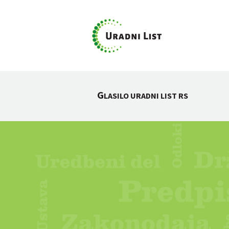
G
LASILO URADNI LIST RS