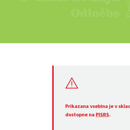
Prikazana vsebina je v skla
dostopne na
PISRS
.