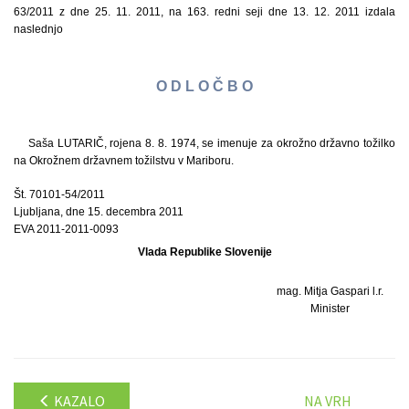
63/2011 z dne 25. 11. 2011, na 163. redni seji dne 13. 12. 2011 izdala
naslednjo
O D L O Č B O
Saša LUTARIČ, rojena 8. 8. 1974, se imenuje za okrožno državno tožilko
na Okrožnem državnem tožilstvu v Mariboru.
Št. 70101-54/2011
Ljubljana, dne 15. decembra 2011
EVA 2011-2011-0093
Vlada Republike Slovenije
mag. Mitja Gaspari l.r.
Minister
KAZALO
NA VRH