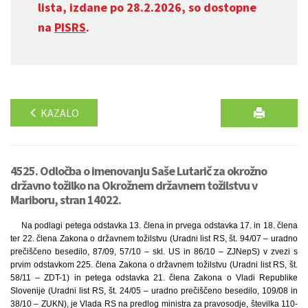
lista, izdane po 28.2.2026, so dostopne
na
PISRS
.
KAZALO
4525. Odločba o imenovanju Saše Lutarič za okrožno
državno tožilko na Okrožnem državnem tožilstvu v
Mariboru, stran 14022.
Na podlagi petega odstavka 13. člena in prvega odstavka 17. in 18. člena
ter 22. člena Zakona o državnem tožilstvu (Uradni list RS, št. 94/07 – uradno
prečiščeno besedilo, 87/09, 57/10 – skl. US in 86/10 – ZJNepS) v zvezi s
prvim odstavkom 225. člena Zakona o državnem tožilstvu (Uradni list RS, št.
58/11 – ZDT-1) in petega odstavka 21. člena Zakona o Vladi Republike
Slovenije (Uradni list RS, št. 24/05 – uradno prečiščeno besedilo, 109/08 in
38/10 – ZUKN), je Vlada RS na predlog ministra za pravosodje, številka 110-