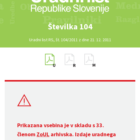
Številka 104
Uradni list RS, št. 104/2011 z dne 21. 12. 2011
Prikazana vsebina je v skladu s 33.
členom
ZoUL
arhivska. Izdaje uradnega