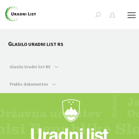
G
LASILO URADNI LIST RS
Glasilo Uradni list RS
Preklic dokumentov