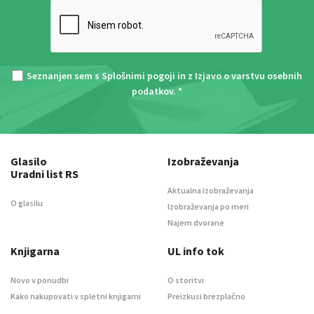
Seznanjen sem s
Splošnimi pogoji
in z
Izjavo o varstvu osebnih
podatkov
. *
Glasilo
Izobraževanja
Uradni list RS
Aktualna izobraževanja
O glasilu
Izobraževanja po meri
Najem dvorane
Knjigarna
UL info tok
Novo v ponudbi
O storitvi
Kako nakupovati v spletni knjigarni
Preizkusi brezplačno