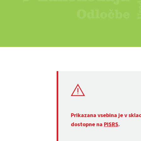
Prikazana vsebina je v skla
dostopne na
PISRS
.