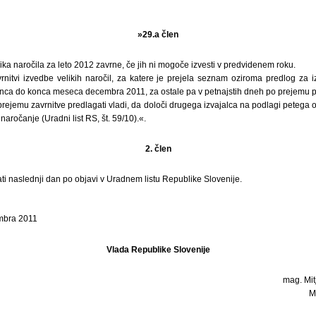
»29.a člen
lika naročila za leto 2012 zavrne, če jih ni mogoče izvesti v predvidenem roku.
rnitvi izvedbe velikih naročil, za katere je prejela seznam oziroma predlog za i
anca do konca meseca decembra 2011, za ostale pa v petnajstih dneh po prejemu p
rejemu zavrnitve predlagati vladi, da določi drugega izvajalca na podlagi petega 
 naročanje (Uradni list RS, št. 59/10).«.
2. člen
ti naslednji dan po objavi v Uradnem listu Republike Slovenije.
embra 2011
Vlada Republike Slovenije
mag. Mitj
M