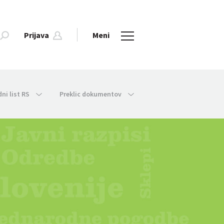
Prijava
Meni
dni list RS
Preklic dokumentov