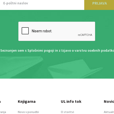
PRIJAVA
Seznanjen sem s
Splošnimi pogoji
in z
Izjavo o varstvu osebnih podatk
a
Knjigarna
UL info tok
Novi
vanja
Novo v ponudbi
O storitvi
Aktualn