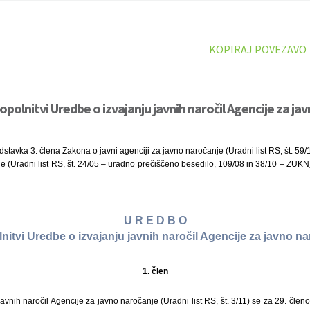
KOPIRAJ POVEZAVO
polnitvi Uredbe o izvajanju javnih naročil Agencije za ja
stavka 3. člena Zakona o javni agenciji za javno naročanje (Uradni list RS, št. 59/
e (Uradni list RS, št. 24/05 – uradno prečiščeno besedilo, 109/08 in 38/10 – ZUK
U R E D B O
nitvi Uredbe o izvajanju javnih naročil Agencije za javno n
1. člen
javnih naročil Agencije za javno naročanje (Uradni list RS, št. 3/11) se za 29. člen