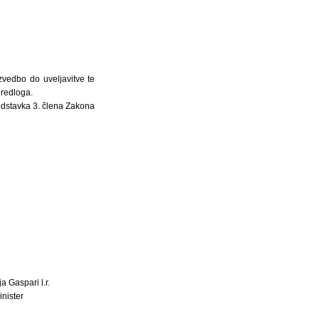
zvedbo do uveljavitve te
redloga.
odstavka 3. člena Zakona
a Gaspari l.r.
inister