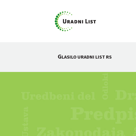
G
LASILO URADNI LIST RS