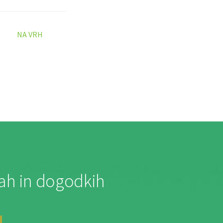
NA VRH
jah in dogodkih