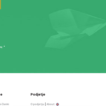
ov
. *
ce
Podjetje
|
i članki
O podjetju
About