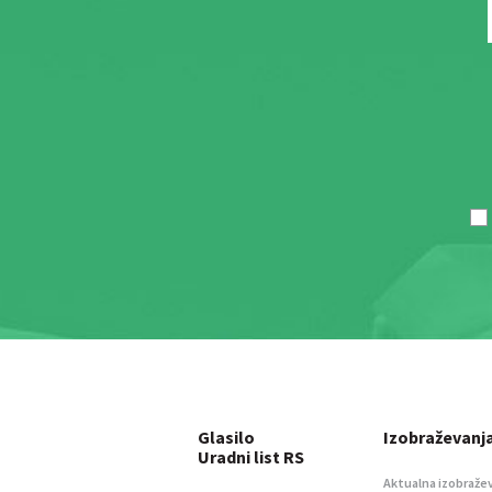
Glasilo
Izobraževanj
Uradni list RS
Aktualna izobraže