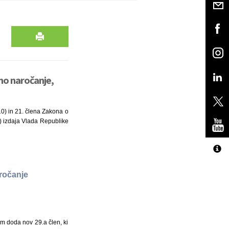
vno naročanje,
10) in 21. člena Zakona o
N) izdaja Vlada Republike
aročanje
om doda nov 29.a člen, ki