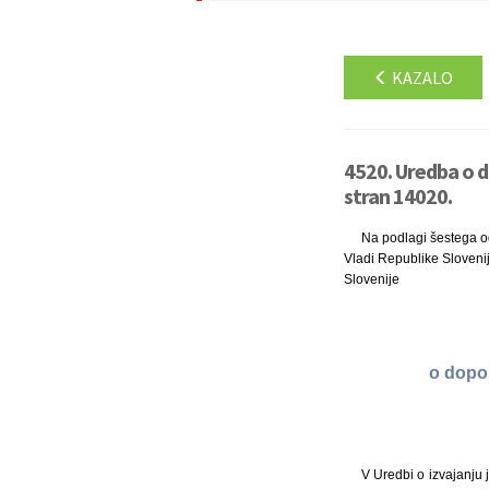
KAZALO
4520. Uredba o do
stran 14020.
Na podlagi šestega od
Vladi Republike Slovenij
Slovenije
o dopol
V Uredbi o izvajanju 