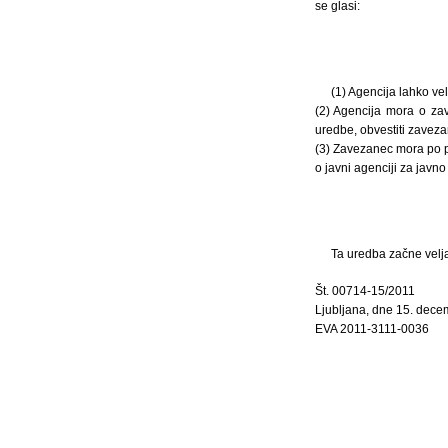
se glasi:
(1) Agencija lahko ve
(2) Agencija mora o zav
uredbe, obvestiti zavez
(3) Zavezanec mora po p
o javni agenciji za javno
Ta uredba začne velja
Št. 00714-15/2011
Ljubljana, dne 15. dec
EVA 2011-3111-0036