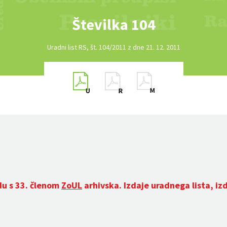
Številka 104
Uradni list RS, št. 104/2011 z dne 21. 12. 2011
du s 33. členom
ZoUL
arhivska. Izdaje uradnega lista, iz