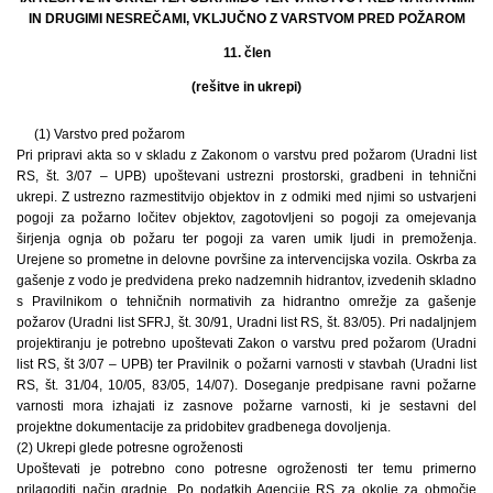
IN DRUGIMI NESREČAMI, VKLJUČNO Z VARSTVOM PRED POŽAROM
11. člen
(rešitve in ukrepi)
(1) Varstvo pred požarom
Pri pripravi akta so v skladu z Zakonom o varstvu pred požarom (Uradni list
RS, št. 3/07 – UPB) upoštevani ustrezni prostorski, gradbeni in tehnični
ukrepi. Z ustrezno razmestitvijo objektov in z odmiki med njimi so ustvarjeni
pogoji za požarno ločitev objektov, zagotovljeni so pogoji za omejevanja
širjenja ognja ob požaru ter pogoji za varen umik ljudi in premoženja.
Urejene so prometne in delovne površine za intervencijska vozila. Oskrba za
gašenje z vodo je predvidena preko nadzemnih hidrantov, izvedenih skladno
s Pravilnikom o tehničnih normativih za hidrantno omrežje za gašenje
požarov (Uradni list SFRJ, št. 30/91, Uradni list RS, št. 83/05). Pri nadaljnjem
projektiranju je potrebno upoštevati Zakon o varstvu pred požarom (Uradni
list RS, št 3/07 – UPB) ter Pravilnik o požarni varnosti v stavbah (Uradni list
RS, št. 31/04, 10/05, 83/05, 14/07). Doseganje predpisane ravni požarne
varnosti mora izhajati iz zasnove požarne varnosti, ki je sestavni del
projektne dokumentacije za pridobitev gradbenega dovoljenja.
(2) Ukrepi glede potresne ogroženosti
Upoštevati je potrebno cono potresne ogroženosti ter temu primerno
prilagoditi način gradnje. Po podatkih Agencije RS za okolje za območje