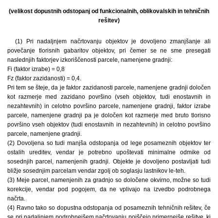
(velikost dopustnih odstopanj od funkcionalnih, oblikovalskih in tehničnih
rešitev)
(1) Pri nadaljnjem načrtovanju objektov je dovoljeno zmanjšanje ali
povečanje tlorisnih gabaritov objektov, pri čemer se ne sme presegati
naslednjih faktorjev izkoriščenosti parcele, namenjene gradnji:
Fi (faktor izrabe) = 0,8
Fz (faktor zazidanosti) = 0,4.
Pri tem se šteje, da je faktor zazidanosti parcele, namenjene gradnji določen
kot razmerje med zazidano površino (vseh objektov, tudi enostavnih in
nezahtevnih) in celotno površino parcele, namenjene gradnji, faktor izrabe
parcele, namenjene gradnji pa je določen kot razmerje med bruto tlorisno
površino vseh objektov (tudi enostavnih in nezahtevnih) in celotno površino
parcele, namenjene gradnji.
(2) Dovoljena so tudi manjša odstopanja od lege posameznih objektov ter
ostalih ureditev, vendar je potrebno upoštevati minimalne odmike od
sosednjih parcel, namenjenih gradnji. Objekte je dovoljeno postavljati tudi
bližje sosednjim parcelam vendar zgolj ob soglasju lastnikov le-teh.
(3) Meje parcel, namenjenih za gradnjo so določene okvirno, možne so tudi
korekcije, vendar pod pogojem, da ne vplivajo na izvedbo podrobnega
načrta.
(4) Ravno tako so dopustna odstopanja od posameznih tehničnih rešitev, če
se pri nadaljnjem podrobnejšem načrtovanju poiščejo primernejše rešitve, ki