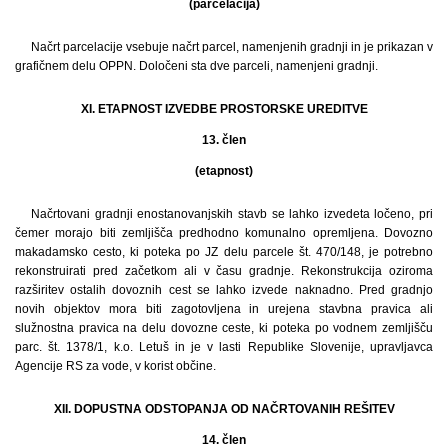
(parcelacija)
Načrt parcelacije vsebuje načrt parcel, namenjenih gradnji in je prikazan v
grafičnem delu OPPN. Določeni sta dve parceli, namenjeni gradnji.
XI. ETAPNOST IZVEDBE PROSTORSKE UREDITVE
13. člen
(etapnost)
Načrtovani gradnji enostanovanjskih stavb se lahko izvedeta ločeno, pri
čemer morajo biti zemljišča predhodno komunalno opremljena. Dovozno
makadamsko cesto, ki poteka po JZ delu parcele št. 470/148, je potrebno
rekonstruirati pred začetkom ali v času gradnje. Rekonstrukcija oziroma
razširitev ostalih dovoznih cest se lahko izvede naknadno. Pred gradnjo
novih objektov mora biti zagotovljena in urejena stavbna pravica ali
služnostna pravica na delu dovozne ceste, ki poteka po vodnem zemljišču
parc. št. 1378/1, k.o. Letuš in je v lasti Republike Slovenije, upravljavca
Agencije RS za vode, v korist občine.
XII. DOPUSTNA ODSTOPANJA OD NAČRTOVANIH REŠITEV
14. člen