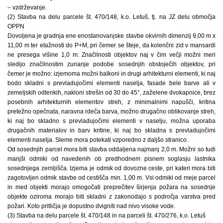
– vzdrževanje.
(2) Stavba na delu parcele št. 470/148, k.o. Letuš, tj. na JZ delu območja
OPPN
Dovoljena je gradnja ene enostanovanjske stavbe okvirnih dimenzij 9,00 m x
11,00 m ter etažnosti do P+M, pri čemer se šteje, da kolenčni zid v mansardi
ne presega višine 1,0 m. Značilnosti objektov naj v čim večji možni meri
sledijo značilnostim zunanje podobe sosednjih obstoječih objektov, pri
čemer je možno: izjemoma možni balkoni in drugi arhitekturni elementi, ki naj
bodo skladni s prevladujočimi elementi naselja, fasade bele barve ali v
zemeljskih odtenkih, nakloni strešin od 30 do 45°, zaželene dvokapnice, brez
posebnih arhitekturnih elementov streh, z minimalnimi napušči, kritina
pretežno opečnata, naravna rdeča barva, možno drugačno oblikovanje streh,
ki naj bo skladno s prevladujočimi elementi v naselju, možna uporaba
drugačnih materialov in barv kritine, ki naj bo skladna s prevladujočimi
elementi naselja. Sleme mora potekati vzporedno z daljšo stranico.
Od sosednjih parcel mora biti stavba oddaljena najmanj 2,0 m. Možni so tudi
manjši odmiki od navedenih ob predhodnem pisnem soglasju lastnika
sosednjega zemljišča. Izjema je odmik od dovozne ceste, pri kateri mora biti
zagotovljen odmik stavbe od cestišča min. 1,00 m. Vsi odmiki od meje parcel
in med objekti morajo omogočati preprečitev širjenja požara na sosednje
objekte oziroma morajo biti skladni z zakonodajo s področja varstva pred
požari. Koto pritličja je dopustno dvigniti nad nivo visoke vode.
(3) Stavba na delu parcele št. 470/148 in na parceli št. 470/276, k.o. Letuš