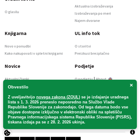
Aktualna izobraževanja
O glasilu
Izobraževanja po meri
Najem dvorane
Knjigarna
UL info tok
Novo v ponudbi
O storitvi
Kako nakupovati v spletni knjigarni
Preizkusi brezplačno
Novice
Podjetje
|
Aktualni članki
O podjetju
About
×
Naroči se na novice
Kontakt
Obvestilo
Informacije javnega značaja
Z uveljavitvijo
novega zakona (ZOUL)
se je
izdajanje uradnega
Oglaševanje
lista s 1. 3. 2026 preneslo
neposredno
na Službo Vlade
Republike Slovenije za zakonodajo
. Od tega datuma bodo vse
Splošni pogoji
objave dostopne izključno v elektronski obliki na spletišču
Izjava o varstvu osebnih podatkov
Pravnega informacijskega sistema Republike Slovenije (PISRS),
E-dražbe
tiskana izdaja pa se z 28. 2. 2026 ukinja.