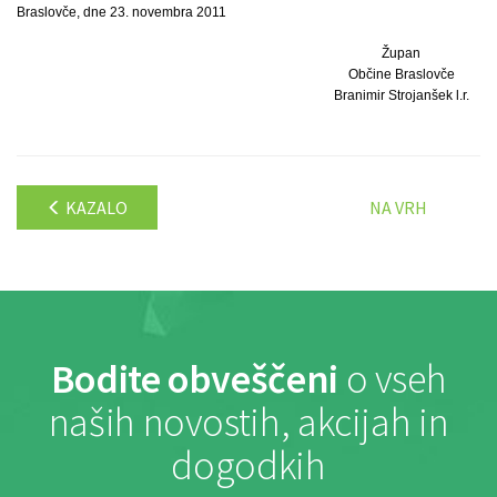
Braslovče, dne 23. novembra 2011
Župan
Občine Braslovče
Branimir Strojanšek l.r.
KAZALO
NA VRH
Bodite obveščeni
o vseh
naših novostih, akcijah in
dogodkih