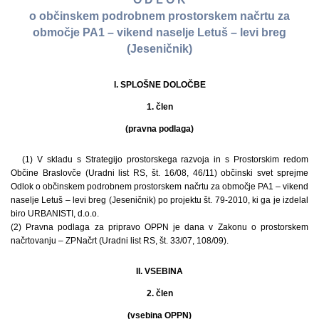
o občinskem podrobnem prostorskem načrtu za
območje PA1 – vikend naselje Letuš – levi breg
(Jeseničnik)
I. SPLOŠNE DOLOČBE
1. člen
(pravna podlaga)
(1) V skladu s Strategijo prostorskega razvoja in s Prostorskim redom
Občine Braslovče (Uradni list RS, št. 16/08, 46/11) občinski svet sprejme
Odlok o občinskem podrobnem prostorskem načrtu za območje PA1 – vikend
naselje Letuš – levi breg (Jeseničnik) po projektu št. 79-2010, ki ga je izdelal
biro URBANISTI, d.o.o.
(2) Pravna podlaga za pripravo OPPN je dana v Zakonu o prostorskem
načrtovanju – ZPNačrt (Uradni list RS, št. 33/07, 108/09).
II. VSEBINA
2. člen
(vsebina OPPN)