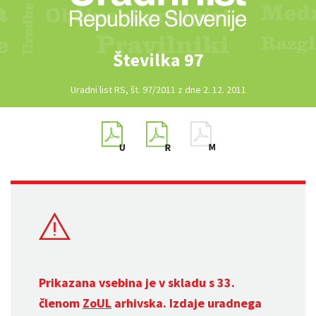
Številka 97
Uradni list RS, št. 97/2011 z dne 2. 12. 2011
Prikazana vsebina je v skladu s 33.
členom
ZoUL
arhivska. Izdaje uradnega