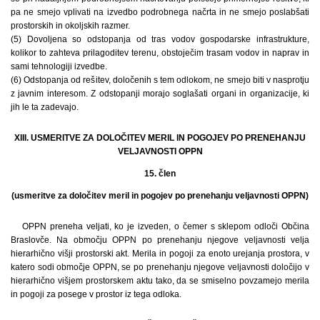
pa ne smejo vplivati na izvedbo podrobnega načrta in ne smejo poslabšati
prostorskih in okoljskih razmer.
(5) Dovoljena so odstopanja od tras vodov gospodarske infrastrukture,
kolikor to zahteva prilagoditev terenu, obstoječim trasam vodov in naprav in
sami tehnologiji izvedbe.
(6) Odstopanja od rešitev, določenih s tem odlokom, ne smejo biti v nasprotju
z javnim interesom. Z odstopanji morajo soglašati organi in organizacije, ki
jih le ta zadevajo.
XIII. USMERITVE ZA DOLOČITEV MERIL IN POGOJEV PO PRENEHANJU
VELJAVNOSTI OPPN
15. člen
(usmeritve za določitev meril in pogojev po prenehanju veljavnosti OPPN)
OPPN preneha veljati, ko je izveden, o čemer s sklepom odloči Občina
Braslovče. Na območju OPPN po prenehanju njegove veljavnosti velja
hierarhično višji prostorski akt. Merila in pogoji za enoto urejanja prostora, v
katero sodi območje OPPN, se po prenehanju njegove veljavnosti določijo v
hierarhično višjem prostorskem aktu tako, da se smiselno povzamejo merila
in pogoji za posege v prostor iz tega odloka.