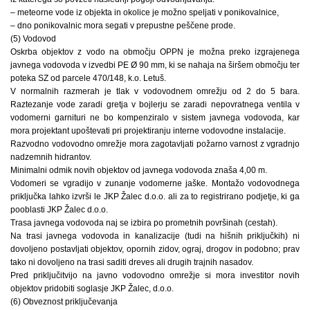
– meteorne vode iz objekta in okolice je možno speljati v ponikovalnice,
– dno ponikovalnic mora segati v prepustne peščene prode.
(5) Vodovod
Oskrba objektov z vodo na območju OPPN je možna preko izgrajenega
javnega vodovoda v izvedbi PE Ø 90 mm, ki se nahaja na širšem območju ter
poteka SZ od parcele 470/148, k.o. Letuš.
V normalnih razmerah je tlak v vodovodnem omrežju od 2 do 5 bara.
Raztezanje vode zaradi gretja v bojlerju se zaradi nepovratnega ventila v
vodomerni garnituri ne bo kompenziralo v sistem javnega vodovoda, kar
mora projektant upoštevati pri projektiranju interne vodovodne instalacije.
Razvodno vodovodno omrežje mora zagotavljati požarno varnost z vgradnjo
nadzemnih hidrantov.
Minimalni odmik novih objektov od javnega vodovoda znaša 4,00 m.
Vodomeri se vgradijo v zunanje vodomerne jaške. Montažo vodovodnega
priključka lahko izvrši le JKP Žalec d.o.o. ali za to registrirano podjetje, ki ga
pooblasti JKP Žalec d.o.o.
Trasa javnega vodovoda naj se izbira po prometnih površinah (cestah).
Na trasi javnega vodovoda in kanalizacije (tudi na hišnih priključkih) ni
dovoljeno postavljati objektov, opornih zidov, ograj, drogov in podobno; prav
tako ni dovoljeno na trasi saditi dreves ali drugih trajnih nasadov.
Pred priključitvijo na javno vodovodno omrežje si mora investitor novih
objektov pridobiti soglasje JKP Žalec, d.o.o.
(6) Obveznost priključevanja