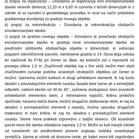
a) pogoji za legalizacijo – Dovoljena je legalizacija ene enostanovanjske
stavbe okvirnih dimenzij 12,20 m x 6,60 m oziroma v točnih dimenzijah in z
odmiki, ki so razvidni iz geodetskega posnetka, in sicer na način pridobitve
gradbenega dovoljenja za gradnjo novega objekta.
b) pogoji za rekonstrukcijo – Dovoljena je rekonstrukcija obstoječe
enostanovanjske stavbe.
c) pogoji za gradnjo novega objekta – Dovoljeno je povečanje obstoječe
enostanovanjske stavbe in gradnja nove enostanovanjske stavbe ob
predhodni odstranitvi obstoječega objekta v dimenzijah, ki ustrezajo
pogojem izkoriščenosti parcele, namenjene gradnji iz 14. člena tega odloka
ter etažnosti do P+M, pri čemer se šteje, da kolenčni zid v mansardi ne
presega višine 1,0 m. Značilnosti objekta naj v čim večji možni meri sledi
značilnostim zunanje podobe sosednjih obstoječih objektov, pri čemer je
možno: izjemoma možni balkoni in drugi arhitekturni elementi, ki naj bodo
skladni s prevladujočimi elementi naselja, fasade bele barve ali v zemeljskih
odtenkih, nakloni strešin od 30 do 45°, zaželene dvokapnice, brez posebnih
arhitekturnih elementov streh, z minimalnimi napušči, kritina pretežno
opečnata, naravna rdeča barva, možno drugačno oblikovanje streh, ki naj bo
skladno s prevladujočimi elementi v naselju, možna uporaba drugačnih
materialov in barv kritine, ki naj bo skladna s prevladujočimi elementi
naselja. Sleme mora potekati vzporedno z daljšo stranico. Od sosednjih
parcel mora biti stavba oddaljena najmanj 2,0 m. Možni so tudi manjši odmiki
od navedenih ob predhodnem pisnem soglasju lastnika sosednjega
zemljišča. Izjema je odmik od dovozne ceste, pri kateri mora biti zagotovljen