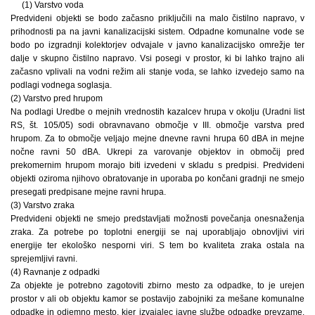
(1) Varstvo voda
Predvideni objekti se bodo začasno priključili na malo čistilno napravo, v
prihodnosti pa na javni kanalizacijski sistem. Odpadne komunalne vode se
bodo po izgradnji kolektorjev odvajale v javno kanalizacijsko omrežje ter
dalje v skupno čistilno napravo. Vsi posegi v prostor, ki bi lahko trajno ali
začasno vplivali na vodni režim ali stanje voda, se lahko izvedejo samo na
podlagi vodnega soglasja.
(2) Varstvo pred hrupom
Na podlagi Uredbe o mejnih vrednostih kazalcev hrupa v okolju (Uradni list
RS, št. 105/05) sodi obravnavano območje v III. območje varstva pred
hrupom. Za to območje veljajo mejne dnevne ravni hrupa 60 dBA in mejne
nočne ravni 50 dBA. Ukrepi za varovanje objektov in območij pred
prekomernim hrupom morajo biti izvedeni v skladu s predpisi. Predvideni
objekti oziroma njihovo obratovanje in uporaba po končani gradnji ne smejo
presegati predpisane mejne ravni hrupa.
(3) Varstvo zraka
Predvideni objekti ne smejo predstavljati možnosti povečanja onesnaženja
zraka. Za potrebe po toplotni energiji se naj uporabljajo obnovljivi viri
energije ter ekološko nesporni viri. S tem bo kvaliteta zraka ostala na
sprejemljivi ravni.
(4) Ravnanje z odpadki
Za objekte je potrebno zagotoviti zbirno mesto za odpadke, to je urejen
prostor v ali ob objektu kamor se postavijo zabojniki za mešane komunalne
odpadke in odjemno mesto, kjer izvajalec javne službe odpadke prevzame.