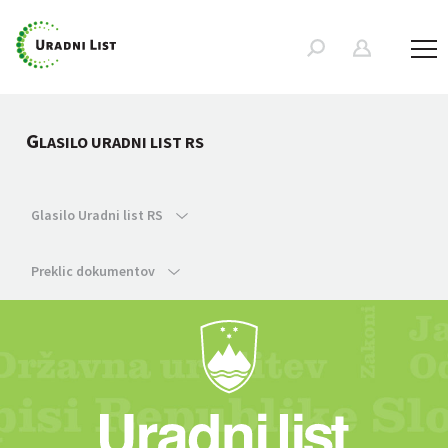
G
LASILO URADNI LIST RS
Glasilo Uradni list RS
Preklic dokumentov