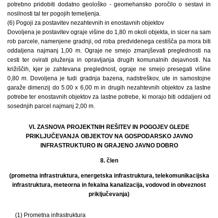
potrebno pridobiti dodatno geološko - geomehansko poročilo o sestavi in
nosilnosti tal ter pogojih temeljenja.
(6) Pogoji za postavitev nezahtevnih in enostavnih objektov
Dovoljena je postavitev ograje višine do 1,80 m okoli objekta, in sicer na sam
rob parcele, namenjene gradnji, od roba predvidenega cestišča pa mora biti
oddaljena najmanj 1,00 m. Ograje ne smejo zmanjševati preglednosti na
cesti ter ovirati pluženja in opravljanja drugih komunalnih dejavnosti. Na
križiščih, kjer je zahtevana preglednost, ograje ne smejo presegati višine
0,80 m. Dovoljena je tudi gradnja bazena, nadstreškov, ute in samostojne
garaže dimenzij do 5.00 x 6,00 m in drugih nezahtevnih objektov za lastne
potrebe ter enostavnih objektov za lastne potrebe, ki morajo biti oddaljeni od
sosednjih parcel najmanj 2,00 m.
VI. ZASNOVA PROJEKTNIH REŠITEV IN POGOJEV GLEDE
PRIKLJUČEVANJA OBJEKTOV NA GOSPODARSKO JAVNO
INFRASTRUKTURO IN GRAJENO JAVNO DOBRO
8. člen
(prometna infrastruktura, energetska infrastruktura, telekomunikacijska
infrastruktura, meteorna in fekalna kanalizacija, vodovod in obveznost
priključevanja)
(1) Prometna infrastruktura