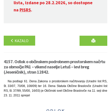
lista, izdane po 28.2.2026, so dostopne
na
PISRS
.
KAZALO
4157. Odlok o občinskem podrobnem prostorskem načrtu
za območje PA1 – vikend naselje Letuš – levi breg
(Jeseničnik), stran 12842.
Na podlagi 61. člena Zakona o prostorskem načrtovanju (Uradni list RS,
št. 33/07, 70/08, 108/09) ter 16. člena Statuta Občine Braslovče (Uradni list
RS, št. 37/99, 55/00, 16/03) je Občinski svet Občine Braslovče na 11. seji dne
23. 11. 2011 sprejel
O D L O K