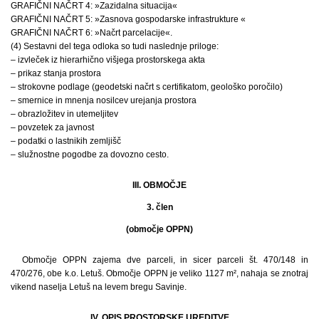
GRAFIČNI NAČRT 4: »Zazidalna situacija«
GRAFIČNI NAČRT 5: »Zasnova gospodarske infrastrukture «
GRAFIČNI NAČRT 6: »Načrt parcelacije«.
(4) Sestavni del tega odloka so tudi naslednje priloge:
– izvleček iz hierarhično višjega prostorskega akta
– prikaz stanja prostora
– strokovne podlage (geodetski načrt s certifikatom, geološko poročilo)
– smernice in mnenja nosilcev urejanja prostora
– obrazložitev in utemeljitev
– povzetek za javnost
– podatki o lastnikih zemljišč
– služnostne pogodbe za dovozno cesto.
III. OBMOČJE
3. člen
(območje OPPN)
Območje OPPN zajema dve parceli, in sicer parceli št. 470/148 in
470/276, obe k.o. Letuš. Območje OPPN je veliko 1127 m², nahaja se znotraj
vikend naselja Letuš na levem bregu Savinje.
IV. OPIS PROSTORSKE UREDITVE