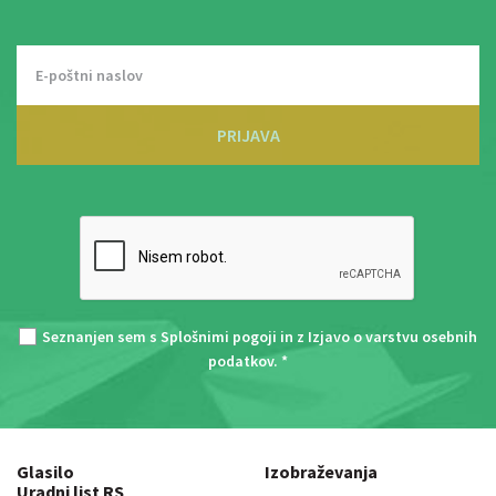
PRIJAVA
Seznanjen sem s
Splošnimi pogoji
in z
Izjavo o varstvu osebnih
podatkov
. *
Glasilo
Izobraževanja
Uradni list RS