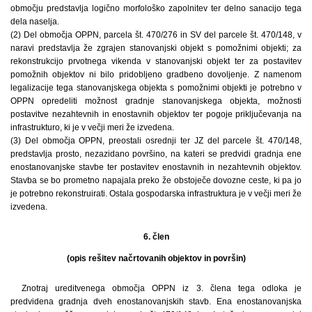
območju predstavlja logično morfološko zapolnitev ter delno sanacijo tega
dela naselja.
(2) Del območja OPPN, parcela št. 470/276 in SV del parcele št. 470/148, v
naravi predstavlja že zgrajen stanovanjski objekt s pomožnimi objekti; za
rekonstrukcijo prvotnega vikenda v stanovanjski objekt ter za postavitev
pomožnih objektov ni bilo pridobljeno gradbeno dovoljenje. Z namenom
legalizacije tega stanovanjskega objekta s pomožnimi objekti je potrebno v
OPPN opredeliti možnost gradnje stanovanjskega objekta, možnosti
postavitve nezahtevnih in enostavnih objektov ter pogoje priključevanja na
infrastrukturo, ki je v večji meri že izvedena.
(3) Del območja OPPN, preostali osrednji ter JZ del parcele št. 470/148,
predstavlja prosto, nezazidano površino, na kateri se predvidi gradnja ene
enostanovanjske stavbe ter postavitev enostavnih in nezahtevnih objektov.
Stavba se bo prometno napajala preko že obstoječe dovozne ceste, ki pa jo
je potrebno rekonstruirati. Ostala gospodarska infrastruktura je v večji meri že
izvedena.
6. člen
(opis rešitev načrtovanih objektov in površin)
Znotraj ureditvenega območja OPPN iz 3. člena tega odloka je
predvidena gradnja dveh enostanovanjskih stavb. Ena enostanovanjska