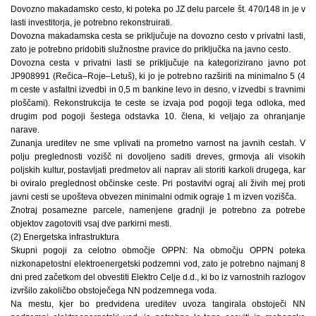
Dovozno makadamsko cesto, ki poteka po JZ delu parcele št. 470/148 in je v
lasti investitorja, je potrebno rekonstruirati.
Dovozna makadamska cesta se priključuje na dovozno cesto v privatni lasti,
zato je potrebno pridobiti služnostne pravice do priključka na javno cesto.
Dovozna cesta v privatni lasti se priključuje na kategorizirano javno pot
JP908991 (Rečica–Roje–Letuš), ki jo je potrebno razširiti na minimalno 5 (4
m ceste v asfaltni izvedbi in 0,5 m bankine levo in desno, v izvedbi s travnimi
ploščami). Rekonstrukcija te ceste se izvaja pod pogoji tega odloka, med
drugim pod pogoji šestega odstavka 10. člena, ki veljajo za ohranjanje
narave.
Zunanja ureditev ne sme vplivati na prometno varnost na javnih cestah. V
polju preglednosti vozišč ni dovoljeno saditi dreves, grmovja ali visokih
poljskih kultur, postavljati predmetov ali naprav ali storiti karkoli drugega, kar
bi oviralo preglednost občinske ceste. Pri postavitvi ograj ali živih mej proti
javni cesti se upošteva obvezen minimalni odmik ograje 1 m izven vozišča.
Znotraj posamezne parcele, namenjene gradnji je potrebno za potrebe
objektov zagotoviti vsaj dve parkirni mesti.
(2) Energetska infrastruktura
Skupni pogoji za celotno območje OPPN: Na območju OPPN poteka
nizkonapetostni elektroenergetski podzemni vod, zato je potrebno najmanj 8
dni pred začetkom del obvestiti Elektro Celje d.d., ki bo iz varnostnih razlogov
izvršilo zakoličbo obstoječega NN podzemnega voda.
Na mestu, kjer bo predvidena ureditev uvoza tangirala obstoječi NN