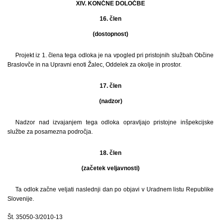
XIV. KONČNE DOLOČBE
16. člen
(dostopnost)
Projekt iz 1. člena tega odloka je na vpogled pri pristojnih službah Občine
Braslovče in na Upravni enoti Žalec, Oddelek za okolje in prostor.
17. člen
(nadzor)
Nadzor nad izvajanjem tega odloka opravljajo pristojne inšpekcijske
službe za posamezna področja.
18. člen
(začetek veljavnosti)
Ta odlok začne veljati naslednji dan po objavi v Uradnem listu Republike
Slovenije.
Št. 35050-3/2010-13