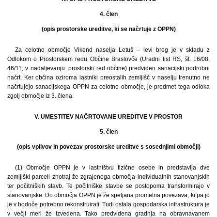
4. člen
(opis prostorske ureditve, ki se načrtuje z OPPN)
Za celotno območje Vikend naselja Letuš – levi breg je v skladu z
Odlokom o Prostorskem redu Občine Braslovče (Uradni list RS, št. 16/08,
46/11; v nadaljevanju: prostorski red občine) predviden sanacijski podrobni
načrt. Ker občina oziroma lastniki preostalih zemljišč v naselju trenutno ne
načrtujejo sanacijskega OPPN za celotno območje, je predmet tega odloka
zgolj območje iz 3. člena.
V. UMESTITEV NAČRTOVANE UREDITVE V PROSTOR
5. člen
(opis vplivov in povezav prostorske ureditve s sosednjimi območji)
(1) Območje OPPN je v lastništvu fizične osebe in predstavlja dve
zemljiški parceli znotraj že zgrajenega območja individualnih stanovanjskih
ter počitniških stavb. Te počitniške stavbe se postopoma transformirajo v
stanovanjske. Do območja OPPN je že speljana prometna povezava, ki pa jo
je v bodoče potrebno rekonstruirati. Tudi ostala gospodarska infrastruktura je
v večji meri že izvedena. Tako predvidena gradnja na obravnavanem