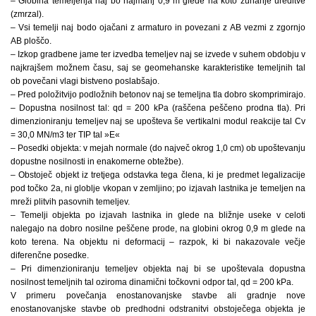
– Globina temeljenja naj bo najmanj 0,9 m glede na koto zunanje ureditve
(zmrzal).
– Vsi temelji naj bodo ojačani z armaturo in povezani z AB vezmi z zgornjo
AB ploščo.
– Izkop gradbene jame ter izvedba temeljev naj se izvede v suhem obdobju v
najkrajšem možnem času, saj se geomehanske karakteristike temeljnih tal
ob povečani vlagi bistveno poslabšajo.
– Pred položitvijo podložnih betonov naj se temeljna tla dobro skomprimirajo.
– Dopustna nosilnost tal: qd = 200 kPa (raščena peščeno prodna tla). Pri
dimenzioniranju temeljev naj se upošteva še vertikalni modul reakcije tal Cv
= 30,0 MN/m3 ter TIP tal »E«
– Posedki objekta: v mejah normale (do največ okrog 1,0 cm) ob upoštevanju
dopustne nosilnosti in enakomerne obtežbe).
– Obstoječ objekt iz tretjega odstavka tega člena, ki je predmet legalizacije
pod točko 2a, ni globlje vkopan v zemljino; po izjavah lastnika je temeljen na
mreži plitvih pasovnih temeljev.
– Temelji objekta po izjavah lastnika in glede na bližnje useke v celoti
nalegajo na dobro nosilne peščene prode, na globini okrog 0,9 m glede na
koto terena. Na objektu ni deformacij – razpok, ki bi nakazovale večje
diferenčne posedke.
– Pri dimenzioniranju temeljev objekta naj bi se upoštevala dopustna
nosilnost temeljnih tal oziroma dinamični točkovni odpor tal, qd = 200 kPa.
V primeru povečanja enostanovanjske stavbe ali gradnje nove
enostanovanjske stavbe ob predhodni odstranitvi obstoječega objekta je