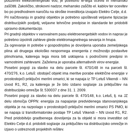
podzemni elektroenergetski vod, je potrebno le-tega oceviti in mehansko
zaščititi. Zakoličbo, strokovni nadzor, mehansko zaščito el. kablov ter ocevitev
bo po predhodnem naročilu na stroške investitorja izvajalo Elektro Celje, d.d.
Pri načrtovanju in gradnji objektov je potrebno upoštevati veljavne tipizacije
distribucijskih podjetij, veljavne tehnične predpise in standarde ter pridobiti
upravno dokumentacijo.
Pri gradnji objektov v varovalnem pasu elektroenergetskih vodov in naprav je
potrebno izpolniti zahteve glede elektromagnetnega sevanja in hrupa.
Za ogrevanje in potrebe v gospodinjstvu je dovoljena uporaba zemeljskega
plina ali drugega ekološko nespornega energenta z možnostjo postavitve
plinohrama, katerega lega mora biti usklajena s področnimi predpisi in
varnostnimi zahtevami. Zaželena je uporaba alternativnih virov energije.
Posebni pogoji za stavbo na delu parcele št. 470/148 in na parceli št.
470/276, k.o. Letuš: obstoječ objekt ima meritve porabe električne energije v
prostostoječi priključni merilni omarici, ki se napaja iz TP Letuš Vikendi – NN
izvod R1, R2, za katerega je že bilo izdano soglasje za priključitev na
distribucijsko omrežje št. 530037 z dne 31. 1. 2009.
Posebni pogoji za stavbo na delu parcele št. 470/148, k.o. Letuš, tj. na JZ
delu območja OPPN: energija za napajanje predvidenega stanovanjskega
objekta je na razpolago v prostostoječi priključni merilni omarici PS PMO, ki
se napaja iz transformatorske postaje TP Letuš Vikendi – NN izvod R1, R2.
Pred pridobitvijo gradbenega dovoljenja za ta objekt si mora investitor od
Elektro Celje d.d. pridobiti soglasje za priključitev na distribucijsko omrežje in
izjavo o ustreznosti projektnih rešitev.