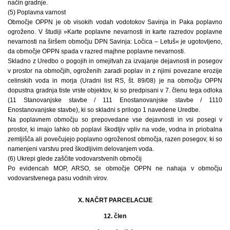
način gradnje.
(5) Poplavna varnost
Območje OPPN je ob visokih vodah vodotokov Savinja in Paka poplavno
ogroženo. V študiji »Karte poplavne nevarnosti in karte razredov poplavne
nevarnosti na širšem območju DPN Savinja: Ločica – Letuš« je ugotovljeno,
da območje OPPN spada v razred majhne poplavne nevarnosti.
Skladno z Uredbo o pogojih in omejitvah za izvajanje dejavnosti in posegov
v prostor na območjih, ogroženih zaradi poplav in z njimi povezane erozije
celinskih voda in morja (Uradni list RS, št. 89/08) je na območju OPPN
dopustna gradnja tiste vrste objektov, ki so predpisani v 7. členu tega odloka
(11 Stanovanjske stavbe / 111 Enostanovanjske stavbe / 1110
Enostanovanjske stavbe), ki so skladni s prilogo 1 navedene Uredbe.
Na poplavnem območju so prepovedane vse dejavnosti in vsi posegi v
prostor, ki imajo lahko ob poplavi škodljiv vpliv na vode, vodna in priobalna
zemljišča ali povečujejo poplavno ogroženost območja, razen posegov, ki so
namenjeni varstvu pred škodljivim delovanjem voda.
(6) Ukrepi glede zaščite vodovarstvenih območij
Po evidencah MOP, ARSO, se območje OPPN ne nahaja v območju
vodovarstvenega pasu vodnih virov.
X. NAČRT PARCELACIJE
12. člen