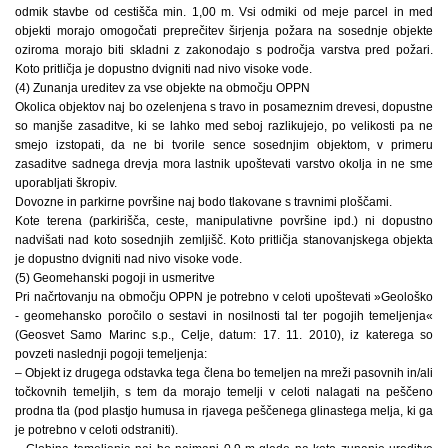
odmik stavbe od cestišča min. 1,00 m. Vsi odmiki od meje parcel in med
objekti morajo omogočati preprečitev širjenja požara na sosednje objekte
oziroma morajo biti skladni z zakonodajo s področja varstva pred požari.
Koto pritličja je dopustno dvigniti nad nivo visoke vode.
(4) Zunanja ureditev za vse objekte na območju OPPN
Okolica objektov naj bo ozelenjena s travo in posameznim drevesi, dopustne
so manjše zasaditve, ki se lahko med seboj razlikujejo, po velikosti pa ne
smejo izstopati, da ne bi tvorile sence sosednjim objektom, v primeru
zasaditve sadnega drevja mora lastnik upoštevati varstvo okolja in ne sme
uporabljati škropiv.
Dovozne in parkirne površine naj bodo tlakovane s travnimi ploščami.
Kote terena (parkirišča, ceste, manipulativne površine ipd.) ni dopustno
nadvišati nad koto sosednjih zemljišč. Koto pritličja stanovanjskega objekta
je dopustno dvigniti nad nivo visoke vode.
(5) Geomehanski pogoji in usmeritve
Pri načrtovanju na območju OPPN je potrebno v celoti upoštevati »Geološko
- geomehansko poročilo o sestavi in nosilnosti tal ter pogojih temeljenja«
(Geosvet Samo Marinc s.p., Celje, datum: 17. 11. 2010), iz katerega so
povzeti naslednji pogoji temeljenja:
– Objekt iz drugega odstavka tega člena bo temeljen na mreži pasovnih in/ali
točkovnih temeljih, s tem da morajo temelji v celoti nalagati na peščeno
prodna tla (pod plastjo humusa in rjavega peščenega glinastega melja, ki ga
je potrebno v celoti odstraniti).