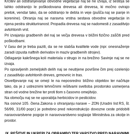
Krčitev ali odstranjevanje obvodne vegetacije naj se ne izvaja, iz sestoja se
lahko odstranijo le poškodovana drevesa ali drevesa, ki močno ovirajo
pretok, vendar tako, da se odstranijo le debla in veje (pušča naj se panje in
korenine). Ohranja naj se naravna vrstna sestava obvodne vegetacije in
njena pestra strukturiranost. Propadla drevesa naj se nadomesti z zasaditvijo
avtohtonih vrst.
Pri izvajanju gradbenih del naj se večja drevesa v bližini fizično zaščiti pred
poškodbami.
V času del je treba paziti, da se ne slabša kvalitete vode (npr. onesnaženje
zaradi izpusta naftnih derivatov in maziv gradbenih strojev).
Odlaganje kakršnega koli materiala v strugo in na brežino Savinje naj se ne
izvaja.
Po opravljenih zemeljskih delih naj se neutrjene površine čim prej ozelenijo
z zasaditvijo avtohtonih dreves, grmovnic in tras.
Osvetljevanje naj se omeji le na neposredno bližino objektov ter načrtuje
tako, da je z ustreznimi tehničnimi rešitvami svetloba prostorsko usmerjena
stran od vodne brežine ter proti tlom s časovno omejitvijo.
Na območju naj se ne uporablja herbicidov in pesticidov.
Na osnovi 105. člena Zakona o ohranjanju narave – ZON (Uradni list RS, št.
56/99, 31/00 popr.) je potrebno pred rekonstrukcijo dovozne ceste pridobiti
naravovarstvene pogoje in naravovarstveno soglasje Ministrstva za okolje in
prostor.
IX. REŠITVE IN UKREPI ZA OBRAMBO TER VARSTVO PRED NARAVNIMI