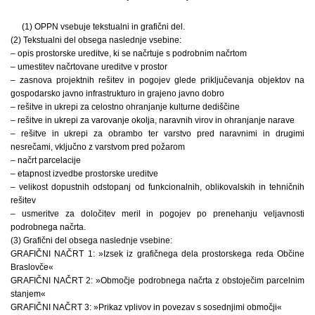
(1) OPPN vsebuje tekstualni in grafični del.
(2) Tekstualni del obsega naslednje vsebine:
– opis prostorske ureditve, ki se načrtuje s podrobnim načrtom
– umestitev načrtovane ureditve v prostor
– zasnova projektnih rešitev in pogojev glede priključevanja objektov na
gospodarsko javno infrastrukturo in grajeno javno dobro
– rešitve in ukrepi za celostno ohranjanje kulturne dediščine
– rešitve in ukrepi za varovanje okolja, naravnih virov in ohranjanje narave
– rešitve in ukrepi za obrambo ter varstvo pred naravnimi in drugimi
nesrečami, vključno z varstvom pred požarom
– načrt parcelacije
– etapnost izvedbe prostorske ureditve
– velikost dopustnih odstopanj od funkcionalnih, oblikovalskih in tehničnih
rešitev
– usmeritve za določitev meril in pogojev po prenehanju veljavnosti
podrobnega načrta.
(3) Grafični del obsega naslednje vsebine:
GRAFIČNI NAČRT 1: »Izsek iz grafičnega dela prostorskega reda Občine
Braslovče«
GRAFIČNI NAČRT 2: »Območje podrobnega načrta z obstoječim parcelnim
stanjem«
GRAFIČNI NAČRT 3: »Prikaz vplivov in povezav s sosednjimi območji«