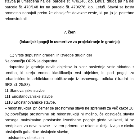
stavba je umeščena na del parcele št. 470/148, k.o. Letuš, druga pa na del
parcele št. 470/148 ter na parcelo št. 470/276, k.o. Letuš. Stavbi se bosta
prometno napajali preko že obstoječe dovozne ceste, ki pa jo je potrebno
rekonstruirati.
7. člen
(lokacijski pogoji in usmeritve za projektiranje in gradnjo)
(1) Vrste dopustnih gradenj in izvedbe drugih del
Na območju OPPN je dopustna:
– dopustna je gradnja novih objektov, in sicer naslednje vrste skladno z
uredbo, ki ureja enotno klasifikacijo vrst objektov, in pod pogoji za
urbanistično in arhitekturno oblikovanje iz osnovnega odloka (Uradni list
SRS, št. 25/88):
11 Stanovanjske stavbe
111 Enostanovanjske stavbe
1110 Enostanovanjske stavbe,
– rekonstrukcija, pri čemer se prostornina stavb ne spremeni za več kakor 10
%; povečanje prostornine ob rekonstrukciji ni možno, če obstoječa stavba
presega maksimalne prostorske izvedbene pogoje glede velikosti, ki so
predpisani za nove stavbe – v tem primeru se rekonstrukcija izvaja v okviru
obstoječih gabaritov obstoječe stavbe,
– odstranitev objekta in