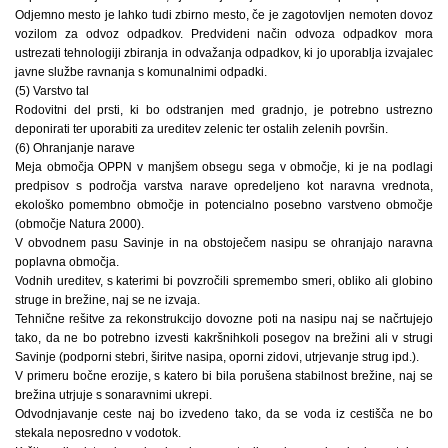
Odjemno mesto je lahko tudi zbirno mesto, če je zagotovljen nemoten dovoz
vozilom za odvoz odpadkov. Predvideni način odvoza odpadkov mora
ustrezati tehnologiji zbiranja in odvažanja odpadkov, ki jo uporablja izvajalec
javne službe ravnanja s komunalnimi odpadki.
(5) Varstvo tal
Rodovitni del prsti, ki bo odstranjen med gradnjo, je potrebno ustrezno
deponirati ter uporabiti za ureditev zelenic ter ostalih zelenih površin.
(6) Ohranjanje narave
Meja območja OPPN v manjšem obsegu sega v območje, ki je na podlagi
predpisov s področja varstva narave opredeljeno kot naravna vrednota,
ekološko pomembno območje in potencialno posebno varstveno območje
(območje Natura 2000).
V obvodnem pasu Savinje in na obstoječem nasipu se ohranjajo naravna
poplavna območja.
Vodnih ureditev, s katerimi bi povzročili spremembo smeri, obliko ali globino
struge in brežine, naj se ne izvaja.
Tehnične rešitve za rekonstrukcijo dovozne poti na nasipu naj se načrtujejo
tako, da ne bo potrebno izvesti kakršnihkoli posegov na brežini ali v strugi
Savinje (podporni stebri, širitve nasipa, oporni zidovi, utrjevanje strug ipd.).
V primeru bočne erozije, s katero bi bila porušena stabilnost brežine, naj se
brežina utrjuje s sonaravnimi ukrepi.
Odvodnjavanje ceste naj bo izvedeno tako, da se voda iz cestišča ne bo
stekala neposredno v vodotok.