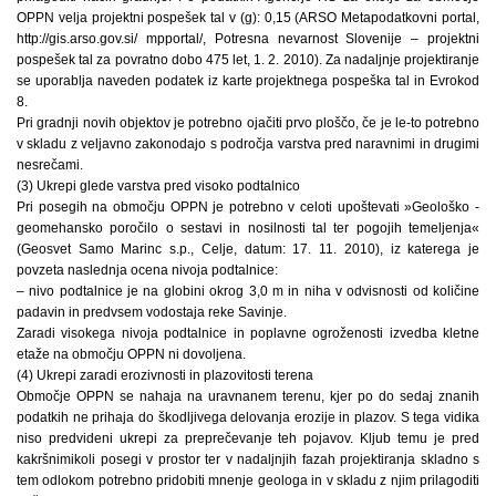
OPPN velja projektni pospešek tal v (g): 0,15 (ARSO Metapodatkovni portal,
http://gis.arso.gov.si/ mpportal/, Potresna nevarnost Slovenije – projektni
pospešek tal za povratno dobo 475 let, 1. 2. 2010). Za nadaljnje projektiranje
se uporablja naveden podatek iz karte projektnega pospeška tal in Evrokod
8.
Pri gradnji novih objektov je potrebno ojačiti prvo ploščo, če je le-to potrebno
v skladu z veljavno zakonodajo s področja varstva pred naravnimi in drugimi
nesrečami.
(3) Ukrepi glede varstva pred visoko podtalnico
Pri posegih na območju OPPN je potrebno v celoti upoštevati »Geološko -
geomehansko poročilo o sestavi in nosilnosti tal ter pogojih temeljenja«
(Geosvet Samo Marinc s.p., Celje, datum: 17. 11. 2010), iz katerega je
povzeta naslednja ocena nivoja podtalnice:
– nivo podtalnice je na globini okrog 3,0 m in niha v odvisnosti od količine
padavin in predvsem vodostaja reke Savinje.
Zaradi visokega nivoja podtalnice in poplavne ogroženosti izvedba kletne
etaže na območju OPPN ni dovoljena.
(4) Ukrepi zaradi erozivnosti in plazovitosti terena
Območje OPPN se nahaja na uravnanem terenu, kjer po do sedaj znanih
podatkih ne prihaja do škodljivega delovanja erozije in plazov. S tega vidika
niso predvideni ukrepi za preprečevanje teh pojavov. Kljub temu je pred
kakršnimikoli posegi v prostor ter v nadaljnjih fazah projektiranja skladno s
tem odlokom potrebno pridobiti mnenje geologa in v skladu z njim prilagoditi