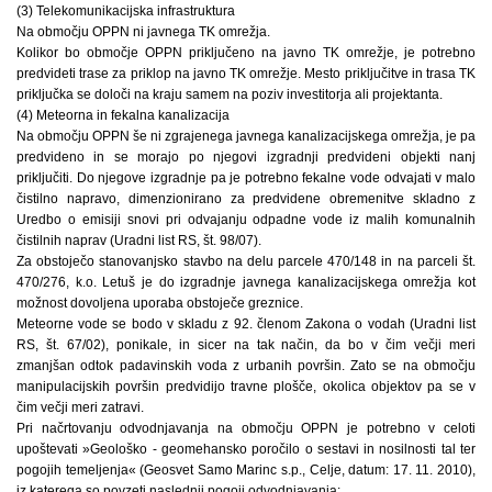
(3) Telekomunikacijska infrastruktura
Na območju OPPN ni javnega TK omrežja.
Kolikor bo območje OPPN priključeno na javno TK omrežje, je potrebno
predvideti trase za priklop na javno TK omrežje. Mesto priključitve in trasa TK
priključka se določi na kraju samem na poziv investitorja ali projektanta.
(4) Meteorna in fekalna kanalizacija
Na območju OPPN še ni zgrajenega javnega kanalizacijskega omrežja, je pa
predvideno in se morajo po njegovi izgradnji predvideni objekti nanj
priključiti. Do njegove izgradnje pa je potrebno fekalne vode odvajati v malo
čistilno napravo, dimenzionirano za predvidene obremenitve skladno z
Uredbo o emisiji snovi pri odvajanju odpadne vode iz malih komunalnih
čistilnih naprav (Uradni list RS, št. 98/07).
Za obstoječo stanovanjsko stavbo na delu parcele 470/148 in na parceli št.
470/276, k.o. Letuš je do izgradnje javnega kanalizacijskega omrežja kot
možnost dovoljena uporaba obstoječe greznice.
Meteorne vode se bodo v skladu z 92. členom Zakona o vodah (Uradni list
RS, št. 67/02), ponikale, in sicer na tak način, da bo v čim večji meri
zmanjšan odtok padavinskih voda z urbanih površin. Zato se na območju
manipulacijskih površin predvidijo travne plošče, okolica objektov pa se v
čim večji meri zatravi.
Pri načrtovanju odvodnjavanja na območju OPPN je potrebno v celoti
upoštevati »Geološko - geomehansko poročilo o sestavi in nosilnosti tal ter
pogojih temeljenja« (Geosvet Samo Marinc s.p., Celje, datum: 17. 11. 2010),
iz katerega so povzeti naslednji pogoji odvodnjavanja: