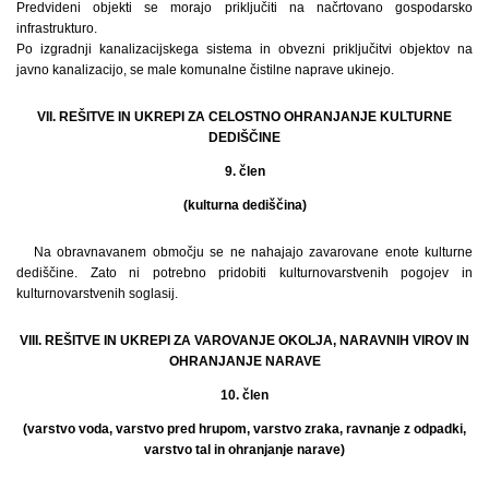
Predvideni objekti se morajo priključiti na načrtovano gospodarsko
infrastrukturo.
Po izgradnji kanalizacijskega sistema in obvezni priključitvi objektov na
javno kanalizacijo, se male komunalne čistilne naprave ukinejo.
VII. REŠITVE IN UKREPI ZA CELOSTNO OHRANJANJE KULTURNE
DEDIŠČINE
9. člen
(kulturna dediščina)
Na obravnavanem območju se ne nahajajo zavarovane enote kulturne
dediščine. Zato ni potrebno pridobiti kulturnovarstvenih pogojev in
kulturnovarstvenih soglasij.
VIII. REŠITVE IN UKREPI ZA VAROVANJE OKOLJA, NARAVNIH VIROV IN
OHRANJANJE NARAVE
10. člen
(varstvo voda, varstvo pred hrupom, varstvo zraka, ravnanje z odpadki,
varstvo tal in ohranjanje narave)