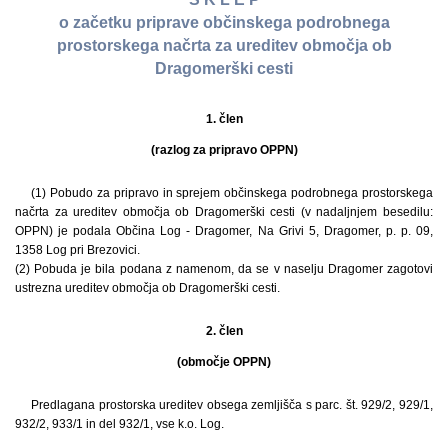
o začetku priprave občinskega podrobnega
prostorskega načrta za ureditev območja ob
Dragomerški cesti
1. člen
(razlog za pripravo OPPN)
(1) Pobudo za pripravo in sprejem občinskega podrobnega prostorskega
načrta za ureditev območja ob Dragomerški cesti (v nadaljnjem besedilu:
OPPN) je podala Občina Log - Dragomer, Na Grivi 5, Dragomer, p. p. 09,
1358 Log pri Brezovici.
(2) Pobuda je bila podana z namenom, da se v naselju Dragomer zagotovi
ustrezna ureditev območja ob Dragomerški cesti.
2. člen
(območje OPPN)
Predlagana prostorska ureditev obsega zemljišča s parc. št. 929/2, 929/1,
932/2, 933/1 in del 932/1, vse k.o. Log.