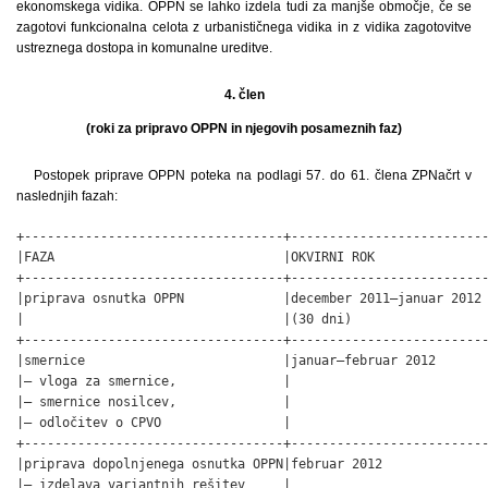
ekonomskega vidika. OPPN se lahko izdela tudi za manjše območje, če se
zagotovi funkcionalna celota z urbanističnega vidika in z vidika zagotovitve
ustreznega dostopa in komunalne ureditve.
4. člen
(roki za pripravo OPPN in njegovih posameznih faz)
Postopek priprave OPPN poteka na podlagi 57. do 61. člena ZPNačrt v
naslednjih fazah:
+----------------------------------+--------------------------
|FAZA                              |OKVIRNI ROK               
+----------------------------------+--------------------------
|priprava osnutka OPPN             |december 2011–januar 2012 
|                                  |(30 dni)                  
+----------------------------------+--------------------------
|smernice                          |januar–februar 2012       
|– vloga za smernice,              |                          
|– smernice nosilcev,              |                          
|– odločitev o CPVO                |                          
+----------------------------------+--------------------------
|priprava dopolnjenega osnutka OPPN|februar 2012              
|– izdelava variantnih rešitev     |                          