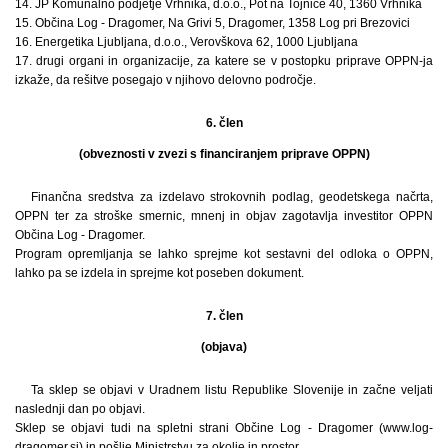
14. JP Komunalno podjetje Vrhnika, d.o.o., Pot na Tojnice 40, 1360 Vrhnika
15. Občina Log - Dragomer, Na Grivi 5, Dragomer, 1358 Log pri Brezovici
16. Energetika Ljubljana, d.o.o., Verovškova 62, 1000 Ljubljana
17. drugi organi in organizacije, za katere se v postopku priprave OPPN-ja
izkaže, da rešitve posegajo v njihovo delovno področje.
6. člen
(obveznosti v zvezi s financiranjem priprave OPPN)
Finančna sredstva za izdelavo strokovnih podlag, geodetskega načrta,
OPPN ter za stroške smernic, mnenj in objav zagotavlja investitor OPPN
Občina Log - Dragomer.
Program opremljanja se lahko sprejme kot sestavni del odloka o OPPN,
lahko pa se izdela in sprejme kot poseben dokument.
7. člen
(objava)
Ta sklep se objavi v Uradnem listu Republike Slovenije in začne veljati
naslednji dan po objavi.
Sklep se objavi tudi na spletni strani Občine Log - Dragomer (www.log-
dragomer.si) in pošlje Ministrstvu za okolje in prostor.