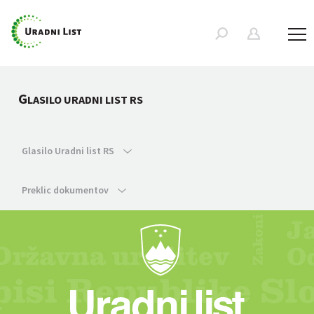
G
LASILO URADNI LIST RS
Glasilo Uradni list RS
Preklic dokumentov