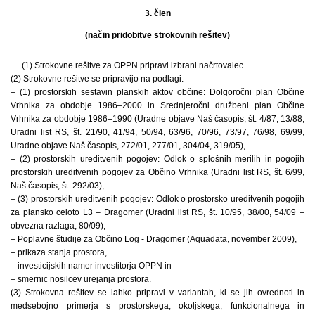
3. člen
(način pridobitve strokovnih rešitev)
(1) Strokovne rešitve za OPPN pripravi izbrani načrtovalec.
(2) Strokovne rešitve se pripravijo na podlagi:
– (1) prostorskih sestavin planskih aktov občine: Dolgoročni plan Občine
Vrhnika za obdobje 1986–2000 in Srednjeročni družbeni plan Občine
Vrhnika za obdobje 1986–1990 (Uradne objave Naš časopis, št. 4/87, 13/88,
Uradni list RS, št. 21/90, 41/94, 50/94, 63/96, 70/96, 73/97, 76/98, 69/99,
Uradne objave Naš časopis, 272/01, 277/01, 304/04, 319/05),
– (2) prostorskih ureditvenih pogojev: Odlok o splošnih merilih in pogojih
prostorskih ureditvenih pogojev za Občino Vrhnika (Uradni list RS, št. 6/99,
Naš časopis, št. 292/03),
– (3) prostorskih ureditvenih pogojev: Odlok o prostorsko ureditvenih pogojih
za plansko celoto L3 – Dragomer (Uradni list RS, št. 10/95, 38/00, 54/09 –
obvezna razlaga, 80/09),
– Poplavne študije za Občino Log - Dragomer (Aquadata, november 2009),
– prikaza stanja prostora,
– investicijskih namer investitorja OPPN in
– smernic nosilcev urejanja prostora.
(3) Strokovna rešitev se lahko pripravi v variantah, ki se jih ovrednoti in
medsebojno primerja s prostorskega, okoljskega, funkcionalnega in