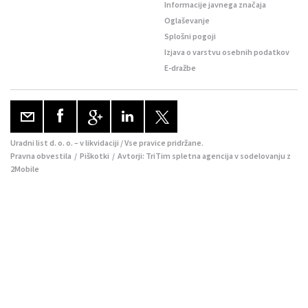
Informacije javnega značaja
Oglaševanje
Splošni pogoji
Izjava o varstvu osebnih podatkov
E-dražbe
Uradni list d. o. o. – v likvidaciji / Vse pravice pridržane.
Pravna obvestila
/
Piškotki
/ Avtorji:
TriTim spletna agencija
v sodelovanju z
2Mobile