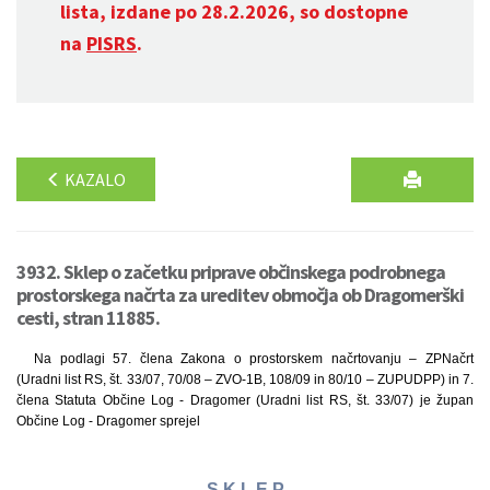
lista, izdane po 28.2.2026, so dostopne
na
PISRS
.
KAZALO
3932. Sklep o začetku priprave občinskega podrobnega
prostorskega načrta za ureditev območja ob Dragomerški
cesti, stran 11885.
Na podlagi 57. člena Zakona o prostorskem načrtovanju – ZPNačrt
(Uradni list RS, št. 33/07, 70/08 – ZVO-1B, 108/09 in 80/10 – ZUPUDPP) in 7.
člena Statuta Občine Log - Dragomer (Uradni list RS, št. 33/07) je župan
Občine Log - Dragomer sprejel
S K L E P