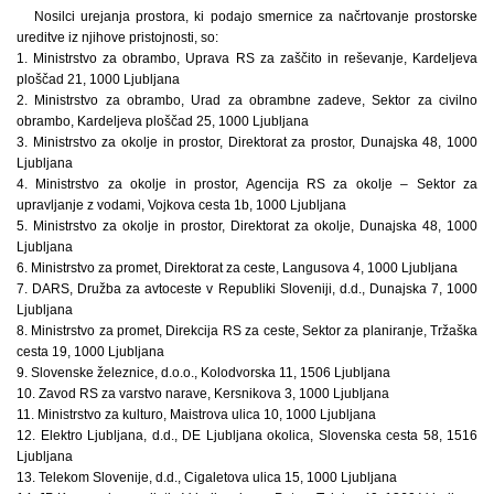
Nosilci urejanja prostora, ki podajo smernice za načrtovanje prostorske
ureditve iz njihove pristojnosti, so:
1. Ministrstvo za obrambo, Uprava RS za zaščito in reševanje, Kardeljeva
ploščad 21, 1000 Ljubljana
2. Ministrstvo za obrambo, Urad za obrambne zadeve, Sektor za civilno
obrambo, Kardeljeva ploščad 25, 1000 Ljubljana
3. Ministrstvo za okolje in prostor, Direktorat za prostor, Dunajska 48, 1000
Ljubljana
4. Ministrstvo za okolje in prostor, Agencija RS za okolje – Sektor za
upravljanje z vodami, Vojkova cesta 1b, 1000 Ljubljana
5. Ministrstvo za okolje in prostor, Direktorat za okolje, Dunajska 48, 1000
Ljubljana
6. Ministrstvo za promet, Direktorat za ceste, Langusova 4, 1000 Ljubljana
7. DARS, Družba za avtoceste v Republiki Sloveniji, d.d., Dunajska 7, 1000
Ljubljana
8. Ministrstvo za promet, Direkcija RS za ceste, Sektor za planiranje, Tržaška
cesta 19, 1000 Ljubljana
9. Slovenske železnice, d.o.o., Kolodvorska 11, 1506 Ljubljana
10. Zavod RS za varstvo narave, Kersnikova 3, 1000 Ljubljana
11. Ministrstvo za kulturo, Maistrova ulica 10, 1000 Ljubljana
12. Elektro Ljubljana, d.d., DE Ljubljana okolica, Slovenska cesta 58, 1516
Ljubljana
13. Telekom Slovenije, d.d., Cigaletova ulica 15, 1000 Ljubljana