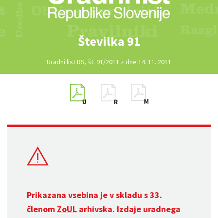
Številka 91
Uradni list RS, št. 91/2011 z dne 14. 11. 2011
Prikazana vsebina je v skladu s 33.
členom
ZoUL
arhivska. Izdaje uradnega