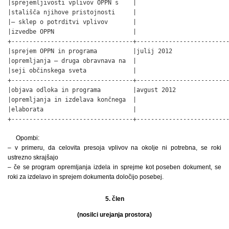
|sprejemljivosti vplivov OPPN s    |                          
|stališča njihove pristojnosti     |                          
|– sklep o potrditvi vplivov       |                          
|izvedbe OPPN                      |                          
+----------------------------------+--------------------------
|sprejem OPPN in programa          |julij 2012                
|opremljanja – druga obravnava na  |                          
|seji občinskega sveta             |                          
+----------------------------------+--------------------------
|objava odloka in programa         |avgust 2012               
|opremljanja in izdelava končnega  |                          
|elaborata                         |                          
+----------------------------------+-------------------------
Opombi:
– v primeru, da celovita presoja vplivov na okolje ni potrebna, se roki
ustrezno skrajšajo
– če se program opremljanja izdela in sprejme kot poseben dokument, se
roki za izdelavo in sprejem dokumenta določijo posebej.
5. člen
(nosilci urejanja prostora)