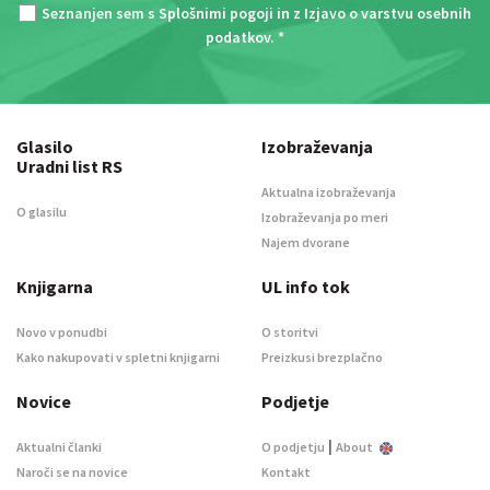
Seznanjen sem s
Splošnimi pogoji
in z
Izjavo o varstvu osebnih
podatkov
. *
Glasilo
Izobraževanja
Uradni list RS
Aktualna izobraževanja
O glasilu
Izobraževanja po meri
Najem dvorane
Knjigarna
UL info tok
Novo v ponudbi
O storitvi
Kako nakupovati v spletni knjigarni
Preizkusi brezplačno
Novice
Podjetje
|
Aktualni članki
O podjetju
About
Naroči se na novice
Kontakt