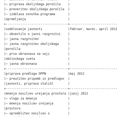
|– priprava okoljskega poročila    |                          
|– preveritev okoljskega poročila  |                          
|– izdelava osnutka programa       |                          
|opremljanja                       |                          
+----------------------------------+--------------------------
|sodelovanje javnosti              |februar, marec, april 2012
|– obvestilo o javni razgrnitvi    |                          
|– javna razgrnitev                |                          
|– javna razgrnitev okoljskega     |                          
|poročila                          |                          
|– prva obravnava na seji          |                          
|občinskega sveta                  |                          
|– javna obravnava                 |                          
+----------------------------------+--------------------------
|priprava predloga OPPN            |maj 2012                  
|– preučitev pripomb in predlogov  |                          
|javnosti, priprava stališč        |                          
+----------------------------------+--------------------------
|mnenja nosilcev urejanja prostora |junij 2012                
|– vloga za mnenja                 |                          
|– mnenja nosilcev urejanja        |                          
|prostora                          |                          
|– opredelitev nosilcev o          |                          