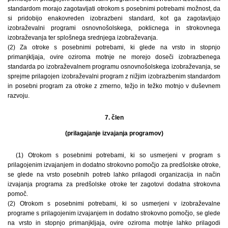
standardom morajo zagotavljati otrokom s posebnimi potrebami možnost, da
si pridobijo enakovreden izobrazbeni standard, kot ga zagotavljajo
izobraževalni programi osnovnošolskega, poklicnega in strokovnega
izobraževanja ter splošnega srednjega izobraževanja.
(2) Za otroke s posebnimi potrebami, ki glede na vrsto in stopnjo
primanjkljaja, ovire oziroma motnje ne morejo doseči izobrazbenega
standarda po izobraževalnem programu osnovnošolskega izobraževanja, se
sprejme prilagojen izobraževalni program z nižjim izobrazbenim standardom
in posebni program za otroke z zmerno, težjo in težko motnjo v duševnem
razvoju.
7. člen
(prilagajanje izvajanja programov)
(1) Otrokom s posebnimi potrebami, ki so usmerjeni v program s
prilagojenim izvajanjem in dodatno strokovno pomočjo za predšolske otroke,
se glede na vrsto posebnih potreb lahko prilagodi organizacija in način
izvajanja programa za predšolske otroke ter zagotovi dodatna strokovna
pomoč.
(2) Otrokom s posebnimi potrebami, ki so usmerjeni v izobraževalne
programe s prilagojenim izvajanjem in dodatno strokovno pomočjo, se glede
na vrsto in stopnjo primanjkljaja, ovire oziroma motnje lahko prilagodi