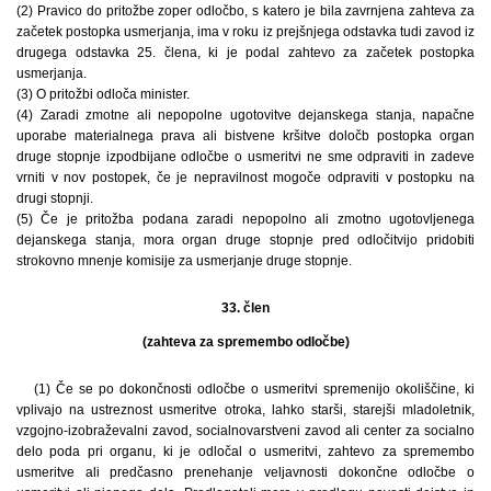
(2) Pravico do pritožbe zoper odločbo, s katero je bila zavrnjena zahteva za
začetek postopka usmerjanja, ima v roku iz prejšnjega odstavka tudi zavod iz
drugega odstavka 25. člena, ki je podal zahtevo za začetek postopka
usmerjanja.
(3) O pritožbi odloča minister.
(4) Zaradi zmotne ali nepopolne ugotovitve dejanskega stanja, napačne
uporabe materialnega prava ali bistvene kršitve določb postopka organ
druge stopnje izpodbijane odločbe o usmeritvi ne sme odpraviti in zadeve
vrniti v nov postopek, če je nepravilnost mogoče odpraviti v postopku na
drugi stopnji.
(5) Če je pritožba podana zaradi nepopolno ali zmotno ugotovljenega
dejanskega stanja, mora organ druge stopnje pred odločitvijo pridobiti
strokovno mnenje komisije za usmerjanje druge stopnje.
33. člen
(zahteva za spremembo odločbe)
(1) Če se po dokončnosti odločbe o usmeritvi spremenijo okoliščine, ki
vplivajo na ustreznost usmeritve otroka, lahko starši, starejši mladoletnik,
vzgojno-izobraževalni zavod, socialnovarstveni zavod ali center za socialno
delo poda pri organu, ki je odločal o usmeritvi, zahtevo za spremembo
usmeritve ali predčasno prenehanje veljavnosti dokončne odločbe o