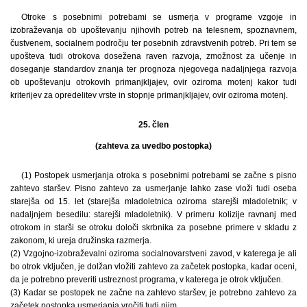
Otroke s posebnimi potrebami se usmerja v programe vzgoje in
izobraževanja ob upoštevanju njihovih potreb na telesnem, spoznavnem,
čustvenem, socialnem področju ter posebnih zdravstvenih potreb. Pri tem se
upošteva tudi otrokova dosežena raven razvoja, zmožnost za učenje in
doseganje standardov znanja ter prognoza njegovega nadaljnjega razvoja
ob upoštevanju otrokovih primanjkljajev, ovir oziroma motenj kakor tudi
kriterijev za opredelitev vrste in stopnje primanjkljajev, ovir oziroma motenj.
25. člen
(zahteva za uvedbo postopka)
(1) Postopek usmerjanja otroka s posebnimi potrebami se začne s pisno
zahtevo staršev. Pisno zahtevo za usmerjanje lahko zase vloži tudi oseba
starejša od 15. let (starejša mladoletnica oziroma starejši mladoletnik; v
nadaljnjem besedilu: starejši mladoletnik). V primeru kolizije ravnanj med
otrokom in starši se otroku določi skrbnika za posebne primere v skladu z
zakonom, ki ureja družinska razmerja.
(2) Vzgojno-izobraževalni oziroma socialnovarstveni zavod, v katerega je ali
bo otrok vključen, je dolžan vložiti zahtevo za začetek postopka, kadar oceni,
da je potrebno preveriti ustreznost programa, v katerega je otrok vključen.
(3) Kadar se postopek ne začne na zahtevo staršev, je potrebno zahtevo za
začetek postopka usmerjanja vročiti tudi njim.