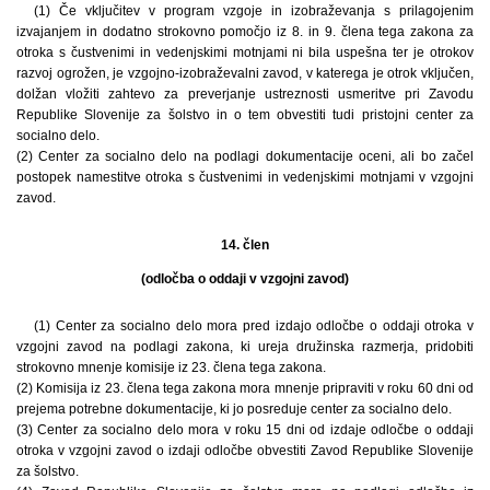
(1) Če vključitev v program vzgoje in izobraževanja s prilagojenim
izvajanjem in dodatno strokovno pomočjo iz 8. in 9. člena tega zakona za
otroka s čustvenimi in vedenjskimi motnjami ni bila uspešna ter je otrokov
razvoj ogrožen, je vzgojno-izobraževalni zavod, v katerega je otrok vključen,
dolžan vložiti zahtevo za preverjanje ustreznosti usmeritve pri Zavodu
Republike Slovenije za šolstvo in o tem obvestiti tudi pristojni center za
socialno delo.
(2) Center za socialno delo na podlagi dokumentacije oceni, ali bo začel
postopek namestitve otroka s čustvenimi in vedenjskimi motnjami v vzgojni
zavod.
14. člen
(odločba o oddaji v vzgojni zavod)
(1) Center za socialno delo mora pred izdajo odločbe o oddaji otroka v
vzgojni zavod na podlagi zakona, ki ureja družinska razmerja, pridobiti
strokovno mnenje komisije iz 23. člena tega zakona.
(2) Komisija iz 23. člena tega zakona mora mnenje pripraviti v roku 60 dni od
prejema potrebne dokumentacije, ki jo posreduje center za socialno delo.
(3) Center za socialno delo mora v roku 15 dni od izdaje odločbe o oddaji
otroka v vzgojni zavod o izdaji odločbe obvestiti Zavod Republike Slovenije
za šolstvo.