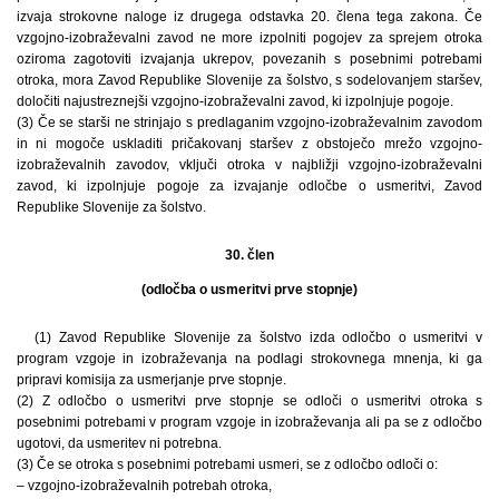
izvaja strokovne naloge iz drugega odstavka 20. člena tega zakona. Če
vzgojno-izobraževalni zavod ne more izpolniti pogojev za sprejem otroka
oziroma zagotoviti izvajanja ukrepov, povezanih s posebnimi potrebami
otroka, mora Zavod Republike Slovenije za šolstvo, s sodelovanjem staršev,
določiti najustreznejši vzgojno-izobraževalni zavod, ki izpolnjuje pogoje.
(3) Če se starši ne strinjajo s predlaganim vzgojno-izobraževalnim zavodom
in ni mogoče uskladiti pričakovanj staršev z obstoječo mrežo vzgojno-
izobraževalnih zavodov, vključi otroka v najbližji vzgojno-izobraževalni
zavod, ki izpolnjuje pogoje za izvajanje odločbe o usmeritvi, Zavod
Republike Slovenije za šolstvo.
30. člen
(odločba o usmeritvi prve stopnje)
(1) Zavod Republike Slovenije za šolstvo izda odločbo o usmeritvi v
program vzgoje in izobraževanja na podlagi strokovnega mnenja, ki ga
pripravi komisija za usmerjanje prve stopnje.
(2) Z odločbo o usmeritvi prve stopnje se odloči o usmeritvi otroka s
posebnimi potrebami v program vzgoje in izobraževanja ali pa se z odločbo
ugotovi, da usmeritev ni potrebna.
(3) Če se otroka s posebnimi potrebami usmeri, se z odločbo odloči o:
– vzgojno-izobraževalnih potrebah otroka,