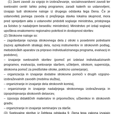
(1) Javni zavodi za vzgojo in izobraževanje, socialnovarstveni zavodi ter
svetovalni centri lahko poleg programov, zaradi katerih so ustanovljeni,
izvajajo tudi strokovne naloge iz drugega odstavka tega člena. Če je
ustanovitelj javnega zavoda iz prejšnjega stavka lokalna skupnost, mora
pred sprejetjem akta o ustanovitvi pridobiti soglasje ministrstva, pristojnega
za šolstvo (v nadaljnjem besedilu: ministrstvo). Ministrstvo pri izdaji soglasij
upošteva enakomerno regionalno pokritost in dostopnost storitev.
(2) Strokovne naloge so:
– zagotavljanje razvoja strokovnega dela z otroki s posebnimi potrebami
(razvoj aplikativnih strategij dela, razvoj instrumentov in strokovnih podlag,
metodoloških aparatov za pripravo individualiziranega programa, evalvacij in
podobno),
– izvajanje svetovalnih storitev (pomoč pri izdelavi individualiziranih
programov, evalvacija, svetovanje staršem, učiteljem, otrokom, supervizija,
strokovna pomoč za predšolske otroke, poklicno usmerjanje),
– organizacija in izvajanje dodatne strokovne pomoči v drugih vzgojno-
izobraževalnih zavodih (mobilna služba),
– organiziranje in izvajanje dela strokovnih komisij,
– organiziranje in izvajanje nadaljnjega strokovnega izobraževanja in
izpopolnjevanja strokovnih delavcev,
– izposoja didaktičnih materialov in pripomočkov, učbenikov in strokovnih
gradiv,
– organiziranje in izvajanje seminarjev za starše.
(3) Svetovalne storitve iz četrtega odstavka 9. člena tega zakona izvajajo