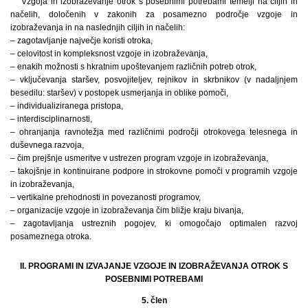
Vzgoja in izobraževanje otrok s posebnimi potrebami temelji na ciljih in
načelih, določenih v zakonih za posamezno področje vzgoje in
izobraževanja in na naslednjih ciljih in načelih:
– zagotavljanje največje koristi otroka,
– celovitost in kompleksnost vzgoje in izobraževanja,
– enakih možnosti s hkratnim upoštevanjem različnih potreb otrok,
– vključevanja staršev, posvojiteljev, rejnikov in skrbnikov (v nadaljnjem
besedilu: staršev) v postopek usmerjanja in oblike pomoči,
– individualiziranega pristopa,
– interdisciplinarnosti,
– ohranjanja ravnotežja med različnimi področji otrokovega telesnega in
duševnega razvoja,
– čim prejšnje usmeritve v ustrezen program vzgoje in izobraževanja,
– takojšnje in kontinuirane podpore in strokovne pomoči v programih vzgoje
in izobraževanja,
– vertikalne prehodnosti in povezanosti programov,
– organizacije vzgoje in izobraževanja čim bližje kraju bivanja,
– zagotavljanja ustreznih pogojev, ki omogočajo optimalen razvoj
posameznega otroka.
II. PROGRAMI IN IZVAJANJE VZGOJE IN IZOBRAŽEVANJA OTROK S
POSEBNIMI POTREBAMI
5. člen