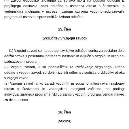
(4) Zavod Republike Slovenije za šolstvo mora na podlagi odločbe iz
prejšnjega odstavka izdati odločbo o usmeritvi otroka s čustvenimi in
vedenjskimi motnjami v ustrezen vzgojni oziroma vzgojno-izobraževalni
program ali ustrezno spremeniti že izdano odločbo.
15. člen
(vključitev v vzgojni zavod)
(1) Vzgojni zavodi so na podlagi izvršljive odločbe centra za socialno delo
dolžni otroka s posebnimi potrebami nastaniti in vključiti v vzgojni in vzgojno-
izobraževalni program.
(2) Vzgojni zavodi, ki so pooblaščeni za izvrševanje vzgojnega ukrepa
oddaje v vzgojni zavod, so dolžni izvršiti odločitev sodišča o vključitvi otroka
v vzgojni zavod.
(3) Vzgojni zavod lahko zaradi vzgojnih in socialno integrativnih razlogov
otroka s čustvenimi in vedenjskimi motnjami začasno, na podlagi
individualiziranega programa, vključi samo v vzgojni program, vendar največ
za dva meseca.
16. člen
(oskrba)