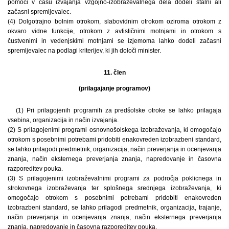
pomoči v času izvajanja vzgojno-izobraževalnega dela dodeli stalni ali
začasni spremljevalec.
(4) Dolgotrajno bolnim otrokom, slabovidnim otrokom oziroma otrokom z
okvaro vidne funkcije, otrokom z avtističnimi motnjami in otrokom s
čustvenimi in vedenjskimi motnjami se izjemoma lahko dodeli začasni
spremljevalec na podlagi kriterijev, ki jih določi minister.
11. člen
(prilagajanje programov)
(1) Pri prilagojenih programih za predšolske otroke se lahko prilagaja
vsebina, organizacija in način izvajanja.
(2) S prilagojenimi programi osnovnošolskega izobraževanja, ki omogočajo
otrokom s posebnimi potrebami pridobiti enakovreden izobrazbeni standard,
se lahko prilagodi predmetnik, organizacija, način preverjanja in ocenjevanja
znanja, način eksternega preverjanja znanja, napredovanje in časovna
razporeditev pouka.
(3) S prilagojenimi izobraževalnimi programi za področja poklicnega in
strokovnega izobraževanja ter splošnega srednjega izobraževanja, ki
omogočajo otrokom s posebnimi potrebami pridobiti enakovreden
izobrazbeni standard, se lahko prilagodi predmetnik, organizacija, trajanje,
način preverjanja in ocenjevanja znanja, način eksternega preverjanja
znanja, napredovanje in časovna razporeditev pouka.