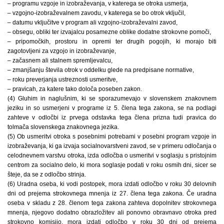
– programu vzgoje in izobraževanja, v katerega se otroka usmerja,
– vzgojno-izobraževalnem zavodu, v katerega se bo otrok vključil,
– datumu vključitve v program ali vzgojno-izobraževalni zavod,
– obsegu, obliki ter izvajalcu posamezne oblike dodatne strokovne pomoči,
– pripomočkih, prostoru in opremi ter drugih pogojih, ki morajo biti
zagotovljeni za vzgojo in izobraževanje,
– začasnem ali stalnem spremljevalcu,
– zmanjšanju števila otrok v oddelku glede na predpisane normative,
– roku preverjanja ustreznosti usmeritve,
– pravicah, za katere tako določa poseben zakon.
(4) Gluhim in naglušnim, ki se sporazumevajo v slovenskem znakovnem
jeziku in so usmerjeni v programe iz 5. člena tega zakona, se na podlagi
zahteve v odločbi iz prvega odstavka tega člena prizna tudi pravica do
tolmača slovenskega znakovnega jezika.
(5) Ob usmeritvi otroka s posebnimi potrebami v posebni program vzgoje in
izobraževanja, ki ga izvaja socialnovarstveni zavod, se v primeru odločanja o
celodnevnem varstvu otroka, izda odločba o usmeritvi v soglasju s pristojnim
centrom za socialno delo, ki mora soglasje podati v roku osmih dni, sicer se
šteje, da se z odločbo strinja.
(6) Uradna oseba, ki vodi postopek, mora izdati odločbo v roku 30 delovnih
dni od prejema strokovnega mnenja iz 27. člena tega zakona. Če uradna
oseba v skladu z 28. členom tega zakona zahteva dopolnitev strokovnega
mnenja, njegovo dodatno obrazložitev ali ponovno obravnavo otroka pred
strokovno komisijo, mora izdati odločbo v roku 30 dni od prejema