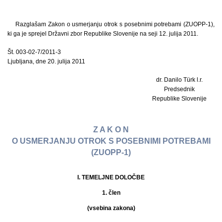
Razglašam Zakon o usmerjanju otrok s posebnimi potrebami (ZUOPP-1),
ki ga je sprejel Državni zbor Republike Slovenije na seji 12. julija 2011.
Št. 003-02-7/2011-3
Ljubljana, dne 20. julija 2011
dr. Danilo Türk l.r.
Predsednik
Republike Slovenije
Z A K O N
O USMERJANJU OTROK S POSEBNIMI POTREBAMI
(ZUOPP-1)
I. TEMELJNE DOLOČBE
1. člen
(vsebina zakona)