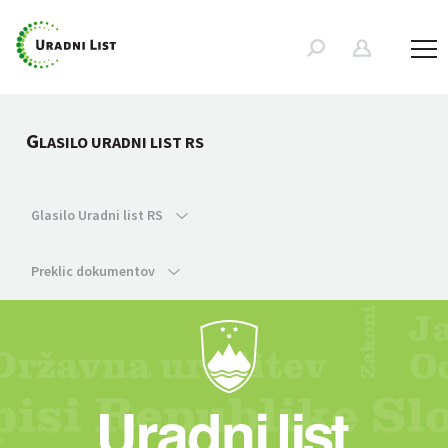
G
LASILO URADNI LIST RS
Glasilo Uradni list RS
Preklic dokumentov