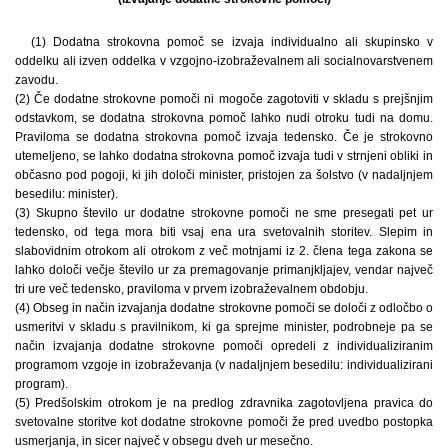
(1) Dodatna strokovna pomoč se izvaja individualno ali skupinsko v
oddelku ali izven oddelka v vzgojno-izobraževalnem ali socialnovarstvenem
zavodu.
(2) Če dodatne strokovne pomoči ni mogoče zagotoviti v skladu s prejšnjim
odstavkom, se dodatna strokovna pomoč lahko nudi otroku tudi na domu.
Praviloma se dodatna strokovna pomoč izvaja tedensko. Če je strokovno
utemeljeno, se lahko dodatna strokovna pomoč izvaja tudi v strnjeni obliki in
občasno pod pogoji, ki jih določi minister, pristojen za šolstvo (v nadaljnjem
besedilu: minister).
(3) Skupno število ur dodatne strokovne pomoči ne sme presegati pet ur
tedensko, od tega mora biti vsaj ena ura svetovalnih storitev. Slepim in
slabovidnim otrokom ali otrokom z več motnjami iz 2. člena tega zakona se
lahko določi večje število ur za premagovanje primanjkljajev, vendar največ
tri ure več tedensko, praviloma v prvem izobraževalnem obdobju.
(4) Obseg in način izvajanja dodatne strokovne pomoči se določi z odločbo o
usmeritvi v skladu s pravilnikom, ki ga sprejme minister, podrobneje pa se
način izvajanja dodatne strokovne pomoči opredeli z individualiziranim
programom vzgoje in izobraževanja (v nadaljnjem besedilu: individualizirani
program).
(5) Predšolskim otrokom je na predlog zdravnika zagotovljena pravica do
svetovalne storitve kot dodatne strokovne pomoči že pred uvedbo postopka
usmerjanja, in sicer največ v obsegu dveh ur mesečno.