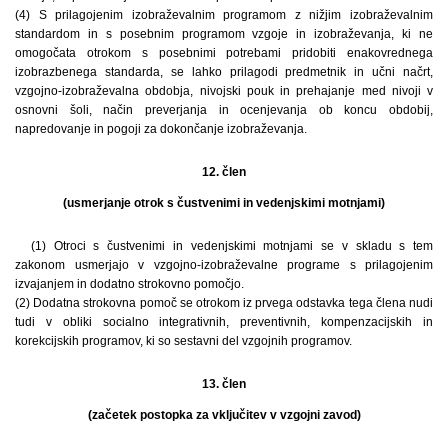
(4) S prilagojenim izobraževalnim programom z nižjim izobraževalnim
standardom in s posebnim programom vzgoje in izobraževanja, ki ne
omogočata otrokom s posebnimi potrebami pridobiti enakovrednega
izobrazbenega standarda, se lahko prilagodi predmetnik in učni načrt,
vzgojno-izobraževalna obdobja, nivojski pouk in prehajanje med nivoji v
osnovni šoli, način preverjanja in ocenjevanja ob koncu obdobij,
napredovanje in pogoji za dokončanje izobraževanja.
12. člen
(usmerjanje otrok s čustvenimi in vedenjskimi motnjami)
(1) Otroci s čustvenimi in vedenjskimi motnjami se v skladu s tem
zakonom usmerjajo v vzgojno-izobraževalne programe s prilagojenim
izvajanjem in dodatno strokovno pomočjo.
(2) Dodatna strokovna pomoč se otrokom iz prvega odstavka tega člena nudi
tudi v obliki socialno integrativnih, preventivnih, kompenzacijskih in
korekcijskih programov, ki so sestavni del vzgojnih programov.
13. člen
(začetek postopka za vključitev v vzgojni zavod)