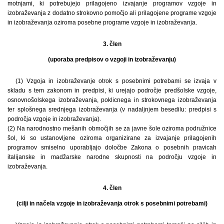
motnjami, ki potrebujejo prilagojeno izvajanje programov vzgoje in
izobraževanja z dodatno strokovno pomočjo ali prilagojene programe vzgoje
in izobraževanja oziroma posebne programe vzgoje in izobraževanja.
3. člen
(uporaba predpisov o vzgoji in izobraževanju)
(1) Vzgoja in izobraževanje otrok s posebnimi potrebami se izvaja v
skladu s tem zakonom in predpisi, ki urejajo področje predšolske vzgoje,
osnovnošolskega izobraževanja, poklicnega in strokovnega izobraževanja
ter splošnega srednjega izobraževanja (v nadaljnjem besedilu: predpisi s
področja vzgoje in izobraževanja).
(2) Na narodnostno mešanih območjih se za javne šole oziroma podružnice
šol, ki so ustanovljene oziroma organizirane za izvajanje prilagojenih
programov smiselno uporabljajo določbe Zakona o posebnih pravicah
italijanske in madžarske narodne skupnosti na področju vzgoje in
izobraževanja.
4. člen
(cilji in načela vzgoje in izobraževanja otrok s posebnimi potrebami)