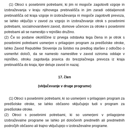
(1) Otroci s posebnimi potrebami, ki jim ni mogoče zagotoviti vzgoje in
izobraževanja v kraju njihovega prebivališča in jim zaradi oddaljenosti
prebivališča od kraja vzgoje in izobraževanja ni mogoče zagotoviti prevoza,
se lahko vključijo v zavod za vzgojo in izobraževanje otrok s posebnimi
potrebami, socialnovarstveni zavod, domove učencev za otroke s posebnimi
potrebami ali se namestijo v rejniško družino.
(2) Če so podane okoliščine iz prvega odstavka tega člena in je otrok s
posebnimi potrebami usmerjen v prilagojen program za predšolske otroke,
lahko Zavod Republike Slovenije za šolstvo na predlog staršev z odločbo o
usmeritvi določi, da se namesto namestitve v zavod oziroma oddaje v
rejništvo, otroku zagotavlja pravica do brezplačnega prevoza iz kraja
prebivališča do kraja, kjer deluje zavod in nazaj.
17. člen
(vključevanje v druge programe)
(1) Otroci s posebnimi potrebami, ki so usmerjeni v prilagojen program za
predšolske otroke, se lahko občasno vključujejo tudi v program za
predšolske otroke.
(2) Otroci s posebnimi potrebami, ki so usmerjeni v prilagojene
izobraževalne programe se lahko pri določenih predmetih ali predmetnih
področjih občasno ali trajno vključujejo v izobraževalne programe.