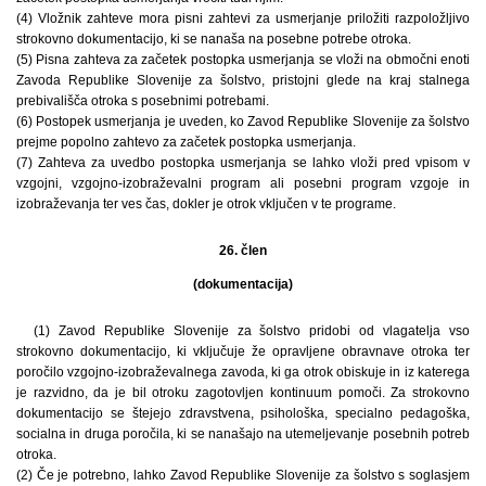
(4) Vložnik zahteve mora pisni zahtevi za usmerjanje priložiti razpoložljivo
strokovno dokumentacijo, ki se nanaša na posebne potrebe otroka.
(5) Pisna zahteva za začetek postopka usmerjanja se vloži na območni enoti
Zavoda Republike Slovenije za šolstvo, pristojni glede na kraj stalnega
prebivališča otroka s posebnimi potrebami.
(6) Postopek usmerjanja je uveden, ko Zavod Republike Slovenije za šolstvo
prejme popolno zahtevo za začetek postopka usmerjanja.
(7) Zahteva za uvedbo postopka usmerjanja se lahko vloži pred vpisom v
vzgojni, vzgojno-izobraževalni program ali posebni program vzgoje in
izobraževanja ter ves čas, dokler je otrok vključen v te programe.
26. člen
(dokumentacija)
(1) Zavod Republike Slovenije za šolstvo pridobi od vlagatelja vso
strokovno dokumentacijo, ki vključuje že opravljene obravnave otroka ter
poročilo vzgojno-izobraževalnega zavoda, ki ga otrok obiskuje in iz katerega
je razvidno, da je bil otroku zagotovljen kontinuum pomoči. Za strokovno
dokumentacijo se štejejo zdravstvena, psihološka, specialno pedagoška,
socialna in druga poročila, ki se nanašajo na utemeljevanje posebnih potreb
otroka.
(2) Če je potrebno, lahko Zavod Republike Slovenije za šolstvo s soglasjem