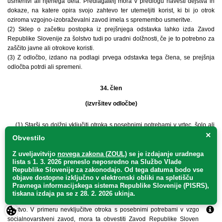
usmeritvi ali njenega dela. Predlagatelj mora v predlogu navesti dejstva in
dokaze, na katere opira svojo zahtevo ter utemeljiti korist, ki bi jo otrok
oziroma vzgojno-izobraževalni zavod imela s spremembo usmeritve.
(2) Sklep o začetku postopka iz prejšnjega odstavka lahko izda Zavod
Republike Slovenije za šolstvo tudi po uradni dolžnosti, če je to potrebno za
zaščito javne ali otrokove koristi.
(3) Z odločbo, izdano na podlagi prvega odstavka tega člena, se prejšnja
odločba potrdi ali spremeni.
34. člen
(izvršitev odločbe)
(1) Starši so dolžni vključiti otroka s posebnimi potrebami v vrtec, šolo ali
×
zavod v skladu z dokončno odločbo o usmeritvi v roku 15 dni od njene
Obvestilo
dokončnosti, če z odločbo o usmeritvi ni določeno drugače.
(2) Vrtec, šola ali zavod, v katerega mora biti otrok s posebnimi potrebami v
Z uveljavitvijo
novega zakona (ZOUL)
se je
izdajanje uradnega
lista s 1. 3. 2026 preneslo
neposredno
na Službo Vlade
skladu z dokončno odločbo o usmeritvi vključen, mora otroka s posebnimi
Republike Slovenije za zakonodajo
. Od tega datuma bodo vse
potrebami vključiti.
objave dostopne izključno v elektronski obliki na spletišču
(3) Če se otrok s posebnimi potrebami v roku iz prvega odstavka ne vključi v
Pravnega informacijskega sistema Republike Slovenije (PISRS),
vzgojno-izobraževalni zavod, kamor je bil usmerjen, mora ta nemudoma
tiskana izdaja pa se z 28. 2. 2026 ukinja.
obvestiti Zavod Republike Slovenije za šolstvo in inšpektorja, pristojnega za
šolstvo. V primeru nevključitve otroka s posebnimi potrebami v vzgojni ali
socialnovarstveni zavod, mora ta obvestiti Zavod Republike Slovenije za