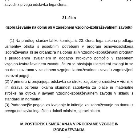
zavodi iz prvega odstavka tega člena.
21. člen
(izobraževanje na domu ali v zasebnem vzgojno-izobraževalnem zavodu)
(1) Na predlog staršev lahko komisija iz 23. člena tega zakona predlaga
usmeritev otroka s posebnimi potrebami v program osnovnošolskega
izobraževanja, ki se organizira na domu ali v vzgojno-izobraževalni program
s prilagojenim izvajanjem in dodatno strokovno pomočjo v zasebnem
vzgojno-izobraževalnem zavodu, če za to obstajajo utemeljeni razlogi in so
na domu oziroma v zasebnem vzgojno-izobraževalnem zavodu zagotovljeni
ustrezni pogoji.
(2) V primeru iz prejšnjega odstavka se otroku zagotovijo sredstva v višini, ki
jih država oziroma lokalna skupnost zagotavlja za plače in materialne
stroške na otroka v javnem vzgojno-izobraževalnem zavodu v skladu s
standardi in normativi.
(3) Podrobnejše pogoje za izvajanje in kriterije za izobraževanje na domu iz
prvega odstavka tega člena določi minister, s pravilnikom.
IV. POSTOPEK USMERJANJA V PROGRAME VZGOJE IN
IZOBRAŽEVANJA