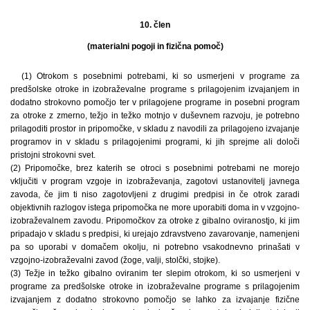
10. člen
(materialni pogoji in fizična pomoč)
(1) Otrokom s posebnimi potrebami, ki so usmerjeni v programe za
predšolske otroke in izobraževalne programe s prilagojenim izvajanjem in
dodatno strokovno pomočjo ter v prilagojene programe in posebni program
za otroke z zmerno, težjo in težko motnjo v duševnem razvoju, je potrebno
prilagoditi prostor in pripomočke, v skladu z navodili za prilagojeno izvajanje
programov in v skladu s prilagojenimi programi, ki jih sprejme ali določi
pristojni strokovni svet.
(2) Pripomočke, brez katerih se otroci s posebnimi potrebami ne morejo
vključiti v program vzgoje in izobraževanja, zagotovi ustanovitelj javnega
zavoda, če jim ti niso zagotovljeni z drugimi predpisi in če otrok zaradi
objektivnih razlogov istega pripomočka ne more uporabiti doma in v vzgojno-
izobraževalnem zavodu. Pripomočkov za otroke z gibalno oviranostjo, ki jim
pripadajo v skladu s predpisi, ki urejajo zdravstveno zavarovanje, namenjeni
pa so uporabi v domačem okolju, ni potrebno vsakodnevno prinašati v
vzgojno-izobraževalni zavod (žoge, valji, stolčki, stojke).
(3) Težje in težko gibalno oviranim ter slepim otrokom, ki so usmerjeni v
programe za predšolske otroke in izobraževalne programe s prilagojenim
izvajanjem z dodatno strokovno pomočjo se lahko za izvajanje fizične