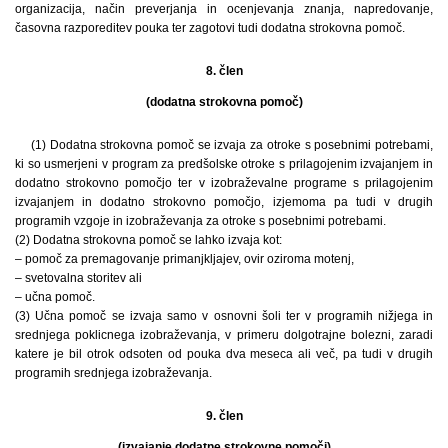
organizacija, način preverjanja in ocenjevanja znanja, napredovanje,
časovna razporeditev pouka ter zagotovi tudi dodatna strokovna pomoč.
8. člen
(dodatna strokovna pomoč)
(1) Dodatna strokovna pomoč se izvaja za otroke s posebnimi potrebami,
ki so usmerjeni v program za predšolske otroke s prilagojenim izvajanjem in
dodatno strokovno pomočjo ter v izobraževalne programe s prilagojenim
izvajanjem in dodatno strokovno pomočjo, izjemoma pa tudi v drugih
programih vzgoje in izobraževanja za otroke s posebnimi potrebami.
(2) Dodatna strokovna pomoč se lahko izvaja kot:
– pomoč za premagovanje primanjkljajev, ovir oziroma motenj,
– svetovalna storitev ali
– učna pomoč.
(3) Učna pomoč se izvaja samo v osnovni šoli ter v programih nižjega in
srednjega poklicnega izobraževanja, v primeru dolgotrajne bolezni, zaradi
katere je bil otrok odsoten od pouka dva meseca ali več, pa tudi v drugih
programih srednjega izobraževanja.
9. člen
(izvajanje dodatne strokovne pomoči)