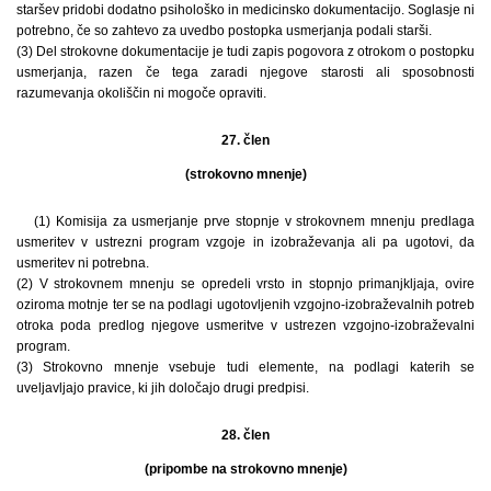
staršev pridobi dodatno psihološko in medicinsko dokumentacijo. Soglasje ni
potrebno, če so zahtevo za uvedbo postopka usmerjanja podali starši.
(3) Del strokovne dokumentacije je tudi zapis pogovora z otrokom o postopku
usmerjanja, razen če tega zaradi njegove starosti ali sposobnosti
razumevanja okoliščin ni mogoče opraviti.
27. člen
(strokovno mnenje)
(1) Komisija za usmerjanje prve stopnje v strokovnem mnenju predlaga
usmeritev v ustrezni program vzgoje in izobraževanja ali pa ugotovi, da
usmeritev ni potrebna.
(2) V strokovnem mnenju se opredeli vrsto in stopnjo primanjkljaja, ovire
oziroma motnje ter se na podlagi ugotovljenih vzgojno-izobraževalnih potreb
otroka poda predlog njegove usmeritve v ustrezen vzgojno-izobraževalni
program.
(3) Strokovno mnenje vsebuje tudi elemente, na podlagi katerih se
uveljavljajo pravice, ki jih določajo drugi predpisi.
28. člen
(pripombe na strokovno mnenje)