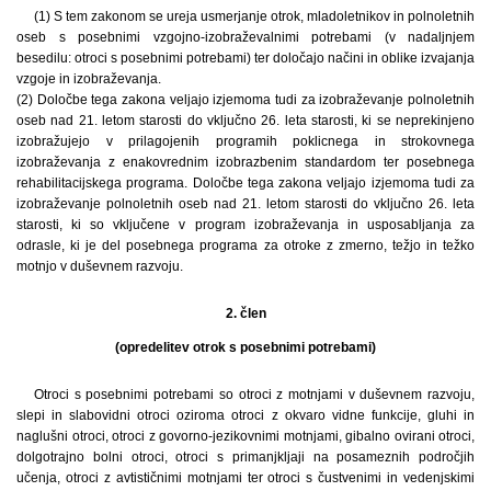
(1) S tem zakonom se ureja usmerjanje otrok, mladoletnikov in polnoletnih
oseb s posebnimi vzgojno-izobraževalnimi potrebami (v nadaljnjem
besedilu: otroci s posebnimi potrebami) ter določajo načini in oblike izvajanja
vzgoje in izobraževanja.
(2) Določbe tega zakona veljajo izjemoma tudi za izobraževanje polnoletnih
oseb nad 21. letom starosti do vključno 26. leta starosti, ki se neprekinjeno
izobražujejo v prilagojenih programih poklicnega in strokovnega
izobraževanja z enakovrednim izobrazbenim standardom ter posebnega
rehabilitacijskega programa. Določbe tega zakona veljajo izjemoma tudi za
izobraževanje polnoletnih oseb nad 21. letom starosti do vključno 26. leta
starosti, ki so vključene v program izobraževanja in usposabljanja za
odrasle, ki je del posebnega programa za otroke z zmerno, težjo in težko
motnjo v duševnem razvoju.
2. člen
(opredelitev otrok s posebnimi potrebami)
Otroci s posebnimi potrebami so otroci z motnjami v duševnem razvoju,
slepi in slabovidni otroci oziroma otroci z okvaro vidne funkcije, gluhi in
naglušni otroci, otroci z govorno-jezikovnimi motnjami, gibalno ovirani otroci,
dolgotrajno bolni otroci, otroci s primanjkljaji na posameznih področjih
učenja, otroci z avtističnimi motnjami ter otroci s čustvenimi in vedenjskimi