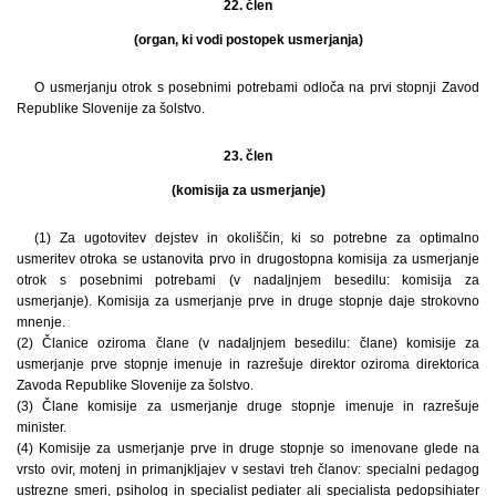
22. člen
(organ, ki vodi postopek usmerjanja)
O usmerjanju otrok s posebnimi potrebami odloča na prvi stopnji Zavod
Republike Slovenije za šolstvo.
23. člen
(komisija za usmerjanje)
(1) Za ugotovitev dejstev in okoliščin, ki so potrebne za optimalno
usmeritev otroka se ustanovita prvo in drugostopna komisija za usmerjanje
otrok s posebnimi potrebami (v nadaljnjem besedilu: komisija za
usmerjanje). Komisija za usmerjanje prve in druge stopnje daje strokovno
mnenje.
(2) Članice oziroma člane (v nadaljnjem besedilu: člane) komisije za
usmerjanje prve stopnje imenuje in razrešuje direktor oziroma direktorica
Zavoda Republike Slovenije za šolstvo.
(3) Člane komisije za usmerjanje druge stopnje imenuje in razrešuje
minister.
(4) Komisije za usmerjanje prve in druge stopnje so imenovane glede na
vrsto ovir, motenj in primanjkljajev v sestavi treh članov: specialni pedagog
ustrezne smeri, psiholog in specialist pediater ali specialista pedopsihiater