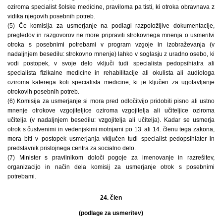
oziroma specialist šolske medicine, praviloma pa tisti, ki otroka obravnava z
vidika njegovih posebnih potreb.
(5) Če komisija za usmerjanje na podlagi razpoložljive dokumentacije,
pregledov in razgovorov ne more pripraviti strokovnega mnenja o usmeritvi
otroka s posebnimi potrebami v program vzgoje in izobraževanja (v
nadaljnjem besedilu: strokovno mnenje) lahko v soglasju z uradno osebo, ki
vodi postopek, v svoje delo vključi tudi specialista pedopsihiatra ali
specialista fizikalne medicine in rehabilitacije ali okulista ali audiologa
oziroma katerega koli specialista medicine, ki je ključen za ugotavljanje
otrokovih posebnih potreb.
(6) Komisija za usmerjanje si mora pred odločitvijo pridobiti pisno ali ustno
mnenje otrokove vzgojiteljice oziroma vzgojitelja ali učiteljice oziroma
učitelja (v nadaljnjem besedilu: vzgojitelja ali učitelja). Kadar se usmerja
otrok s čustvenimi in vedenjskimi motnjami po 13. ali 14. členu tega zakona,
mora biti v postopek usmerjanja vključen tudi specialist pedopsihiater in
predstavnik pristojnega centra za socialno delo.
(7) Minister s pravilnikom določi pogoje za imenovanje in razrešitev,
organizacijo in način dela komisij za usmerjanje otrok s posebnimi
potrebami.
24. člen
(podlage za usmeritev)