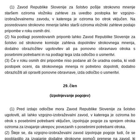
(1) Zavod Republike Slovenije za šolstvo pošlje strokovno mnenje
staršem oziroma vložniku zahteve za uvedbo postopka ter vzgojno-
izobraževalnemu zavodu, v katerega je oziroma bo otrok vključen. Na
posredovano strokovno mnenje lahko starši oziroma vložniki zahteve podajo
pripombe v roku osmih dni.
(2) Na podlagi posredovanih pripomb lahko Zavod Republike Slovenije za
šolstvo od strokovne komisije zahteva dopolnitev strokovnega mnenja,
dodatno obrazložitev ugotovitev ali pa ponovno obravnavo otroka s
posebnimi potrebami in na podlagi tega izda odločbo o usmeritvi.
(3) Če v roku osmih dni pripombe niso podane ali če uradna oseba, ki vodi
postopek oceni, da strokovnega mnenja ni potrebno dopolniti, dodatno
obrazložiti ali opraviti ponovne obravnave, izda odločbo o usmeritvi.
29. člen
(izpolnjevanje pogojev)
(1) Pred izdajo odločbe mora Zavod Republike Slovenije za šolstvo
ugotoviti, ali lahko vzgojno-izobraževalni zavod, v katerega je oziroma bo
otrok s posebnimi potrebami vključen, izpolnjuje pogoje za sprejem otroka
oziroma za izvajanje ukrepov, povezanih s posebnimi potrebami otroka.
(2) Šteje se, da vzgojno-izobraževalni zavod izpolnjuje pogoje tudi, če se
pooblastilo za izvajanje dodatne strokovne pomoči prenese na zavod, ki