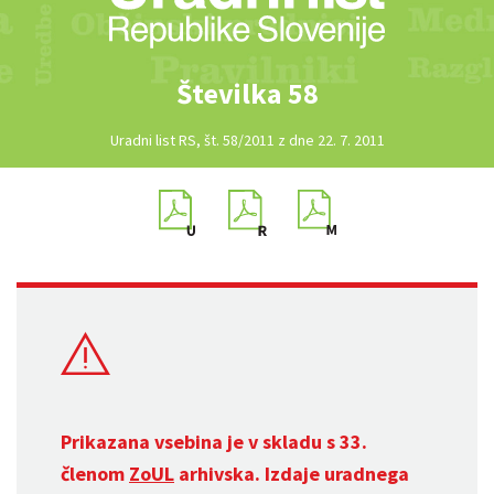
Številka 58
Uradni list RS, št. 58/2011 z dne 22. 7. 2011
Prikazana vsebina je v skladu s 33.
členom
ZoUL
arhivska. Izdaje uradnega