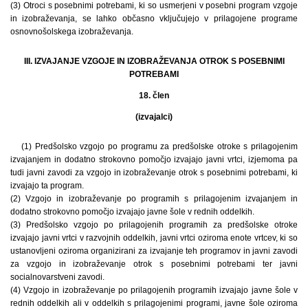
(3) Otroci s posebnimi potrebami, ki so usmerjeni v posebni program vzgoje
in izobraževanja, se lahko občasno vključujejo v prilagojene programe
osnovnošolskega izobraževanja.
III. IZVAJANJE VZGOJE IN IZOBRAŽEVANJA OTROK S POSEBNIMI
POTREBAMI
18. člen
(izvajalci)
(1) Predšolsko vzgojo po programu za predšolske otroke s prilagojenim
izvajanjem in dodatno strokovno pomočjo izvajajo javni vrtci, izjemoma pa
tudi javni zavodi za vzgojo in izobraževanje otrok s posebnimi potrebami, ki
izvajajo ta program.
(2) Vzgojo in izobraževanje po programih s prilagojenim izvajanjem in
dodatno strokovno pomočjo izvajajo javne šole v rednih oddelkih.
(3) Predšolsko vzgojo po prilagojenih programih za predšolske otroke
izvajajo javni vrtci v razvojnih oddelkih, javni vrtci oziroma enote vrtcev, ki so
ustanovljeni oziroma organizirani za izvajanje teh programov in javni zavodi
za vzgojo in izobraževanje otrok s posebnimi potrebami ter javni
socialnovarstveni zavodi.
(4) Vzgojo in izobraževanje po prilagojenih programih izvajajo javne šole v
rednih oddelkih ali v oddelkih s prilagojenimi programi, javne šole oziroma