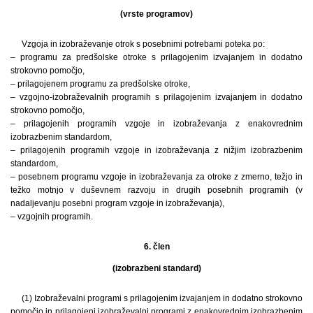
(vrste programov)
Vzgoja in izobraževanje otrok s posebnimi potrebami poteka po:
– programu za predšolske otroke s prilagojenim izvajanjem in dodatno
strokovno pomočjo,
– prilagojenem programu za predšolske otroke,
– vzgojno-izobraževalnih programih s prilagojenim izvajanjem in dodatno
strokovno pomočjo,
– prilagojenih programih vzgoje in izobraževanja z enakovrednim
izobrazbenim standardom,
– prilagojenih programih vzgoje in izobraževanja z nižjim izobrazbenim
standardom,
– posebnem programu vzgoje in izobraževanja za otroke z zmerno, težjo in
težko motnjo v duševnem razvoju in drugih posebnih programih (v
nadaljevanju posebni program vzgoje in izobraževanja),
– vzgojnih programih.
6. člen
(izobrazbeni standard)
(1) Izobraževalni programi s prilagojenim izvajanjem in dodatno strokovno
pomočjo in prilagojeni izobraževalni programi z enakovrednim izobrazbenim