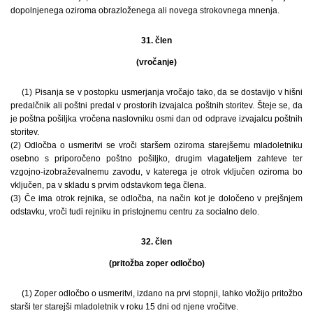
dopolnjenega oziroma obrazloženega ali novega strokovnega mnenja.
31. člen
(vročanje)
(1) Pisanja se v postopku usmerjanja vročajo tako, da se dostavijo v hišni
predalčnik ali poštni predal v prostorih izvajalca poštnih storitev. Šteje se, da
je poštna pošiljka vročena naslovniku osmi dan od odprave izvajalcu poštnih
storitev.
(2) Odločba o usmeritvi se vroči staršem oziroma starejšemu mladoletniku
osebno s priporočeno poštno pošiljko, drugim vlagateljem zahteve ter
vzgojno-izobraževalnemu zavodu, v katerega je otrok vključen oziroma bo
vključen, pa v skladu s prvim odstavkom tega člena.
(3) Če ima otrok rejnika, se odločba, na način kot je določeno v prejšnjem
odstavku, vroči tudi rejniku in pristojnemu centru za socialno delo.
32. člen
(pritožba zoper odločbo)
(1) Zoper odločbo o usmeritvi, izdano na prvi stopnji, lahko vložijo pritožbo
starši ter starejši mladoletnik v roku 15 dni od njene vročitve.